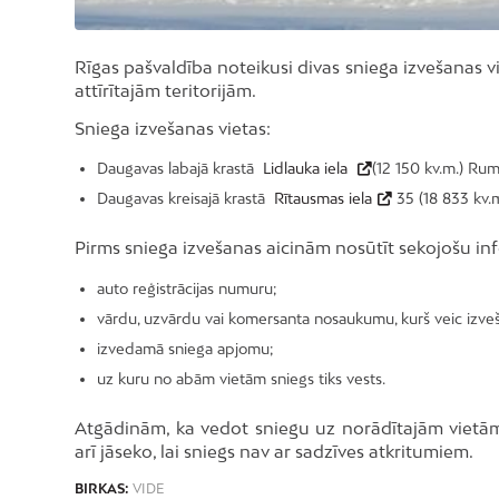
Rīgas pašvaldība noteikusi divas sniega izvešanas vi
attīrītajām teritorijām.
Sniega izvešanas vietas:
Daugavas labajā krastā
Lidlauka iela
(12 150 kv.m.) Ru
Daugavas kreisajā krastā
Rītausmas iela
35 (18 833 kv.m
Pirms sniega izvešanas aicinām nosūtīt sekojošu in
auto reģistrācijas numuru;
vārdu, uzvārdu vai komersanta nosaukumu, kurš veic izve
izvedamā sniega apjomu;
uz kuru no abām vietām sniegs tiks vests.
Atgādinām, ka vedot sniegu uz norādītajām vietām,
arī jāseko, lai sniegs nav ar sadzīves atkritumiem.
BIRKAS:
VIDE