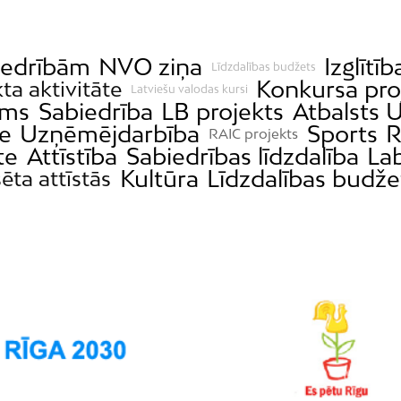
iedrībām
NVO ziņa
Izglītīb
Līdzdalības budžets
Konkursa pro
ta aktivitāte
Latviešu valodas kursi
ms
Sabiedrība
LB projekts
Atbalsts U
e
Uzņēmējdarbība
Sports
R
RAIC projekts
te
Attīstība
Sabiedrības līdzdalība
Lab
Kultūra
Līdzdalības budže
sēta attīstās