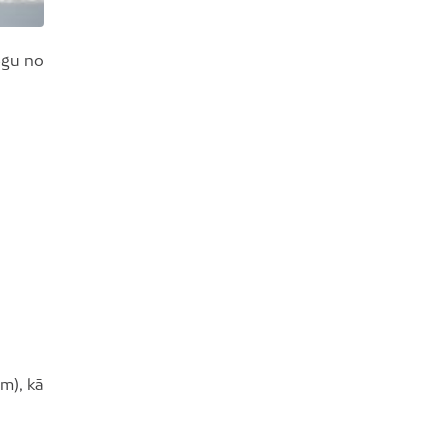
iegu no
m), kā