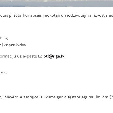
etas pilsētā, kur apsaimniekotāji un iedzīvotāji var izvest sn
mbulā;
.) Ziepniekkalnā.
formāciju uz e-pastu
ptl@riga.lv
:
šanu;
 jāievēro Aizsargjoslu likums gar augstspriegumu līnijām (7