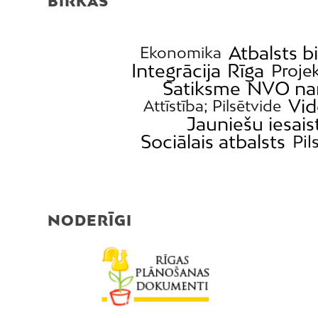
BIRKAS
Atbalsts b
Ekonomika
Integrācija
Rīga
Projek
Satiksme
NVO na
Vid
Attīstība; Pilsētvide
Jauniešu iesais
Sociālais atbalsts
Pil
NODERĪGI