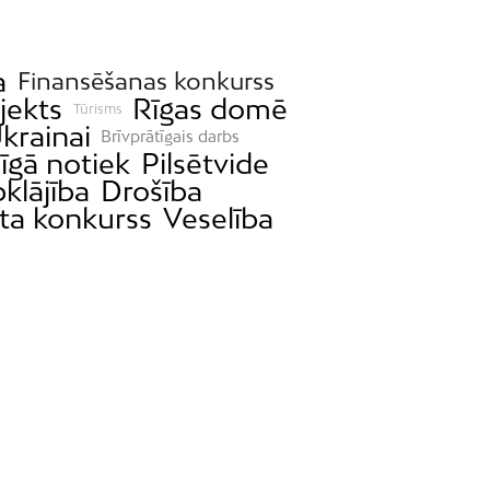
a
Finansēšanas konkurss
jekts
Rīgas domē
Tūrisms
krainai
Brīvprātīgais darbs
īgā notiek
Pilsētvide
klājība
Drošība
ta konkurss
Veselība