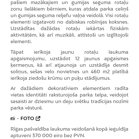
pašiem mazākajiem un gumijas seguma rotaļu
zonu lielākiem bērniem, kuras atdala parka celiņš
un gumijas seguma reljefu vaļņa veidolā. Visi rotaļu
elementi izgatavoti no dabiskas robīnijas koksnes.
Uzstādītas dažādas rotaļu iekārtas fiziskām
aktivitātēm, kā arī muzikāli, attīstoši un izglītojoši
elementi.
Tāpat ierīkoja jaunu rotaļu laukuma
apgaismojumu, uzstādot 12 jaunus apgaismes
ķermeņus, kā arī atjaunoja un uzstādīja desmit
soliņus, sešas velo novietnes un 460 m2 platībā
ierīkoja ziedošu krūmu un puķu stādījumus.
Ar dažādiem dekoratīviem elementiem radīta
vietas identitāti raksturojoša parka telpa, veidojot
sasaisti ar dziesmu un deju svētku tradīcijas nozīmi
parka vēsturē.
📸 –
FOTO
Rīgas pašvaldība laukuma veidošanā kopā ieguldīja
aptuveni 370 000 eiro bez PVN.