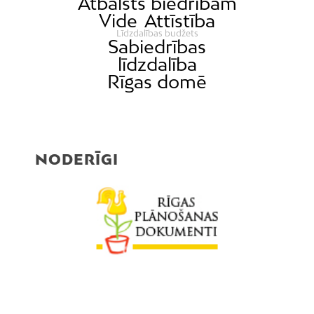
Atbalsts biedrībām
Vide
Attīstība
Līdzdalības budžets
Sabiedrības
līdzdalība
Rīgas domē
NODERĪGI