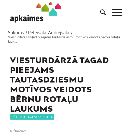
Sākums
Pētersala-Andrejsala
/
/
Viesturdārzā tagad pieejams tautasdziesmu motīvos veidots bērnu rotaļu
lauk...
VIESTURDĀRZĀ TAGAD
PIEEJAMS
TAUTASDZIESMU
MOTĪVOS VEIDOTS
BĒRNU ROTAĻU
LAUKUMS
PĒTERSALA-ANDREJSALA
07/10/2024