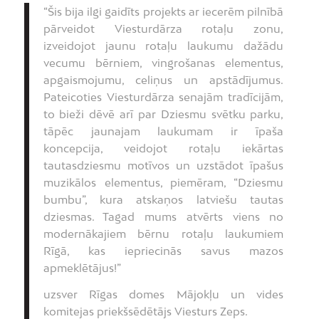
“Šis bija ilgi gaidīts projekts ar iecerēm pilnībā
pārveidot Viesturdārza rotaļu zonu,
izveidojot jaunu rotaļu laukumu dažādu
vecumu bērniem, vingrošanas elementus,
apgaismojumu, celiņus un apstādījumus.
Pateicoties Viesturdārza senajām tradīcijām,
to bieži dēvē arī par Dziesmu svētku parku,
tāpēc jaunajam laukumam ir īpaša
koncepcija, veidojot rotaļu iekārtas
tautasdziesmu motīvos un uzstādot īpašus
muzikālos elementus, piemēram, “Dziesmu
bumbu”, kura atskaņos latviešu tautas
dziesmas. Tagad mums atvērts viens no
modernākajiem bērnu rotaļu laukumiem
Rīgā, kas iepriecinās savus mazos
apmeklētājus!”
uzsver Rīgas domes Mājokļu un vides
komitejas priekšsēdētājs Viesturs Zeps.