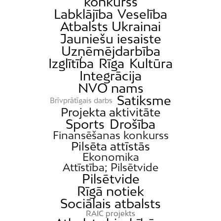
konkurss
Labklājība
Veselība
Atbalsts Ukrainai
Jauniešu iesaiste
Uzņēmējdarbība
Izglītība
Rīga
Kultūra
Integrācija
NVO nams
Satiksme
Brīvprātīgais darbs
Projekta aktivitāte
Sports
Drošība
Finansēšanas konkurss
Pilsēta attīstās
Ekonomika
Attīstība; Pilsētvide
Pilsētvide
Rīgā notiek
Sociālais atbalsts
RAIC projekts