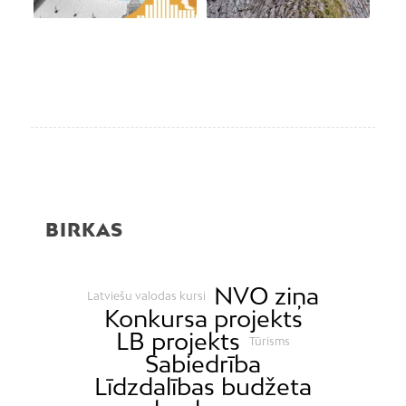
BIRKAS
NVO ziņa
Latviešu valodas kursi
Konkursa projekts
LB projekts
Tūrisms
Sabiedrība
Līdzdalības budžeta