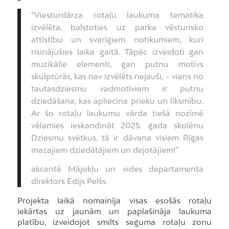
“Viesturdārza rotaļu laukuma tematika
izvēlēta, balstoties uz parka vēsturisko
attīstību un svarīgiem notikumiem, kuri
risinājušies laika gaitā. Tāpēc izveidoti gan
muzikālie elementi, gan putnu motīvs
skulptūrās, kas nav izvēlēts nejauši, – viens no
tautasdziesmu vadmotīviem ir putnu
dziedāšana, kas apliecina prieku un līksmību.
Ar šo rotaļu laukumu vārda tiešā nozīmē
vēlamies ieskandināt 2025. gada skolēnu
Dziesmu svētkus, tā ir dāvana visiem Rīgas
mazajiem dziedātājiem un dejotājiem!”
akcentē Mājokļu un vides departamenta
direktors Edijs Pelšs.
Projekta laikā nomainīja visas esošās rotaļu
iekārtas uz jaunām un paplašināja laukuma
platību, izveidojot smilts seguma rotaļu zonu