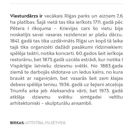
Viesturdārzs ir
vecākais Rīgas parks un aizņem 7,6
ha platības. Šajā vietā tas tika ierīkots 1711. gadā pēc
Pētera I rīkojuma – Krievijas cars šo vietu bija
noskatījis savai vasaras rezidencei ar plašu dārzu.
1841. gadā tas tika uzdāvināts Rīgai un kopš tā laika
tajā tika organizēti dažādi pasākumi rīdziniekiem:
spēlēja teātri, notika koncerti. 60.gados šeit ierīkoja
restorānu, bet 1873.gadā uzcēla estrādi, kur notika I
Vispārīgie latviešu dziesmu svētki. No 1883.gada
ziemā te darbojās slidotava un ledus kalns, no kura
braukt ar ragaviņām, bet vasarās šeit zem klajas
debess spēlēja tenisu. 1936. gadā uz šejieni atceļoja
Triumfa arka jeb Aleksandra vārti, bet 1973. gadā
atklāja dziesmu svētku simtgadei veltītu
arhitektoniski – skulpturālu ansambli.
BIRKAS:
ATTĪSTĪBA
,
PILSĒTVIDE