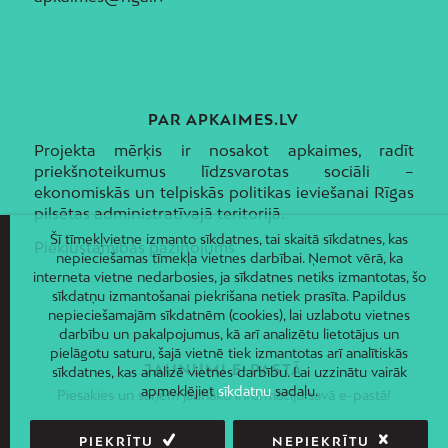
PAR APKAIMES.LV
Projekta mērķis ir nosakot apkaimes, radīt
priekšnoteikumus līdzsvarotas sociāli –
ekonomiskās un telpiskās politikas ieviešanai Rīgas
pilsētas administratīvajā teritorijā.
Šī tīmekļvietne izmanto sīkdatnes, tai skaitā sīkdatnes, kas
Piekļūstamības paziņojums
nepieciešamas tīmekļa vietnes darbībai. Ņemot vērā, ka
interneta vietne nedarbosies, ja sīkdatnes netiks izmantotas, šo
sīkdatņu izmantošanai piekrišana netiek prasīta. Papildus
nepieciešamajām sīkdatnēm (cookies), lai uzlabotu vietnes
darbību un pakalpojumus, kā arī analizētu lietotājus un
pielāgotu saturu, šajā vietnē tiek izmantotas arī analītiskās
JAUNUMI E-PASTĀ
sīkdatnes, kas analizē vietnes darbību. Lai uzzinātu vairāk
apmeklējiet
sīkdatņu
sadaļu.
Piesakies un saņem jaunāko informāciju savā e-pastā!
PIEKRĪTU
NEPIEKRĪTU