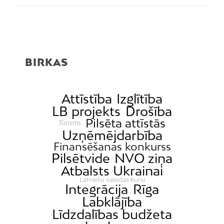
BIRKAS
Attīstība
Izglītība
LB projekts
Drošība
Pilsēta attīstās
Tūrisms
Uzņēmējdarbība
Finansēšanas konkurss
Pilsētvide
NVO ziņa
Atbalsts Ukrainai
Latviešu valodas kursi
Integrācija
Rīga
Labklājība
Līdzdalības budžeta