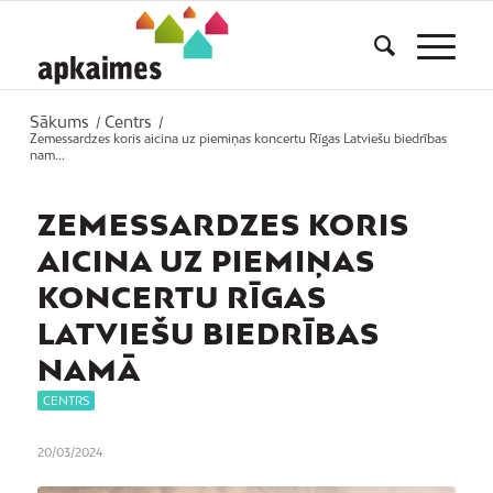
Sākums
Centrs
/
/
Zemessardzes koris aicina uz piemiņas koncertu Rīgas Latviešu biedrības
nam...
ZEMESSARDZES KORIS
AICINA UZ PIEMIŅAS
KONCERTU RĪGAS
LATVIEŠU BIEDRĪBAS
NAMĀ
CENTRS
20/03/2024