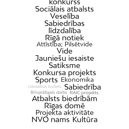
konkurss
Sociālais atbalsts
Veselība
Sabiedrības
līdzdalība
Rīgā notiek
Attīstība; Pilsētvide
Vide
Jauniešu iesaiste
Satiksme
Konkursa projekts
Sports
Ekonomika
Sabiedrība
Līdzdalības budžets
RAIC projekts
Brīvprātīgais darbs
Atbalsts biedrībām
Rīgas domē
Projekta aktivitāte
NVO nams
Kultūra