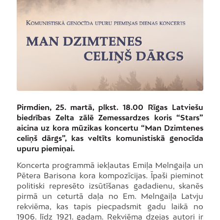
Pirmdien, 25. martā, plkst. 18.00 Rīgas Latviešu
biedrības Zelta zālē Zemessardzes koris “Stars”
aicina uz kora mūzikas koncertu “Man Dzimtenes
celiņš dārgs”, kas veltīts komunistiskā genocīda
upuru piemiņai.
Koncerta programmā iekļautas Emiļa Melngaiļa un
Pētera Barisona kora kompozīcijas. Īpaši pieminot
politiski represēto izsūtīšanas gadadienu, skanēs
pirmā un ceturtā daļa no Em. Melngaiļa Latvju
rekviēma, kas tapis piecpadsmit gadu laikā no
1906. līdz 1921. gadam. Rekviēma dzejas autori ir