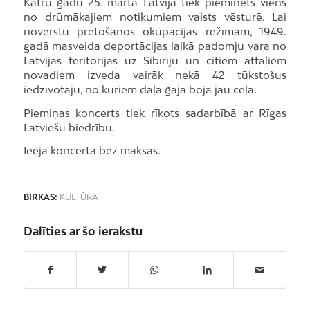
Katru gadu 25. martā Latvijā tiek pieminēts viens
no drūmākajiem notikumiem valsts vēsturē. Lai
novērstu pretošanos okupācijas režīmam, 1949.
gadā masveida deportācijas laikā padomju vara no
Latvijas teritorijas uz Sibīriju un citiem attāliem
novadiem izveda vairāk nekā 42 tūkstošus
iedzīvotāju, no kuriem daļa gāja bojā jau ceļā.
Piemiņas koncerts tiek rīkots sadarbībā ar Rīgas
Latviešu biedrību.
Ieeja koncertā bez maksas.
BIRKAS:
KULTŪRA
Dalīties ar šo ierakstu