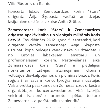
Vilis Plūdonis un Rainis.
Koncertā līdzās Zemessardzes korim “Stars”
diriģenta Ārija Šķepasta vadībā ar dzejas
lasījumiem uzstāsies aktrise Anita Grūbe.
Zemessardzes koris “Stars” ir Zemessardzes
orķestra apakšvienība un vienīgais militārais koris
Latvijā.
Tas dibināts 2012. gada 5. septembrī, kad
diriģenta vecākā zemessarga Ārija Šķepasta
uzrunāti kopā pulcējās vairāk nekā 30 dziedātāju
no Latvijas labākajiem amatieru un
profesionālajiem koriem. Pastāvēšanas laikā
Zemessardzes koris “Stars” ir piedalījies
neskaitāmos Latvijas atzīmējamām dienām
veltītajos dievkalpojumos un piemiņas brīžos. Koris
regulāri ar savām koncertprogrammām uzstājas
Valsts svētku pasākumos un Zemessardzes orķestra
organizētajos koncertuzvedumos visā Latvijā,
veicinot Nacionālo bruņoto spēku, tostarp
Zemessardzes atpazīstamību sabiedrībā.