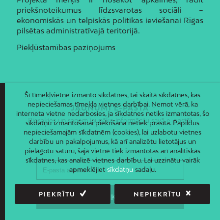
priekšnoteikumus līdzsvarotas sociāli –
ekonomiskās un telpiskās politikas ieviešanai Rīgas
pilsētas administratīvajā teritorijā.
Piekļūstamības paziņojums
Šī tīmekļvietne izmanto sīkdatnes, tai skaitā sīkdatnes, kas
nepieciešamas tīmekļa vietnes darbībai. Ņemot vērā, ka
JAUNUMI E-PASTĀ
interneta vietne nedarbosies, ja sīkdatnes netiks izmantotas, šo
Piesakies un saņem jaunāko informāciju savā e-pastā!
sīkdatņu izmantošanai piekrišana netiek prasīta. Papildus
nepieciešamajām sīkdatnēm (cookies), lai uzlabotu vietnes
darbību un pakalpojumus, kā arī analizētu lietotājus un
pielāgotu saturu, šajā vietnē tiek izmantotas arī analītiskās
sīkdatnes, kas analizē vietnes darbību. Lai uzzinātu vairāk
apmeklējiet
sīkdatņu
sadaļu.
PIEKRĪTU
NEPIEKRĪTU