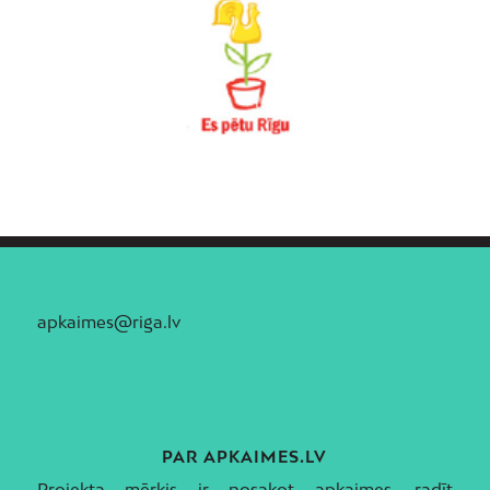
apkaimes@riga.lv
PAR APKAIMES.LV
Projekta mērķis ir nosakot apkaimes, radīt