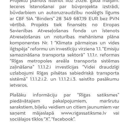
Projektu plānots īstenot līdz 2026. gada maijam.
Ieceres īstenošanai par būvprojekta izstrādi,
būvdarbiem un autoruzraudzību noslēgts līgums
ar CBF SIA “Binders” 28 349 687,19 EUR bez PVN
vērtībā. Projekts tiek finansēts no Eiropas
Savienības Atveseļošanas fonda un īstenots
Atveseļošanas un noturības mehānisma plāna
komponentes Nr. 1 “Klimata pārmaiņas un vides
ilgtspēja” reformu un investīciju virziena 1.1. “Emisiju
samazināšana transporta sektorā” 1.1.1.r. reformas
“Rīgas metropoles areāla transporta sistēmas
zaļināšana” 1.1.1.2.i investīcijas “Videi draudzīgi
uzlabojumi Rīgas pilsētas sabiedriskā transporta
sistēmā” 1.1.1.2.i.2. un 1.1.1.2.i.3. saistīto pasākumu
ietvaros.
Plašāku informāciju par “Rīgas satiksmes”
piedāvātajiem pakalpojumiem, maršrutu
sarakstiem, biļešu veidiem un citiem jaunumiem var
saņemt mājaslapā www.rigassatiksme.lv vai
sociālajos tīklos “X”, “facebook”.