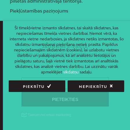
pilsētas administratīvajā teritorijā.
Piekļūstamības paziņojums
Šī tīmekļvietne izmanto sīkdatnes, tai skaitā sīkdatnes, kas
nepieciešamas tīmekļa vietnes darbībai. Ņemot vērā, ka
interneta vietne nedarbosies, ja sīkdatnes netiks izmantotas, šo
sīkdatņu izmantošanai piekrišana netiek prasīta. Papildus
JAUNUMI E-PASTĀ
nepieciešamajām sīkdatnēm (cookies), lai uzlabotu vietnes
Piesakies un saņem jaunāko informāciju savā e-pastā!
darbību un pakalpojumus, kā arī analizētu lietotājus un
pielāgotu saturu, šajā vietnē tiek izmantotas arī analītiskās
sīkdatnes, kas analizē vietnes darbību. Lai uzzinātu vairāk
apmeklējiet
sīkdatņu
sadaļu.
PIEKRĪTU
NEPIEKRĪTU