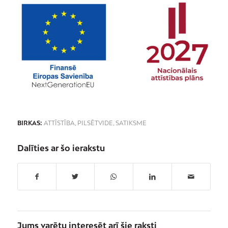
BIRKAS:
ATTĪSTĪBA
,
PILSĒTVIDE
,
SATIKSME
Dalīties ar šo ierakstu
Jums varētu interesēt arī šie raksti