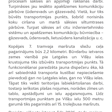
procesam sāksies arī apjomīgi rakšanas darbi.
Turpināsies jau iesākto apakšzemes komunikāciju
pārbūve (ūdensvads un gāzesvads). Vietā, kur tiks
būvēts transportmijas punkts, šobrīd norisinās
koku ciršana un martā sāksies siltumtrases
pārbūve. Turpat sāksies arī citu inženiertehnisko
sistēmu un apakšzemes komunikāciju būvniecība –
gāzesvads, ūdensvads, lietusūdens kanalizācija u. c.
Kopējais 7. tramvaja maršruta sliežu ceļa
pagarinājums būs 2,2 kilometri. Būvdarbu ietvaros
zemes vienībā pie Latgales un Višķu ielas
krustojuma tiks izbūvēts transportmijas punkts. Tā
funkcionēšanai paredzēta jauna dispečeru ēka, kā
arī sabiedriskā transporta kustībai nepieciešamie
pievedceļi gan no Latgales ielas, gan no Višķu ielas.
Tāpat tiks veikti teritorijas labiekārtošanas darbi,
tostarp ierīkotas plašas nojumes, norādes zīmes un
tablo, apstādījumi un ielu apgaismojums. Līdz
transportmijas punktam pa Višķu ielu 300 metru
garumā tiks pagarināts arī 15. trolejbusa maršruts.