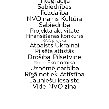
Integrācija
Sabiedrības
līdzdalība
NVO nams
Kultūra
Sabiedrība
Projekta aktivitāte
Finansēšanas konkurss
RAIC projekts
Atbalsts Ukrainai
Pilsēta attīstās
Drošība
Pilsētvide
Ekonomika
Tūrisms
Uzņēmējdarbība
Rīgā notiek
Attīstība
Jauniešu iesaiste
Vide
NVO ziņa