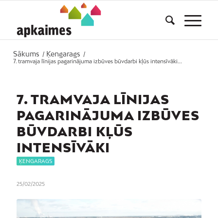
Sākums
Ķengarags
/
/
7. tramvaja līnijas pagarinājuma izbūves būvdarbi kļūs intensīvāki...
7. TRAMVAJA LĪNIJAS
PAGARINĀJUMA IZBŪVES
BŪVDARBI KĻŪS
INTENSĪVĀKI
ĶENGARAGS
25/02/2025