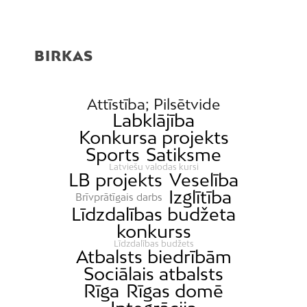
BIRKAS
Attīstība; Pilsētvide
Labklājība
Konkursa projekts
Sports
Satiksme
Latviešu valodas kursi
LB projekts
Veselība
Izglītība
Brīvprātīgais darbs
Līdzdalības budžeta
konkurss
Līdzdalības budžets
Atbalsts biedrībām
Sociālais atbalsts
Rīga
Rīgas domē