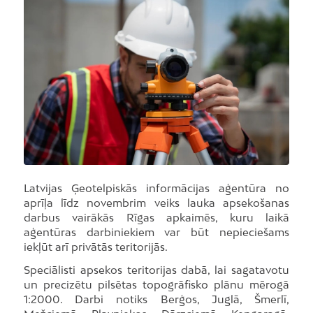
Latvijas Ģeotelpiskās informācijas aģentūra no
aprīļa līdz novembrim veiks lauka apsekošanas
darbus vairākās Rīgas apkaimēs, kuru laikā
aģentūras darbiniekiem var būt nepieciešams
iekļūt arī privātās teritorijās.
Speciālisti apsekos teritorijas dabā, lai sagatavotu
un precizētu pilsētas topogrāfisko plānu mērogā
1:2000. Darbi notiks Berģos, Juglā, Šmerlī,