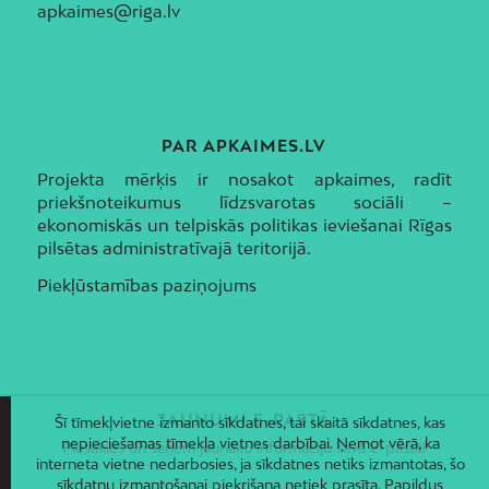
apkaimes@riga.lv
PAR APKAIMES.LV
Projekta mērķis ir nosakot apkaimes, radīt
priekšnoteikumus līdzsvarotas sociāli –
ekonomiskās un telpiskās politikas ieviešanai Rīgas
pilsētas administratīvajā teritorijā.
Piekļūstamības paziņojums
JAUNUMI E-PASTĀ
Šī tīmekļvietne izmanto sīkdatnes, tai skaitā sīkdatnes, kas
nepieciešamas tīmekļa vietnes darbībai. Ņemot vērā, ka
Piesakies un saņem jaunāko informāciju savā e-pastā!
interneta vietne nedarbosies, ja sīkdatnes netiks izmantotas, šo
sīkdatņu izmantošanai piekrišana netiek prasīta. Papildus