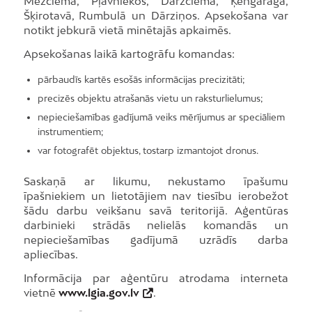
Mežciemā, Pļavniekos, Dārzciemā, Ķengaragā,
Šķirotavā, Rumbulā un Dārziņos. Apsekošana var
notikt jebkurā vietā minētajās apkaimēs.
Apsekošanas laikā kartogrāfu komandas:
pārbaudīs kartēs esošās informācijas precizitāti;
precizēs objektu atrašanās vietu un raksturlielumus;
nepieciešamības gadījumā veiks mērījumus ar speciāliem
instrumentiem;
var fotografēt objektus, tostarp izmantojot dronus.
Saskaņā ar likumu, nekustamo īpašumu
īpašniekiem un lietotājiem nav tiesību ierobežot
šādu darbu veikšanu savā teritorijā. Aģentūras
darbinieki strādās nelielās komandās un
nepieciešamības gadījumā uzrādīs darba
apliecības.
Informācija par aģentūru atrodama interneta
vietnē
www.lgia.gov.lv
.