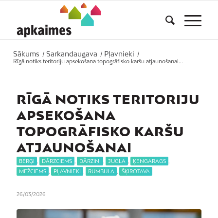
Sākums
Sarkandaugava
Pļavnieki
/
/
/
Rīgā notiks teritoriju apsekošana topogrāfisko karšu atjaunošanai...
RĪGĀ NOTIKS TERITORIJU
APSEKOŠANA
TOPOGRĀFISKO KARŠU
ATJAUNOŠANAI
BERĢI
,
DĀRZCIEMS
,
DĀRZIŅI
,
JUGLA
,
ĶENGARAGS
,
MEŽCIEMS
,
PĻAVNIEKI
,
RUMBULA
,
ŠĶIROTAVA
26/03/2026