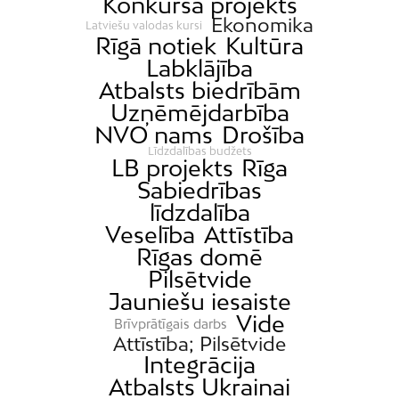
Konkursa projekts
Ekonomika
Latviešu valodas kursi
Rīgā notiek
Kultūra
Labklājība
Atbalsts biedrībām
Uzņēmējdarbība
NVO nams
Drošība
Līdzdalības budžets
LB projekts
Rīga
Sabiedrības
līdzdalība
Veselība
Attīstība
Rīgas domē
Pilsētvide
Jauniešu iesaiste
Vide
Brīvprātīgais darbs
Attīstība; Pilsētvide
Integrācija
Atbalsts Ukrainai