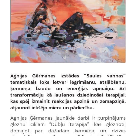
Agnijas Ģērmanes izstādes “Saules vannas”
tematiskais loks ietver iegrimšanu, atslābšanu,
ķermeņa baudu un enerģijas apmaiņu. Arī
transformāciju kā ļaušanos dziedinošai terapijai,
kas spēj izmainīt reakcijas apziņā un zemapziņā,
atjaunot iekšējo mieru un pārliecību.
Agnijas Ģērmanes jaunākie darbi ir turpinājums
gleznu ciklam “Dubļu terapija”, kas gleznoti,
domājot par dažādām ķermeņa un dzīves