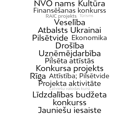
NVO nams
Kultūra
Finansēšanas konkurss
RAIC projekts
Tūrisms
Veselība
Atbalsts Ukrainai
Pilsētvide
Ekonomika
Drošība
Uzņēmējdarbība
Pilsēta attīstās
Konkursa projekts
Rīga
Attīstība; Pilsētvide
Projekta aktivitāte
Latviešu valodas kursi
Līdzdalības budžeta
konkurss
Jauniešu iesaiste