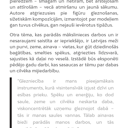
pieredzēm – smagām un netīrām, bet ārstējošām
un attīrošām – vecā atmiršanu un jaunā sākumu.
Autore atgriezusies pie figūru gleznošanas,
sižetiskām kompozīcijām, izmantojot par modeļiem
gan tuvus cilvēkus, gan nejauši ievērotus tipāžus.
Otra tēma, kas parādās mākslinieces darbos un ir
nesaraujami saistīta ar iepriekšējo, ir Latvijas meži
un purvi, zeme, ainava – vietas, kur gūt dziedinošās
bagātības, smelties spēkus, atgriezties līdzsvarā,
sajusties kā daļai no veselā. Izstādē būs eksponēti
pēdējo gadu darbi, kas sasaucas ar tēmu par dabas
un cilvēka mijiedarbību.
“Glezniecība ir mans pieejamākais
instruments, kurā visintensīvāk izjust dzīvi un
esības prieku. Spēku un enerģiju, ko dod
saule, zeme un cilvēka neskarta daba,
viskoncentrētāk uzņemu gleznojot dabā –
tās ir manas saules vannas. Tālab ainavas
bieži parādās manos darbos, un tās