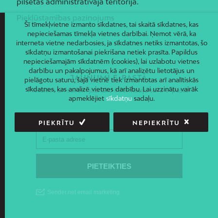
pilsētas administratīvajā teritorijā.
Piekļūstamības paziņojums
Šī tīmekļvietne izmanto sīkdatnes, tai skaitā sīkdatnes, kas
nepieciešamas tīmekļa vietnes darbībai. Ņemot vērā, ka
interneta vietne nedarbosies, ja sīkdatnes netiks izmantotas, šo
sīkdatņu izmantošanai piekrišana netiek prasīta. Papildus
nepieciešamajām sīkdatnēm (cookies), lai uzlabotu vietnes
darbību un pakalpojumus, kā arī analizētu lietotājus un
JAUNUMI E-PASTĀ
pielāgotu saturu, šajā vietnē tiek izmantotas arī analītiskās
sīkdatnes, kas analizē vietnes darbību. Lai uzzinātu vairāk
Piesakies un saņem jaunāko informāciju savā e-pastā!
apmeklējiet
sīkdatņu
sadaļu.
PIEKRĪTU
NEPIEKRĪTU