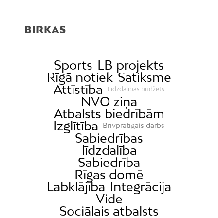
BIRKAS
Sports
LB projekts
Rīgā notiek
Satiksme
Attīstība
Līdzdalības budžets
NVO ziņa
Atbalsts biedrībām
Izglītība
Brīvprātīgais darbs
Sabiedrības
līdzdalība
Sabiedrība
Rīgas domē
Labklājība
Integrācija
Vide
Sociālais atbalsts