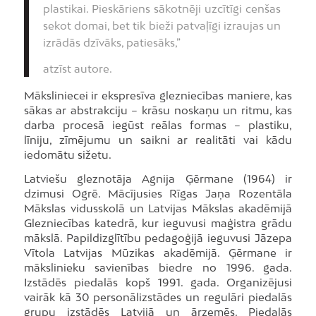
plastikai. Pieskāriens sākotnēji uzcītīgi cenšas
sekot domai, bet tik bieži patvaļīgi izraujas un
izrādās dzīvāks, patiesāks,”
atzīst autore.
Māksliniecei ir ekspresīva glezniecības maniere, kas
sākas ar abstrakciju – krāsu noskaņu un ritmu, kas
darba procesā iegūst reālas formas – plastiku,
līniju, zīmējumu un saikni ar realitāti vai kādu
iedomātu sižetu.
Latviešu gleznotāja Agnija Ģērmane (1964) ir
dzimusi Ogrē. Mācījusies Rīgas Jaņa Rozentāla
Mākslas vidusskolā un Latvijas Mākslas akadēmijā
Glezniecības katedrā, kur ieguvusi maģistra grādu
mākslā. Papildizglītību pedagoģijā ieguvusi Jāzepa
Vītola Latvijas Mūzikas akadēmijā. Ģērmane ir
mākslinieku savienības biedre no 1996. gada.
Izstādēs piedalās kopš 1991. gada. Organizējusi
vairāk kā 30 personālizstādes un regulāri piedalās
grupu izstādēs Latvijā un ārzemēs. Piedalās