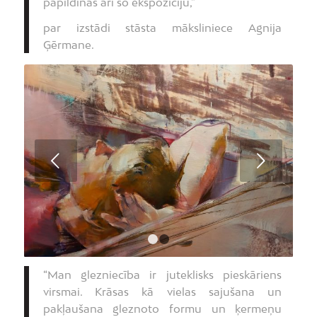
papildinās arī šo ekspozīciju,”
par izstādi stāsta māksliniece Agnija
Ģērmane.
Next
1
2
“Man glezniecība ir juteklisks pieskāriens
virsmai. Krāsas kā vielas sajušana un
pakļaušana gleznoto formu un ķermeņu