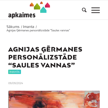
Sākums
Imanta
/
/
Agnijas Ģērmanes personālizstāde “Saules vannas”
AGNIJAS ĢĒRMANES
PERSONĀLIZSTĀDE
“SAULES VANNAS”
IMANTA
09/09/2024