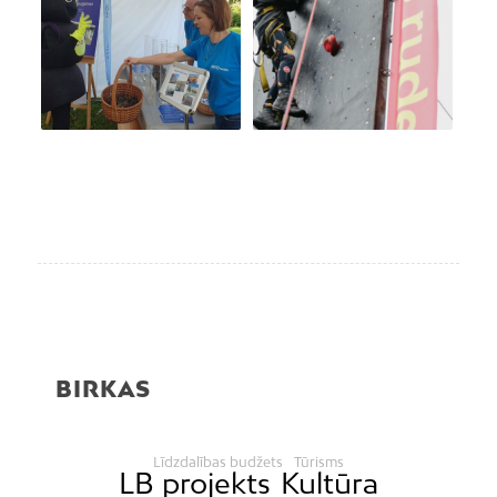
BIRKAS
Līdzdalības budžets
Tūrisms
LB projekts
Kultūra