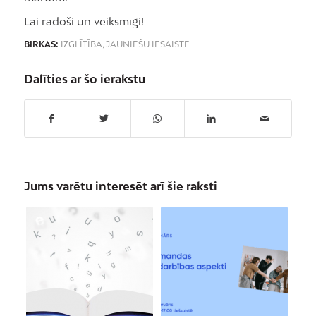
Lai radoši un veiksmīgi!
BIRKAS:
IZGLĪTĪBA
,
JAUNIEŠU IESAISTE
Dalīties ar šo ierakstu
Jums varētu interesēt arī šie raksti