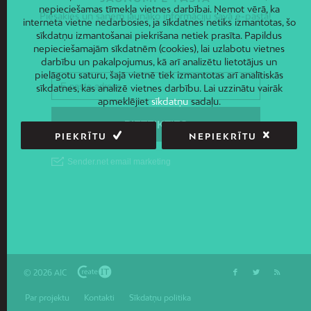
nepieciešamas tīmekļa vietnes darbībai. Ņemot vērā, ka
Piesakies un saņem jaunāko informāciju savā e-pastā!
interneta vietne nedarbosies, ja sīkdatnes netiks izmantotas, šo
sīkdatņu izmantošanai piekrišana netiek prasīta. Papildus
nepieciešamajām sīkdatnēm (cookies), lai uzlabotu vietnes
darbību un pakalpojumus, kā arī analizētu lietotājus un
pielāgotu saturu, šajā vietnē tiek izmantotas arī analītiskās
sīkdatnes, kas analizē vietnes darbību. Lai uzzinātu vairāk
apmeklējiet
sīkdatņu
sadaļu.
PIEKRĪTU
NEPIEKRĪTU
© 2026 AIC
Par projektu
Kontakti
Sīkdatņu politika