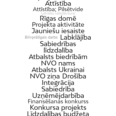
Attīstība
Attīstība; Pilsētvide
Latviešu valodas kursi
Rīgas domē
Projekta aktivitāte
Jauniešu iesaiste
Labklājība
Brīvprātīgais darbs
Sabiedrības
līdzdalība
Atbalsts biedrībām
NVO nams
Atbalsts Ukrainai
NVO ziņa
Drošība
Integrācija
Sabiedrība
Uzņēmējdarbība
Finansēšanas konkurss
Konkursa projekts
Līdzdalības budžeta