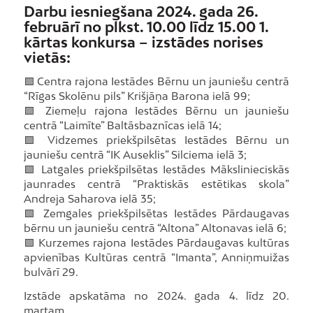
Darbu iesniegšana 2024. gada 26.
februārī no plkst. 10.00 līdz 15.00 1.
kārtas konkursa – izstādes norises
vietās:
🟩 Centra rajona Iestādes Bērnu un jauniešu centrā
“Rīgas Skolēnu pils” Krišjāņa Barona ielā 99;
🟩 Ziemeļu rajona Iestādes Bērnu un jauniešu
centrā “Laimīte” Baltāsbaznīcas ielā 14;
🟩 Vidzemes priekšpilsētas Iestādes Bērnu un
jauniešu centrā “IK Auseklis” Silciema ielā 3;
🟩 Latgales priekšpilsētas Iestādes Mākslinieciskās
jaunrades centrā “Praktiskās estētikas skola”
Andreja Saharova ielā 35;
🟩 Zemgales priekšpilsētas Iestādes Pārdaugavas
bērnu un jauniešu centrā “Altona” Altonavas ielā 6;
🟩 Kurzemes rajona Iestādes Pārdaugavas kultūras
apvienības Kultūras centrā “Imanta”, Anniņmuižas
bulvārī 29.
Izstāde apskatāma no 2024. gada 4. līdz 20.
martam.