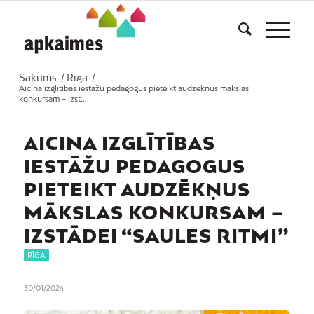
Sākums
Rīga
/
/
Aicina izglītības iestāžu pedagogus pieteikt audzēkņus mākslas
konkursam – izst...
AICINA IZGLĪTĪBAS
IESTĀŽU PEDAGOGUS
PIETEIKT AUDZĒKŅUS
MĀKSLAS KONKURSAM –
IZSTĀDEI “SAULES RITMI”
RĪGA
30/01/2024