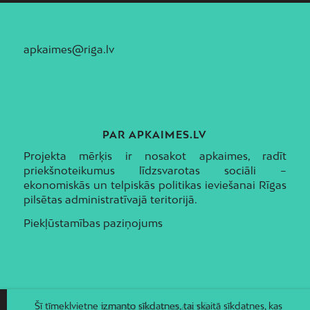
apkaimes@riga.lv
PAR APKAIMES.LV
Projekta mērķis ir nosakot apkaimes, radīt
priekšnoteikumus līdzsvarotas sociāli –
ekonomiskās un telpiskās politikas ieviešanai Rīgas
pilsētas administratīvajā teritorijā.
Piekļūstamības paziņojums
Šī tīmekļvietne izmanto sīkdatnes, tai skaitā sīkdatnes, kas
JAUNUMI E-PASTĀ