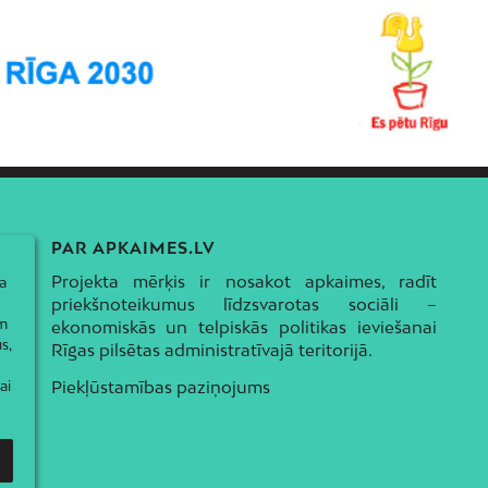
PAR APKAIMES.LV
Projekta mērķis ir nosakot apkaimes, radīt
a
priekšnoteikumus līdzsvarotas sociāli –
ām
ekonomiskās un telpiskās politikas ieviešanai
s,
Rīgas pilsētas administratīvajā teritorijā.
Piekļūstamības paziņojums
ai