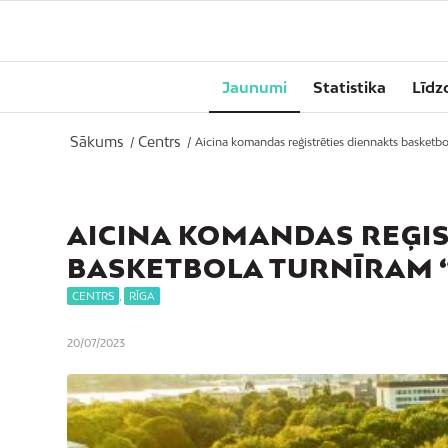
Jaunumi
Statistika
Līdz
Sākums
Centrs
/
/
Aicina komandas reģistrēties diennakts basketbol
AICINA KOMANDAS REĢIS
BASKETBOLA TURNĪRAM 
CENTRS
,
RĪGA
20/07/2023