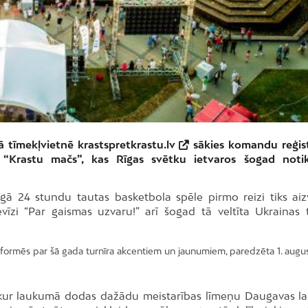
ajā tīmekļvietnē
krastspretkrastu.lv
sākies komandu reģist
m “Krastu mačs”, kas Rīgas svētku ietvaros šogad noti
nīgā 24 stundu tautas basketbola spēle pirmo reizi tiks aiz
īzi “Par gaismas uzvaru!” arī šogad tā veltīta Ukrainas 
nformēs par šā gada turnīra akcentiem un jaunumiem, paredzēta 1. augus
s, kur laukumā dodas dažādu meistarības līmeņu Daugavas l