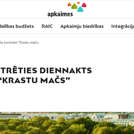
dalības budžets
RAIC
Apkaimju biedrības
Integrācij
a turnīram “Krastu mačs...
TRĒTIES DIENNAKTS
“KRASTU MAČS”