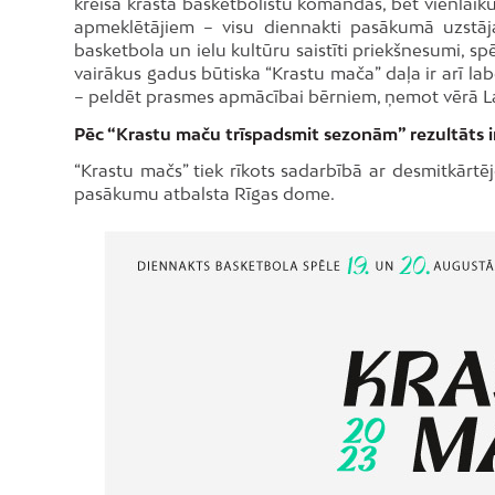
kreisā krasta basketbolistu komandas, bet vienlaiku
apmeklētājiem – visu diennakti pasākumā uzstājas
basketbola un ielu kultūru saistīti priekšnesumi, s
vairākus gadus būtiska “Krastu mača” daļa ir arī lab
– peldēt prasmes apmācībai bērniem, ņemot vērā Lat
Pēc “Krastu maču trīspadsmit sezonām” rezultāts i
“Krastu mačs” tiek rīkots sadarbībā ar desmitkārtē
pasākumu atbalsta Rīgas dome.