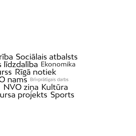
rība
Sociālais atbalsts
 līdzdalība
Ekonomika
urss
Rīgā notiek
O nams
Brīvprātīgais darbs
a
NVO ziņa
Kultūra
ursa projekts
Sports