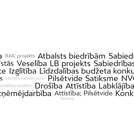
a
Atbalsts biedrībām
Sabied
RAIC projekts
Veselība
LB projekts
Sabiedrības
īstās
te
Izglītība
Līdzdalības budžeta konk
Pilsētvide
Satiksme
NV
s
Latviešu valodas kursi
Drošība
Attīstība
Labklājīb
īdzdalības budžets
ņēmējdarbība
Konk
Attīstība; Pilsētvide
Tūrisms