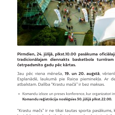
Pirmdien, 24. jūlijā, plkst.10.00 pasākuma oficiāl
tradicionālajam diennakts basketbola turnīra
četrpadsmito gadu pēc kārtas.
Jau pēc viena mēneša,
19. un 20. augstā
, vērie
Esplanādē, laukumā pie Raiņa pieminekļa. Ar dev
atbalstam. Dalība “Krastu mačā” ir bez maksas.
Komandu izloze un preses konference, kur organizatori i
Komandu reģistrācija noslēgsies 30. jūlijā plkst.22.00.
“Krastu mačs” ir ne tikai tautas sporta pasākum