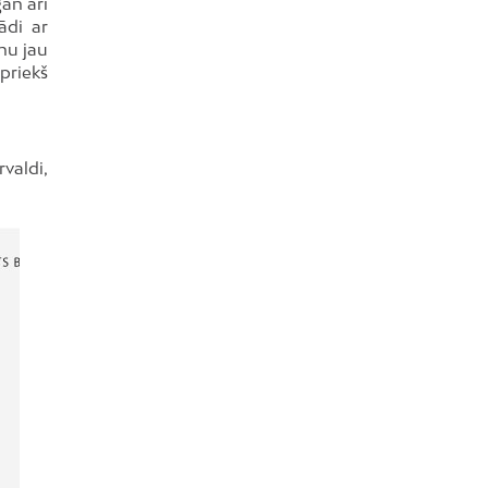
an arī
ādi ar
 nu jau
epriekš
valdi,