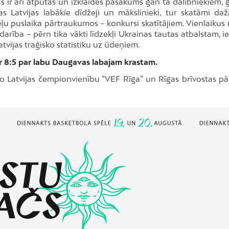
s ir arī atpūtas un izklaides pasākums gan tā dalībniekiem, g
 Latvijas labākie dīdžeji un mākslinieki, tur skatāmi daž
pēļu puslaika pārtraukumos – konkursi skatītājiem. Vienlaikus
darība – pērn tika vākti līdzekļi Ukrainas tautas atbalstam, i
vijas traģisko statistiku uz ūdeņiem.
r 8:5 par labu Daugavas labajam krastam.
jo Latvijas čempionvienību “VEF Rīga” un Rīgas brīvostas pār