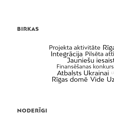
BIRKAS
Rīg
Projekta aktivitāte
Integrācija
Pilsēta att
Jauniešu iesais
Finansēšanas konkurs
Atbalsts Ukrainai
L
Rīgas domē
Vide
Uz
NODERĪGI