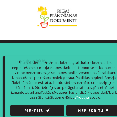
apkaimes@riga.lv
Šī tīmekļvietne izmanto sīkdatnes, tai skaitā sīkdatnes, kas
nepieciešamas tīmekļa vietnes darbībai. Ņemot vērā, ka internet
vietne nedarbosies, ja sīkdatnes netiks izmantotas, šo sīkdatņu
izmantošanai piekrišana netiek prasīta. Papildus nepieciešamaj
sīkdatnēm (cookies), lai uzlabotu vietnes darbību un pakalpojumu
kā arī analizētu lietotājus un pielāgotu saturu, šajā vietnē tiek
izmantotas arī analītiskās sīkdatnes, kas analizē vietnes darbību. L
uzzinātu vairāk apmeklējiet
sīkdatņu
sadaļu.
PIEKRĪTU
NEPIEKRĪTU