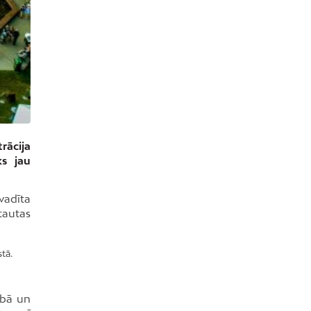
rācija
ks jau
vadīta
tautas
tā.
abā un