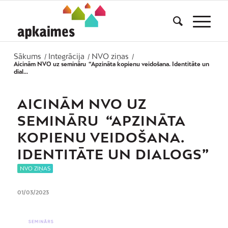
Sākums
Integrācija
NVO ziņas
/
/
/
Aicinām NVO uz semināru “Apzināta kopienu veidošana. Identitāte un
dial...
AICINĀM NVO UZ
SEMINĀRU “APZINĀTA
KOPIENU VEIDOŠANA.
IDENTITĀTE UN DIALOGS”
NVO ZIŅAS
01/03/2023