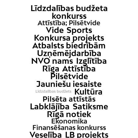
Līdzdalības budžeta
konkurss
Attīstība; Pilsētvide
Vide
Sports
Konkursa projekts
Atbalsts biedrībām
Uzņēmējdarbība
NVO nams
Izglītība
Rīga
Attīstība
Pilsētvide
Jauniešu iesaiste
Kultūra
Līdzdalības budžets
Pilsēta attīstās
Labklājība
Satiksme
Rīgā notiek
Ekonomika
Finansēšanas konkurss
Veselība
LB projekts