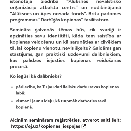
īstenotāja biedrībā “Alūksnes nevalstisko
organizāciju atbalsta centrs” un nodibinājumā
“Alūksnes un Apes novada fonds”. Britu padomes
programmas “Darbīgās kopienas” fasilitatore.
Semināra galvenās tēmas būs, cik svarīgi ir
apzināties savu identitāti, kāda tam saistība ar
kopienas veidošanu un kā sarunāties ar cilvēkiem
tā, lai kopienu vienotu, nevis šķeltu? Gaidāms gan
stāstījums, gan praktiski uzdevumi dalībniekiem,
kas palīdzēs iejusties kopienas veidošanas
procesā.
Ko iegūsi kā dalībnieks?
pārliecību, ka Tu jau dari lielisku darbu savas kopienas
labā;
vismaz 1 jaunu ideju, kā turpmāk darboties savā
kopienā.
Aicinām semināram reģistrēties, atverot saiti šeit:
https://ej.uz/kopienas_iespejas