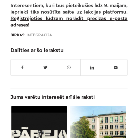
Interesentiem, kuri būs pieteikušies līdz 9. maijam,
iepriekš tiks nosūtīta saite uz lekcijas platformu.
Reģistrējoties lūdzam norādīt precīzas e-pasta
adreses!
BIRKAS:
INTEGRĀCIJA
Dalīties ar šo ierakstu
Jums varētu interesēt arī šie raksti