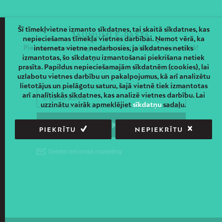
Šī tīmekļvietne izmanto sīkdatnes, tai skaitā sīkdatnes, kas
JAUNUMI E-PASTĀ
nepieciešamas tīmekļa vietnes darbībai. Ņemot vērā, ka
Piesakies un saņem jaunāko informāciju savā e-pastā!
interneta vietne nedarbosies, ja sīkdatnes netiks
izmantotas, šo sīkdatņu izmantošanai piekrišana netiek
prasīta. Papildus nepieciešamajām sīkdatnēm (cookies), lai
uzlabotu vietnes darbību un pakalpojumus, kā arī analizētu
lietotājus un pielāgotu saturu, šajā vietnē tiek izmantotas
arī analītiskās sīkdatnes, kas analizē vietnes darbību. Lai
uzzinātu vairāk apmeklējiet
sīkdatņu
sadaļu.
PIEKRĪTU
NEPIEKRĪTU