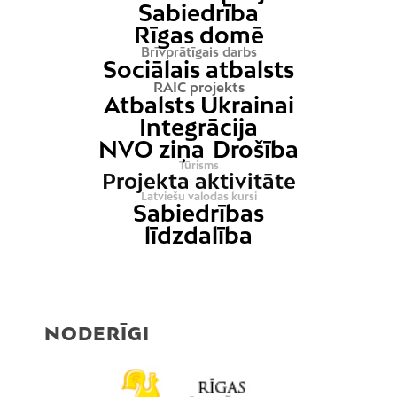
Sabiedrība
Rīgas domē
Brīvprātīgais darbs
Sociālais atbalsts
RAIC projekts
Atbalsts Ukrainai
Integrācija
NVO ziņa
Drošība
Tūrisms
Projekta aktivitāte
Latviešu valodas kursi
Sabiedrības
līdzdalība
NODERĪGI