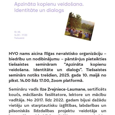
NVO nams aicina Rīgas nevalstisko organizāciju –
biedrību un nodibinājumu – pārstāvjus pieteikties
tiešsaistes semināram “Apzināta kopienu
veidošana. Identitāte un dialogs”. Tiešsaistes
seminārs notiks trešdien, 2023. gada 10. maijā no
plkst. 14.00 līdz 17.00, Zoom platformā.
Semināru vadīs
Ilze Zvejniece-Laumane
, sertificēts
koučs, mācīšanās fasilitatore, lektore un mācību
vadītāja. No 2017. līdz 2022. gadam bijusi dažādu
vietēju un starptautisku izglītības, labdarības un
pilsoniskās līdzdalības projektu veidotāja un