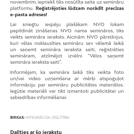
novembrim, iepriekš tiks nosūtīta saite uz semināru
platformu.
Reģistrējoties lūdzam norādīt precīzas
e-pasta adreses!
Lai sniegtu iespēju plašākam NVO lokam
papildināt zināšanas NVO nama semināros, tiks
veikts semināra ieraksts. Aicinām NVO pārstāvjus,
kuri vēlas noklausīties semināru sev vēlamā laikā
un saņemt semināra ieraksta saiti, reģistrēties
semināram, atzīmējot izvēlni “Vēlos saņemt
semināra ieraksta saiti”.
Informējam, ka semināra laikā tiks veikta foto
un/vai video uzņemšana ar mērķi atspoguļot
informāciju par semināru publicitātes materiālos.
Iegūtie materiāli var tikt izmantoti publicitātei un
sabiedrības informēšanai.
BIRKAS:
INTEGRĀCIJA
,
IZGLĪTĪBA
Dalīties ar šo ierakstu