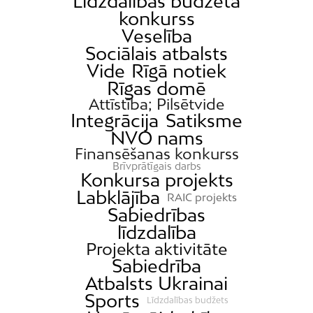
Līdzdalības budžeta
konkurss
Veselība
Sociālais atbalsts
Vide
Rīgā notiek
Rīgas domē
Attīstība; Pilsētvide
Integrācija
Satiksme
NVO nams
Finansēšanas konkurss
Brīvprātīgais darbs
Konkursa projekts
Labklājība
RAIC projekts
Sabiedrības
līdzdalība
Projekta aktivitāte
Sabiedrība
Atbalsts Ukrainai
Sports
Līdzdalības budžets