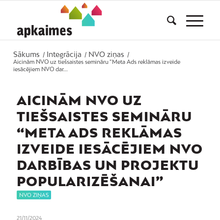
Sākums
Integrācija
NVO ziņas
/
/
/
Aicinām NVO uz tiešsaistes semināru “Meta Ads reklāmas izveide
iesācējiem NVO dar...
AICINĀM NVO UZ
TIEŠSAISTES SEMINĀRU
“META ADS REKLĀMAS
IZVEIDE IESĀCĒJIEM NVO
DARBĪBAS UN PROJEKTU
POPULARIZĒŠANAI”
NVO ZIŅAS
21/11/2024