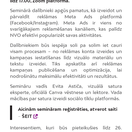
līdz 17.00, Zoom platformā.
Seminārā dalībnieki apgūs pamatus, kā izveidot un
pārvaldīt reklāmas Meta Ads platformā
(Facebook/Instagram). Meta Ads ir viens no
svarīgākajiem reklamēšanas kanāliem, kas palīdz
NVO efektīvi popularizēt savas aktivitātes.
Dalībniekiem būs iespēja soli pa solim iet cauri
visam procesam – no reklāmas konta izveides un
kampaņas iestatīšanas līdz vizuālo materiālu un
tekstu izveidei. Tiks apskatīta arī reklāmas
kampaņas publicēšana un optimizācija, lai
nodrošinātu maksimālu efektivitāti un rezultātus.
Semināru vadīs Evita Astiča, vizuālā satura
eksperte, oficiālā Canva vēstnese un lektore. Vada
mācības par satura izveidi sociālo tīklu platformās.
Aicinām semināram reģistrēties, atverot saiti
–
ŠEIT
.
Interesentiem, kuri būs pieteikušies līdz 26.