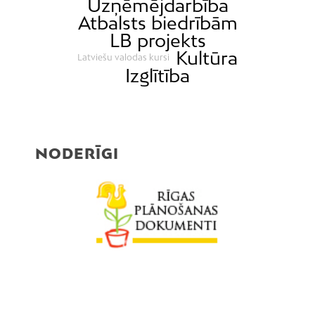
Uzņēmējdarbība
Atbalsts biedrībām
LB projekts
Kultūra
Latviešu valodas kursi
Izglītība
NODERĪGI