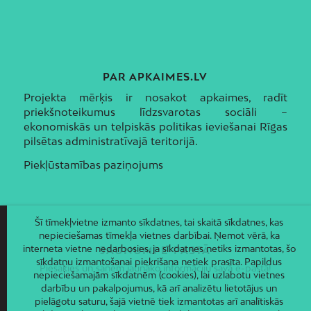
PAR APKAIMES.LV
Projekta mērķis ir nosakot apkaimes, radīt
priekšnoteikumus līdzsvarotas sociāli –
ekonomiskās un telpiskās politikas ieviešanai Rīgas
pilsētas administratīvajā teritorijā.
Piekļūstamības paziņojums
Šī tīmekļvietne izmanto sīkdatnes, tai skaitā sīkdatnes, kas
nepieciešamas tīmekļa vietnes darbībai. Ņemot vērā, ka
interneta vietne nedarbosies, ja sīkdatnes netiks izmantotas, šo
JAUNUMI E-PASTĀ
sīkdatņu izmantošanai piekrišana netiek prasīta. Papildus
Piesakies un saņem jaunāko informāciju savā e-pastā!
nepieciešamajām sīkdatnēm (cookies), lai uzlabotu vietnes
darbību un pakalpojumus, kā arī analizētu lietotājus un
pielāgotu saturu, šajā vietnē tiek izmantotas arī analītiskās