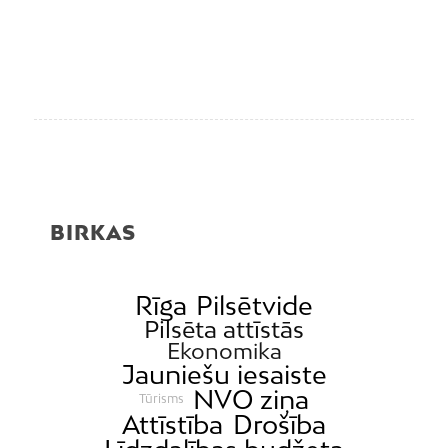
BIRKAS
Rīga
Pilsētvide
Pilsēta attīstās
Ekonomika
Jauniešu iesaiste
NVO ziņa
Tūrisms
Attīstība
Drošība