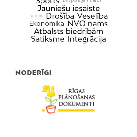
Sports
Brīvprātīgais darbs
Jauniešu iesaiste
Drošība
Veselība
Tūrisms
NVO nams
Ekonomika
Atbalsts biedrībām
Satiksme
Integrācija
NODERĪGI