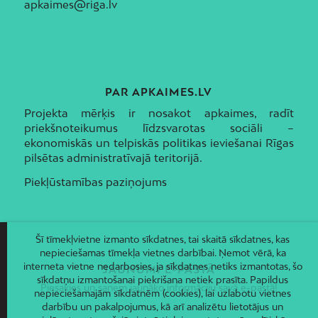
apkaimes@riga.lv
PAR APKAIMES.LV
Projekta mērķis ir nosakot apkaimes, radīt
priekšnoteikumus līdzsvarotas sociāli –
ekonomiskās un telpiskās politikas ieviešanai Rīgas
pilsētas administratīvajā teritorijā.
Piekļūstamības paziņojums
Šī tīmekļvietne izmanto sīkdatnes, tai skaitā sīkdatnes, kas
nepieciešamas tīmekļa vietnes darbībai. Ņemot vērā, ka
interneta vietne nedarbosies, ja sīkdatnes netiks izmantotas, šo
JAUNUMI E-PASTĀ
sīkdatņu izmantošanai piekrišana netiek prasīta. Papildus
Piesakies un saņem jaunāko informāciju savā e-pastā!
nepieciešamajām sīkdatnēm (cookies), lai uzlabotu vietnes
darbību un pakalpojumus, kā arī analizētu lietotājus un