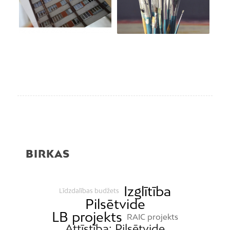
BIRKAS
Izglītība
Līdzdalības budžets
Pilsētvide
LB projekts
RAIC projekts
Attīstība; Pilsētvide