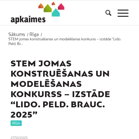
Sākums
Rīga
/
/
STEM jomas konstruēšanas un modelēšanas konkurss – izstāde “Lido.
Peld. Br...
STEM JOMAS
KONSTRUĒŠANAS UN
MODELĒŠANAS
KONKURSS – IZSTĀDE
“LIDO. PELD. BRAUC.
2025”
RĪGA
27/10/2025