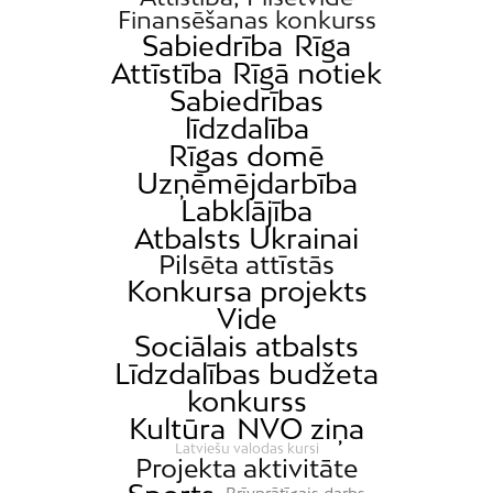
Finansēšanas konkurss
Sabiedrība
Rīga
Attīstība
Rīgā notiek
Sabiedrības
līdzdalība
Rīgas domē
Uzņēmējdarbība
Labklājība
Atbalsts Ukrainai
Pilsēta attīstās
Konkursa projekts
Vide
Sociālais atbalsts
Līdzdalības budžeta
konkurss
Kultūra
NVO ziņa
Latviešu valodas kursi
Projekta aktivitāte