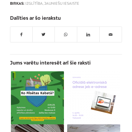
BIRKAS:
IZGLĪTĪBA
,
JAUNIEŠU IESAISTE
Dalīties ar šo ierakstu
Jums varētu interesēt arī šie raksti