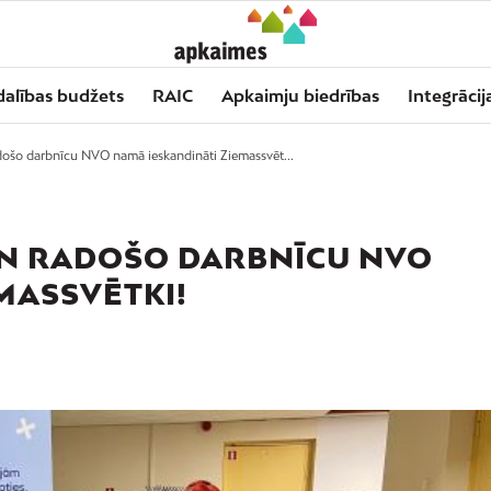
dalības budžets
RAIC
Apkaimju biedrības
Integrācij
došo darbnīcu NVO namā ieskandināti Ziemassvēt...
N RADOŠO DARBNĪCU NVO
MASSVĒTKI!