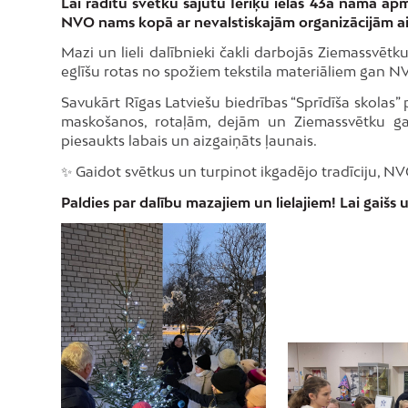
Lai radītu svētku sajūtu Ieriķu ielas 43a nama a
NVO nams kopā ar nevalstiskajām organizācijām a
Mazi un lieli dalībnieki čakli darbojās Ziemassvēt
eglīšu rotas no spožiem tekstila materiāliem gan N
Savukārt Rīgas Latviešu biedrības “Sprīdīša skolas
maskošanos, rotaļām, dejām un Ziemassvētku gad
piesaukts labais un aizgaiņāts ļaunais.
✨ Gaidot svētkus un turpinot ikgadējo tradīciju, N
Paldies par dalību mazajiem un lielajiem! Lai gaišs 