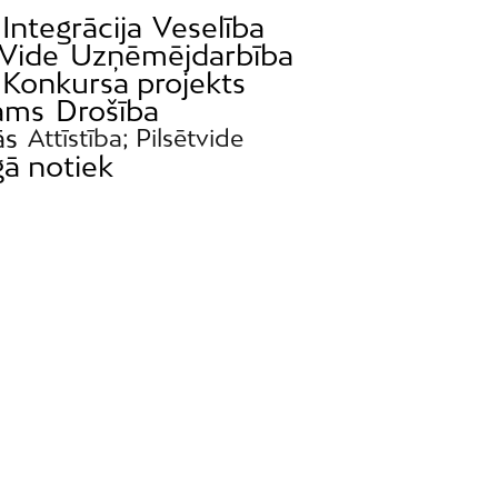
Integrācija
Veselība
Vide
Uzņēmējdarbība
Konkursa projekts
ams
Drošība
ās
Attīstība; Pilsētvide
gā notiek