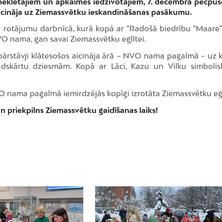
pmeklētājiem un apkaimes iedzīvotājiem, 7. decembra pēcpus
icināja uz Ziemassvētku ieskandināšanas pasākumu.
ku rotājumu darbnīcā, kurā kopā ar “Radošā biedrību “Maare”
VO nama, gan savai Ziemassvētku eglītei.
” pārstāvji klātesošos aicināja ārā – NVO nama pagalmā – uz 
skārtu dziesmām. Kopā ar Lāci, Kazu un Vilku simbolisk
VO nama pagalmā iemirdzējās kopīgi izrotāta Ziemassvētku egl
un priekpilns Ziemassvētku gaidīšanas laiks!