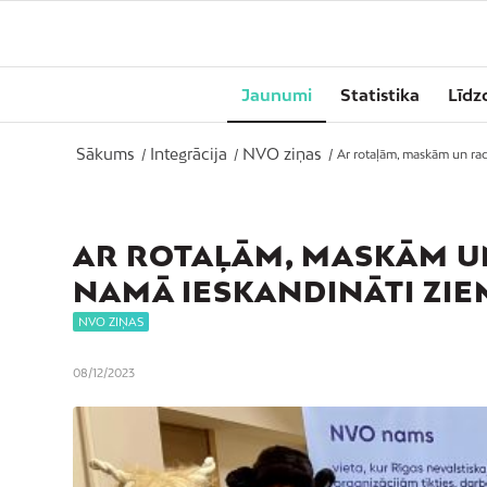
Jaunumi
Statistika
Līdz
Sākums
Integrācija
NVO ziņas
/
/
/
Ar rotaļām, maskām un ra
AR ROTAĻĀM, MASKĀM U
NAMĀ IESKANDINĀTI ZIE
NVO ZIŅAS
08/12/2023