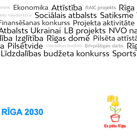
Attīstība
Rīga
Ekonomika
RAIC projekts
ūrisms
Sociālais atbalsts
Satiksme
iešu valodas kursi
Projekta aktivitāte
Finansēšanas konkurss
Atbalsts Ukrainai
LB projekts
NVO n
lība
Izglītība
Rīgas domē
Pilsēta attīst
a
Pilsētvide
Rī
Brīvprātīgais darbs
Līdzdalības budžets
Līdzdalības budžeta konkurss
Sports