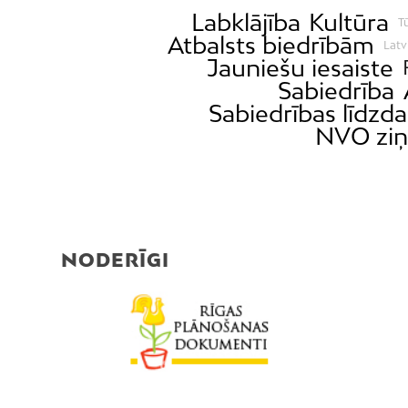
Labklājība
Kultūra
T
Atbalsts biedrībām
Latv
Jauniešu iesaiste
Sabiedrība
Sabiedrības līdzda
NVO ziņ
NODERĪGI