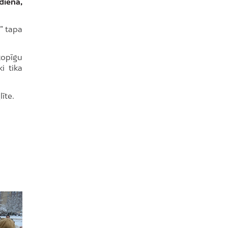
dienā,
” tapa
kopīgu
i tika
īte.