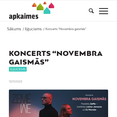
Sākums
Iļģuciems
/
/
Koncerts “Novembra gaismās”
KONCERTS “NOVEMBRA
GAISMĀS”
IĻĢUCIEMS
13/11/2023