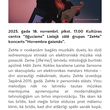
2023. gada 18. novembrī. plkst. 17.00 Kultūras
centra “Iļģuciems” Lielajā zālē grupas “ZeMe”
koncerts “Novembra gaismās”.
ZeMe ir noskaņām bagāts muzikāls duets, ko dziļi
iedvesmojusi etniskā un elektroniskā mūzika visā
pasaulē. Zeme [/ðə’mɛ/] latviešu mitoloģijā burtiski
apzīmē Māti Zemi. Kokles karaliene Laima Jansone
un skaņuplašu un elektronikas meistars Monsta –
divi aizrautīgi mākslinieki, duetu ZeMe izveidoja
Japānā 2015. gadā. ZeMe ir personisks stāsts. Viņu
melodijas nāk no latviešu tautas mūzikas
mantojuma apvienojuma ar modernākajām
tehnoloģijām un brīvo improvizāciju. Tās skan kā
tas brīdis, kad viegla brīze atduras pret mālainu
klinti, kā brīdis, kad divi atšķirīgi spēki sanāk kopā,