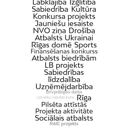
Labklājība
Izglītība
Sabiedrība
Kultūra
Konkursa projekts
Jauniešu iesaiste
NVO ziņa
Drošība
Atbalsts Ukrainai
Rīgas domē
Sports
Finansēšanas konkurss
Atbalsts biedrībām
LB projekts
Sabiedrības
līdzdalība
Uzņēmējdarbība
Brīvprātīgais darbs
Rīga
Latviešu valodas kursi
Pilsēta attīstās
Projekta aktivitāte
Sociālais atbalsts
RAIC projekts