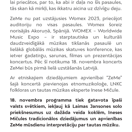
lai priecātos, par to, ka abi ir daļa no šīs pasaules,
tās skan kā mirkļi, kas ikkatru aicina uz dzīvīgu deju.
ZeMe nu pat uzstājusies Womex 2023, priecējot
auditoriju no visas pasaules. Womex šoreiz
norisājās Akoruņā, Spānijā. WOMEX – Worldwide
Music Expo – ir starptautiska un kulturāli
daudzveidīgākā mūzikas tikšanās pasaulē un
lielākā globālās mūzikas skatuves konference, kas
ietver gadatirgu, sarunas, filmas un prezentācijas
koncertus. Pēc šī notikuma 18. novembra koncerts
ZeMei būs pirmā lielā uzstāšanās Latvijā.
Ar etniskajiem dziedājumiem apvienībai “ZeMe”
šajā koncertā pievienojas etnomuzikoloģe, LNKC
folkloras un tautas mūzikas eksperte Inese Mičule.
18. novembra programma tiek gatavota īpaši
valsts svētkiem, iekļauj kā Laimas Jansones solo
priekšnesumus uz dažāda veida koklēm, Ineses
Mičules tradicionālos dziedājumus un apvienības
ZeMe mūsdienu interpretāciju par tautas mūziku.