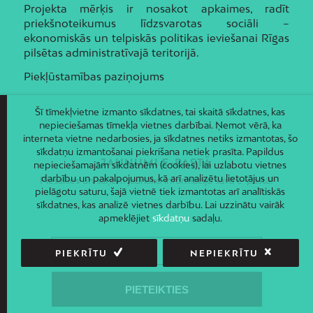
Projekta mērķis ir nosakot apkaimes, radīt
priekšnoteikumus līdzsvarotas sociāli –
ekonomiskās un telpiskās politikas ieviešanai Rīgas
pilsētas administratīvajā teritorijā.
Piekļūstamības paziņojums
Šī tīmekļvietne izmanto sīkdatnes, tai skaitā sīkdatnes, kas
nepieciešamas tīmekļa vietnes darbībai. Ņemot vērā, ka
interneta vietne nedarbosies, ja sīkdatnes netiks izmantotas, šo
sīkdatņu izmantošanai piekrišana netiek prasīta. Papildus
JAUNUMI E-PASTĀ
nepieciešamajām sīkdatnēm (cookies), lai uzlabotu vietnes
darbību un pakalpojumus, kā arī analizētu lietotājus un
Piesakies un saņem jaunāko informāciju savā e-pastā!
pielāgotu saturu, šajā vietnē tiek izmantotas arī analītiskās
sīkdatnes, kas analizē vietnes darbību. Lai uzzinātu vairāk
apmeklējiet
sīkdatņu
sadaļu.
PIEKRĪTU
NEPIEKRĪTU