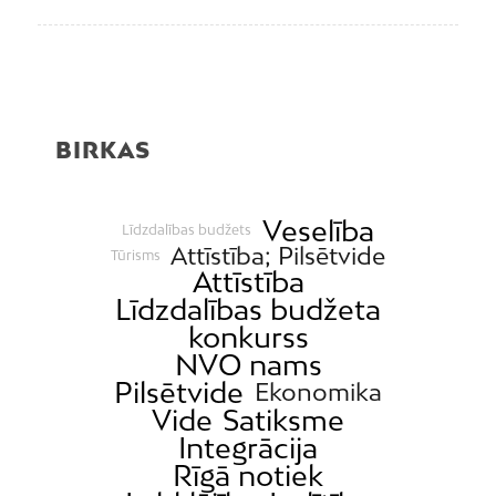
BIRKAS
Veselība
Līdzdalības budžets
Attīstība; Pilsētvide
Tūrisms
Attīstība
Līdzdalības budžeta
konkurss
NVO nams
Pilsētvide
Ekonomika
Vide
Satiksme
Integrācija
Rīgā notiek