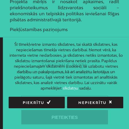
Projekta mērķis ir nosakot apkaimes, radīt
priekšnoteikumus līdzsvarotas sociāli –
ekonomiskās un telpiskās politikas ieviešanai Rīgas
pilsētas administratīvajā teritorijā.
Piekļūstamības paziņojums
Šī tīmekļvietne izmanto sīkdatnes, tai skaitā sīkdatnes, kas
nepieciešamas tīmekļa vietnes darbībai. Ņemot vērā, ka
interneta vietne nedarbosies, ja sīkdatnes netiks izmantotas, šo
sīkdatņu izmantošanai piekrišana netiek prasīta. Papildus
JAUNUMI E-PASTĀ
nepieciešamajām sīkdatnēm (cookies), lai uzlabotu vietnes
darbību un pakalpojumus, kā arī analizētu lietotājus un
Piesakies un saņem jaunāko informāciju savā e-pastā!
pielāgotu saturu, šajā vietnē tiek izmantotas arī analītiskās
sīkdatnes, kas analizē vietnes darbību. Lai uzzinātu vairāk
apmeklējiet
sīkdatņu
sadaļu.
PIEKRĪTU
NEPIEKRĪTU