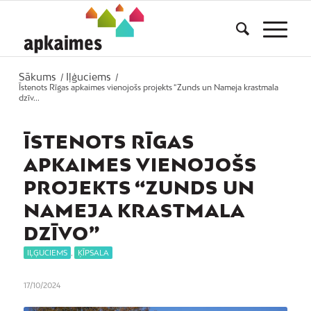
Sākums
Iļģuciems
/
/
Īstenots Rīgas apkaimes vienojošs projekts “Zunds un Nameja krastmala
dzīv...
ĪSTENOTS RĪGAS
APKAIMES VIENOJOŠS
PROJEKTS “ZUNDS UN
NAMEJA KRASTMALA
DZĪVO”
IĻĢUCIEMS
,
ĶĪPSALA
17/10/2024