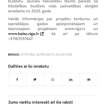
budžetu. Jaunais Pašvaldību likums paredz, ka
līdzdalības budžets visās pašvaldības obligāti
ieviešams no 2025. gada.
Vairāk informācijas par projektu konkursu un
iepriekšējos gados apstiprinātajiem un
īstenotajiem projektiem www.riga.lv un
www.balso.riga.lv
, kā arī pa tālruni
+37167037647.
BIRKAS:
ATTĪSTĪBA
,
LB PROJEKTS
,
PILSĒTVIDE
Dalīties ar šo ierakstu
Jums varētu interesēt arī šie raksti