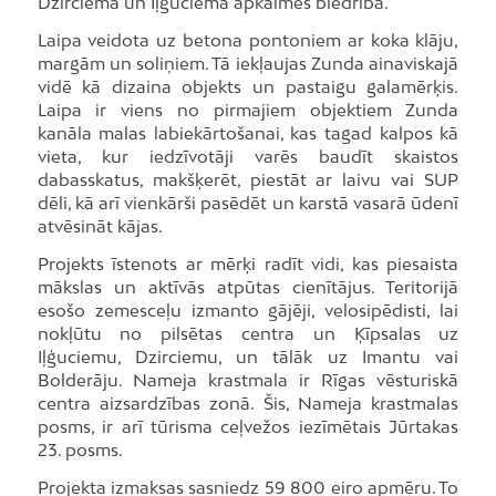
Dzirciema un Iļģuciema apkaimes biedrība.
Laipa veidota uz betona pontoniem ar koka klāju,
margām un soliņiem. Tā iekļaujas Zunda ainaviskajā
vidē kā dizaina objekts un pastaigu galamērķis.
Laipa ir viens no pirmajiem objektiem Zunda
kanāla malas labiekārtošanai, kas tagad kalpos kā
vieta, kur iedzīvotāji varēs baudīt skaistos
dabasskatus, makšķerēt, piestāt ar laivu vai SUP
dēli, kā arī vienkārši pasēdēt un karstā vasarā ūdenī
atvēsināt kājas.
Projekts īstenots ar mērķi radīt vidi, kas piesaista
mākslas un aktīvās atpūtas cienītājus. Teritorijā
esošo zemesceļu izmanto gājēji, velosipēdisti, lai
nokļūtu no pilsētas centra un Ķīpsalas uz
Iļģuciemu, Dzirciemu, un tālāk uz Imantu vai
Bolderāju. Nameja krastmala ir Rīgas vēsturiskā
centra aizsardzības zonā. Šis, Nameja krastmalas
posms, ir arī tūrisma ceļvežos iezīmētais Jūrtakas
23. posms.
Projekta izmaksas sasniedz 59 800 eiro apmēru. To