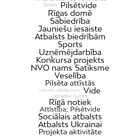
Pilsētvide
Tūrisms
Rīgas domē
Sabiedrība
Jauniešu iesaiste
Atbalsts biedrībām
Sports
Uzņēmējdarbība
Konkursa projekts
NVO nams
Satiksme
Veselība
Pilsēta attīstās
Vide
Latviešu valodas kursi
Līdzdalības budžets
Rīgā notiek
Attīstība; Pilsētvide
Sociālais atbalsts
Atbalsts Ukrainai
Projekta aktivitāte