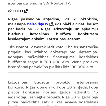
īstenoja uzņēmums SIA “Pontoni.lv”.
📸
FOTO
Rīgas pašvaldība atgādina, līdz 31. oktobrim,
mājaslapā
balso.riga.lv
, rīdzinieki aicināti balsot
par kādu no 22 Rīgas iedzīvotāju un apkaimju
biedrību līdzdalības budžeta konkursam
iesniegtajām apkaimju attīstības iecerēm.
Tiks īstenoti visvairāk iedzīvotāju balsis saņēmušie
projekti, kas uzlabos apkārtējo vidi ilgtermiņā.
Kopējais pašvaldības finansējums līdzdalības
budžetam šogad ir 700 000 eiro. Viena projekta
īstenošanai pašvaldība piešķirs līdz 100 000 eiro.
Līdzdalības budžeta projektu īstenošanas
konkursu Rīgas dome rīko kopš 2019. gada, kopā
piecos konkursa norises gados atbalstīti 46
iedzīvotāju iesniegtie projekti. Rīga 2019. gadā bija
pirmā pašvaldība Latvijā, kas ieviesa līdzdalības