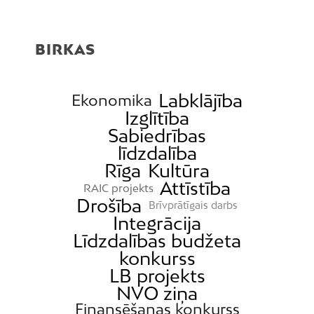
BIRKAS
Labklājība
Ekonomika
Izglītība
Sabiedrības
līdzdalība
Rīga
Kultūra
Attīstība
RAIC projekts
Drošība
Brīvprātīgais darbs
Integrācija
Līdzdalības budžeta
konkurss
LB projekts
NVO ziņa
Finansēšanas konkurss