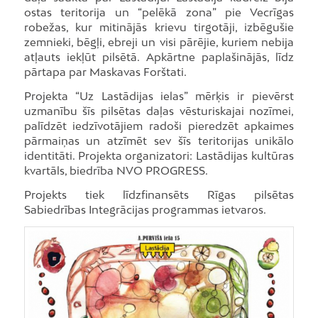
ostas teritorija un “pelēkā zona” pie Vecrīgas
robežas, kur mitinājās krievu tirgotāji, izbēgušie
zemnieki, bēgļi, ebreji un visi pārējie, kuriem nebija
atļauts iekļūt pilsētā. Apkārtne paplašinājās, līdz
pārtapa par Maskavas Forštati.
Projekta “Uz Lastādijas ielas” mērķis ir pievērst
uzmanību šīs pilsētas daļas vēsturiskajai nozīmei,
palīdzēt iedzīvotājiem radoši pieredzēt apkaimes
pārmaiņas un atzīmēt sev šīs teritorijas unikālo
identitāti. Projekta organizatori: Lastādijas kultūras
kvartāls, biedrība NVO PROGRESS.
Projekts tiek līdzfinansēts Rīgas pilsētas
Sabiedrības Integrācijas programmas ietvaros.