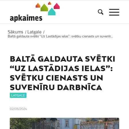
Sākums
Latgale
/
/
Baltā galdauta svētki “Uz Lastādijas ielas”: svētku cienasts un suvenīr...
BALTĀ GALDAUTA SVĒTKI
“UZ LASTĀDIJAS IELAS”:
SVĒTKU CIENASTS UN
SUVENĪRU DARBNĪCA
LATGALE
02/05/2024