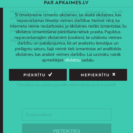
PAR APKAIMES.LV
Projekta mērķis ir nosakot apkaimes, radīt
Šī tīmekļvietne izmanto sīkdatnes, tai skaitā sīkdatnes, kas
priekšnoteikumus līdzsvarotas sociāli –
nepieciešamas tīmekļa vietnes darbībai. Ņemot vērā, ka
ekonomiskās un telpiskās politikas ieviešanai Rīgas
interneta vietne nedarbosies, ja sīkdatnes netiks izmantotas, šo
pilsētas administratīvajā teritorijā.
sīkdatņu izmantošanai piekrišana netiek prasīta. Papildus
nepieciešamajām sīkdatnēm (cookies), lai uzlabotu vietnes
Piekļūstamības paziņojums
darbību un pakalpojumus, kā arī analizētu lietotājus un
pielāgotu saturu, šajā vietnē tiek izmantotas arī analītiskās
sīkdatnes, kas analizē vietnes darbību. Lai uzzinātu vairāk
apmeklējiet
sīkdatņu
sadaļu.
PIEKRĪTU
NEPIEKRĪTU
JAUNUMI E-PASTĀ
Piesakies un saņem jaunāko informāciju savā e-pastā!