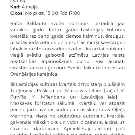
iela 15).
Kad:
4.maijā.
Cikos:
No plkst. 13:00 līdz 17:00
Baltā galdauta svētki norisinās Lastādijā jau
vairākus gadu. Katru gadu Lastādijas kultūras
kvartāla rezidenti gaida ciemos kaimiņus, draugus,
pilsētas iedzīvotājus un viesus ar mērķi savstarpēji
labāk iepazītos un sadraudzēties, kā arī lai patīkami
vieglā svētku gaisotnē atzīmētu Latvijas valsts
neatkarības atjaunošanas dienu. Visi aicināti
ierasties ar savu groziņu. Svētku laikā darbosies arī
Oranžērijas kafejnīca.
🟩 Lastādijas kultūras kvartāls dzīvo starp bijušajām
Turgeņeva, Puškina un Maskavas ielām [tagad V.
Purvīša, K. Mīlenbaha un Lastādijas iela] –
Maskavas forštates sākumā. Kvartālu var atpazīt
pēc nu jau slavenās sudrablapsas skulptūras. Oļegs
Marinoha, viens no skulptūras autoriem, kvartāla
galvenais mākslinieks un vides dizaineris, aicina uz
suvenīru darbnīcām. Apmēklētāji aicināti paši
izveidot Lastādijai veltītus suvenīrus, sajust vietējo