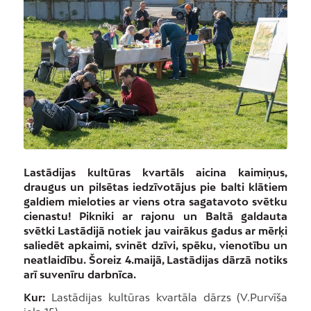
Lastādijas kultūras kvartāls aicina kaimiņus,
draugus un pilsētas iedzīvotājus pie balti klātiem
galdiem mieloties ar viens otra sagatavoto svētku
cienastu! Pikniki ar rajonu un Baltā galdauta
svētki Lastādijā notiek jau vairākus gadus ar mērķi
saliedēt apkaimi, svinēt dzīvi, spēku, vienotību un
neatlaidību. Šoreiz 4.maijā, Lastādijas dārzā notiks
arī suvenīru darbnīca.
Kur:
Lastādijas kultūras kvartāla dārzs (V.Purvīša