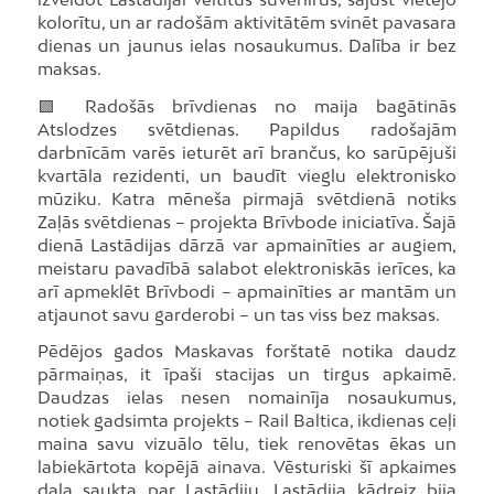
kolorītu, un ar radošām aktivitātēm svinēt pavasara
dienas un jaunus ielas nosaukumus. Dalība ir bez
maksas.
🟩 Radošās brīvdienas no maija bagātinās
Atslodzes svētdienas. Papildus radošajām
darbnīcām varēs ieturēt arī brančus, ko sarūpējuši
kvartāla rezidenti, un baudīt vieglu elektronisko
mūziku. Katra mēneša pirmajā svētdienā notiks
Zaļās svētdienas – projekta Brīvbode iniciatīva. Šajā
dienā Lastādijas dārzā var apmainīties ar augiem,
meistaru pavadībā salabot elektroniskās ierīces, ka
arī apmeklēt Brīvbodi – apmainīties ar mantām un
atjaunot savu garderobi – un tas viss bez maksas.
Pēdējos gados Maskavas forštatē notika daudz
pārmaiņas, it īpaši stacijas un tirgus apkaimē.
Daudzas ielas nesen nomainīja nosaukumus,
notiek gadsimta projekts – Rail Baltica, ikdienas ceļi
maina savu vizuālo tēlu, tiek renovētas ēkas un
labiekārtota kopējā ainava. Vēsturiski šī apkaimes
daļa saukta par Lastādiju. Lastādija kādreiz bija