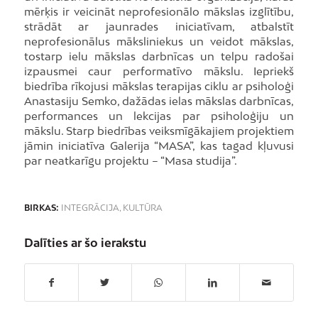
mērķis ir veicināt neprofesionālo mākslas izglītību,
strādāt ar jaunrades iniciatīvam, atbalstīt
neprofesionālus māksliniekus un veidot mākslas,
tostarp ielu mākslas darbnīcas un telpu radošai
izpausmei caur performatīvo mākslu. Iepriekš
biedrība rīkojusi mākslas terapijas ciklu ar psiholoģi
Anastasiju Semko, dažādas ielas mākslas darbnīcas,
performances un lekcijas par psiholoģiju un
mākslu. Starp biedrības veiksmīgākajiem projektiem
jāmin iniciatīva Galerija “MASA”, kas tagad kļuvusi
par neatkarīgu projektu – “Masa studija”.
BIRKAS:
INTEGRĀCIJA
,
KULTŪRA
Dalīties ar šo ierakstu