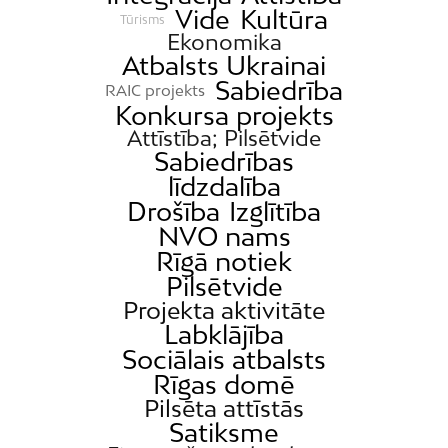
Vide
Kultūra
Tūrisms
Ekonomika
Atbalsts Ukrainai
Sabiedrība
RAIC projekts
Konkursa projekts
Attīstība; Pilsētvide
Sabiedrības
līdzdalība
Drošība
Izglītība
NVO nams
Rīgā notiek
Pilsētvide
Projekta aktivitāte
Labklājība
Sociālais atbalsts
Rīgas domē
Pilsēta attīstās
Satiksme