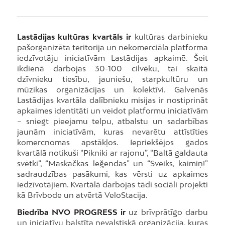
Lastādijas kultūras kvartāls ir
kultūras darbinieku
pašorganizēta teritorija un nekomerciāla platforma
iedzīvotāju iniciatīvām Lastādijas apkaimē. Šeit
ikdienā darbojas 30-100 cilvēku, tai skaitā
dzīvnieku tiesību, jauniešu, starpkultūru un
mūzikas organizācijas un kolektīvi. Galvenās
Lastādijas kvartāla dalībnieku misijas ir nostiprināt
apkaimes identitāti un veidot platformu iniciatīvām
– sniegt pieejamu telpu, atbalstu un sadarbības
jaunām iniciatīvām, kuras nevarētu attīstīties
komercnomas apstākļos. Iepriekšējos gados
kvartālā notikuši “Pikniki ar rajonu”, “Baltā galdauta
svētki”, “Maskačkas leğendas” un “Sveiks, kaimiņ!”
sadraudzības pasākumi, kas vērsti uz apkaimes
iedzīvotājiem. Kvartālā darbojas tādi sociāli projekti
kā Brīvbode un atvērtā VeloStacija.
Biedrība NVO PROGRESS ir
uz brīvprātīgo darbu
un iniciatīvu balstīta nevalstiskā organizācija, kuras