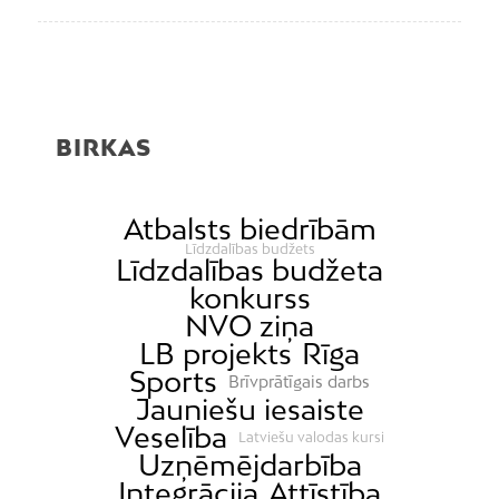
BIRKAS
Atbalsts biedrībām
Līdzdalības budžets
Līdzdalības budžeta
konkurss
NVO ziņa
LB projekts
Rīga
Sports
Brīvprātīgais darbs
Jauniešu iesaiste
Veselība
Latviešu valodas kursi
Uzņēmējdarbība
Integrācija
Attīstība