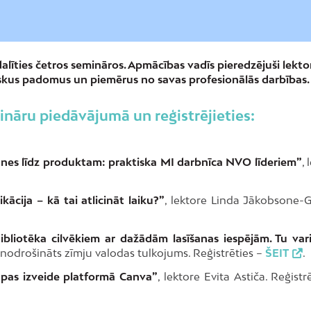
ties četros semināros. Apmācības vadīs pieredzējuši lektori
ktiskus padomus un piemērus no savas profesionālās darbības.
nāru piedāvājumā un reģistrējieties:
ednes līdz produktam: praktiska MI darbnīca NVO līderiem”
, 
ācija – kā tai atlicināt laiku?”
, lektore Linda Jākobsone-G
“Bibliotēka cilvēkiem ar dažādām lasīšanas iespējām. Tu var
 nodrošināts zīmju valodas tulkojums. Reģistrēties –
ŠEIT
.
lapas izveide platformā Canva”
, lektore Evita Astiča. Reģistr