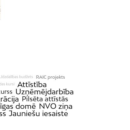
RAIC projekts
Līdzdalības budžets
Attīstība
das kursi
Uzņēmējdarbība
urss
rācija
Pilsēta attīstās
īgas domē
NVO ziņa
ss
Jauniešu iesaiste