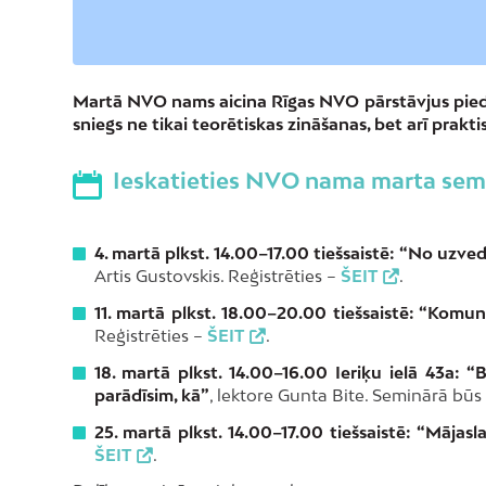
Martā NVO nams aicina Rīgas NVO pārstāvjus piedalī
sniegs ne tikai teorētiskas zināšanas, bet arī pra
Ieskatieties NVO nama marta semi
4. martā
plkst. 14.00–17.00 tiešsaistē: “No uzv
Artis Gustovskis. Reģistrēties –
ŠEIT
.
11. martā
plkst. 18.00–20.00 tiešsaistē: “Komunik
Reģistrēties –
ŠEIT
.
18. martā
plkst. 14.00–16.00 Ieriķu ielā 43a: 
parādīsim, kā”
, lektore Gunta Bite. Seminārā būs
25. martā
plkst. 14.00–17.00 tiešsaistē: “Mājas
ŠEIT
.