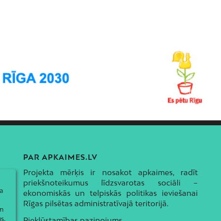
PAR APKAIMES.LV
Projekta mērķis ir nosakot apkaimes, radīt
priekšnoteikumus līdzsvarotas sociāli –
a
ekonomiskās un telpiskās politikas ieviešanai
Rīgas pilsētas administratīvajā teritorijā.
ām
s,
Piekļūstamības paziņojums