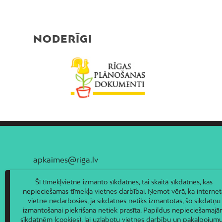
NODERĪGI
apkaimes@riga.lv
Šī tīmekļvietne izmanto sīkdatnes, tai skaitā sīkdatnes, kas
nepieciešamas tīmekļa vietnes darbībai. Ņemot vērā, ka internet
vietne nedarbosies, ja sīkdatnes netiks izmantotas, šo sīkdatņu
izmantošanai piekrišana netiek prasīta. Papildus nepieciešamaj
sīkdatnēm (cookies), lai uzlabotu vietnes darbību un pakalpojumu