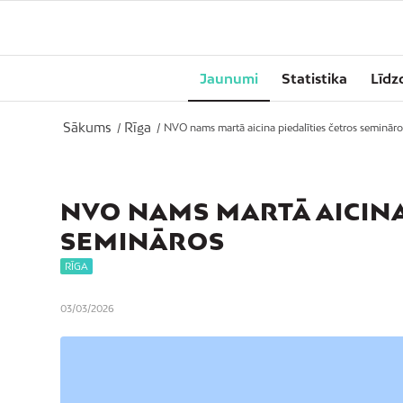
Jaunumi
Statistika
Līdz
Sākums
Rīga
/
/
NVO nams martā aicina piedalīties četros semināro
NVO NAMS MARTĀ AICINA
SEMINĀROS
RĪGA
03/03/2026