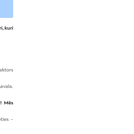
, kuri
lektors
avala.
i! Mēs
ēties –