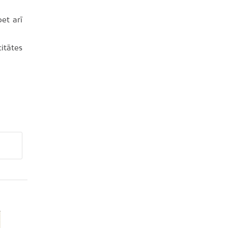
et arī
itātes