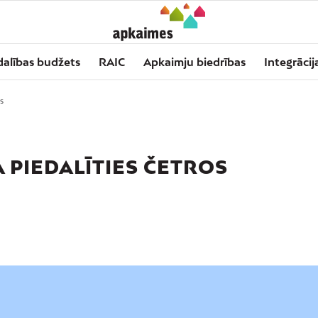
dalības budžets
RAIC
Apkaimju biedrības
Integrācij
s
 PIEDALĪTIES ČETROS