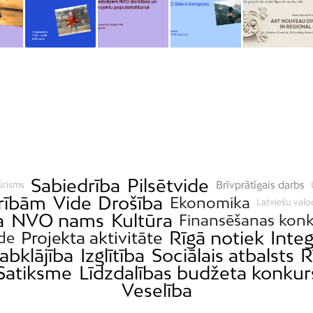
Sabiedrība
Pilsētvide
Brīvprātīgais darbs
ūrisms
drībām
Vide
Drošība
Ekonomika
Latviešu valo
a
NVO nams
Kultūra
Finansēšanas konk
Rīgā notiek
Integ
Projekta aktivitāte
ide
abklājība
Izglītība
Sociālais atbalsts
R
Satiksme
Līdzdalības budžeta konkur
Veselība