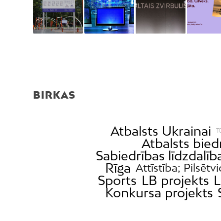
BIRKAS
Atbalsts Ukrainai
T
Atbalsts bie
Sabiedrības līdzdalīb
Rīga
Attīstība; Pilsētv
Sports
LB projekts
L
Konkursa projekts