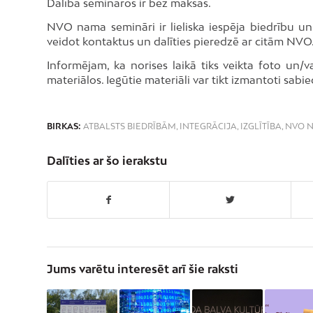
Dalība semināros ir bez maksas.
NVO nama semināri ir lieliska iespēja biedrību un
veidot kontaktus un dalīties pieredzē ar citām NVO
Informējam, ka norises laikā tiks veikta foto un/
materiālos. Iegūtie materiāli var tikt izmantoti sabi
BIRKAS:
ATBALSTS BIEDRĪBĀM
,
INTEGRĀCIJA
,
IZGLĪTĪBA
,
NVO 
Dalīties ar šo ierakstu
Jums varētu interesēt arī šie raksti