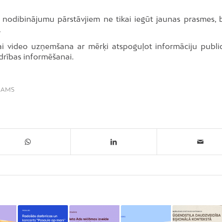
 nodibinājumu pārstāvjiem ne tikai iegūt jaunas prasmes, b
.
vai video uzņemšana ar mērķi atspoguļot informāciju public
edrības informēšanai.
NAMS