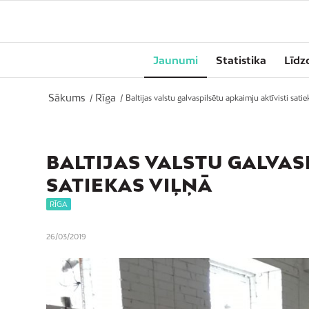
Jaunumi
Statistika
Līdz
Sākums
Rīga
/
/
Baltijas valstu galvaspilsētu apkaimju aktīvisti satie
BALTIJAS VALSTU GALVAS
SATIEKAS VIĻŅĀ
RĪGA
26/03/2019