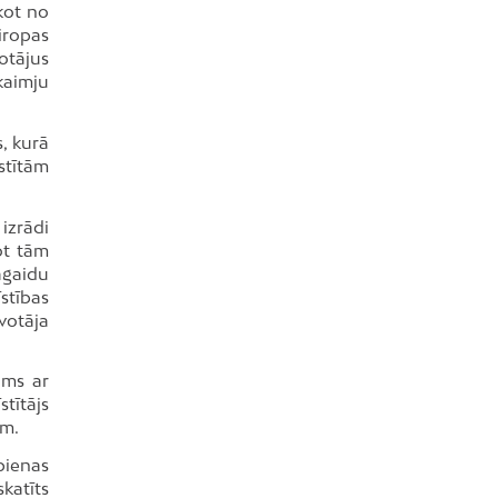
kot no
iropas
otājus
kaimju
, kurā
istītām
izrādi
ot tām
agaidu
stības
votāja
āms ar
tītājs
am.
pienas
katīts