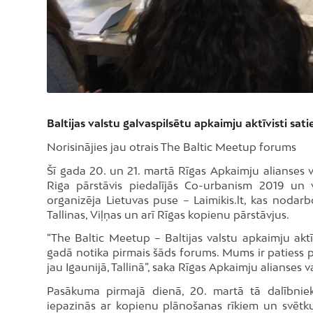
Baltijas valstu galvaspilsētu apkaimju aktīvisti sati
Norisinājies jau otrais The Baltic Meetup forums
Šī gada 20. un 21. martā Rīgas Apkaimju alianses va
Riga pārstāvis piedalījās Co-urbanism 2019 un 
organizēja Lietuvas puse – Laimikis.lt, kas nodarb
Tallinas, Viļņas un arī Rīgas kopienu pārstāvjus.
“The Baltic Meetup – Baltijas valstu apkaimju akt
gadā notika pirmais šāds forums. Mums ir patiess pr
jau Igaunijā, Tallinā”, saka Rīgas Apkaimju alianses v
Pasākuma pirmajā dienā, 20. martā tā dalībnieki
iepazinās ar kopienu plānošanas rīkiem un svētk