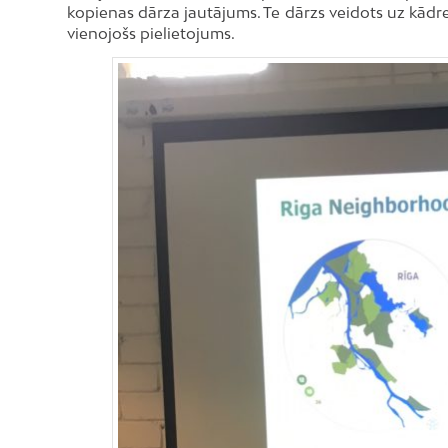
kopienas dārza jautājums. Te dārzs veidots uz kādr
vienojošs pielietojums.