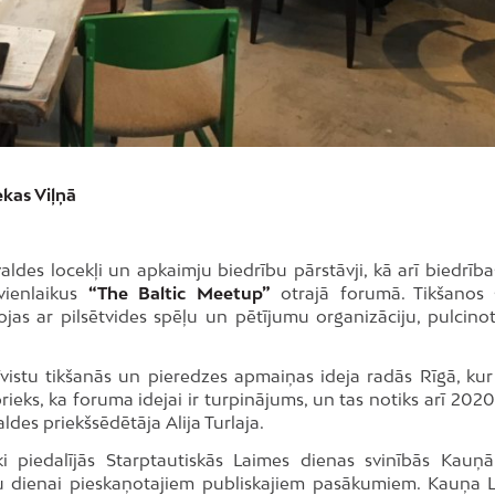
ekas Viļņā
ldes locekļi un apkaimju biedrību pārstāvji, kā arī biedrība
vienlaikus
“The Baltic Meetup”
otrajā forumā. Tikšanos
ojas ar pilsētvides spēļu un pētījumu organizāciju, pulcino
īvistu tikšanās un pieredzes apmaiņas ideja radās Rīgā, kur
ieks, ka foruma idejai ir turpinājums, un tas notiks arī 2020
aldes priekšsēdētāja Alija Turlaja.
 piedalījās Starptautiskās Laimes dienas svinībās Kauņā
u dienai pieskaņotajiem publiskajiem pasākumiem. Kauņa 