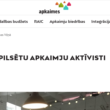
dalības budžets
RAIC
Apkaimju biedrības
Integrācij
kas Viļņā
PILSĒTU APKAIMJU AKTĪVISTI