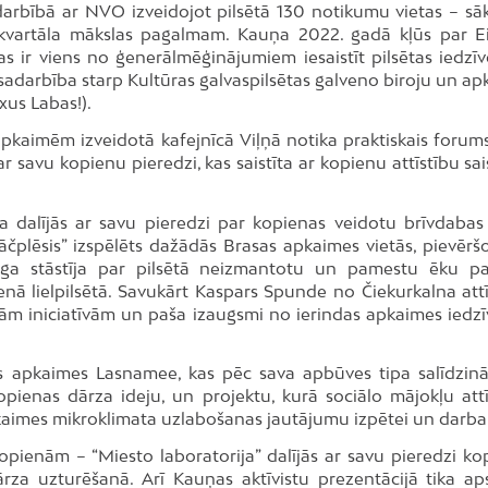
adarbībā ar NVO izveidojot pilsētā 130 notikumu vietas – sā
iekškvartāla mākslas pagalmam. Kauņa 2022. gadā kļūs par E
as ir viens no ģenerālmēģinājumiem iesaistīt pilsētas iedzīv
sadarbība starp Kultūras galvaspilsētas galveno biroju un ap
xus Labas!).
pkaimēm izveidotā kafejnīcā Viļņā notika praktiskais forums
 ar savu kopienu pieredzi, kas saistīta ar kopienu attīstību sa
 dalījās ar savu pieredzi par kopienas veidotu brīvdabas 
āčplēsis” izspēlēts dažādās Brasas apkaimes vietās, pievērš
iga stāstīja par pilsētā neizmantotu un pamestu ēku p
enā lielpilsētā. Savukārt Kaspars Spunde no Čiekurkalna attī
jām iniciatīvām un paša izaugsmi no ierindas apkaimes iedzī
amās apkaimes Lasnamee, kas pēc sava apbūves tipa salīdzin
pienas dārza ideju, un projektu, kurā sociālo mājokļu attīs
 apkaimes mikroklimata uzlabošanas jautājumu izpētei un darb
pienām – “Miesto laboratorija” dalījās ar savu pieredzi ko
rza uzturēšanā. Arī Kauņas aktīvistu prezentācijā tika aps