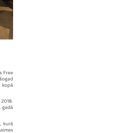
s Free
 šogad
t kopā
 2018.
. gadā
, kurā
Laimes