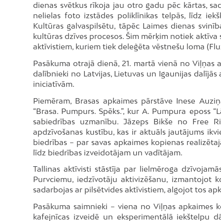
dienas svētkus rīkoja jau otro gadu pēc kārtas, s
nelielas foto izstādes poliklīnikas telpās, līdz 
Kultūras galvaspilsētu, tāpēc Laimes dienas svinīb
kultūras dzīves procesos. Šim mērķim notiek aktīva 
aktīvistiem, kuriem tiek deleģēta vēstnešu loma (Flu
Pasākuma otrajā dienā, 21. martā vienā no Viļņas a
dalībnieki no Latvijas, Lietuvas un Igaunijas dalījās
iniciatīvām.
Piemēram, Brasas apkaimes pārstāve Inese Auziņa
“Brasa. Pumpurs. Spēks.”, kur A. Pumpura eposs “L
sabiedrības uzmanību. Jāzeps Bikše no Free R
apdzīvošanas kustību, kas ir aktuāls jautājums ikvi
biedrības – par savas apkaimes kopienas realizēta
līdz biedrības izveidotājam un vadītājam.
Tallinas aktīvisti stāstīja par lielmēroga dzīvoj
Purvciemu, iedzīvotāju aktivizēšanu, izmantojot ko
sadarbojas ar pilsētvides aktīvistiem, algojot tos
Pasākuma saimnieki – viena no Viļņas apkaimes ko
kafejnīcas izveidē un eksperimentālā iekštelpu dā