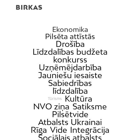
BIRKAS
Ekonomika
Pilsēta attīstās
Drošība
Līdzdalības budžeta
konkurss
Uzņēmējdarbība
Jauniešu iesaiste
Sabiedrības
līdzdalība
Kultūra
Tūrisms
NVO ziņa
Satiksme
Pilsētvide
Atbalsts Ukrainai
Rīga
Vide
Integrācija
Sociālais atbalsts