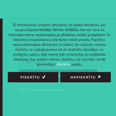
Šī tīmekļvietne izmanto sīkdatnes, tai skaitā sīkdatnes, kas
JAUNUMI E-PASTĀ
nepieciešamas tīmekļa vietnes darbībai. Ņemot vērā, ka
interneta vietne nedarbosies, ja sīkdatnes netiks izmantotas, šo
Piesakies un saņem jaunāko informāciju savā e-pastā!
sīkdatņu izmantošanai piekrišana netiek prasīta. Papildus
nepieciešamajām sīkdatnēm (cookies), lai uzlabotu vietnes
darbību un pakalpojumus, kā arī analizētu lietotājus un
pielāgotu saturu, šajā vietnē tiek izmantotas arī analītiskās
sīkdatnes, kas analizē vietnes darbību. Lai uzzinātu vairāk
apmeklējiet
sīkdatņu
sadaļu.
PIEKRĪTU
NEPIEKRĪTU