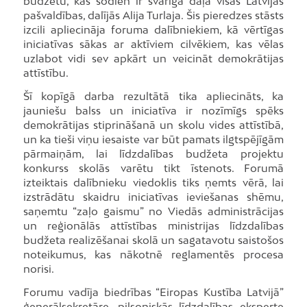
budžetu, kas šodien ir svarīga daļa visās Latvijas
pašvaldības, dalījās Alija Turlaja. Šis pieredzes stāsts
izcili apliecināja foruma dalībniekiem, kā vērtīgas
iniciatīvas sākas ar aktīviem cilvēkiem, kas vēlas
uzlabot vidi sev apkārt un veicināt demokrātijas
attīstību.
Šī kopīgā darba rezultātā tika apliecināts, ka
jauniešu balss un iniciatīva ir nozīmīgs spēks
demokrātijas stiprināšanā un skolu vides attīstībā,
un ka tieši viņu iesaiste var būt pamats ilgtspējīgām
pārmaiņām, lai līdzdalības budžeta projektu
konkurss skolās varētu tikt īstenots. Forumā
izteiktais dalībnieku viedoklis tiks ņemts vērā, lai
izstrādātu skaidru iniciatīvas ieviešanas shēmu,
saņemtu “zaļo gaismu” no Viedās administrācijas
un reģionālās attīstības ministrijas līdzdalības
budžeta realizēšanai skolā un sagatavotu saistošos
noteikumus, kas nākotnē reglamentēs procesa
norisi.
Forumu vadīja biedrības “Eiropas Kustība Latvijā”
ģenerālsekretāre, pilsoniskās līdzdalības eksperte