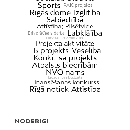
Sports
RAIC projekts
Rīgas domē
Izglītība
Sabiedrība
Attīstība; Pilsētvide
Labklājība
Brīvprātīgais darbs
Latviešu valodas kursi
Projekta aktivitāte
LB projekts
Veselība
Konkursa projekts
Atbalsts biedrībām
NVO nams
Līdzdalības budžets
Finansēšanas konkurss
Rīgā notiek
Attīstība
NODERĪGI