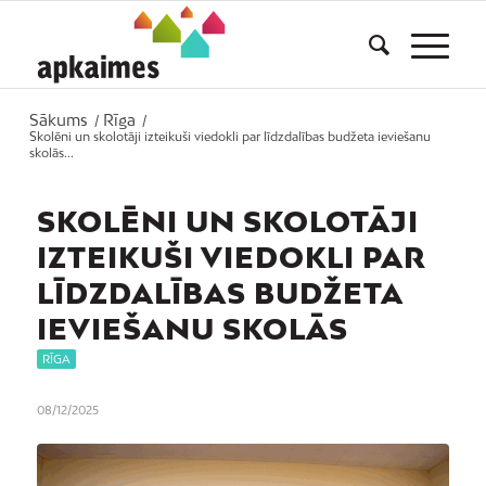
Sākums
Rīga
/
/
Skolēni un skolotāji izteikuši viedokli par līdzdalības budžeta ieviešanu
skolās...
SKOLĒNI UN SKOLOTĀJI
IZTEIKUŠI VIEDOKLI PAR
LĪDZDALĪBAS BUDŽETA
IEVIEŠANU SKOLĀS
RĪGA
08/12/2025