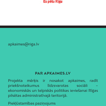
apkaimes@riga.lv
PAR APKAIMES.LV
Projekta mērķis ir nosakot apkaimes, radīt
priekšnoteikumus līdzsvarotas sociāli –
ekonomiskās un telpiskās politikas ieviešanai Rīgas
pilsētas administratīvajā teritorijā.
Piekļūstamības paziņojums