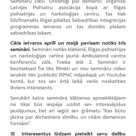
Semināru ciklu “Drosmīgi par demenci” organizē
Latvijas Psihiatru asociācija kopā ar Rīgas
psihiatrijas un narkoloģijas centru. Tas tiek
līdzfinansēts Rīgas pilsētas Sabiedrības integrācijas
programmas ietvaros un tas domāts plašam
sabiedrības lokam.
Cikla ietvaros aprīlī un maijā pavisam notiks trīs
semināri.
Semināri notiks klātienē, Rīgas psihiatrijas
un narkoloģijas centra jaunā Ambulatorā centra
konferenču zālē, Tvaika ielā 2. Semināri ir
bezmaksas! Tie tiks filmēti un visu semināru video
ieraksti tiks publicēti RPNC mājaslapā un Youtube
kontā, kur tos sev ērtā laikā varēs noskatīties
ikviens interesents.
Savukārt katra semināra klātienes apmeklētājiem
ne tikai būs iespēja uzdot sev interesējošus
jautājumus, bet arī iegūt sev grāmatu “Kas būtu
jāzina par Alcheimera slimību un citām demences
formām”.
🟩
Interesentus lūdzam pieteikt savu dalību