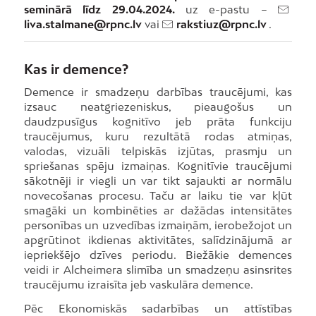
seminārā līdz 29.04.2024.
uz e-pastu –
liva.stalmane@rpnc.lv
vai
rakstiuz@rpnc.lv
.
Kas ir demence?
Demence ir smadzeņu darbības traucējumi, kas
izsauc neatgriezeniskus, pieaugošus un
daudzpusīgus kognitīvo jeb prāta funkciju
traucējumus, kuru rezultātā rodas atmiņas,
valodas, vizuāli telpiskās izjūtas, prasmju un
spriešanas spēju izmaiņas. Kognitīvie traucējumi
sākotnēji ir viegli un var tikt sajaukti ar normālu
novecošanas procesu. Taču ar laiku tie var kļūt
smagāki un kombinēties ar dažādas intensitātes
personības un uzvedības izmaiņām, ierobežojot un
apgrūtinot ikdienas aktivitātes, salīdzinājumā ar
iepriekšējo dzīves periodu. Biežākie demences
veidi ir Alcheimera slimība un smadzeņu asinsrites
traucējumu izraisīta jeb vaskulāra demence.
Pēc Ekonomiskās sadarbības un attīstības