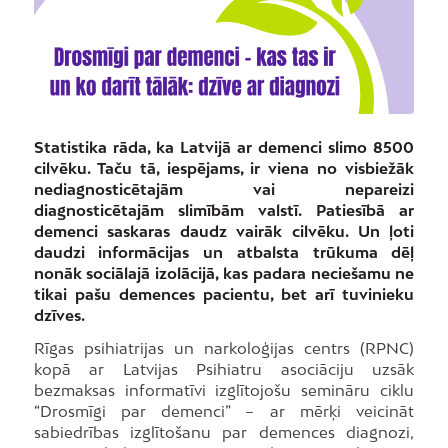
Statistika rāda, ka Latvijā ar demenci slimo 8500
cilvēku. Taču tā, iespējams, ir viena no visbiežāk
nediagnosticētajām vai nepareizi
diagnosticētajām slimībām valstī. Patiesībā ar
demenci saskaras daudz vairāk cilvēku. Un ļoti
daudzi informācijas un atbalsta trūkuma dēļ
nonāk sociālajā izolācijā, kas padara neciešamu ne
tikai pašu demences pacientu, bet arī tuvinieku
dzīves.
Rīgas psihiatrijas un narkoloģijas centrs (RPNC)
kopā ar Latvijas Psihiatru asociāciju uzsāk
bezmaksas informatīvi izglītojošu semināru ciklu
“Drosmīgi par demenci” – ar mērķi veicināt
sabiedrības izglītošanu par demences diagnozi,