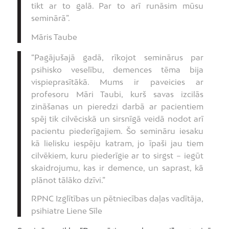
tikt ar to galā. Par to arī runāsim mūsu
seminārā”.
Māris Taube
“Pagājušajā gadā, rīkojot seminārus par
psihisko veselību, demences tēma bija
vispieprasītākā. Mums ir paveicies ar
profesoru Māri Taubi, kurš savas izcilās
zināšanas un pieredzi darbā ar pacientiem
spēj tik cilvēciskā un sirsnīgā veidā nodot arī
pacientu piederīgajiem. Šo semināru iesaku
kā lielisku iespēju katram, jo īpaši jau tiem
cilvēkiem, kuru piederīgie ar to sirgst – iegūt
skaidrojumu, kas ir demence, un saprast, kā
plānot tālāko dzīvi.”
RPNC Izglītības un pētniecības daļas vadītāja,
psihiatre Liene Sīle