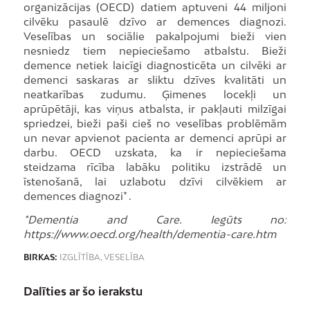
organizācijas (OECD) datiem aptuveni 44 miljoni
cilvēku pasaulē dzīvo ar demences diagnozi.
Veselības un sociālie pakalpojumi bieži vien
nesniedz tiem nepieciešamo atbalstu. Bieži
demence netiek laicīgi diagnosticēta un cilvēki ar
demenci saskaras ar sliktu dzīves kvalitāti un
neatkarības zudumu. Ģimenes locekļi un
aprūpētāji, kas viņus atbalsta, ir pakļauti milzīgai
spriedzei, bieži paši cieš no veselības problēmām
un nevar apvienot pacienta ar demenci aprūpi ar
darbu. OECD uzskata, ka ir nepieciešama
steidzama rīcība labāku politiku izstrādē un
īstenošanā, lai uzlabotu dzīvi cilvēkiem ar
demences diagnozi* .
*Dementia and Care. Iegūts no:
https://www.oecd.org/health/dementia-care.htm
BIRKAS:
IZGLĪTĪBA
,
VESELĪBA
Dalīties ar šo ierakstu