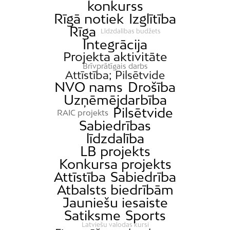
konkurss
Rīgā notiek
Izglītība
Rīga
Līdzdalības budžets
Integrācija
Projekta aktivitāte
Brīvprātīgais darbs
Attīstība; Pilsētvide
NVO nams
Drošība
Uzņēmējdarbība
Pilsētvide
RAIC projekts
Sabiedrības
līdzdalība
LB projekts
Konkursa projekts
Attīstība
Sabiedrība
Atbalsts biedrībām
Jauniešu iesaiste
Satiksme
Sports
Latviešu valodas kursi