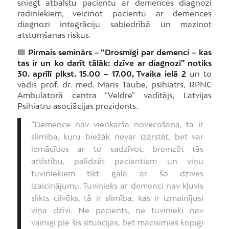
sniegt atbalstu pacientu ar demences diagnozi
radiniekiem, veicinot pacientu ar demences
diagnozi integrāciju sabiedrībā un mazinot
atstumšanas riskus.
🟩
Pirmais seminārs – “Drosmīgi par demenci – kas
tas ir un ko darīt tālāk: dzīve ar diagnozi” notiks
30. aprīlī plkst. 15.00 – 17.00, Tvaika ielā 2
un to
vadīs prof. dr. med. Māris Taube, psihiatrs, RPNC
Ambulatorā centra “Veldre” vadītājs, Latvijas
Psihiatru asociācijas prezidents.
“Demence nav vienkārša novecošana, tā ir
slimība, kuru biežāk nevar izārstēt, bet var
iemācīties ar to sadzīvot, bremzēt tās
attīstību, palīdzēt pacientiem un viņu
tuviniekiem tikt galā ar šo dzīves
izaicinājumu. Tuvinieks ar demenci nav kļuvis
slikts cilvēks, tā ir slimība, kas ir izmainījusi
viņa dzīvi. Ne pacients, ne tuvinieki nav
vainīgi pie šīs situācijas, bet mācīsimies kopīgi