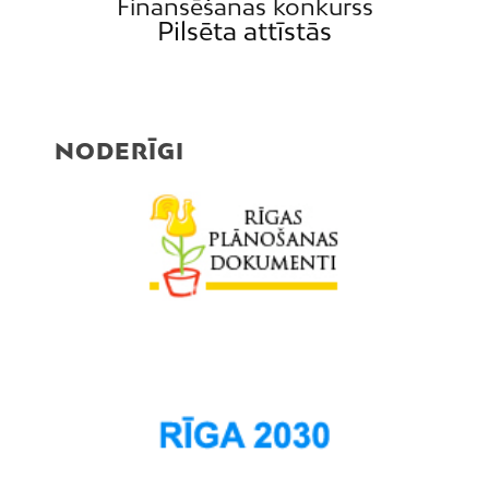
Finansēšanas konkurss
Pilsēta attīstās
NODERĪGI