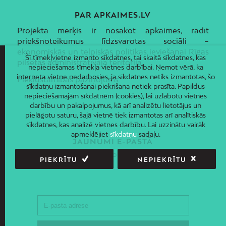
PAR APKAIMES.LV
Projekta mērķis ir nosakot apkaimes, radīt
priekšnoteikumus līdzsvarotas sociāli –
ekonomiskās un telpiskās politikas ieviešanai Rīgas
Šī tīmekļvietne izmanto sīkdatnes, tai skaitā sīkdatnes, kas
pilsētas administratīvajā teritorijā.
nepieciešamas tīmekļa vietnes darbībai. Ņemot vērā, ka
interneta vietne nedarbosies, ja sīkdatnes netiks izmantotas, šo
Piekļūstamības paziņojums
sīkdatņu izmantošanai piekrišana netiek prasīta. Papildus
nepieciešamajām sīkdatnēm (cookies), lai uzlabotu vietnes
darbību un pakalpojumus, kā arī analizētu lietotājus un
pielāgotu saturu, šajā vietnē tiek izmantotas arī analītiskās
sīkdatnes, kas analizē vietnes darbību. Lai uzzinātu vairāk
apmeklējiet
sīkdatņu
sadaļu.
JAUNUMI E-PASTĀ
Piesakies un saņem jaunāko informāciju savā e-pastā!
PIEKRĪTU
NEPIEKRĪTU