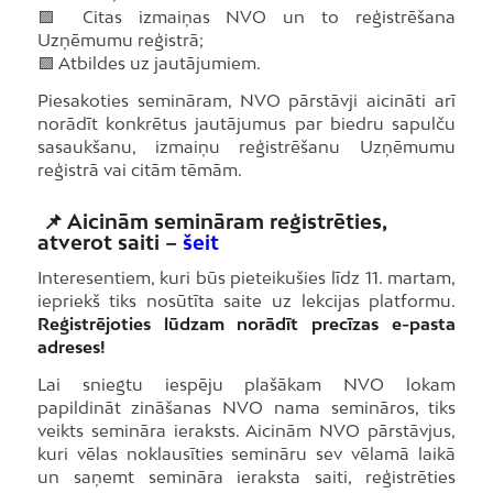
🟪 Citas izmaiņas NVO un to reģistrēšana
Uzņēmumu reģistrā;
🟪 Atbildes uz jautājumiem.
Piesakoties semināram, NVO pārstāvji aicināti arī
norādīt konkrētus jautājumus par biedru sapulču
sasaukšanu, izmaiņu reģistrēšanu Uzņēmumu
reģistrā vai citām tēmām.
📌 Aicinām semināram reģistrēties,
atverot saiti –
šeit
Interesentiem, kuri būs pieteikušies līdz 11. martam,
iepriekš tiks nosūtīta saite uz lekcijas platformu.
Reģistrējoties lūdzam norādīt precīzas e-pasta
adreses!
Lai sniegtu iespēju plašākam NVO lokam
papildināt zināšanas NVO nama semināros, tiks
veikts semināra ieraksts. Aicinām NVO pārstāvjus,
kuri vēlas noklausīties semināru sev vēlamā laikā
un saņemt semināra ieraksta saiti, reģistrēties