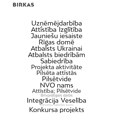
BIRKAS
Uzņēmējdarbība
Attīstība
Izglītība
Jauniešu iesaiste
Rīgas domē
Atbalsts Ukrainai
Atbalsts biedrībām
Sabiedrība
Projekta aktivitāte
Pilsēta attīstās
Pilsētvide
NVO nams
Attīstība; Pilsētvide
Brīvprātīgais darbs
Integrācija
Veselība
Latviešu valodas kursi
Konkursa projekts