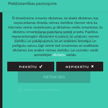
Piekļūstamības paziņojums
Šī tīmekļvietne izmanto sīkdatnes, tai skaitā sīkdatnes, kas
nepieciešamas tīmekļa vietnes darbībai. Ņemot vērā, ka
interneta vietne nedarbosies, ja sīkdatnes netiks izmantotas, šo
sīkdatņu izmantošanai piekrišana netiek prasīta. Papildus
JAUNUMI E-PASTĀ
nepieciešamajām sīkdatnēm (cookies), lai uzlabotu vietnes
Piesakies un saņem jaunāko informāciju savā e-pastā!
darbību un pakalpojumus, kā arī analizētu lietotājus un
pielāgotu saturu, šajā vietnē tiek izmantotas arī analītiskās
sīkdatnes, kas analizē vietnes darbību. Lai uzzinātu vairāk
apmeklējiet
sīkdatņu
sadaļu.
PIEKRĪTU
NEPIEKRĪTU