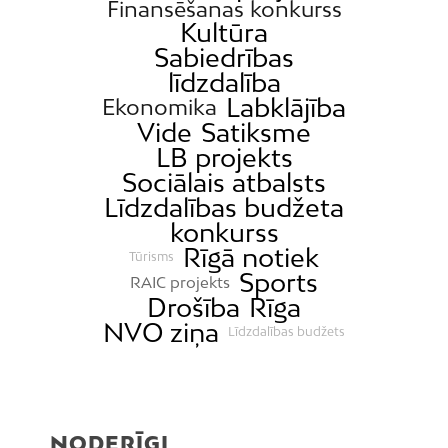
Finansēšanas konkurss
Kultūra
Sabiedrības
līdzdalība
Labklājība
Ekonomika
Vide
Satiksme
LB projekts
Sociālais atbalsts
Līdzdalības budžeta
konkurss
Rīgā notiek
Tūrisms
Sports
RAIC projekts
Drošība
Rīga
NVO ziņa
Līdzdalības budžets
NODERĪGI