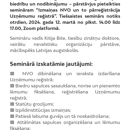
biedrību un nodibinājumu – pārstāvjus pieteikties
semināram “Izmaiņas NVO un to pārreģistrācija
Uzņēmumu reģistrā”. Tiešsaistes seminārs notiks
otrdien, 2024. gada 12. martā no plkst. 14.00 līdz
17.00, Zoom platformā.
Semināru vadīs Kitija Bite, tiesību zinātņu doktore,
vairāku nevalstisku organizāciju pārstāve,
mācībspēks Latvijas augstskolās.
Seminārā izskatāmie jautājumi:
🟪 NVO dibināšana un ieraksta izdarīšana
Uzņēmumu reģistrā;
🟪 Biedru sapulces sasaukšana, norise un pieņemto
lēmumu fiksēšana, reģistrēšana Uzņēmumu
reģistrā;
🟪 Statūtu grozījumi;
🟪 Izpildinstitūcijas izmaiņas;
🟪 Patiesā labuma guvējs un tā noskaidrošana;
🟪 Attālinātas sapulces organizēšana un lēmumu
fiksēšana;