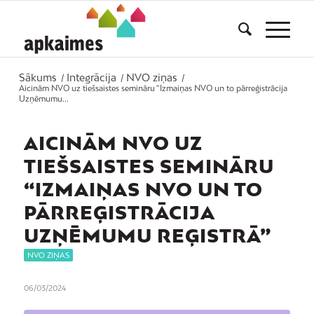
Sākums
Integrācija
NVO ziņas
/
/
/
Aicinām NVO uz tiešsaistes semināru “Izmaiņas NVO un to pārreģistrācija
Uzņēmumu...
AICINĀM NVO UZ
TIEŠSAISTES SEMINĀRU
“IZMAIŅAS NVO UN TO
PĀRREĢISTRĀCIJA
UZŅĒMUMU REĢISTRĀ”
NVO ZIŅAS
06/03/2024