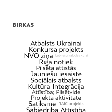
BIRKAS
Atbalsts Ukrainai
Konkursa projekts
NVO ziņa
Latviešu valodas kursi
Rīgā notiek
Pilsēta attīstās
Jauniešu iesaiste
Sociālais atbalsts
Kultūra
Integrācija
Attīstība; Pilsētvide
Projekta aktivitāte
Satiksme
RAIC projekts
Sabiedrība
Attīstība