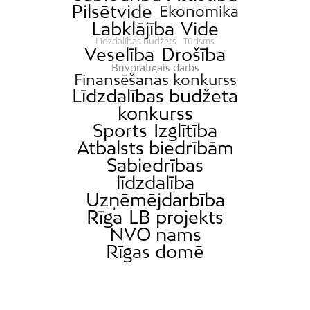
Pilsētvide
Ekonomika
Labklājība
Vide
Līdzdalības budžets
Tūrisms
Veselība
Drošība
Brīvprātīgais darbs
Finansēšanas konkurss
Līdzdalības budžeta
konkurss
Sports
Izglītība
Atbalsts biedrībām
Sabiedrības
līdzdalība
Uzņēmējdarbība
Rīga
LB projekts
NVO nams
Rīgas domē