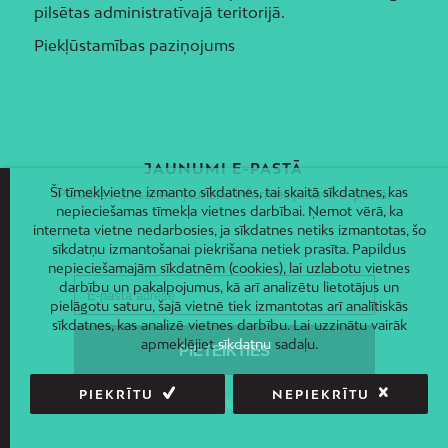
pilsētas administratīvajā teritorijā.
Piekļūstamības paziņojums
JAUNUMI E-PASTĀ
Šī tīmekļvietne izmanto sīkdatnes, tai skaitā sīkdatnes, kas
Piesakies un saņem jaunāko informāciju savā e-pastā!
nepieciešamas tīmekļa vietnes darbībai. Ņemot vērā, ka
interneta vietne nedarbosies, ja sīkdatnes netiks izmantotas, šo
sīkdatņu izmantošanai piekrišana netiek prasīta. Papildus
nepieciešamajām sīkdatnēm (cookies), lai uzlabotu vietnes
darbību un pakalpojumus, kā arī analizētu lietotājus un
pielāgotu saturu, šajā vietnē tiek izmantotas arī analītiskās
sīkdatnes, kas analizē vietnes darbību. Lai uzzinātu vairāk
apmeklējiet
sīkdatņu
sadaļu.
PIEKRĪTU
NEPIEKRĪTU