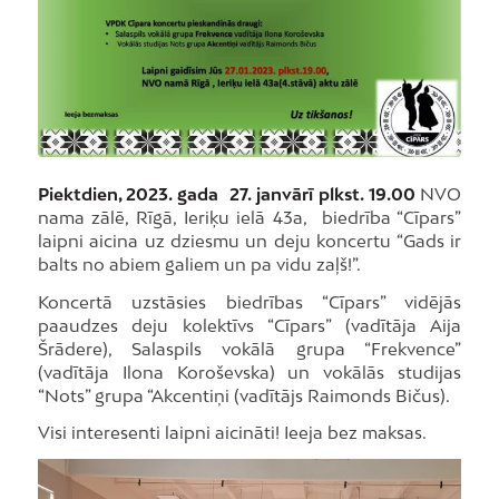
Piektdien, 2023. gada 27. janvārī plkst. 19.00
NVO
nama zālē, Rīgā, Ieriķu ielā 43a, biedrība “Cīpars”
laipni aicina uz dziesmu un deju koncertu “Gads ir
balts no abiem galiem un pa vidu zaļš!”.
Koncertā uzstāsies biedrības “Cīpars” vidējās
paaudzes deju kolektīvs “Cīpars” (vadītāja Aija
Šrādere), Salaspils vokālā grupa “Frekvence”
(vadītāja Ilona Koroševska) un vokālās studijas
“Nots” grupa “Akcentiņi (vadītājs Raimonds Bičus).
Visi interesenti laipni aicināti! Ieeja bez maksas.