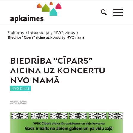
Sākums
Integrācija
NVO ziņas
/
/
/
Biedrība “Cīpars” aicina uz koncertu NVO namā
BIEDRĪBA “CĪPARS”
AICINA UZ KONCERTU
NVO NAMĀ
NVO ZIŅAS
23/01/2023