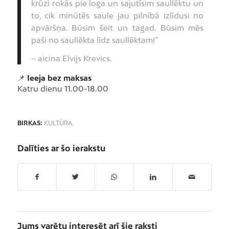
krūzi rokās pie loga un sajutīsim saullēktu un
to, cik minūtēs saule jau pilnībā izlīdusi no
apvāršņa. Būsim šeit un tagad. Būsim mēs
paši no saullēkta līdz saullēktam!”
– aicina Elvijs Krevics.
📌
Ieeja bez maksas
Katru dienu 11.00-18.00
BIRKAS:
KULTŪRA
Dalīties ar šo ierakstu
Jums varētu interesēt arī šie raksti