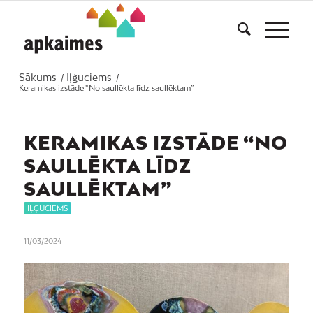
Sākums
Iļģuciems
/
/
Keramikas izstāde “No saullēkta līdz saullēktam”
KERAMIKAS IZSTĀDE “NO
SAULLĒKTA LĪDZ
SAULLĒKTAM”
IĻĢUCIEMS
11/03/2024