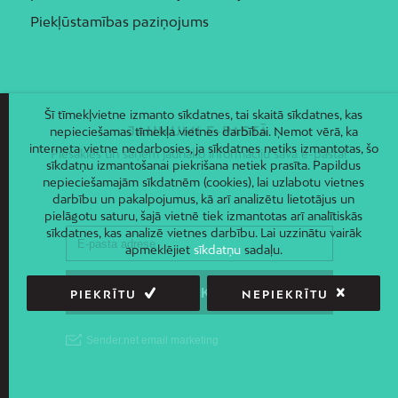
Piekļūstamības paziņojums
Šī tīmekļvietne izmanto sīkdatnes, tai skaitā sīkdatnes, kas
JAUNUMI E-PASTĀ
nepieciešamas tīmekļa vietnes darbībai. Ņemot vērā, ka
interneta vietne nedarbosies, ja sīkdatnes netiks izmantotas, šo
Piesakies un saņem jaunāko informāciju savā e-pastā!
sīkdatņu izmantošanai piekrišana netiek prasīta. Papildus
nepieciešamajām sīkdatnēm (cookies), lai uzlabotu vietnes
darbību un pakalpojumus, kā arī analizētu lietotājus un
pielāgotu saturu, šajā vietnē tiek izmantotas arī analītiskās
sīkdatnes, kas analizē vietnes darbību. Lai uzzinātu vairāk
apmeklējiet
sīkdatņu
sadaļu.
PIEKRĪTU
NEPIEKRĪTU