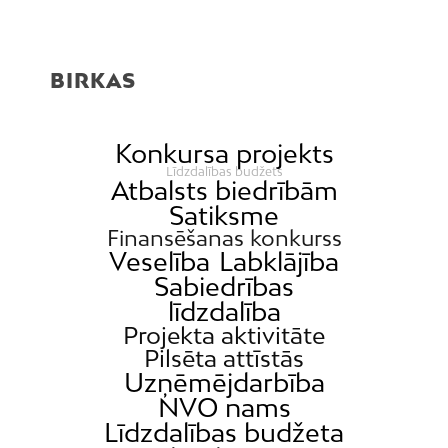
BIRKAS
Konkursa projekts
Līdzdalības budžets
Atbalsts biedrībām
Satiksme
Finansēšanas konkurss
Veselība
Labklājība
Sabiedrības
līdzdalība
Projekta aktivitāte
Pilsēta attīstās
Uzņēmējdarbība
NVO nams
Līdzdalības budžeta