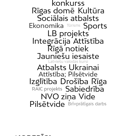
konkurss
Rīgas domē
Kultūra
Sociālais atbalsts
Sports
Ekonomika
Tūrisms
LB projekts
Integrācija
Attīstība
Rīgā notiek
Jauniešu iesaiste
Latviešu valodas kursi
Atbalsts Ukrainai
Attīstība; Pilsētvide
Izglītība
Drošība
Rīga
Sabiedrība
RAIC projekts
NVO ziņa
Vide
Pilsētvide
Brīvprātīgais darbs