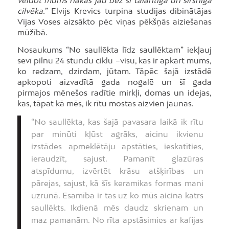
veidot mums nākas jau bez šī talantīgā un sirsnīgā
cilvēka.
” Elvijs Krevics turpina studijas dibinātājas
Vijas Voses aizsākto pēc viņas pēkšņās aiziešanas
mūžībā.
Nosaukums “No saullēkta līdz saullēktam” iekļauj
sevī pilnu 24 stundu ciklu –visu, kas ir apkārt mums,
ko redzam, dzirdam, jūtam. Tāpēc šajā izstādē
apkopoti aizvadītā gada nogalē un šī gada
pirmajos mēnešos radītie mirkļi, domas un idejas,
kas, tāpat kā mēs, ik rītu mostas aizvien jaunas.
“No saullēkta, kas šajā pavasara laikā ik rītu
par minūti kļūst agrāks, aicinu ikvienu
izstādes apmeklētāju apstāties, ieskatīties,
ieraudzīt, sajust. Pamanīt glazūras
atspīdumu, izvērtēt krāsu atšķirības un
pārejas, sajust, kā šīs keramikas formas mani
uzrunā. Esamība ir tas uz ko mūs aicina katrs
saullēkts. Ikdienā mēs daudz skrienam un
maz pamanām. No rīta apstāsimies ar kafijas