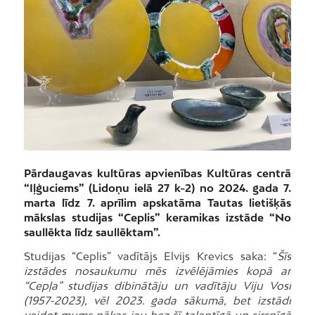
Pārdaugavas kultūras apvienības Kultūras centrā
“Iļģuciems” (Lidoņu ielā 27 k-2) no 2024. gada 7.
marta līdz 7. aprīlim apskatāma Tautas lietišķās
mākslas studijas “Ceplis” keramikas izstāde “No
saullēkta līdz saullēktam”.
Studijas “Ceplis” vadītājs Elvijs Krevics saka: “
Šīs
izstādes nosaukumu mēs izvēlējāmies kopā ar
“Cepļa” studijas dibinātāju un vadītāju Viju Vosi
(1957-2023), vēl 2023. gada sākumā, bet izstādi