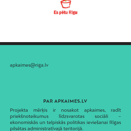
apkaimes@riga.lv
PAR APKAIMES.LV
Projekta mērķis ir nosakot apkaimes, radīt
priekšnoteikumus līdzsvarotas sociāli –
ekonomiskās un telpiskās politikas ieviešanai Rīgas
pilsētas administratīvajā teritorijā.