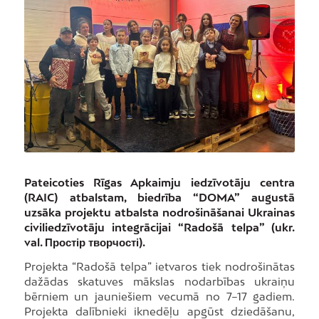
Pateicoties Rīgas Apkaimju iedzīvotāju centra
(RAIC) atbalstam, biedrība “DOMA” augustā
uzsāka projektu atbalsta nodrošināšanai Ukrainas
civiliedzīvotāju integrācijai “Radošā telpa” (ukr.
val. Простір творчості).
Projekta “Radošā telpa” ietvaros tiek nodrošinātas
dažādas skatuves mākslas nodarbības ukraiņu
bērniem un jauniešiem vecumā no 7–17 gadiem.
Projekta dalībnieki iknedēļu apgūst dziedāšanu,