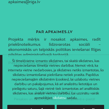
apkaimes@riga.lv
PAR APKAIMES.LV
Projekta mērķis ir nosakot apkaimes, radīt
priekšnoteikumus līdzsvarotas sociāli –
ekonomiskās un telpiskās politikas ieviešanai Rīgas
pilsētas administratīvajā teritorijā.
Šī tīmekļvietne izmanto sīkdatnes, tai skaitā sīkdatnes, kas
Piekļūstamības paziņojums
nepieciešamas tīmekļa vietnes darbībai. Ņemot vērā, ka
interneta vietne nedarbosies, ja sīkdatnes netiks izmantotas, šo
sīkdatņu izmantošanai piekrišana netiek prasīta. Papildus
nepieciešamajām sīkdatnēm (cookies), lai uzlabotu vietnes
darbību un pakalpojumus, kā arī analizētu lietotājus un
pielāgotu saturu, šajā vietnē tiek izmantotas arī analītiskās
JAUNUMI E-PASTĀ
sīkdatnes, kas analizē vietnes darbību. Lai uzzinātu vairāk
apmeklējiet
sīkdatņu
sadaļu.
Piesakies un saņem jaunāko informāciju savā e-pastā!