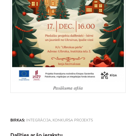
Pasākuma afiša
BIRKAS:
INTEGRĀCIJA
,
KONKURSA PROJEKTS
Dalīties ar šo ierakstu