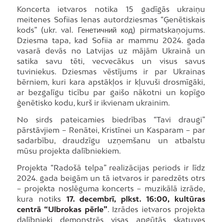
Koncerta ietvaros notika 15 gadīgās ukraiņu
meitenes Sofiias Ienas autordziesmas “Ģenētiskais
kods” (ukr. val. Генетичний код) pirmatskaņojums.
Dziesma tapa, kad Sofiia ar mammu 2024. gada
vasarā devās no Latvijas uz mājām Ukrainā un
satika savu tēti, vecvecākus un visus savus
tuviniekus. Dziesmas vēstījums ir par Ukrainas
bērniem, kuri kara apstākļos ir kļuvuši drosmīgāki,
ar bezgalīgu ticību par gaišo nākotni un kopīgo
ģenētisko kodu, kurš ir ikvienam ukrainim.
No sirds pateicamies biedrības “Tavi draugi”
pārstāvjiem – Renātei, Kristīnei un Kasparam – par
sadarbību, draudzīgu uzņemšanu un atbalstu
mūsu projekta dalībniekiem.
Projekta “Radošā telpa” realizācijas periods ir līdz
2024. gada beigām un tā ietvaros ir paredzēts otrs
– projekta noslēguma koncerts – muzikālā izrāde,
kura notiks
17. decembrī, plkst. 16:00, kultūras
centrā “Ulbrokas pērle”
. Izrādes ietvaros projekta
dalībnieki demonstrēs visas apgūtās skatuves