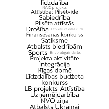
līdzdalība
RAIC projekts
Attīstība; Pilsētvide
Sabiedrība
Pilsēta attīstās
Drošība
Latviešu valodas kursi
Finansēšanas konkurss
Satiksme
Atbalsts biedrībām
Sports
Brīvprātīgais darbs
Projekta aktivitāte
Integrācija
Rīgas domē
Līdzdalības budžeta
konkurss
LB projekts
Attīstība
Uzņēmējdarbība
NVO ziņa
Atbalsts Ukrainai