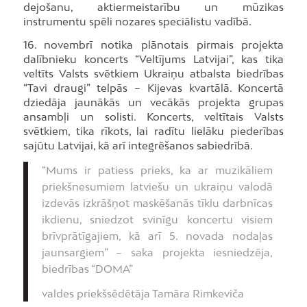
dejošanu, aktiermeistarību un mūzikas
instrumentu spēli nozares speciālistu vadībā.
16. novembrī notika plānotais pirmais projekta
dalībnieku koncerts “Veltījums Latvijai”, kas tika
veltīts Valsts svētkiem Ukraiņu atbalsta biedrības
“Tavi draugi” telpās – Kijevas kvartālā. Koncertā
dziedāja jaunākās un vecākās projekta grupas
ansambļi un solisti. Koncerts, veltītais Valsts
svētkiem, tika rīkots, lai radītu lielāku piederības
sajūtu Latvijai, kā arī integrēšanos sabiedrībā.
“Mums ir patiess prieks, ka ar muzikāliem
priekšnesumiem latviešu un ukraiņu valodā
izdevās izkrāšņot maskēšanās tīklu darbnīcas
ikdienu, sniedzot svinīgu koncertu visiem
brīvprātīgajiem, kā arī 5. novada nodaļas
jaunsargiem” – saka projekta iesniedzēja,
biedrības “DOMA”
valdes priekšsēdētāja Tamāra Rimkeviča