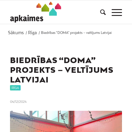
Sākums
Rīga
/
/
Biedrības “DOMA” projekts – veltījums Latvijai
BIEDRĪBAS “DOMA”
PROJEKTS – VELTĪJUMS
LATVIJAI
RĪGA
04/12/2024