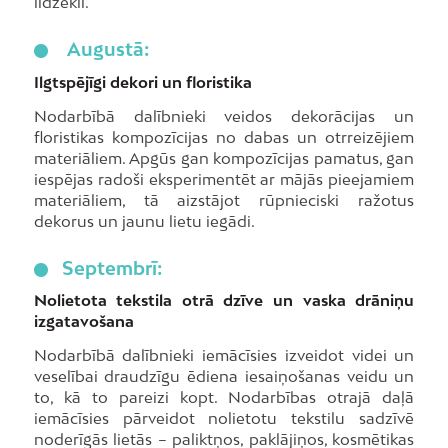
līdzekli.
Augustā:
Ilgtspējīgi dekori un floristika
Nodarbībā dalībnieki veidos dekorācijas un
floristikas kompozīcijas no dabas un otrreizējiem
materiāliem. Apgūs gan kompozīcijas pamatus, gan
iespējas radoši eksperimentēt ar mājās pieejamiem
materiāliem, tā aizstājot rūpnieciski ražotus
dekorus un jaunu lietu iegādi.
Septembrī:
Nolietota tekstila otrā dzīve un vaska drāniņu
izgatavošana
Nodarbībā dalībnieki iemācīsies izveidot videi un
veselībai draudzīgu ēdiena iesaiņošanas veidu un
to, kā to pareizi kopt. Nodarbības otrajā daļā
iemācīsies pārveidot nolietotu tekstilu sadzīvē
noderīgās lietās – paliktņos, paklājiņos, kosmētikas