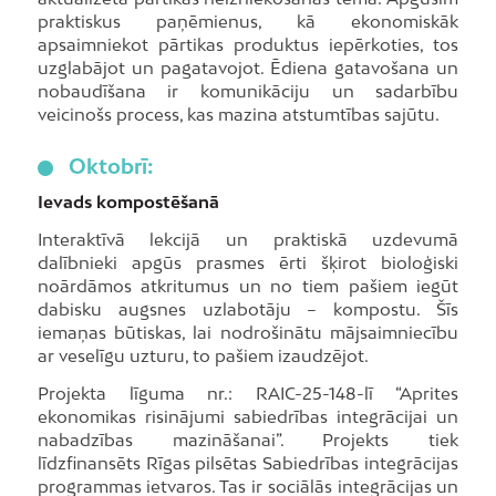
praktiskus paņēmienus, kā ekonomiskāk
apsaimniekot pārtikas produktus iepērkoties, tos
uzglabājot un pagatavojot. Ēdiena gatavošana un
nobaudīšana ir komunikāciju un sadarbību
veicinošs process, kas mazina atstumtības sajūtu.
Oktobrī:
Ievads kompostēšanā
Interaktīvā lekcijā un praktiskā uzdevumā
dalībnieki apgūs prasmes ērti šķirot bioloģiski
noārdāmos atkritumus un no tiem pašiem iegūt
dabisku augsnes uzlabotāju – kompostu. Šīs
iemaņas būtiskas, lai nodrošinātu mājsaimniecību
ar veselīgu uzturu, to pašiem izaudzējot.
Projekta līguma nr.: RAIC-25-148-lī “Aprites
ekonomikas risinājumi sabiedrības integrācijai un
nabadzības mazināšanai”. Projekts tiek
līdzfinansēts Rīgas pilsētas Sabiedrības integrācijas
programmas ietvaros. Tas ir sociālās integrācijas un