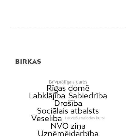
BIRKAS
Brīvprātīgais darbs
Rīgas domē
Labklājība
Sabiedrība
Drošība
Sociālais atbalsts
Veselība
Latviešu valodas kursi
NVO ziņa
Uzņēmējdarbība