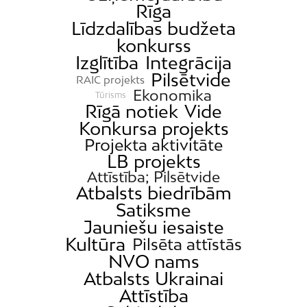
Rīga
Līdzdalības budžeta
konkurss
Izglītība
Integrācija
Pilsētvide
RAIC projekts
Ekonomika
Tūrisms
Rīgā notiek
Vide
Konkursa projekts
Projekta aktivitāte
LB projekts
Attīstība; Pilsētvide
Atbalsts biedrībām
Satiksme
Jauniešu iesaiste
Kultūra
Pilsēta attīstās
NVO nams
Atbalsts Ukrainai
Attīstība