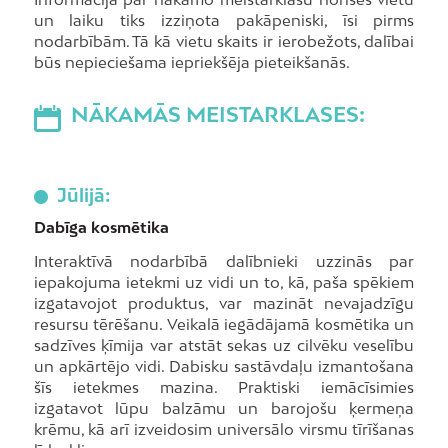
un laiku tiks izziņota pakāpeniski, īsi pirms
nodarbībām. Tā kā vietu skaits ir ierobežots, dalībai
būs nepieciešama iepriekšēja pieteikšanās.
NĀKAMĀS MEISTARKLASES:
Jūlijā:
Dabīga kosmētika
Interaktīvā nodarbībā dalībnieki uzzinās par
iepakojuma ietekmi uz vidi un to, kā, paša spēkiem
izgatavojot produktus, var mazināt nevajadzīgu
resursu tērēšanu. Veikalā iegādājamā kosmētika un
sadzīves ķīmija var atstāt sekas uz cilvēku veselību
un apkārtējo vidi. Dabisku sastāvdaļu izmantošana
šīs ietekmes mazina. Praktiski iemācīsimies
izgatavot lūpu balzāmu un barojošu ķermeņa
krēmu, kā arī izveidosim universālo virsmu tīrīšanas