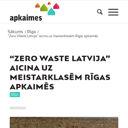
Sākums
Rīga
/
/
“Zero Waste Latvija” aicina uz meistarklasēm Rīgas apkaimēs
“ZERO WASTE LATVIJA”
AICINA UZ
MEISTARKLASĒM RĪGAS
APKAIMĒS
RĪGA
10/07/2025