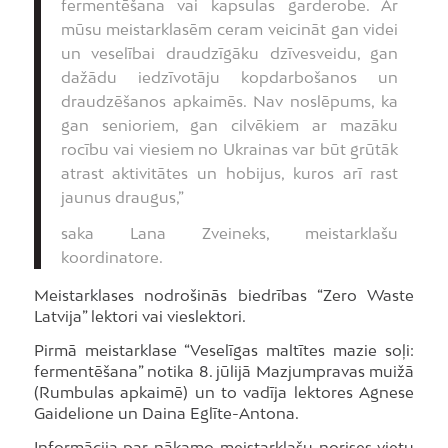
fermentēšana vai kapsulas garderobe. Ar
mūsu meistarklasēm ceram veicināt gan videi
un veselībai draudzīgāku dzīvesveidu, gan
dažādu iedzīvotāju kopdarbošanos un
draudzēšanos apkaimēs. Nav noslēpums, ka
gan senioriem, gan cilvēkiem ar mazāku
rocību vai viesiem no Ukrainas var būt grūtāk
atrast aktivitātes un hobijus, kuros arī rast
jaunus draugus,”
saka Lana Zveineks, meistarklašu
koordinatore.
Meistarklases nodrošinās biedrības “Zero Waste
Latvija” lektori vai vieslektori.
Pirmā meistarklase “Veselīgas maltītes mazie soļi:
fermentēšana” notika 8. jūlijā Mazjumpravas muižā
(Rumbulas apkaimē) un to vadīja lektores Agnese
Gaidelione un Daina Eglīte-Antona.
Informācija par nākamo meistarklašu norises vietu