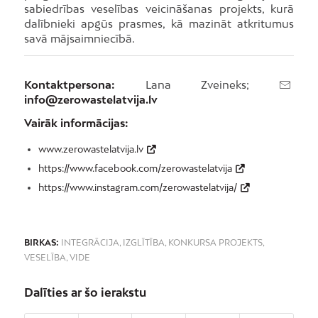
sabiedrības veselības veicināšanas projekts, kurā
dalībnieki apgūs prasmes, kā mazināt atkritumus
savā mājsaimniecībā.
Kontaktpersona:
Lana Zveineks;
info@zerowastelatvija.lv
Vairāk informācijas:
www.zerowastelatvija.lv
https://www.facebook.com/zerowastelatvija
https://www.instagram.com/zerowastelatvija/
BIRKAS:
INTEGRĀCIJA
,
IZGLĪTĪBA
,
KONKURSA PROJEKTS
,
VESELĪBA
,
VIDE
Dalīties ar šo ierakstu