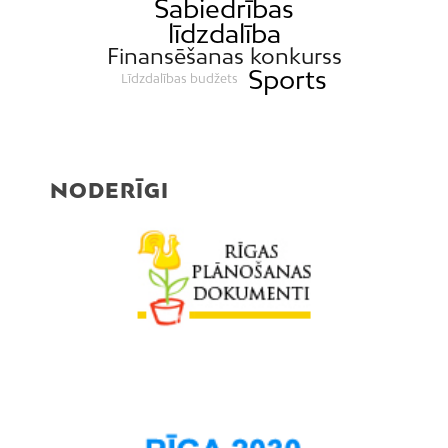
Sabiedrības
līdzdalība
Finansēšanas konkurss
Sports
Līdzdalības budžets
NODERĪGI