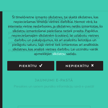
Šī tīmekļvietne izmanto sīkdatnes, tai skaitā sīkdatnes, kas
PAR APKAIMES.LV
nepieciešamas tīmekļa vietnes darbībai. Ņemot vērā, ka
interneta vietne nedarbosies, ja sīkdatnes netiks izmantotas, šo
Projekta mērķis ir nosakot apkaimes, radīt
sīkdatņu izmantošanai piekrišana netiek prasīta. Papildus
priekšnoteikumus līdzsvarotas sociāli –
nepieciešamajām sīkdatnēm (cookies), lai uzlabotu vietnes
ekonomiskās un telpiskās politikas ieviešanai Rīgas
darbību un pakalpojumus, kā arī analizētu lietotājus un
pilsētas administratīvajā teritorijā.
pielāgotu saturu, šajā vietnē tiek izmantotas arī analītiskās
sīkdatnes, kas analizē vietnes darbību. Lai uzzinātu vairāk
Piekļūstamības paziņojums
apmeklējiet
sīkdatņu
sadaļu.
PIEKRĪTU
NEPIEKRĪTU
JAUNUMI E-PASTĀ
Piesakies un saņem jaunāko informāciju savā e-pastā!