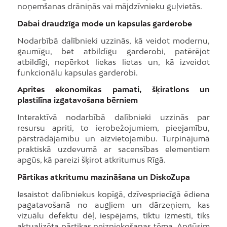
noņemšanas drāniņās vai mājdzīvnieku guļvietās.
Dabai draudzīga mode un kapsulas garderobe
Nodarbībā dalībnieki uzzinās, kā veidot modernu,
gaumīgu, bet atbildīgu garderobi, patērējot
atbildīgi, nepērkot liekas lietas un, kā izveidot
funkcionālu kapsulas garderobi.
Aprites ekonomikas pamati, šķiratlons un
plastilīna izgatavošana bērniem
Interaktīvā nodarbībā dalībnieki uzzinās par
resursu apriti, to ierobežojumiem, pieejamību,
pārstrādājamību un aizvietojamību. Turpinājumā
praktiskā uzdevumā ar sacensības elementiem
apgūs, kā pareizi šķirot atkritumus Rīgā.
Pārtikas atkritumu mazināšana un DiskoZupa
Iesaistot dalībniekus kopīgā, dzīvespriecīgā ēdiena
pagatavošanā no augļiem un dārzeņiem, kas
vizuālu defektu dēļ, iespējams, tiktu izmesti, tiks
aktualizēta pārtikas neizniekošanas tēma. Apgūsim