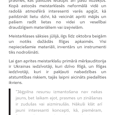
prasmes, kas palīdzēs ietaupīt arī pašu līdzekļus.
Kopā astoņās meistarklasēs neformālā vidē un
radošā atmosfērā interesenti varēs apgūt, kā
paildzināt lietu dzīvi, kā veicināt apriti mājās un
pašiem radīt lietas no videi un veselībai
draudzīgiem materiāliem vai izejvielām.
Meistarklases sāksies jūlijā, ilgs līdz oktobra beigām
un notiks dažādās Rīgas apkaimēs. Visi
nepieciešamie materiāli, inventārs un instrumenti
tiks nodrošināti.
Lai gan aprites meistarklašu primārā mērķauditorija
ir Ukrainas iedzīvotāji, kuri dzīvo Rīgā, un Rīgas
iedzīvotāji, kuri ir pakļauti nabadzības un
atstumtības riskiem, tajās laipni aicināts piedalīties
ikviens.
“Jēgpilna resursu izmantošana nav nekas
jauns, bet laikam ejot, prasmes un zināšanas
ir zudušas vai aizmirsušās. Nākuši klāt arī
jauni interesanti koncepti, kā, piemēram,