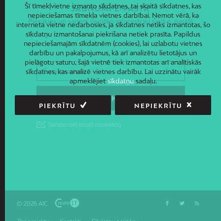
Šī tīmekļvietne izmanto sīkdatnes, tai skaitā sīkdatnes, kas
JAUNUMI E-PASTĀ
nepieciešamas tīmekļa vietnes darbībai. Ņemot vērā, ka
Piesakies un saņem jaunāko informāciju savā e-pastā!
interneta vietne nedarbosies, ja sīkdatnes netiks izmantotas, šo
sīkdatņu izmantošanai piekrišana netiek prasīta. Papildus
nepieciešamajām sīkdatnēm (cookies), lai uzlabotu vietnes
darbību un pakalpojumus, kā arī analizētu lietotājus un
pielāgotu saturu, šajā vietnē tiek izmantotas arī analītiskās
sīkdatnes, kas analizē vietnes darbību. Lai uzzinātu vairāk
apmeklējiet
sīkdatņu
sadaļu.
PIEKRĪTU
NEPIEKRĪTU
© 2026 AIC