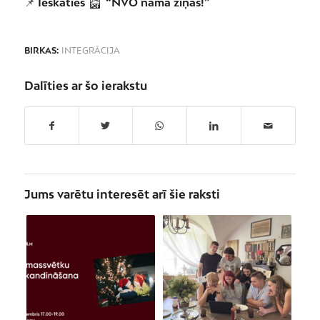
📌
Ieskaties
“NVO nama ziņās!”
BIRKAS:
INTEGRĀCIJA
Dalīties ar šo ierakstu
Jums varētu interesēt arī šie raksti