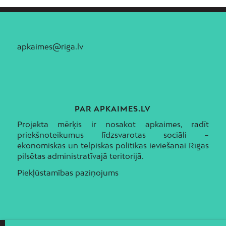
apkaimes@riga.lv
PAR APKAIMES.LV
Projekta mērķis ir nosakot apkaimes, radīt
priekšnoteikumus līdzsvarotas sociāli –
ekonomiskās un telpiskās politikas ieviešanai Rīgas
pilsētas administratīvajā teritorijā.
Piekļūstamības paziņojums