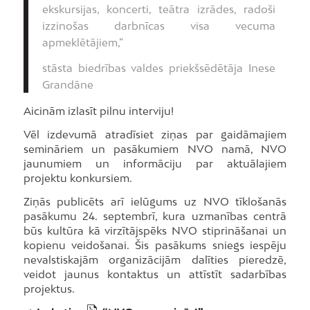
ekskursijas, koncerti, teātra izrādes, radoši
izzinošas darbnīcas visa vecuma
apmeklētājiem,”
stāsta biedrības valdes priekšsēdētāja Inese
Grandāne
Aicinām izlasīt pilnu interviju!
Vēl izdevumā atradīsiet ziņas par gaidāmajiem
semināriem un pasākumiem NVO namā, NVO
jaunumiem un informāciju par aktuālajiem
projektu konkursiem.
Ziņās publicēts arī ielūgums uz NVO tīklošanās
pasākumu 24. septembrī, kura uzmanības centrā
būs kultūra kā virzītājspēks NVO stiprināšanai un
kopienu veidošanai. Šis pasākums sniegs iespēju
nevalstiskajām organizācijām dalīties pieredzē,
veidot jaunus kontaktus un attīstīt sadarbības
projektus.