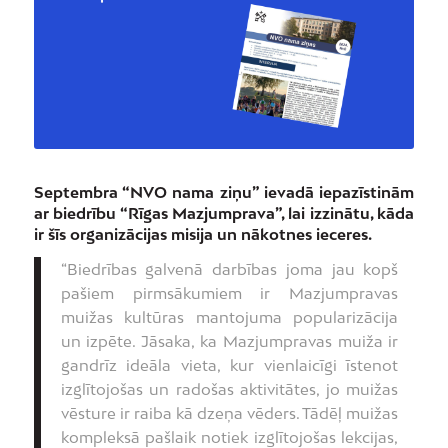
Septembra “NVO nama ziņu” ievadā iepazīstinām
ar biedrību “Rīgas Mazjumprava”, lai izzinātu, kāda
ir šīs organizācijas misija un nākotnes ieceres.
“Biedrības galvenā darbības joma jau kopš
pašiem pirmsākumiem ir Mazjumpravas
muižas kultūras mantojuma popularizācija
un izpēte. Jāsaka, ka Mazjumpravas muiža ir
gandrīz ideāla vieta, kur vienlaicīgi īstenot
izglītojošas un radošas aktivitātes, jo muižas
vēsture ir raiba kā dzeņa vēders. Tādēļ muižas
kompleksā pašlaik notiek izglītojošas lekcijas,