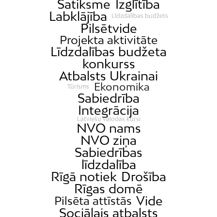
Satiksme
Izglītība
Labklājība
Līdzdalības budžets
Pilsētvide
Projekta aktivitāte
Līdzdalības budžeta
konkurss
Atbalsts Ukrainai
Ekonomika
Tūrisms
Sabiedrība
Integrācija
Latviešu valodas kursi
NVO nams
NVO ziņa
Sabiedrības
līdzdalība
Rīgā notiek
Drošība
Rīgas domē
Vide
Pilsēta attīstās
Sociālais atbalsts