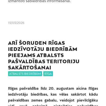
izmantoti sabiedrības informēšanai.
13/03/2026
ARĪ ŠORUDEN RĪGAS
IEDZĪVOTĀJU BIEDRĪBĀM
PIEEJAMS ATBALSTS
PAŠVALDĪBAS TERITORIJU
SAKĀRTOŠANAI
ATBALSTS BIEDRĪBĀM
,
RĪGA
Rīgas pašvaldība līdz 20. augustam aicina Rīgas
iedzīvotāju biedrības, kas vēlas sakārtot kādu
pašvaldības zemes gabalu, veidojot pievilcīgāku