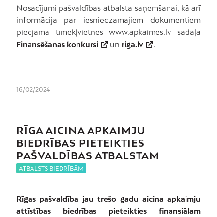
Nosacījumi pašvaldības atbalsta saņemšanai, kā arī
informācija par iesniedzamajiem dokumentiem
pieejama tīmekļvietnēs www.apkaimes.lv sadaļā
Finansēšanas konkursi
un
riga.lv
.
16/02/2024
RĪGA AICINA APKAIMJU
BIEDRĪBAS PIETEIKTIES
PAŠVALDĪBAS ATBALSTAM
ATBALSTS BIEDRĪBĀM
Rīgas pašvaldība jau trešo gadu aicina apkaimju
attīstības biedrības pieteikties finansiālam