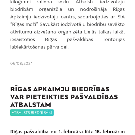
kilogrami zāliena sēklu. Atbalstu iedzīvotāju
biedrībām organizēja un nodrošināja Rīgas
Apkaimju iedzīvotāju centrs, sadarbojoties ar SIA
“Rīgas meži”. Savukārt iedzīvotāju biedrību savākto
atkritumu aizvešana organizēta Lielās talkas laikā,
iesaistoties Rīgas pašvaldības Teritorijas
labiekārtošanas pārvaldei.
06/08/2024
RĪGAS APKAIMJU BIEDRĪBAS
VAR PIETEIKTIES PAŠVALDĪBAS
ATBALSTAM
ATBALSTS BIEDRĪBĀM
Rīgas pašvaldība no 1. februāra līdz 18. februārim