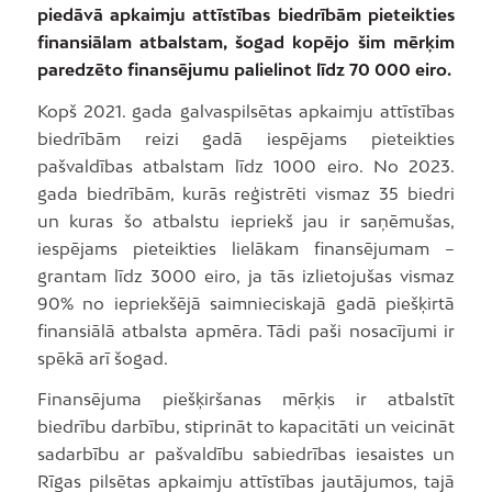
piedāvā apkaimju attīstības biedrībām pieteikties
finansiālam atbalstam, šogad kopējo šim mērķim
paredzēto finansējumu palielinot līdz 70 000 eiro.
Kopš 2021. gada galvaspilsētas apkaimju attīstības
biedrībām reizi gadā iespējams pieteikties
pašvaldības atbalstam līdz 1000 eiro. No 2023.
gada biedrībām, kurās reģistrēti vismaz 35 biedri
un kuras šo atbalstu iepriekš jau ir saņēmušas,
iespējams pieteikties lielākam finansējumam –
grantam līdz 3000 eiro, ja tās izlietojušas vismaz
90% no iepriekšējā saimnieciskajā gadā piešķirtā
finansiālā atbalsta apmēra. Tādi paši nosacījumi ir
spēkā arī šogad.
Finansējuma piešķiršanas mērķis ir atbalstīt
biedrību darbību, stiprināt to kapacitāti un veicināt
sadarbību ar pašvaldību sabiedrības iesaistes un
Rīgas pilsētas apkaimju attīstības jautājumos, tajā