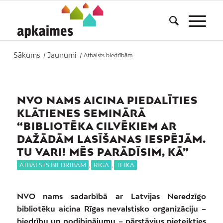
Sākums
Jaunumi
/
/
Atbalsts biedrībām
NVO NAMS AICINA PIEDALĪTIES
KLĀTIENES SEMINĀRĀ
“BIBLIOTĒKA CILVĒKIEM AR
DAŽĀDĀM LASĪŠANAS IESPĒJĀM.
TU VARI! MĒS PARĀDĪSIM, KĀ”
ATBALSTS BIEDRĪBĀM
,
RĪGA
,
TEIKA
NVO nams sadarbībā ar Latvijas Neredzīgo
bibliotēku aicina Rīgas nevalstisko organizāciju –
biedrību un nodibinājumu – pārstāvjus pieteikties