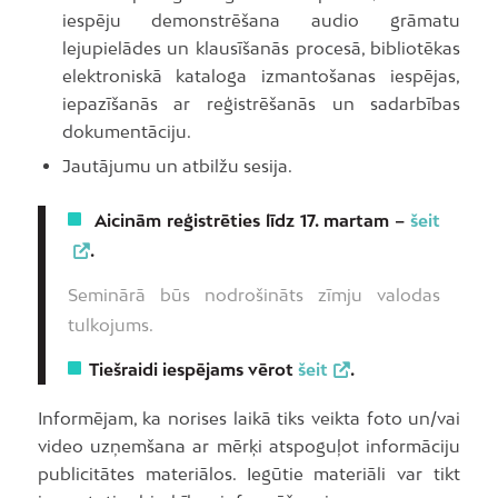
iespēju demonstrēšana audio grāmatu
lejupielādes un klausīšanās procesā, bibliotēkas
elektroniskā kataloga izmantošanas iespējas,
iepazīšanās ar reģistrēšanās un sadarbības
dokumentāciju.
Jautājumu un atbilžu sesija.
Aicinām reģistrēties līdz 17. martam –
šeit
.
Seminārā būs nodrošināts zīmju valodas
tulkojums.
Tiešraidi iespējams vērot
šeit
.
Informējam, ka norises laikā tiks veikta foto un/vai
video uzņemšana ar mērķi atspoguļot informāciju
publicitātes materiālos. Iegūtie materiāli var tikt