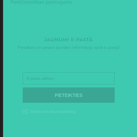
Piekļūstamības paziņojums
JAUNUMI E-PASTĀ
Piesakies un saņem jaunāko informāciju savā e-pastā!