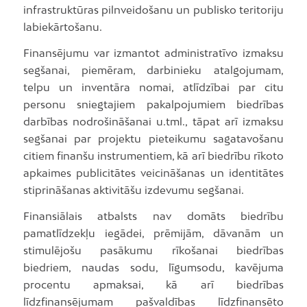
infrastruktūras pilnveidošanu un publisko teritoriju
labiekārtošanu.
Finansējumu var izmantot administratīvo izmaksu
segšanai, piemēram, darbinieku atalgojumam,
telpu un inventāra nomai, atlīdzībai par citu
personu sniegtajiem pakalpojumiem biedrības
darbības nodrošināšanai u.tml., tāpat arī izmaksu
segšanai par projektu pieteikumu sagatavošanu
citiem finanšu instrumentiem, kā arī biedrību rīkoto
apkaimes publicitātes veicināšanas un identitātes
stiprināšanas aktivitāšu izdevumu segšanai.
Finansiālais atbalsts nav domāts biedrību
pamatlīdzekļu iegādei, prēmijām, dāvanām un
stimulējošu pasākumu rīkošanai biedrības
biedriem, naudas sodu, līgumsodu, kavējuma
procentu apmaksai, kā arī biedrības
līdzfinansējumam pašvaldības līdzfinansēto