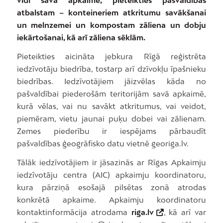
vidi savā apkaimē, pieteikties pašvaldības
atbalstam – konteineriem atkritumu savākšanai
un melnzemei un kompostam zāliena un dobju
iekārtošanai, kā arī zāliena sēklām.
Pieteikties aicināta jebkura Rīgā reģistrēta
iedzīvotāju biedrība, tostarp arī dzīvokļu īpašnieku
biedrības. Iedzīvotājiem jāizvēlas kāda no
pašvaldībai piederošām teritorijām savā apkaimē,
kurā vēlas, vai nu savākt atkritumus, vai veidot,
piemēram, vietu jaunai puķu dobei vai zālienam.
Zemes piederību ir iespējams pārbaudīt
pašvaldības ģeogrāfisko datu vietnē georiga.lv.
Tālāk iedzīvotājiem ir jāsazinās ar Rīgas Apkaimju
iedzīvotāju centra (AIC) apkaimju koordinatoru,
kura pārziņā esošajā pilsētas zonā atrodas
konkrētā apkaime. Apkaimju koordinatoru
kontaktinformācija atrodama
riga.lv
, kā arī var