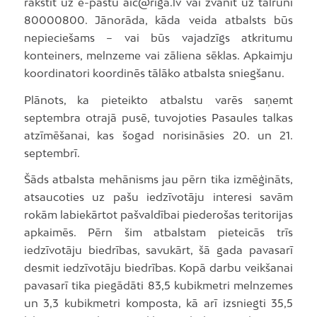
rakstīt uz e-pastu aic@riga.lv vai zvanīt uz tālruni
80000800. Jānorāda, kāda veida atbalsts būs
nepieciešams – vai būs vajadzīgs atkritumu
konteiners, melnzeme vai zāliena sēklas. Apkaimju
koordinatori koordinēs tālāko atbalsta sniegšanu.
Plānots, ka pieteikto atbalstu varēs saņemt
septembra otrajā pusē, tuvojoties Pasaules talkas
atzīmēšanai, kas šogad norisināsies 20. un 21.
septembrī.
Šāds atbalsta mehānisms jau pērn tika izmēģināts,
atsaucoties uz pašu iedzīvotāju interesi savām
rokām labiekārtot pašvaldībai piederošas teritorijas
apkaimēs. Pērn šim atbalstam pieteicās trīs
iedzīvotāju biedrības, savukārt, šā gada pavasarī
desmit iedzīvotāju biedrības. Kopā darbu veikšanai
pavasarī tika piegādāti 83,5 kubikmetri melnzemes
un 3,3 kubikmetri komposta, kā arī izsniegti 35,5