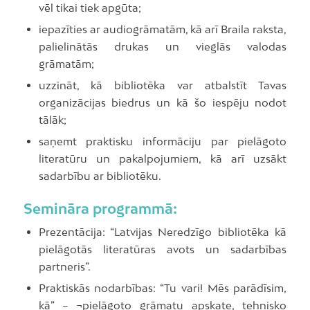
vēl tikai tiek apgūta;
iepazīties ar audiogrāmatām, kā arī Braila raksta,
palielinātās drukas un vieglās valodas
grāmatām;
uzzināt, kā bibliotēka var atbalstīt Tavas
organizācijas biedrus un kā šo iespēju nodot
tālāk;
saņemt praktisku informāciju par pielāgoto
literatūru un pakalpojumiem, kā arī uzsākt
sadarbību ar bibliotēku.
Semināra programmā:
Prezentācija: “Latvijas Neredzīgo bibliotēka kā
pielāgotās literatūras avots un sadarbības
partneris”.
Praktiskās nodarbības: “Tu vari! Mēs parādīsim,
kā” – ¬pielāgoto grāmatu apskate, tehnisko