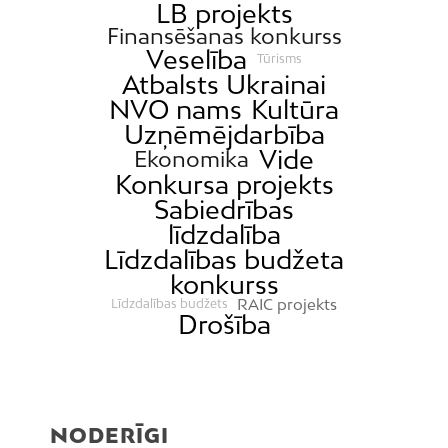
LB projekts
Finansēšanas konkurss
Veselība
Tūrisms
Atbalsts Ukrainai
NVO nams
Kultūra
Uzņēmējdarbība
Vide
Ekonomika
Konkursa projekts
Sabiedrības
līdzdalība
Līdzdalības budžeta
konkurss
RAIC projekts
Līdzdalības budžets
Drošība
NODERĪGI