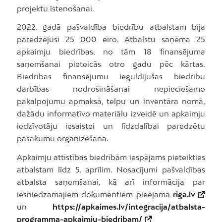
projektu īstenošanai.
2022. gadā pašvaldība biedrību atbalstam bija
paredzējusi 25 000 eiro. Atbalstu saņēma 25
apkaimju biedrības, no tām 18 finansējuma
saņemšanai pieteicās otro gadu pēc kārtas.
Biedrības finansējumu ieguldījušas biedrību
darbības nodrošināšanai nepieciešamo
pakalpojumu apmaksā, telpu un inventāra nomā,
dažādu informatīvo materiālu izveidē un apkaimju
iedzīvotāju iesaistei un līdzdalībai paredzētu
pasākumu organizēšanā.
Apkaimju attīstības biedrībām iespējams pieteikties
atbalstam līdz 5. aprīlim. Nosacījumi pašvaldības
atbalsta saņemšanai, kā arī informācija par
iesniedzamajiem dokumentiem pieejama
riga.lv
un
https://apkaimes.lv/integracija/atbalsta-
programma-apkaimju-biedribam/