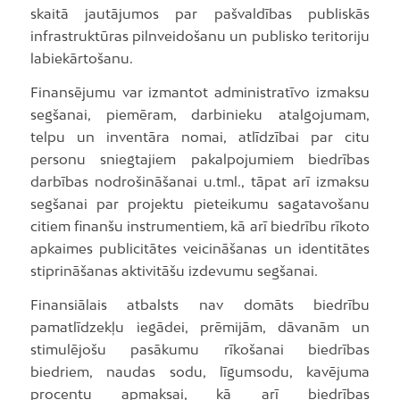
skaitā jautājumos par pašvaldības publiskās
infrastruktūras pilnveidošanu un publisko teritoriju
labiekārtošanu.
Finansējumu var izmantot administratīvo izmaksu
segšanai, piemēram, darbinieku atalgojumam,
telpu un inventāra nomai, atlīdzībai par citu
personu sniegtajiem pakalpojumiem biedrības
darbības nodrošināšanai u.tml., tāpat arī izmaksu
segšanai par projektu pieteikumu sagatavošanu
citiem finanšu instrumentiem, kā arī biedrību rīkoto
apkaimes publicitātes veicināšanas un identitātes
stiprināšanas aktivitāšu izdevumu segšanai.
Finansiālais atbalsts nav domāts biedrību
pamatlīdzekļu iegādei, prēmijām, dāvanām un
stimulējošu pasākumu rīkošanai biedrības
biedriem, naudas sodu, līgumsodu, kavējuma
procentu apmaksai, kā arī biedrības