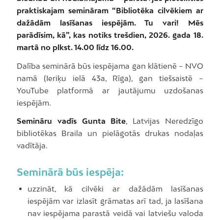
praktiskajam semināram “Bibliotēka cilvēkiem ar
dažādām lasīšanas iespējām. Tu vari! Mēs
parādīsim, kā”, kas notiks trešdien, 2026. gada 18.
martā no plkst. 14.00 līdz 16.00.
Dalība seminārā būs iespējama gan klātienē – NVO
namā (Ieriķu ielā 43a, Rīga), gan tiešsaistē –
YouTube platformā ar jautājumu uzdošanas
iespējām.
Semināru vadīs Gunta Bite
, Latvijas Neredzīgo
bibliotēkas Braila un pielāgotās drukas nodaļas
vadītāja.
Seminārā būs iespēja:
uzzināt, kā cilvēki ar dažādām lasīšanas
iespējām var izlasīt grāmatas arī tad, ja lasīšana
nav iespējama parastā veidā vai latviešu valoda