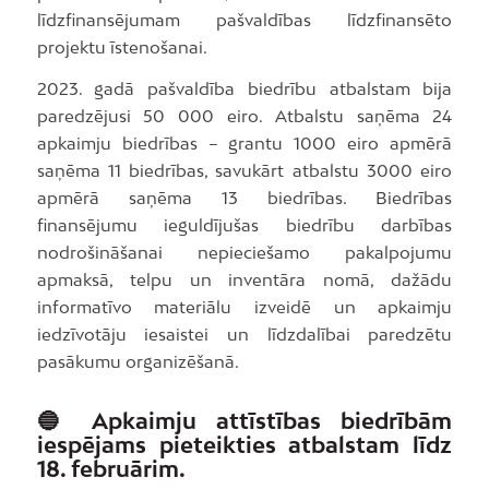
līdzfinansējumam pašvaldības līdzfinansēto
projektu īstenošanai.
2023. gadā pašvaldība biedrību atbalstam bija
paredzējusi 50 000 eiro. Atbalstu saņēma 24
apkaimju biedrības – grantu 1000 eiro apmērā
saņēma 11 biedrības, savukārt atbalstu 3000 eiro
apmērā saņēma 13 biedrības. Biedrības
finansējumu ieguldījušas biedrību darbības
nodrošināšanai nepieciešamo pakalpojumu
apmaksā, telpu un inventāra nomā, dažādu
informatīvo materiālu izveidē un apkaimju
iedzīvotāju iesaistei un līdzdalībai paredzētu
pasākumu organizēšanā.
🔵 Apkaimju attīstības biedrībām
iespējams pieteikties atbalstam līdz
18. februārim.