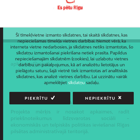
Šī tīmekļvietne izmanto sīkdatnes, tai skaitā sīkdatnes, kas
nepieciešamas tīmekļa vietnes darbībai. Ņemot vērā, ka
interneta vietne nedarbosies, ja sīkdatnes netiks izmantotas, šo
sīkdatņu izmantošanai piekrišana netiek prasīta. Papildus
nepieciešamajām sīkdatnēm (cookies), lai uzlabotu vietnes
apkaimes@riga.lv
darbību un pakalpojumus, kā arī analizētu lietotājus un
pielāgotu saturu, šajā vietnē tiek izmantotas arī analītiskās
sīkdatnes, kas analizē vietnes darbību. Lai uzzinātu vairāk
apmeklējiet
sīkdatņu
sadaļu.
PIEKRĪTU
NEPIEKRĪTU
PAR APKAIMES.LV
Projekta mērķis ir nosakot apkaimes, radīt
priekšnoteikumus līdzsvarotas sociāli –
ekonomiskās un telpiskās politikas ieviešanai Rīgas
pilsētas administratīvajā teritorijā.