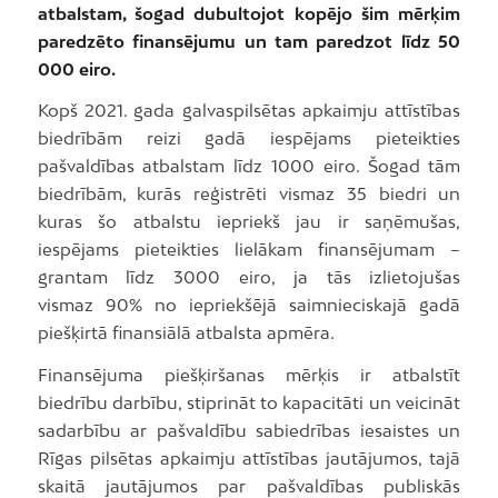
atbalstam, šogad dubultojot kopējo šim mērķim
paredzēto finansējumu un tam paredzot līdz 50
000 eiro.
Kopš 2021. gada galvaspilsētas apkaimju attīstības
biedrībām reizi gadā iespējams pieteikties
pašvaldības atbalstam līdz 1000 eiro. Šogad tām
biedrībām, kurās reģistrēti vismaz 35 biedri un
kuras šo atbalstu iepriekš jau ir saņēmušas,
iespējams pieteikties lielākam finansējumam –
grantam līdz 3000 eiro, ja tās izlietojušas
vismaz 90% no iepriekšējā saimnieciskajā gadā
piešķirtā finansiālā atbalsta apmēra.
Finansējuma piešķiršanas mērķis ir atbalstīt
biedrību darbību, stiprināt to kapacitāti un veicināt
sadarbību ar pašvaldību sabiedrības iesaistes un
Rīgas pilsētas apkaimju attīstības jautājumos, tajā
skaitā jautājumos par pašvaldības publiskās