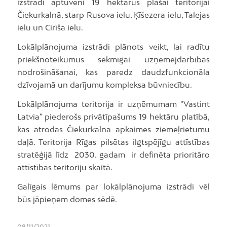
izstrādi aptuveni 19 hektārus plašai teritorijai
Čiekurkalnā, starp Rusova ielu, Ķīšezera ielu, Talejas
ielu un Cirīša ielu.
Lokālplānojuma izstrādi plānots veikt, lai radītu
priekšnoteikumus sekmīgai uzņēmējdarbības
nodrošināšanai, kas paredz daudzfunkcionāla
dzīvojamā un darījumu kompleksa būvniecību.
Lokālplānojuma teritorija ir uzņēmumam “Vastint
Latvia” piederošs privātīpašums 19 hektāru platībā,
kas atrodas Čiekurkalna apkaimes ziemeļrietumu
daļā. Teritorija Rīgas pilsētas ilgtspējīgu attīstības
stratēģijā līdz 2030. gadam ir definēta prioritāro
attīstības teritoriju skaitā.
Galīgais lēmums par lokālplānojuma izstrādi vēl
būs jāpieņem domes sēdē.
08/11/2021