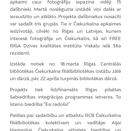
apkaimi caur fotogrāfiju iepazina vidēji 15
dalībnieki. Martā noslēguma izstādē viņi dalās ar
ieraudzīto un atklāto. Projekta dalībniekus nosacīti
var sadalīt trīs grupās. Tie ir Čiekurkalna apkaimes
iedzīvotāji, cilvēki no Rīgas un Latvijas, kuriem
interesē fotogrāfija un Čiekurkalns, kā arī FREE
RIGA Dzīves kvalitātes institūta Viskaļu ielā 36a
rezidenti.
Izstāde notiek no 18.marta Rīgas Centrālās
bibliotēkas Čiekurkalna filiālbibliotēkas izstāžu zālē
un dārzā, pēc 22.aprīļa turpinās bibliotēkas dārzā.
Projekts tiek līdzfinansēts Rīgas pilsētas
Sabiedrības integrācijas programmas ietvaros. To
īsteno biedrība “Esi radošs!”
Paldies par sadarbību un atbalstu RCB Čiekurkalna
filiālbiliotēkas kolektīvam un vadītājai Aijai
Namavīrai, Čiekurkalna atbalsta biedrībai un