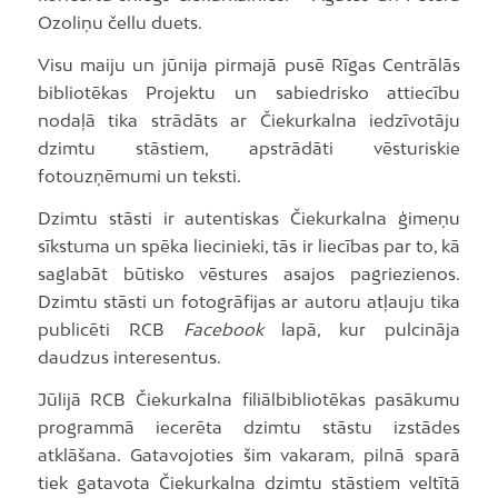
Ozoliņu čellu duets.
Visu maiju un jūnija pirmajā pusē Rīgas Centrālās
bibliotēkas Projektu un sabiedrisko attiecību
nodaļā tika strādāts ar Čiekurkalna iedzīvotāju
dzimtu stāstiem, apstrādāti vēsturiskie
fotouzņēmumi un teksti.
Dzimtu stāsti ir autentiskas Čiekurkalna ģimeņu
sīkstuma un spēka liecinieki, tās ir liecības par to, kā
saglabāt būtisko vēstures asajos pagriezienos.
Dzimtu stāsti un fotogrāfijas ar autoru atļauju tika
publicēti RCB
Facebook
lapā, kur pulcināja
daudzus interesentus.
Jūlijā RCB Čiekurkalna filiālbibliotēkas pasākumu
programmā iecerēta dzimtu stāstu izstādes
atklāšana. Gatavojoties šim vakaram, pilnā sparā
tiek gatavota Čiekurkalna dzimtu stāstiem veltītā