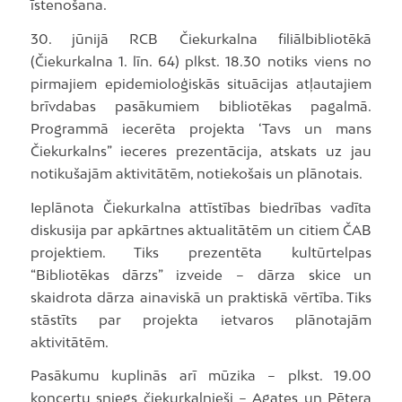
īstenošana.
30. jūnijā RCB Čiekurkalna filiālbibliotēkā
(Čiekurkalna 1. līn. 64) plkst. 18.30 notiks viens no
pirmajiem epidemioloģiskās situācijas atļautajiem
brīvdabas pasākumiem bibliotēkas pagalmā.
Programmā iecerēta projekta ‘Tavs un mans
Čiekurkalns” ieceres prezentācija, atskats uz jau
notikušajām aktivitātēm, notiekošais un plānotais.
Ieplānota Čiekurkalna attīstības biedrības vadīta
diskusija par apkārtnes aktualitātēm un citiem ČAB
projektiem. Tiks prezentēta kultūrtelpas
“Bibliotēkas dārzs” izveide – dārza skice un
skaidrota dārza ainaviskā un praktiskā vērtība. Tiks
stāstīts par projekta ietvaros plānotajām
aktivitātēm.
Pasākumu kuplinās arī mūzika – plkst. 19.00
koncertu sniegs čiekurkalnieši – Agates un Pētera