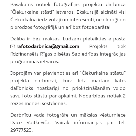
Pasākums notiek fotogrāfijas projektu darbnīca
“Čiekurkalna stāsti” ietvaros. Ekskursijā aicināti visi
Čiekurkalna iedzīvotāji un interesenti, neatkarīgi no
pieredzes fotogrāfijā un arī bez fotoaparāta!
Dalība ir bez maksas. Lūdzam pieteikties e-pastā
rafotodarbnica@gmail.com
Projekts tiek
līdzfinansēts Rīgas pilsētas Sabiedrības integrācijas
programmas ietvaros.
Joprojām var pievienoties arī “Čiekurkalna stāstu”
projekta darbnīcai, kurā līdz martam katrs
dalībnieks neatkarīgi no priekšzināšanām veido
savu foto stāstu par apkaimi. Nodarbības notiek 2
reizes mēnesī sestdienās.
Darbnīcu vada fotogrāfe un mākslas vēsturniece
Dace Voitkeviča. Vairāk informācijas par tel.
29777323.