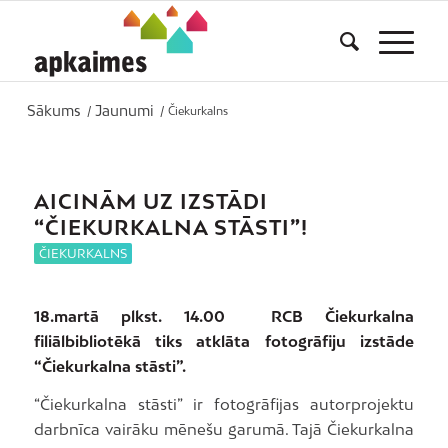
Sākums
Jaunumi
/
/
Čiekurkalns
AICINĀM UZ IZSTĀDI
“ČIEKURKALNA STĀSTI”!
ČIEKURKALNS
18.martā plkst. 14.00 RCB Čiekurkalna
filiālbibliotēkā tiks atklāta fotogrāfiju izstāde
“Čiekurkalna stāsti”.
“Čiekurkalna stāsti” ir fotogrāfijas autorprojektu
darbnīca vairāku mēnešu garumā. Tajā Čiekurkalna