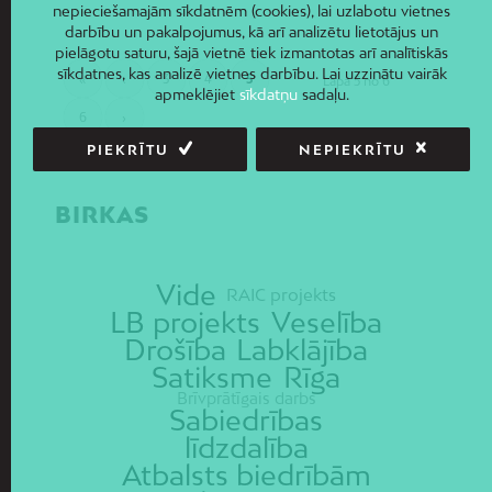
nepieciešamajām sīkdatnēm (cookies), lai uzlabotu vietnes
darbību un pakalpojumus, kā arī analizētu lietotājus un
pielāgotu saturu, šajā vietnē tiek izmantotas arī analītiskās
sīkdatnes, kas analizē vietnes darbību. Lai uzzinātu vairāk
«
‹
3
4
5
Lapa 5 no 6
apmeklējiet
sīkdatņu
sadaļu.
6
›
PIEKRĪTU
NEPIEKRĪTU
BIRKAS
Vide
RAIC projekts
LB projekts
Veselība
Drošība
Labklājība
Satiksme
Rīga
Brīvprātīgais darbs
Sabiedrības
līdzdalība
Atbalsts biedrībām