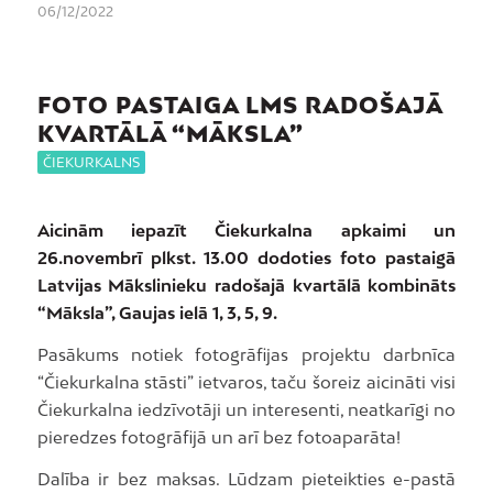
06/12/2022
FOTO PASTAIGA LMS RADOŠAJĀ
KVARTĀLĀ “MĀKSLA”
ČIEKURKALNS
Aicinām iepazīt Čiekurkalna apkaimi un
26.novembrī plkst. 13.00
dodoties foto pastaigā
Latvijas Mākslinieku radošajā kvartālā kombināts
“Māksla”, Gaujas ielā 1, 3, 5, 9.
Pasākums notiek fotogrāfijas projektu darbnīca
“Čiekurkalna stāsti” ietvaros, taču šoreiz aicināti visi
Čiekurkalna iedzīvotāji un interesenti, neatkarīgi no
pieredzes fotogrāfijā un arī bez fotoaparāta!
Dalība ir bez maksas. Lūdzam pieteikties e-pastā