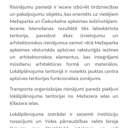
Risinājumu pamatā ir iecere izbūvēt tirdzniecības
un pakalpojumu objektu, kas orientēts uz vietējiem
Mežaparka un Čiekurkalna apkaimes iedzīvotājiem.
Ieceres īstenošanas rezultātā tiks labiekārtota
teritorija, paredzot ēkas izvietojumu un
arhitektoniskos risinājumus ņemot vērā Mežaparka
apkaimes vēsturiskās apbūves raksturīgās iezīmes
un arhitektoniskos elementus, kas integrējami
mūsdienu arhitektūras formā un materiālos.
Lokālplānojuma teritorijā ir noteikts jauktas centra
apbūves teritorijas funkcionālais zonējums.
Transporta organizācijas risinājumi paredz piekļuvi
lokālplānojuma teritorijai no Mežezera ielas un
Ķīšezera ielas.
Lokālplānojuma izstrādei ir saņemti institūciju
nosacījumi un Vides pārraudzības valsts biroja