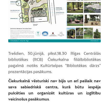
Trešdien, 30.jūnijā, plkst.18.30 Rīgas Centrālās
bibliotēkas (RCB) Čiekurkalna filiālbibliotēkas
pagalmā notiks Kultūrtelpas “Bibliotēkas dārzs”
prezentācijas pasākums.
Čiekurkalnā vēsturiski nav bijis un arī pašlaik nav
sava sabiedriskā centra, kurā būtu iespēja
pulcēties un organizēt kultūras un izglītību
veicinošus pasākumus
.