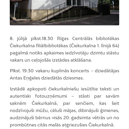
8. jūlijā plkst.18.30 Rīgas Centrālās bibliotēkas
Čiekurkalna filiālbibliotēkas (Čiekurkalna 1. līnijā 64)
pagalmā notiks apkaimes iedzīvotāju dzimtu stāstu
vakars un ceļojošās izstādes atklāšana.
Plkst. 19.30 vakaru kuplinās koncerts – dziedātājas
Antas Eņģeles dziedātās dziesmas.
Izstādē apkopoti čiekurkalniešu iesūtītie teksti un
autentiski fotouzņēmumi – stāsti par savām
saknēm Čiekurkalnā, par senčiem, kas šeit
nodzīvojuši mūžu, cēluši mājas, dibinājuši ģimenes,
audzinājuši bērnus visās 20. gadsimta vētrās un no
prombūtnes citās malās atgriezušies Čiekurkalnā.