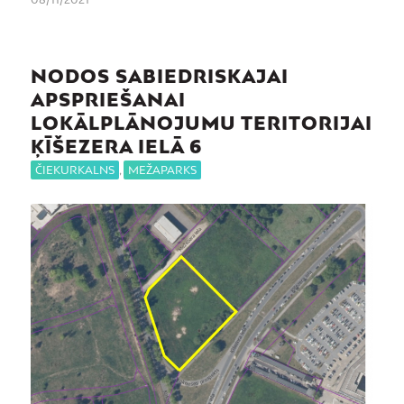
NODOS SABIEDRISKAJAI
APSPRIEŠANAI
LOKĀLPLĀNOJUMU TERITORIJAI
ĶĪŠEZERA IELĀ 6
ČIEKURKALNS
,
MEŽAPARKS