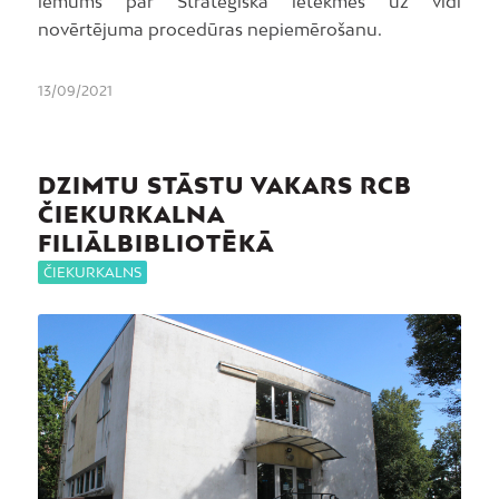
lēmums par Stratēģiskā ietekmes uz vidi
novērtējuma procedūras nepiemērošanu.
13/09/2021
DZIMTU STĀSTU VAKARS RCB
ČIEKURKALNA
FILIĀLBIBLIOTĒKĀ
ČIEKURKALNS