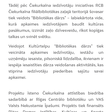
Tādēļ pēc Čiekurkalna iedzīvotāju iniciatīvas RCB
Čiekurkalna filiālbibliotēkas zaļajā teritorijā šovasar
tiek veidots “Bibliotēkas dārzs” – labiekārtota vide,
kurā apkaimes iedzīvotājiem baudīt kultūras
pasākumus, izzināt zaļo dzīvesveidu, rīkot kopīgas
talkas un svinēt svētku.
Veidojot Kultūrtelpu “Bibliotēkas dārzs” tiek
veicināta apkaimes iedzīvotāju, iestāžu un
uzņēmēju iesaiste, pilsoniskā līdzdalība, ikvienam ir
iespēja iesaistīties dārza veidošanas aktivitātēs, kas
stiprina iedzīvotāju piederības sajūtu savai
apkaimei.
Projektu īsteno Čiekurkalna attīstības biedrība
sadarbībā ar Rīgas Centrālo bibliotēku un VAS
Valsts Nekustamie Īpašumi. Projekts tiek finansēts
Rīgas Domes Izglītības, Kultūras un Sporta