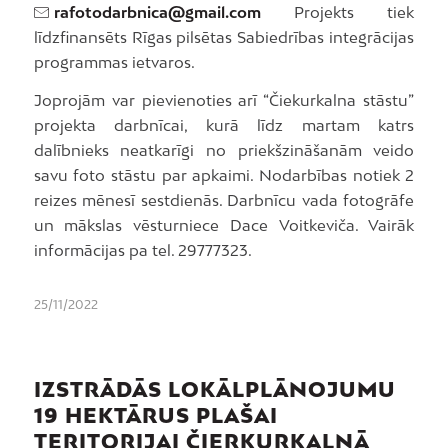
rafotodarbnica@gmail.com
Projekts tiek
līdzfinansēts Rīgas pilsētas Sabiedrības integrācijas
programmas ietvaros.
Joprojām var pievienoties arī “Čiekurkalna stāstu”
projekta darbnīcai, kurā līdz martam katrs
dalībnieks neatkarīgi no priekšzināšanām veido
savu foto stāstu par apkaimi. Nodarbības notiek 2
reizes mēnesī sestdienās. Darbnīcu vada fotogrāfe
un mākslas vēsturniece Dace Voitkeviča. Vairāk
informācijas pa tel. 29777323.
25/11/2022
IZSTRĀDĀS LOKĀLPLĀNOJUMU
19 HEKTĀRUS PLAŠAI
TERITORIJAI ČIERKURKALNĀ