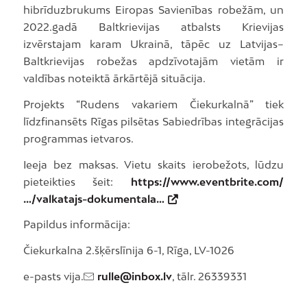
hibrīduzbrukums Eiropas Savienības robežām, un
2022.gadā Baltkrievijas atbalsts Krievijas
izvērstajam karam Ukrainā, tāpēc uz Latvijas–
Baltkrievijas robežas apdzīvotajām vietām ir
valdības noteiktā ārkārtējā situācija.
Projekts “Rudens vakariem Čiekurkalnā” tiek
līdzfinansēts Rīgas pilsētas Sabiedrības integrācijas
programmas ietvaros.
Ieeja bez maksas. Vietu skaits ierobežots, lūdzu
pieteikties šeit:
https://www.eventbrite.com/
…/valkatajs-dokumentala…
Papildus informācija:
Čiekurkalna 2.šķērslīnija 6-1, Rīga, LV-1026
e-pasts vija.
rulle@inbox.lv
, tālr. 26339331