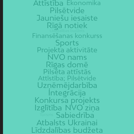
Attīstība
Ekonomika
Pilsētvide
Jauniešu iesaiste
Rīgā notiek
Līdzdalības budžets
Finansēšanas konkurss
Sports
Projekta aktivitāte
NVO nams
Rīgas domē
Pilsēta attīstās
Attīstība; Pilsētvide
Uzņēmējdarbība
Integrācija
Konkursa projekts
Izglītība
NVO ziņa
Sabiedrība
Tūrisms
Atbalsts Ukrainai
Līdzdalības budžeta