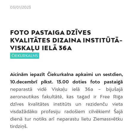
03/01/2023
FOTO PASTAIGA DZĪVES
KVALITĀTES DIZAINA INSTITŪTĀ-
VISKAĻU IELĀ 36A
ČIEKURKALNS
Aicinām iepazīt Čiekurkalna apkaimi un sestdien,
10.decembrī plkst. 13.00 doties foto pastaigā
neparastā vidē Viskaļu ielā 36a – bijušajā
aeronautikas fakultātē, kas tagad ir Free Riga
dzīves kvalitātes institūts un rezidenču vieta
visdažādāko profesiju radošiem cilvēkiem! Šajā
dienā tur notiks arī neparastu lietu Ziemassvētku
tirdziņš.