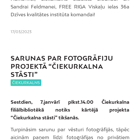
Sandrai Feldmanei, FREE RIGA Viskaļu ielas 36a
Dzīves kvalitātes institūta komandai!
17/03/2023
SARUNAS PAR FOTOGRĀFIJU
PROJEKTĀ “ČIEKURKALNA
STĀSTI”
ČIEKURKALNS
Sestdien, 7.janvārī plkst.14.00 Čiekurkalna
filiālbibliotēkā notiks kārtējā projekta
“Čiekurkalna stāsti” tikšanās.
Turpināsim sarunu par vēsturi fotogrāfijās, tāpēc
aicinām paņem līdzi fotogrāfijas no privātiem