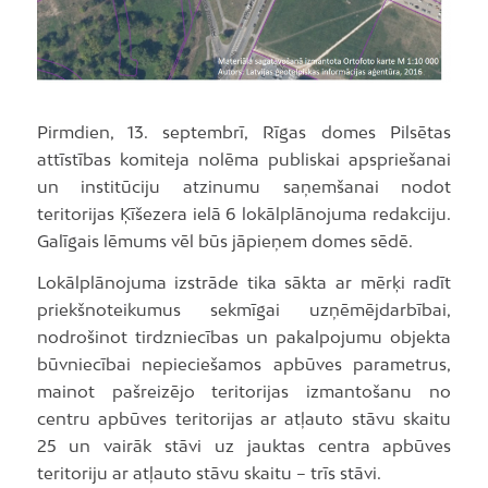
Pirmdien, 13. septembrī, Rīgas domes Pilsētas
attīstības komiteja nolēma publiskai apspriešanai
un institūciju atzinumu saņemšanai nodot
teritorijas Ķīšezera ielā 6 lokālplānojuma redakciju.
Galīgais lēmums vēl būs jāpieņem domes sēdē.
Lokālplānojuma izstrāde tika sākta ar mērķi radīt
priekšnoteikumus sekmīgai uzņēmējdarbībai,
nodrošinot tirdzniecības un pakalpojumu objekta
būvniecībai nepieciešamos apbūves parametrus,
mainot pašreizējo teritorijas izmantošanu no
centru apbūves teritorijas ar atļauto stāvu skaitu
25 un vairāk stāvi uz jauktas centra apbūves
teritoriju ar atļauto stāvu skaitu – trīs stāvi.