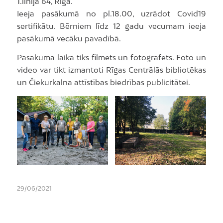
1.līnijā 64, Rīga.
Ieeja pasākumā no pl.18.00, uzrādot Covid19
sertifikātu. Bērniem līdz 12 gadu vecumam ieeja
pasākumā vecāku pavadībā.
Pasākuma laikā tiks filmēts un fotografēts. Foto un
video var tikt izmantoti Rīgas Centrālās bibliotēkas
un Čiekurkalna attīstības biedrības publicitātei.
29/06/2021