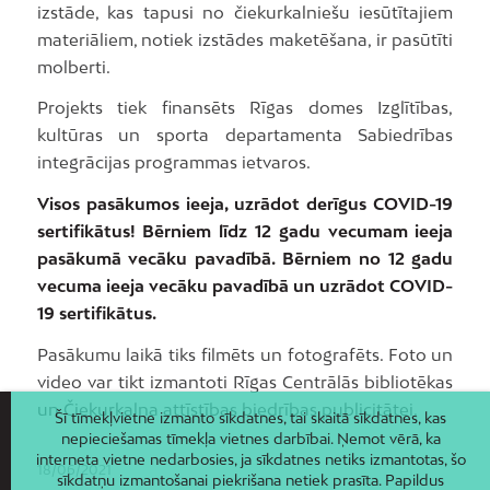
izstāde, kas tapusi no čiekurkalniešu iesūtītajiem
materiāliem, notiek izstādes maketēšana, ir pasūtīti
molberti.
Projekts tiek finansēts Rīgas domes Izglītības,
kultūras un sporta departamenta Sabiedrības
integrācijas programmas ietvaros.
Visos pasākumos ieeja, uzrādot derīgus COVID-19
sertifikātus! Bērniem līdz 12 gadu vecumam ieeja
pasākumā vecāku pavadībā. Bērniem no 12 gadu
vecuma ieeja vecāku pavadībā un uzrādot COVID-
19 sertifikātus.
Pasākumu laikā tiks filmēts un fotografēts. Foto un
video var tikt izmantoti Rīgas Centrālās bibliotēkas
un Čiekurkalna attīstības biedrības publicitātei.
Šī tīmekļvietne izmanto sīkdatnes, tai skaitā sīkdatnes, kas
nepieciešamas tīmekļa vietnes darbībai. Ņemot vērā, ka
interneta vietne nedarbosies, ja sīkdatnes netiks izmantotas, šo
18/06/2021
sīkdatņu izmantošanai piekrišana netiek prasīta. Papildus