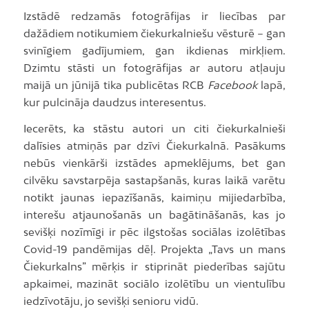
Izstādē redzamās fotogrāfijas ir liecības par
dažādiem notikumiem čiekurkalniešu vēsturē – gan
svinīgiem gadījumiem, gan ikdienas mirkļiem.
Dzimtu stāsti un fotogrāfijas ar autoru atļauju
maijā un jūnijā tika publicētas RCB
Facebook
lapā,
kur pulcināja daudzus interesentus.
Iecerēts, ka stāstu autori un citi čiekurkalnieši
dalīsies atmiņās par dzīvi Čiekurkalnā. Pasākums
nebūs vienkārši izstādes apmeklējums, bet gan
cilvēku savstarpēja sastapšanās, kuras laikā varētu
notikt jaunas iepazīšanās, kaimiņu mijiedarbība,
interešu atjaunošanās un bagātināšanās, kas jo
sevišķi nozīmīgi ir pēc ilgstošas sociālas izolētības
Covid-19 pandēmijas dēļ. Projekta „Tavs un mans
Čiekurkalns” mērķis ir stiprināt piederības sajūtu
apkaimei, mazināt sociālo izolētību un vientulību
iedzīvotāju, jo sevišķi senioru vidū.