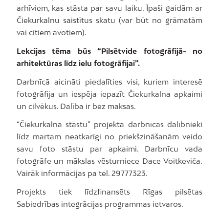
arhīviem, kas stāsta par savu laiku. Īpaši gaidām ar
Čiekurkalnu saistītus skatu (var būt no grāmatām
vai citiem avotiem).
Lekcijas tēma būs “Pilsētvide fotogrāfijā- no
arhitektūras līdz ielu fotogrāfijai”.
Darbnīcā aicināti piedalīties visi, kuriem interesē
fotogrāfija un iespēja iepazīt Čiekurkalna apkaimi
un cilvēkus. Dalība ir bez maksas.
“Čiekurkalna stāstu” projekta darbnīcas dalībnieki
līdz martam neatkarīgi no priekšzināšanām veido
savu foto stāstu par apkaimi. Darbnīcu vada
fotogrāfe un mākslas vēsturniece Dace Voitkeviča.
Vairāk informācijas pa tel. 29777323.
Projekts tiek līdzfinansēts Rīgas pilsētas
Sabiedrības integrācijas programmas ietvaros.