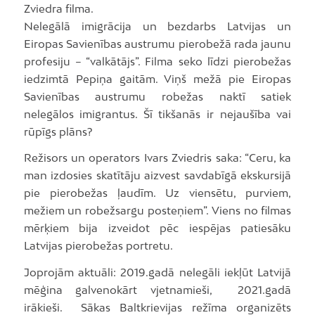
Zviedra filma.
Nelegālā imigrācija un bezdarbs Latvijas un
Eiropas Savienības austrumu pierobežā rada jaunu
profesiju – “valkātājs”. Filma seko līdzi pierobežas
iedzimtā Pepiņa gaitām. Viņš mežā pie Eiropas
Savienības austrumu robežas naktī satiek
nelegālos imigrantus. Šī tikšanās ir nejaušība vai
rūpīgs plāns?
Režisors un operators Ivars Zviedris saka: “Ceru, ka
man izdosies skatītāju aizvest savdabīgā ekskursijā
pie pierobežas ļaudīm. Uz viensētu, purviem,
mežiem un robežsargu posteņiem”. Viens no filmas
mērķiem bija izveidot pēc iespējas patiesāku
Latvijas pierobežas portretu.
Joprojām aktuāli: 2019.gadā nelegāli iekļūt Latvijā
mēģina galvenokārt vjetnamieši, 2021.gadā
irākieši. Sākas Baltkrievijas režīma organizēts