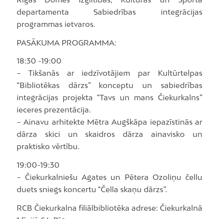
departamenta Sabiedrības integrācijas
programmas ietvaros.
PASĀKUMA PROGRAMMA:
18:30 -19:00
– Tikšanās ar iedzīvotājiem par Kultūrtelpas
“Bibliotēkas dārzs” konceptu un sabiedrības
integrācijas projekta “Tavs un mans Čiekurkalns”
ieceres prezentācija.
– Ainavu arhitekte Mētra Augškāpa iepazīstinās ar
dārza skici un skaidros dārza ainavisko un
praktisko vērtību.
19:00-19:30
– Čiekurkalniešu Agates un Pētera Ozoliņu čellu
duets sniegs koncertu “Čella skaņu dārzs”.
RCB Čiekurkalna filiālbibliotēka adrese: Čiekurkalnā