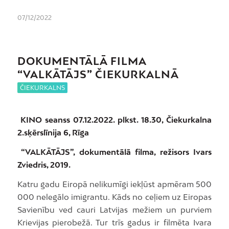
07/12/2022
DOKUMENTĀLĀ FILMA
“VALKĀTĀJS” ČIEKURKALNĀ
ČIEKURKALNS
KINO seanss 07.12.2022. plkst. 18.30, Čiekurkalna
2.sķērslīnija 6, Rīga
“VALKĀTĀJS”, dokumentālā filma, režisors Ivars
Zviedris, 2019.
Katru gadu Eiropā nelikumīgi iekļūst apmēram 500
000 nelegālo imigrantu. Kāds no ceļiem uz Eiropas
Savienību ved cauri Latvijas mežiem un purviem
Krievijas pierobežā. Tur trīs gadus ir filmēta Ivara