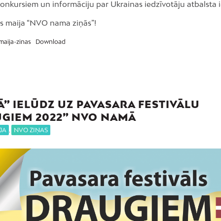
konkursiem un informāciju par Ukrainas iedzīvotāju atbalsta
es maija “NVO nama ziņās”!
aija-zinas
Download
” IELŪDZ UZ PAVASARA FESTIVĀLU
GIEM 2022” NVO NAMĀ
JA
,
NVO ZIŅAS