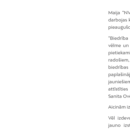
Maija “NV
darbojas k
pieaugušo
“Biedrība 
vēlme un 
pietiekam
radošiem,
biedrība
paplašinā
jauniešiem
attīstītie
Sanita Ov
Aicinām izl
Vēl izde
jauno izs