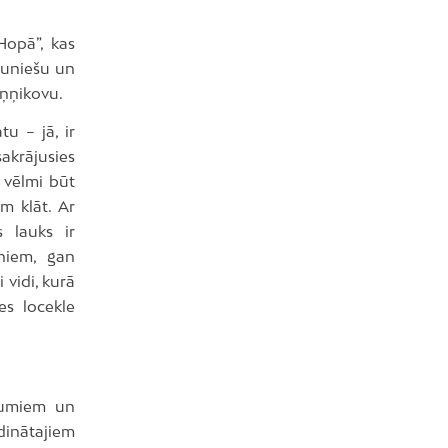
Hopā”, kas
jauniešu un
iņņikovu.
tu – jā, ir
akrājusies
 vēlmi būt
m klāt. Ar
 lauks ir
rniem, gan
 vidi, kurā
des locekle
kumiem un
dinātajiem