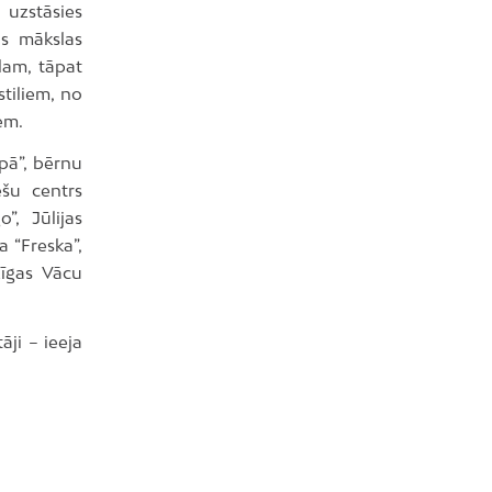
 uzstāsies
as mākslas
lam, tāpat
tiliem, no
iem.
pā”, bērnu
ešu centrs
o”, Jūlijas
a “Freska”,
Rīgas Vācu
āji – ieeja