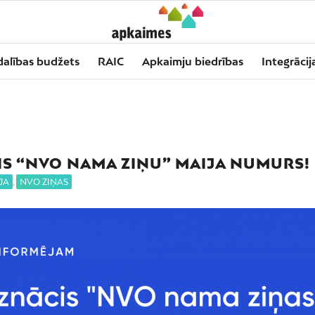
dalības budžets
RAIC
Apkaimju biedrības
Integrācij
IS “NVO NAMA ZIŅU” MAIJA NUMURS
JA
,
NVO ZIŅAS