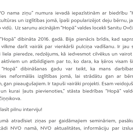
O nama ziņu” numura ievadā iepazīstinām ar biedrību “
ultūras un izglītības jomā, īpaši popularizējot deju bērnu, 
 vidū. Uz sarunu aicinājām “Hopā” valdes locekli Sanitu Ovč
“Hopā” dibināta 2016. gadā. Bija pienācis brīdis, kad sapra
vilkme darīt vairāk par vienkārši pulciņa vadīšanu. Ir jau s
i liela pieredze, redzējums, kā iedvesmot cilvēkus un vairot
 aktīviem un atbildīgiem par to, ko dara, ka ķēros visam ši
s “Hopā” dibināšanas gadu var teikt, ka mans darbības
jies neformālās izglītības jomā, lai strādātu gan ar bē
, gan pieaugušajiem. Ir tapuši vairāki projekti. Esam veidojuši
s un kurai ļauts pievienoties,” stāsta biedrības “Hopā” val
čiņņikova.
asīt pilnu interviju!
vumā atradīsiet ziņas par gaidāmajiem semināriem, pasā
tādi NVO namā, NVO aktualitātes, informāciju par izslu