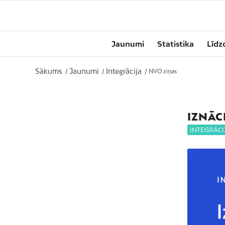
Jaunumi
Statistika
Līdz
Sākums
Jaunumi
Integrācija
/
/
/
NVO ziņas
IZNĀC
INTEGRĀCI