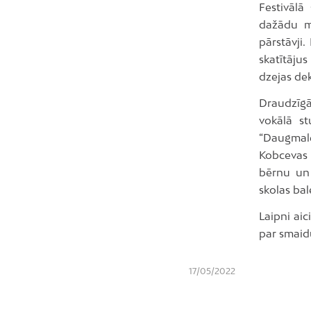
Festivālā
dažādu mā
pārstāvji
skatītāju
dzejas de
Draudzīgā
vokālā st
“Daugmale”
Kobcevas a
bērnu un 
skolas bale
Laipni aic
par smaid
17/05/2022