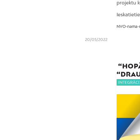
projektu 
Ieskatieti
NVO-nama-m
20/05/2022
“HOPĀ
“DRAU
INTEGRĀCI