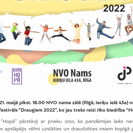
21. maijā plkst. 18.00 NVO nama zālē (Rīgā, Ieriķu ielā 43a) n
estivāls “Draugiem 2022”, ko jau trešo reizi rīko biedrība “H
 “Hopā” pārstāvji ar prieku ziņo, ka pandēmijas laiks nav
os apslāpējis vēlmi uzstāties un draudzēties visiem kopīgā