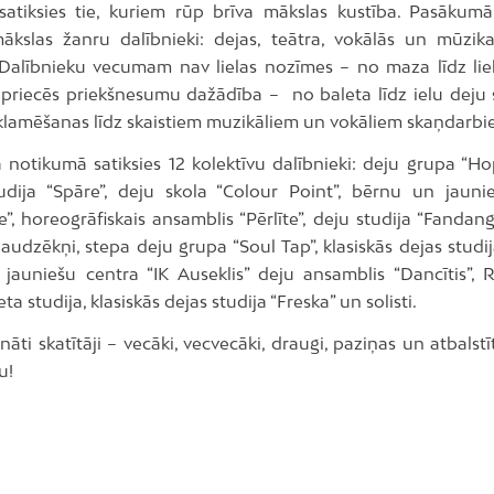
 satiksies tie, kuriem rūp brīva mākslas kustība. Pasākumā
kslas žanru dalībnieki: dejas, teātra, vokālās un mūzik
. Dalībnieku vecumam nav lielas nozīmes – no maza līdz lie
s priecēs priekšnesumu dažādība – no baleta līdz ielu deju s
klamēšanas līdz skaistiem muzikāliem un vokāliem skaņdarb
 notikumā satiksies 12 kolektīvu dalībnieki: deju grupa “Ho
udija “Spāre”, deju skola “Colour Point”, bērnu un jauni
, horeogrāfiskais ansamblis “Pērlīte”, deju studija “Fandang
udzēkņi, stepa deju grupa “Soul Tap”, klasiskās dejas studij
jauniešu centra “IK Auseklis” deju ansamblis “Dancītis”, 
ta studija, klasiskās dejas studija “Freska” un solisti.
ināti skatītāji – vecāki, vecvecāki, draugi, paziņas un atbalstīt
u!