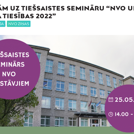
ĀM UZ TIEŠSAISTES SEMINĀRU “NVO 
 TIESĪBAS 2022”
JA
,
NVO ZIŅAS