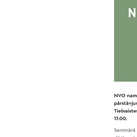
NVO nams 
pārstāvju
Tiešsaist
17.00.
Seminārā 