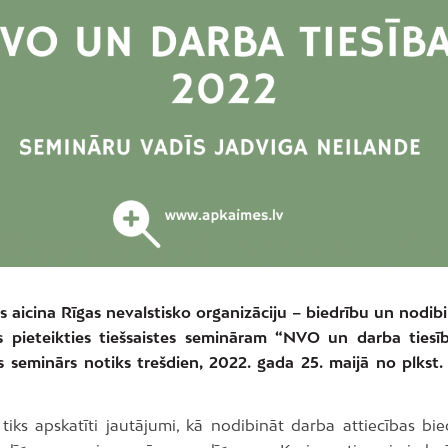
aicina Rīgas nevalstisko organizāciju – biedrību un nodi
s pieteikties tiešsaistes semināram “NVO un darba tiesī
es seminārs notiks trešdien, 2022. gada 25. maijā no plkst. 
tiks apskatīti jautājumi, kā nodibināt darba attiecības bied