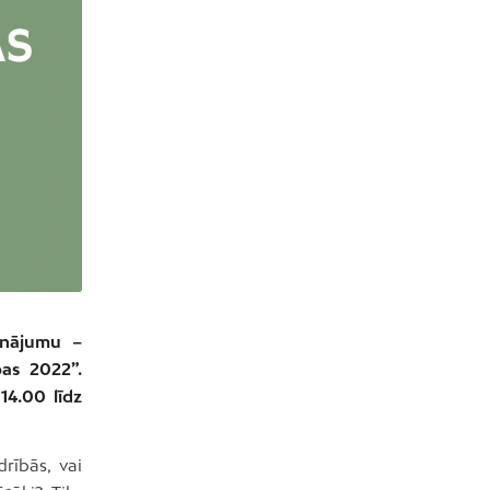
binājumu –
bas 2022”.
14.00 līdz
rībās, vai