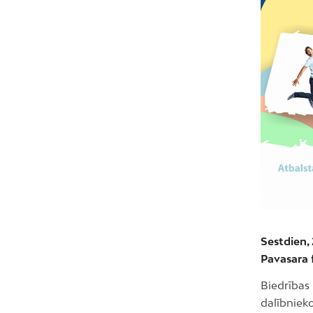
Sestdien, 
Pavasara f
Biedrības
dalībniek