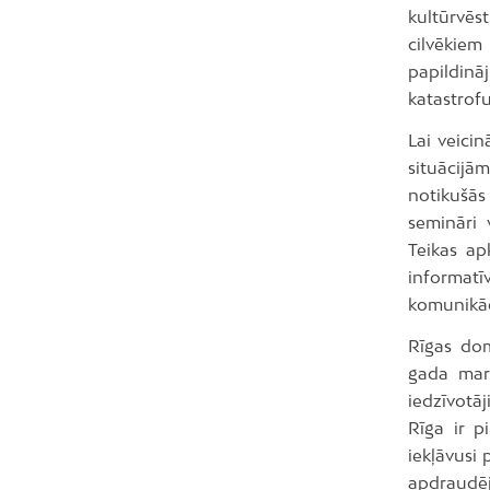
kultūrvē
cilvēkiem
papildinā
katastrof
Lai veici
situācijā
notikušās 
semināri 
Teikas ap
informat
komunikāci
Rīgas dom
gada mart
iedzīvotāj
Rīga ir p
iekļāvusi 
apdraudēj