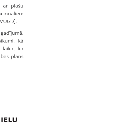
ā ar plašu
acionāliem
(VUGD).
 gadījumā,
eikumi, kā
 laikā, kā
zības plāns
 IELU