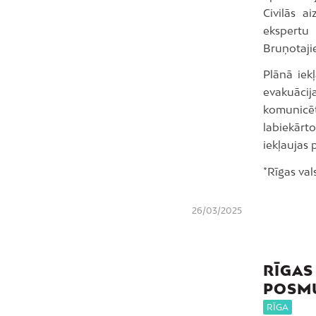
Civilās a
ekspertu 
Bruņotaji
Plānā iek
evakuācij
komunicēt
labiekārto
iekļaujas 
*Rīgas val
26/03/2025
RĪGAS
POSM
RĪGA