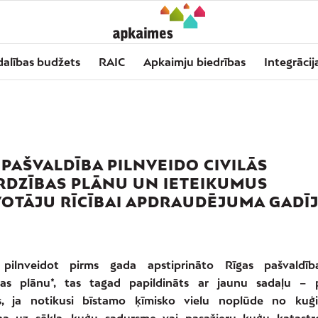
dalības budžets
RAIC
Apkaimju biedrības
Integrācij
 PAŠVALDĪBA PILNVEIDO CIVILĀS
RDZĪBAS PLĀNU UN IETEIKUMUS
VOTĀJU RĪCĪBAI APDRAUDĒJUMA GADĪ
 pilnveidot pirms gada apstiprināto Rīgas pašvaldība
ības plānu*, tas tagad papildināts ar jaunu sadaļu – p
s, ja notikusi bīstamo ķīmisko vielu noplūde no kuģ
na uz sēkļa, kuģu sadursme vai pasažieru kuģu katastr