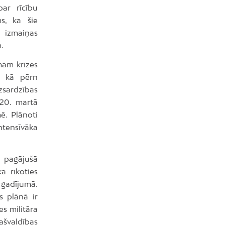
ar rīcību
ms, ka šie
ā izmaiņas
.
mām krīzes
gi kā pērn
izsardzības
 20. martā
ē. Plānoti
tensīvāka
a pagājušā
ā rīkoties
a gadījumā.
s plānā ir
es militāra
ašvaldības