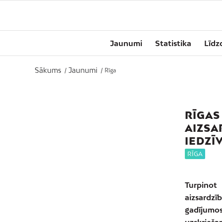
Jaunumi
Statistika
Līdz
Sākums
Jaunumi
/
/
Rīga
RĪGAS
AIZSA
IEDZĪ
RĪGA
Turpinot
aizsardz
gadījumo
uzskrieša