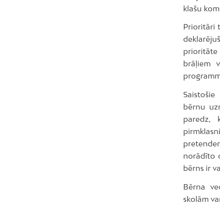
klašu kom
Prioritāri
deklarējuš
prioritāte
brāļiem v
programm
Saistošie
bērnu uzņ
paredz, 
pirmklasni
pretenden
norādīto o
bērns ir v
Bērna vec
skolām var