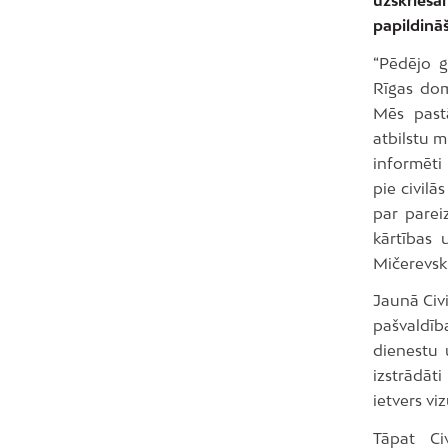
papildinā
“Pēdējo g
Rīgas dom
Mēs pastā
atbilstu m
informēti
pie civilā
par parei
kārtības 
Mičerevski
Jaunā Civi
pašvaldīb
dienestu 
izstrādāt
ietvers vi
Tāpat Ci