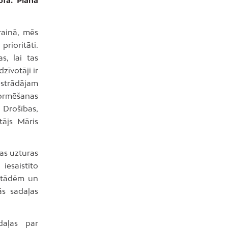
rainā, mēs
rioritāti.
s, lai tas
zīvotāji ir
 strādājam
nformēšanas
 Drošības,
tājs Māris
kas uzturas
iesaistīto
estādēm un
ās sadaļas
daļas par