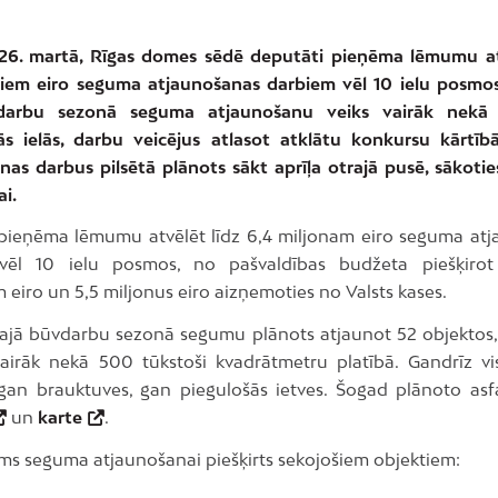
 26. martā, Rīgas domes sēdē deputāti pieņēma lēmumu at
niem eiro seguma atjaunošanas darbiem vēl 10 ielu posm
darbu sezonā seguma atjaunošanu veiks vairāk nekā
jās ielās, darbu veicējus atlasot atklātu konkursu kārtī
nas darbus pilsētā plānots sākt aprīļa otrajā pusē, sākoties
i.
pieņēma lēmumu atvēlēt līdz 6,4 miljonam eiro seguma at
vēl 10 ielu posmos, no pašvaldības budžeta piešķirot
 eiro un 5,5 miljonus eiro aizņemoties no Valsts kases.
jā būvdarbu sezonā segumu plānots atjaunot 52 objektos,
irāk nekā 500 tūkstoši kvadrātmetru platībā. Gandrīz v
gan brauktuves, gan piegulošās ietves. Šogad plānoto asf
un
karte
.
ms seguma atjaunošanai piešķirts sekojošiem objektiem: