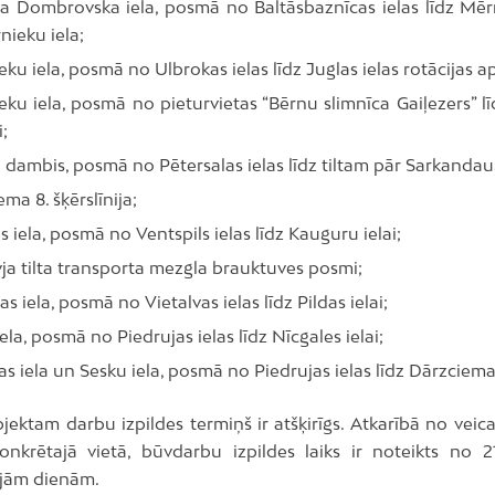
a Dombrovska iela, posmā no Baltāsbaznīcas ielas līdz Mērn
nieku iela;
eku iela, posmā no Ulbrokas ielas līdz Juglas ielas rotācijas a
eku iela, posmā no pieturvietas “Bērnu slimnīca Gaiļezers” lī
;
 dambis, posmā no Pētersalas ielas līdz tiltam pār Sarkanda
ma 8. šķērslīnija;
es iela, posmā no Ventspils ielas līdz Kauguru ielai;
ja tilta transporta mezgla brauktuves posmi;
as iela, posmā no Vietalvas ielas līdz Pildas ielai;
iela, posmā no Piedrujas ielas līdz Nīcgales ielai;
as iela un Sesku iela, posmā no Piedrujas ielas līdz Dārzciema 
jektam darbu izpildes termiņš ir atšķirīgs. Atkarībā no vei
nkrētajā vietā, būvdarbu izpildes laiks ir noteikts no 2
jām dienām.