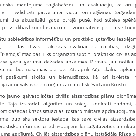
sturiskā mantojuma saglabāšanu un evakuāciju, kā arī p
 ar invaliditāti patvēruma vietu sasniegšanai. Sagaidā
jumi tiks aktualizēti gada otrajā pusē, kad stāsies spēk
u pārvaldības likumdošanā un būvnormatīvos par patvertnēm
nātu sabiedrības informētību un praktisko gatavību iespēja
m, plānotas divas praktiskās evakuācijas mācības, līdzī
“Namejs” mācības. Tiks organizēti septiņi praktiskie civilās a
visa gada garumā dažādās apkaimēs. Pirmais jau notika
kaimē, bet nākamais plānots 23. aprīlī Āgenskalna apkaim
īvi pasākumi skolās un bērnudārzos, kā arī izvērsta in
ja ar nevalstiskajām organizācijām, t.sk. Sarkano Krustu.
e jauno galvaspilsētas civilās aizsardzības plānu pieņēm
ā. Tajā izstrādāti algoritmi un sniegti konkrēti padomi, k
iem dažādās krīzes situācijās, tostarp militāra apdraudējum
irmā publiskā sektora iestāde, kas savā civilās aizsardzība
praktisku informāciju iedzīvotājiem, kā sagatavoties un rīkoti
uma gadījumā. Civilās aizsardzības plānu izstrādāja Rīgas p