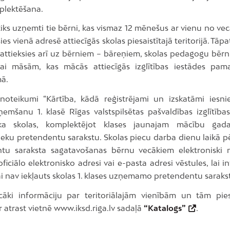
plektēšana.
 tiks uzņemti tie bērni, kas vismaz 12 mēnešus ar vienu no v
ies vienā adresē attiecīgās skolas piesaistītajā teritorijā. Tāp
 attieksies arī uz bērniem – bāreņiem, skolas pedagogu bērn
ai māsām, kas mācās attiecīgās izglītības iestādes pamat
ā.
 noteikumi “Kārtība, kādā reģistrējami un izskatāmi iesn
emšanu 1. klasē Rīgas valstspilsētas pašvaldības izglītības
ka skolas, komplektējot klases jaunajam mācību gad
eku pretendentu sarakstu. Skolas piecu darba dienu laikā pē
tu saraksta sagatavošanas bērnu vecākiem elektroniski 
ficiālo elektronisko adresi vai e-pasta adresi vēstules, lai 
ai nav iekļauts skolas 1. klases uzņemamo pretendentu saraks
āki informāciju par teritoriālajām vienībām un tām pies
 atrast vietnē www.iksd.riga.lv sadaļā
“Katalogs”
.