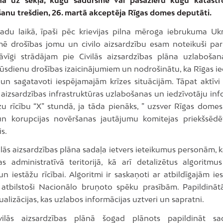
šanu trešdien, 26. martā akceptēja Rīgas domes deputāti.
adu laikā, īpaši pēc krievijas pilna mēroga iebrukuma Uk
ē drošības jomu un civilo aizsardzību esam noteikuši par p
vīgi strādājam pie Civilās aizsardzības plāna uzlabošana
ūsdienu drošības izaicinājumiem un nodrošinātu, ka Rīgas ied
 un sagatavoti iespējamajām krīzes situācijām. Tāpat aktīvi
s aizsardzības infrastruktūras uzlabošanas un iedzīvotāju i
zu rīcību “X” stundā, ja tāda pienāks, ” uzsver Rīgas domes
un korupcijas novēršanas jautājumu komitejas priekšsēdē
s.
lās aizsardzības plāna sadaļa ietvers ieteikumus personām, 
as administratīvā teritorijā, kā arī detalizētus algoritmus 
un iestāžu rīcībai. Algoritmi ir saskaņoti ar atbildīgajām i
i atbilstoši Nacionālo bruņoto spēku prasībām. Papildināt
zualizācijas, kas uzlabos informācijas uztveri un sapratni.
vilās aizsardzības plānā šogad plānots papildināt sa