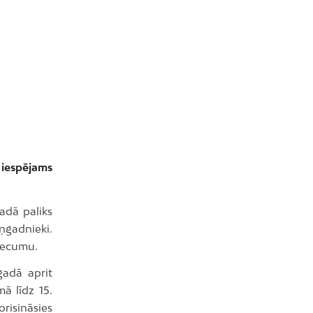
 iespējams
gadā paliks
iņgadnieki.
 vecumu.
gadā aprit
mā līdz 15.
orisināsies