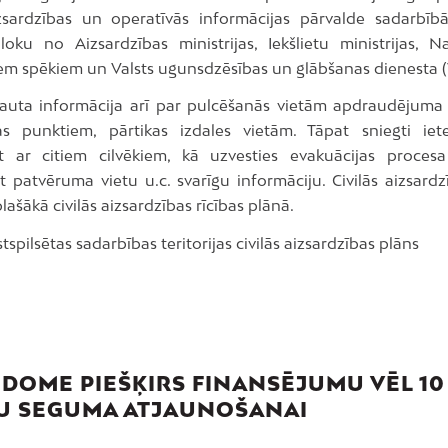
izsardzības un operatīvās informācijas pārvalde sadarbīb
loku no Aizsardzības ministrijas, Iekšlietu ministrijas, N
em spēkiem un Valsts ugunsdzēsības un glābšanas dienesta 
ļauta informācija arī par pulcēšanās vietām apdraudējuma
as punktiem, pārtikas izdales vietām. Tāpat sniegti iet
 ar citiem cilvēkiem, kā uzvesties evakuācijas procesa
t patvēruma vietu u.c. svarīgu informāciju. Civilās aizsard
plašākā civilās aizsardzības rīcības plānā.
stspilsētas sadarbības teritorijas civilās aizsardzības plāns
 DOME PIEŠĶIRS FINANSĒJUMU VĒL 10
U SEGUMA ATJAUNOŠANAI