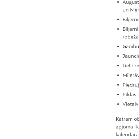
August
un Mēr
Biķerni
Biķerni
robežai
Ganību
Jauncie
Lielirb
Mīlgrāv
Piedruj
Pildas 
Vietalv
Katram ob
apjoma ko
kalendāra