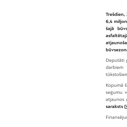
Trešdien,
6,4 miljo
šajā būv
asfaltēta
atjaunoša
būvsezona
Deputāti 
darbiem 
tūkstošiem
Kopumā ša
segumu va
atjaunos 
saraksts
Finansēju