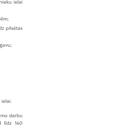
ieku ielai
plim;
dz pilsētas
ugavu;
ielai.
camo darbu
1 līdz 140