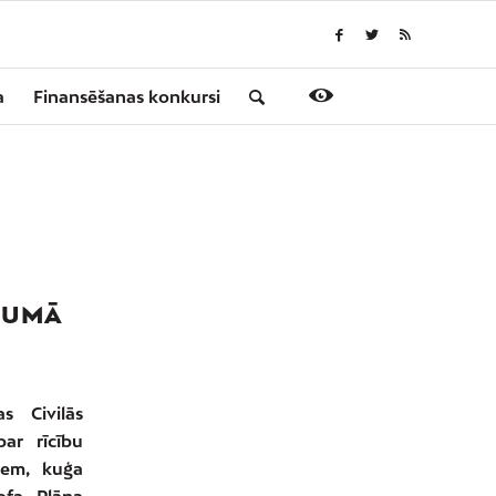
a
Finansēšanas konkursi
JUMĀ
s Civilās
ar rīcību
iem, kuģa
ofa. Plāna