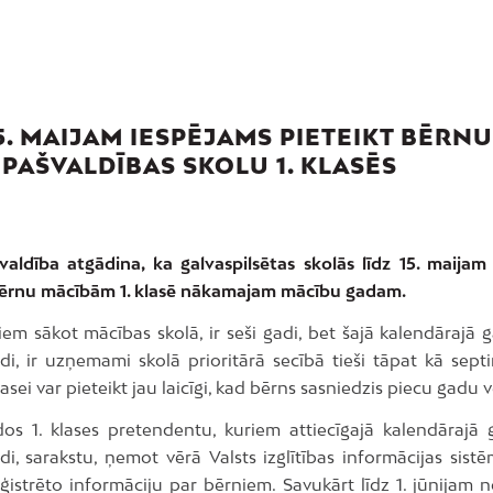
15. MAIJAM IESPĒJAMS PIETEIKT BĒRNU
 PAŠVALDĪBAS SKOLU 1. KLASĒS
valdība atgādina, ka galvaspilsētas skolās līdz 15. maijam
bērnu mācībām 1. klasē nākamajam mācību gadam.
iem sākot mācības skolā, ir seši gadi, bet šajā kalendārajā 
di, ir uzņemami skolā prioritārā secībā tieši tāpat kā sept
lasei var pieteikt jau laicīgi, kad bērns sasniedzis piecu gadu
dos 1. klases pretendentu, kuriem attiecīgajā kalendārajā 
di, sarakstu, ņemot vērā Valsts izglītības informācijas sistē
istrēto informāciju par bērniem. Savukārt līdz 1. jūnijam n