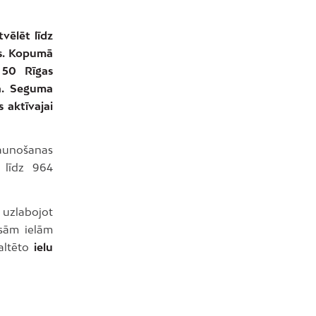
vēlēt līdz
os. Kopumā
 50 Rīgas
bā. Seguma
 aktīvajai
jaunošanas
 līdz 964
 uzlabojot
isām ielām
altēto
ielu