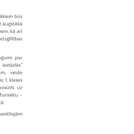
ecākiem būs
at augstākā
iem, kā arī
izglītības
iegumi par
 iestādēs”
am, veido
c 1. klases
nosūtīs uz
informētu –
tā.
aistītajām