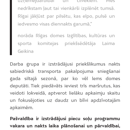
uzņēmējdarbībai un cilvēkiem. Mēs
nedrīkstam ļaut tai vienkārši izplēnēt tumsā.
Rīgai jākļūst par pilsētu, kas elpo, pulsē un
iedvesmo visas diennakts garumā,”
norāda Rīgas domes Izglītības, kultūras un
sporta komitejas priekšsēdētāja Laima
Geikina
Darba grupa ir izstrādājusi priekšlikumus nakts
sabiedriskā transporta pakalpojuma sniegšanai
gada siltajā sezonā, par ko vēl lems domes
deputāti. Tiek piedāvāts ieviest trīs maršrutus, kas
veidoti lokveidā, aptverot lielāku apkaimju skaitu
un fokusējoties uz daudz un blīvi apdzīvotajām
apkaimēm.
Pašvaldība ir izstrādājusi piecu soļu programmu
vakara un nakts laika plānošanai un pārvaldībai,