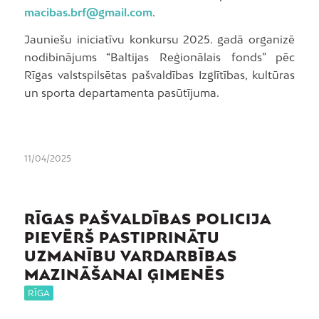
macibas.brf@gmail.com
.
Jauniešu iniciatīvu konkursu 2025. gadā organizē
nodibinājums “Baltijas Reģionālais fonds” pēc
Rīgas valstspilsētas pašvaldības Izglītības, kultūras
un sporta departamenta pasūtījuma.
11/04/2025
RĪGAS PAŠVALDĪBAS POLICIJA
PIEVĒRŠ PASTIPRINĀTU
UZMANĪBU VARDARBĪBAS
MAZINĀŠANAI ĢIMENĒS
RĪGA