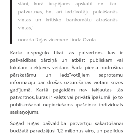
slāni, kurā iespējams apskatīt ne tikai
patvertnes, bet arī iedzīvotāju pulcēšanās
vietas un kritisko bankomātu atrašanās
vietas,”
norāda Rīgas vicemēre Linda Ozola
Karte atspoguļo tikai tās patvertnes, kas ir
pašvaldības pārziņā un atbilst publiskam vai
lokālam piekļuves veidam. Šāda pieeja nodrošina
pārskatāmu un iedzīvotājiem saprotamu
informāciju par drošas uzturēšanās vietām krīzes
gadījumā. Kartē pagaidām nav iekļautas tās
patvertnes, kuras ir valsts vai privātā īpašumā, jo to
publiskošanai nepieciešams īpašnieka individuāls
saskaņojums.
Šogad Rīgas pašvaldība patvertņu sakārtošanai
budžetā paredzējusi 1,2 miljonus eiro, un papildus