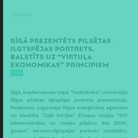
10/04/2025
RĪGĀ PREZENTĒTS PILSĒTAS
ILGTSPĒJAS PORTRETS,
BALSTĪTS UZ “VIRTUĻA
EKONOMIKAS” PRINCIPIEM
RĪGA
Rīgā, koplietošanas telpā “Sadarbnīca”, norisinājās
Rīgas pilsētas ilgtspējas portreta prezentācija.
Pasākumu organizēja Rīgas enerģētikas aģentūra
un biedrība “Zaļā brīvība” Eiropas misijas “100
klimatneitrālas un viedas pilsētas līdz 2030.
gadam” ietvaros.Ilgtspējas portrets izstrādāts,