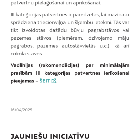
patvertņu pielāgošanai un aprīkošanai.
III kategorijas patvertnes ir paredzētas, lai mazinātu
sprādziena triecienviļņa un šķembu ietekmi. Tās var
tikt izveidotas dažādu būvju pagrabstāvos vai
pazemes stāvos (piemēram, dzīvojamo māju
pagrabos, pazemes autostāvvietās u.c.), kā arī
cokola stāvos.
Vadlīnijas (rekomendācijas) par minimālajām
prasībām III kategorijas patvertnes ierīkošanai
pieejamas –
ŠEIT
.
16/04/2025
JAUNIEŠU INICIATĪVU