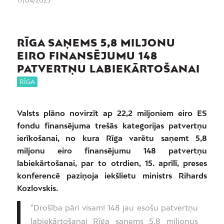
17/04/2025
RĪGA SAŅEMS 5,8 MILJONU
EIRO FINANSĒJUMU 148
PATVERTŅU LABIEKĀRTOŠANAI
RĪGA
Valsts plāno novirzīt ap 22,2 miljoniem eiro ES
fondu finansējuma trešās kategorijas patvertņu
ierīkošanai, no kura Rīga varētu saņemt 5,8
miljonu eiro finansējumu 148 patvertņu
labiekārtošanai, par to otrdien, 15. aprīlī, preses
konferencē paziņoja iekšlietu ministrs Rihards
Kozlovskis.
“Drošība pāri visam! 148 jau esošu patvertņu
labiekārtošanai Rīga saņems 5,8 miljonus