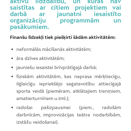
aktīvu līdzdalību, un kuras nav
saistītas ar citiem projektiem vai
darbā ar jaunatni iesaistīto
organizāciju programmām un
pasākumiem.
Finanšu līdzekļi tiek piešķirti šādām aktivitātēm:
neformālās mācīšanās aktivitātēm;
āra dzīves aktivitātēm;
jauniešu iesaistei brīvprātīgajā darbā;
fiziskām aktivitātēm, kas neprasa mērķtiecīgu,
ilglaicīgu iepriekšējo sagatavotību attiecīgajā
sporta veidā (piemēram, atklātajiem treniņiem,
amatierturnīriem u.tml.);
radošai pašizpausmei (piem., radošām
darbnīcām, improvizācijas teātra nodarbībām,
izstāžu veidošanai).