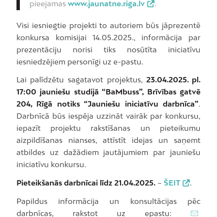
pieejamas
www.jaunatne.riga.lv
.
Visi iesniegtie projekti to autoriem būs jāprezentē
konkursa komisijai 14.05.2025., informācija par
prezentāciju norisi tiks nosūtīta iniciatīvu
iesniedzējiem personīgi uz e-pastu.
Lai palīdzētu sagatavot projektus,
23.04.2025. pl.
17:00 jauniešu studijā “BaMbuss”, Brīvības gatvē
204, Rīgā notiks “Jauniešu iniciatīvu darbnīca”
.
Darbnīcā būs iespēja uzzināt vairāk par konkursu,
iepazīt projektu rakstīšanas un pieteikumu
aizpildīšanas nianses, attīstīt idejas un saņemt
atbildes uz dažādiem jautājumiem par jauniešu
iniciatīvu konkursu.
Pieteikšanās darbnīcai līdz 21.04.2025.
–
ŠEIT
.
Papildus informācija un konsultācijas pēc
darbnīcas, rakstot uz epastu: