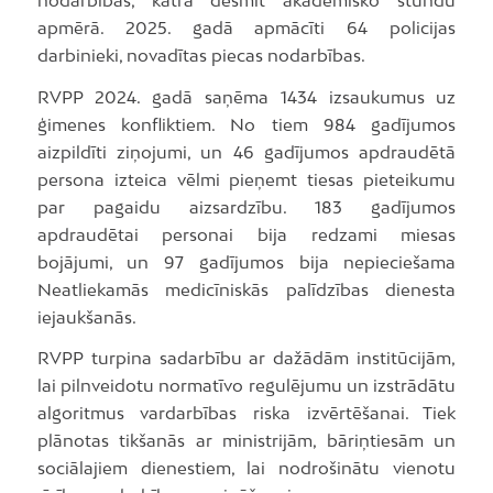
apmērā. 2025. gadā apmācīti 64 policijas
darbinieki, novadītas piecas nodarbības.
RVPP 2024. gadā saņēma 1434 izsaukumus uz
ģimenes konfliktiem. No tiem 984 gadījumos
aizpildīti ziņojumi, un 46 gadījumos apdraudētā
persona izteica vēlmi pieņemt tiesas pieteikumu
par pagaidu aizsardzību. 183 gadījumos
apdraudētai personai bija redzami miesas
bojājumi, un 97 gadījumos bija nepieciešama
Neatliekamās medicīniskās palīdzības dienesta
iejaukšanās.
RVPP turpina sadarbību ar dažādām institūcijām,
lai pilnveidotu normatīvo regulējumu un izstrādātu
algoritmus vardarbības riska izvērtēšanai. Tiek
plānotas tikšanās ar ministrijām, bāriņtiesām un
sociālajiem dienestiem, lai nodrošinātu vienotu