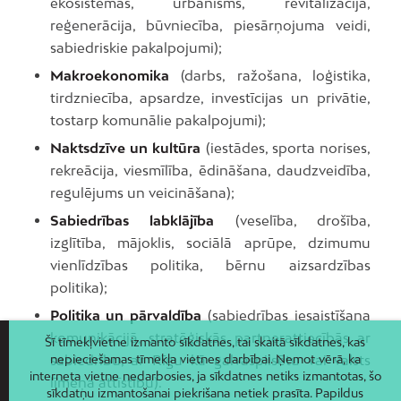
ekosistēmas, urbānisms, revitalizācija,
reģenerācija, būvniecība, piesārņojuma veidi,
sabiedriskie pakalpojumi);
Makroekonomika
(darbs, ražošana, loģistika,
tirdzniecība, apsardze, investīcijas un privātie,
tostarp komunālie pakalpojumi);
Naktsdzīve un kultūra
(iestādes, sporta norises,
rekreācija, viesmīlība, ēdināšana, daudzveidība,
regulējums un veicināšana);
Sabiedrības labklājība
(veselība, drošība,
izglītība, mājoklis, sociālā aprūpe, dzimumu
vienlīdzības politika, bērnu aizsardzības
politika);
Politika un pārvaldība
(sabiedrības iesaistīšana
komunikācijā, stratēģiskās partnerattiecībās ar
Šī tīmekļvietne izmanto sīkdatnes, tai skaitā sīkdatnes, kas
sabiedrību, ar Rīgu kā galvaspilsētu vai valsts
nepieciešamas tīmekļa vietnes darbībai. Ņemot vērā, ka
interneta vietne nedarbosies, ja sīkdatnes netiks izmantotas, šo
līmeņa attīstību).
sīkdatņu izmantošanai piekrišana netiek prasīta. Papildus