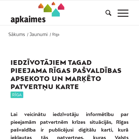
Sākums
Jaunumi
/
/
Rīga
IEDZĪVOTĀJIEM TAGAD
PIEEJAMA RĪGAS PAŠVALDĪBAS
APSEKOTO UN MARĶĒTO
PATVERTŅU KARTE
RĪGA
Lai veicinātu iedzīvotāju informētību par
pieejamām patvertnēm krīzes situācijās, Rīgas
pašvaldība ir publicējusi digitālu karti, kurā
iekļautas tās patvertnes, kuras Valsts