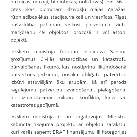
baznīcas, muzeji, bibliotēkas, noliktavas), bet 36 –
citas ēkas, piemēram, dzīvokļu mājas, garāžas,
rūpniecības ēkas, stacijas, veikali un viesnīcas. Rīgas
pašvaldība patlaban veikusi patvēruma vietu
marķēšanu 49 objektos, procesā ir vēl astoņi
objekti.
Iekšlietu ministrija februārī iesniedza Saeimā
grozījumus Civilās aizsardzības un katastrofu
pārvaldīšanas likumā, kas nostiprina likumdošanā
patvertnes jēdzienu, nosaka obligātu patvertņu
izbūvi atsevišķām ēku grupām, kā arī paredz
regulējumu patvertņu izveidošanai, pielāgošanai
un izmantošanai militāra konflikta, kara vai
katastrofas gadījumā.
Iekšlietu ministrija ir arī sagatavojusi Ministru
kabineta rīkojuma projektu ar objektu sarakstu,
kuri varēs saņemt ERAF finansējumu III kategorijas