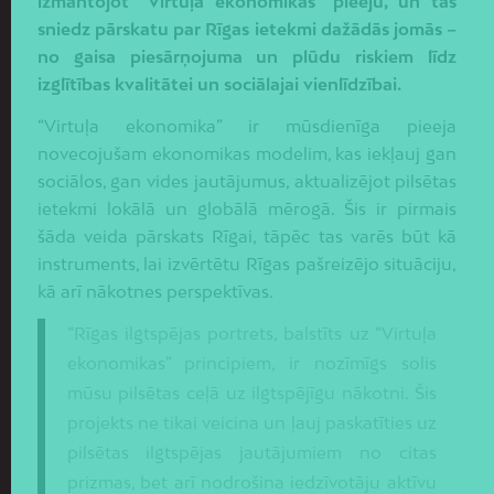
izmantojot “Virtuļa ekonomikas” pieeju, un tas
sniedz pārskatu par Rīgas ietekmi dažādās jomās –
no gaisa piesārņojuma un plūdu riskiem līdz
izglītības kvalitātei un sociālajai vienlīdzībai.
“Virtuļa ekonomika” ir mūsdienīga pieeja
novecojušam ekonomikas modelim, kas iekļauj gan
sociālos, gan vides jautājumus, aktualizējot pilsētas
ietekmi lokālā un globālā mērogā. Šis ir pirmais
šāda veida pārskats Rīgai, tāpēc tas varēs būt kā
instruments, lai izvērtētu Rīgas pašreizējo situāciju,
kā arī nākotnes perspektīvas.
“Rīgas ilgtspējas portrets, balstīts uz “Virtuļa
ekonomikas” principiem, ir nozīmīgs solis
mūsu pilsētas ceļā uz ilgtspējīgu nākotni. Šis
projekts ne tikai veicina un ļauj paskatīties uz
pilsētas ilgtspējas jautājumiem no citas
prizmas, bet arī nodrošina iedzīvotāju aktīvu