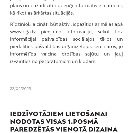
plāns un dažādi citi noderīgi informatīvie materiāli,
kā rīkoties ārkārtas situācijās.
Rīdzinieki aicināti būt aktīvi, iepazīties ar mājaslapā
www.riga.lv pieejamo informāciju, sekot līdz
informācijai pašvaldības sociālajos tīklos un
piedalīties pašvaldības organizētajos semināros, jo
informētība veicina drošības sajūtu un ļauj
izvairīties no pārpratumiem un kļūdām.
22/04/2025
IEDZĪVOTĀJIEM LIETOŠANAI
NODOTAS VISAS 1.POSMĀ
PAREDZĒTĀS VIENOTĀ DIZAINA