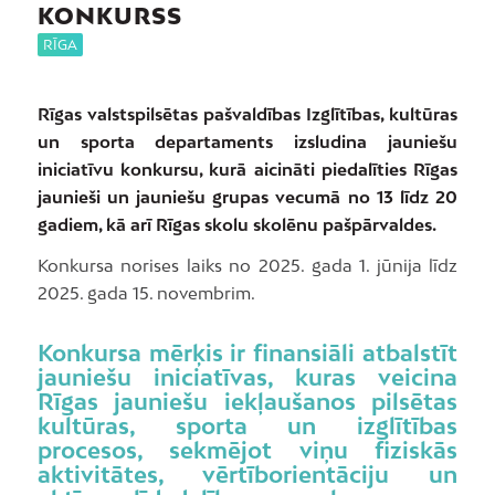
KONKURSS
RĪGA
Rīgas valstspilsētas pašvaldības Izglītības, kultūras
un sporta departaments izsludina jauniešu
iniciatīvu konkursu, kurā aicināti piedalīties Rīgas
jaunieši un jauniešu grupas vecumā no 13 līdz 20
gadiem, kā arī Rīgas skolu skolēnu pašpārvaldes.
Konkursa norises laiks no 2025. gada 1. jūnija līdz
2025. gada 15. novembrim.
Konkursa mērķis ir finansiāli atbalstīt
jauniešu iniciatīvas, kuras veicina
Rīgas jauniešu iekļaušanos pilsētas
kultūras, sporta un izglītības
procesos, sekmējot viņu fiziskās
aktivitātes, vērtīborientāciju un