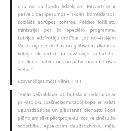
eiro no ES fondu līdzekļiem. Patvertnes ir
pašvaldības īpašumos – skolās, bērnudārzos,
sociālās aprūpes centros. Paldies Iekšlietu
ministrijai par šo speciālo programmu
Latvijas iedzīvotāju drošībai! Ļoti novērtējam
Valsts ugunsdzēsības un glābšanas dienesta
kolēģu ekspertīzi un pastāvīgo sadarbību,
apsekojot patvertnes un patvērumam drošas
vietas,”
uzsver Rīgas mērs Vilnis Ķirsis
“Rīgas pašvaldībai ļoti būtiska ir sadarbība ar
privāto ēku īpašniekiem, tādēļ kopā ar Valsts
ugunsdzēsības un glābšanas dienestu kopā
plānojam sākt pilotprojektu, kas veicinātu šo
sadarbību. Apsekosim daudzdzīvokļu māju