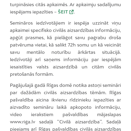
turpināsies citās apkaimēs. Ar apkaimju sadalījumu
iespējams iepazīties –
ŠEIT
.
Semināros iedzīvotājiem ir iespēja uzzināt viņu
apkaimei specifisko civilās aizsardzības informāciju,
apgūt prasmes, kā pielāgot savu pagrabu droša
patvēruma vietai, kā salikt 72h somu un kā veicināt
savu mentālo noturību ārkārtas situācijā.
Iedzīvotāji arī saņems informāciju par iespējām
iesaistīties valsts aizsardzībā un citām civilās
pretošanās formām.
Pagājušajā gadā Rīgas domē notika astoņi semināri
par dažādām civilās aizsardzības tēmām. Rīgas
pašvaldība aicina ikvienu rīdzinieku iepazīties ar
aizvadīto semināru laikā apkopoto informāciju,
video ierakstiem pašvaldības mājaslapas
www.riga.lv sadaļā ’’Civilā aizsardzība’’. Sadaļā
pieejams arī Rīgas pašvaldības civilās aizsardzības