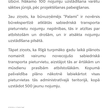
izbūvi. Nākamo 100 nojumju uzstādīšana varētu
sākties jūnijā, pēc projektēšanas pabeigšanas.
Jau ziņots, ka būvuzņēmējs “Palami” ir novērsis
būvekspertīzē atklātās sabiedriskā transporta
pieturvietu nojumju nepilnības, tās ir atzītas par
atbilstošām un drošām, un ir atsākta nojumju
uzstādīšana pilsētā.
Tāpat ziņots, ka Rīgā turpmāko gadu laikā plānots
nomainīt vairumu novecojušo sabiedriskā
transporta pieturvietu, aizstājot tās ar ērtākām un
mūsdienu prasībām atbilstošākām. Kopumā
pašvaldība plāno nākotnē labiekārtot visas
pieturvietas tās administratīvajā teritorijā, kopā
uzstādot 500 jaunu nojumju.