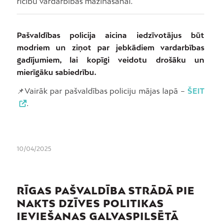
rīcību vardarbības mazināšanai.
Pašvaldības policija aicina iedzīvotājus būt
modriem un ziņot par jebkādiem vardarbības
gadījumiem, lai kopīgi veidotu drošāku un
mierīgāku sabiedrību.
📌Vairāk par pašvaldības policiju mājas lapā –
ŠEIT
.
10/04/2025
RĪGAS PAŠVALDĪBA STRĀDĀ PIE
NAKTS DZĪVES POLITIKAS
IEVIEŠANAS GALVASPILSĒTĀ