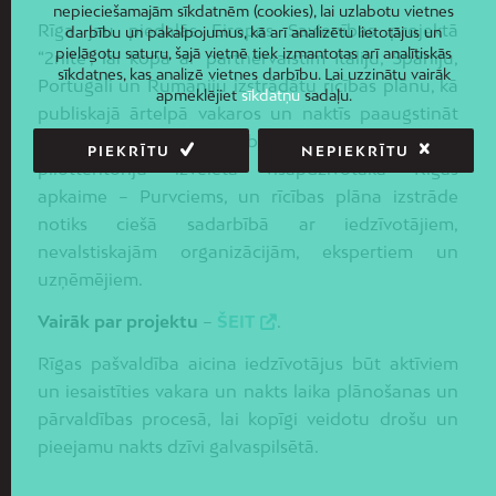
nepieciešamajām sīkdatnēm (cookies), lai uzlabotu vietnes
Rīga jau piedalās Eiropas Savienības projektā
darbību un pakalpojumus, kā arī analizētu lietotājus un
pielāgotu saturu, šajā vietnē tiek izmantotas arī analītiskās
“2nite”, lai kopā ar partnervalstīm Itāliju, Spāniju,
sīkdatnes, kas analizē vietnes darbību. Lai uzzinātu vairāk
Portugāli un Rumāniju izstrādātu rīcības plānu, kā
apmeklējiet
sīkdatņu
sadaļu.
publiskajā ārtelpā vakaros un naktīs paaugstināt
vietējo iedzīvotāju drošības sajūtu. Par projekta
PIEKRĪTU
NEPIEKRĪTU
pilotteritoriju izvēlēta visapdzīvotākā Rīgas
apkaime – Purvciems, un rīcības plāna izstrāde
notiks ciešā sadarbībā ar iedzīvotājiem,
nevalstiskajām organizācijām, ekspertiem un
uzņēmējiem.
Vairāk par projektu
–
ŠEIT
.
Rīgas pašvaldība aicina iedzīvotājus būt aktīviem
un iesaistīties vakara un nakts laika plānošanas un
pārvaldības procesā, lai kopīgi veidotu drošu un
pieejamu nakts dzīvi galvaspilsētā.