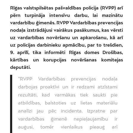
Rīgas valstspilsētas pašvaldības policija (RVPP) arī
pērn turpināja intensīvu darbu, lai mazinātu
vardarbību ģimenēs. RVPP Vardarbības prevencijas
nodaļa izstrādājusi vairākus pasākumus, kas vērsti
uz vardarbības novēršanu un apkarošanu, kā arī
uz policijas darbinieku apmācību, par to trešdien,
9. aprīlī, tika informēti Rīgas domes Drošības,
kārtības un korupcijas novēršanas komitejas
deputāti.
“RVPP Vardarbības prevencijas nodaļa
darbojas proaktīvi un ir redzami atzīstami
rezultāti, kad varmākas tiek saukti pie
atbildības, balstoties uz lietas materiālu
analīzi jau pēc incidenta. Izpratne par
vardarbības ģimenē nepieļaujamību ir
augusi, tomēr vienlaikus pieaug arī