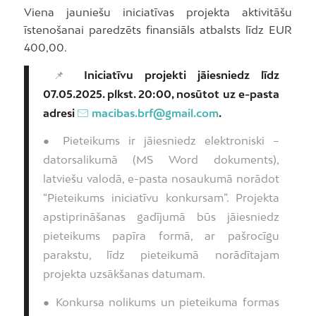
Viena jauniešu iniciatīvas projekta aktivitāšu
īstenošanai paredzēts finansiāls atbalsts līdz EUR
400,00.
📌
Iniciatīvu projekti jāiesniedz līdz
07.05.2025. plkst. 20:00, nosūtot uz e-pasta
adresi
macibas.brf@gmail.com
.
● Pieteikums ir jāiesniedz elektroniski –
datorsalikumā (MS Word dokuments),
latviešu valodā, e-pasta nosaukumā norādot
“Pieteikums iniciatīvu konkursam”. Projekta
apstiprināšanas gadījumā būs jāiesniedz
pieteikums papīra formā, ar pašrocīgu
parakstu, līdz pieteikumā norādītajam
projekta uzsākšanas datumam.
● Konkursa nolikums un pieteikuma formas