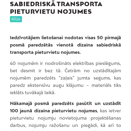
SABIEDRISKĀ TRANSPORTA
PIETURVIETU NOJUMES
RĪGA
Iedzīvotājiem lietošanai nodotas visas 50 pirmajā
posmā paredzētās vienotā dizaina sabiedriskā
transporta pieturvietu nojumes.
40 nojumēm ir nodrošināts elektrības pieslēgums,
bet desmit ir bez tā. Četrām no uzstādītajām
nojumēm paredzēts “zaļais” jumta segums, kas
paredz ekstensīvu augu klājumu – materiāls tiks
ieklāts tuvākajā laikā.
Nākamajā posmā paredzēts pasūtīt un uzstādīt
100 jaunā dizaina pieturvietu nojumes
, kas ietver
pieturvietu nojumju novietojuma projektēšanas
darbus, nojumju ražošanu un piegādi, kā arī to