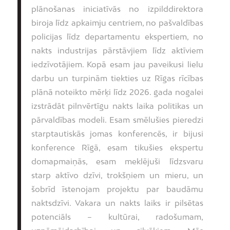
plānošanas iniciatīvās no izpilddirektora
biroja līdz apkaimju centriem, no pašvaldības
policijas līdz departamentu ekspertiem, no
nakts industrijas pārstāvjiem līdz aktīviem
iedzīvotājiem. Kopā esam jau paveikusi lielu
darbu un turpinām tiekties uz Rīgas rīcības
plānā noteikto mērķi līdz 2026. gada nogalei
izstrādāt pilnvērtīgu nakts laika politikas un
pārvaldības modeli. Esam smēlušies pieredzi
starptautiskās jomas konferencēs, ir bijusi
konference Rīgā, esam tikušies ekspertu
domapmaiņās, esam meklējuši līdzsvaru
starp aktīvo dzīvi, trokšņiem un mieru, un
šobrīd īstenojam projektu par baudāmu
naktsdzīvi. Vakara un nakts laiks ir pilsētas
potenciāls – kultūrai, radošumam,