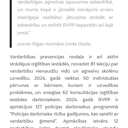
vardarbīgas, agresīvas izpausmes sabiedrībā,
un mums kopā ir jāmeklē risinājumi arvien
mainīgajai realitātei, jāturpina strādāt ar
sabiedrību un attīstīt RVPP kapacitāti arī šajā
jomā,”
uzsver Rīgas vicemēre Linda Ozola
Vardarbības prevencijas nodaļa ir arī aktīvi
strādājusi izglītības iestādēs, novadot 81 lekciju par
vardarbību vienaudžu vidū un agresīvu skolēnu
uzvedību. 2024. gadā veiktas 50 individuālas
pārrunas ar bērniem, kuriem ir uzvedības
problēmas, un sniegtas 62 konsultācijas izglītības
iestādes darbiniekiem. 2024. gadā RVPP ir
apmācījusi 127 policijas darbiniekus programmā
“Policijas darbinieka rīcība gadījumos, kas saistīti ar
vardarbību ģimenē”. Apmācības ietvēra 12
nodarbības, katra desmit akadēmisko stundu