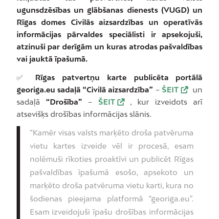
ugunsdzēsības un glābšanas dienests (VUGD) un
Rīgas domes Civilās aizsardzības un operatīvās
informācijas pārvaldes speciālisti ir apsekojuši,
atzinuši par derīgām un kuras atrodas pašvaldības
vai jauktā īpašumā.
✅
Rīgas patvertņu karte publicēta portālā
georiga.eu sadaļā “Civilā aizsardzība”
–
ŠEIT
un
sadaļā
“Drošība”
–
ŠEIT
, kur izveidots arī
atsevišķs drošības informācijas slānis.
“Kamēr visas valsts marķēto droša patvēruma
vietu kartes izveide vēl ir procesā, esam
nolēmuši rīkoties proaktīvi un publicēt Rīgas
pašvaldības īpašumā esošo, apsekoto un
marķēto droša patvēruma vietu karti, kura no
šodienas pieejama platformā “georiga.eu”.
Esam izveidojuši īpašu drošības informācijas