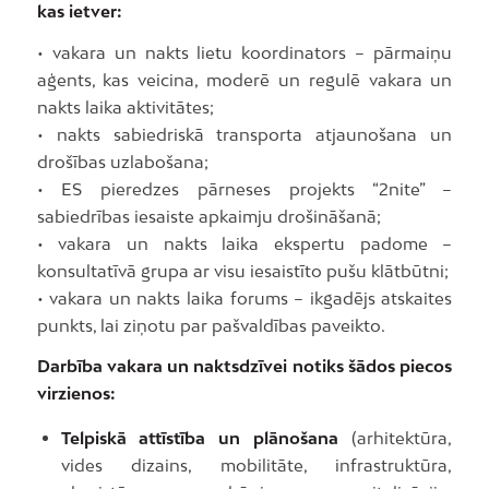
kas ietver:
• vakara un nakts lietu koordinators – pārmaiņu
aģents, kas veicina, moderē un regulē vakara un
nakts laika aktivitātes;
• nakts sabiedriskā transporta atjaunošana un
drošības uzlabošana;
• ES pieredzes pārneses projekts “2nite” –
sabiedrības iesaiste apkaimju drošināšanā;
• vakara un nakts laika ekspertu padome –
konsultatīvā grupa ar visu iesaistīto pušu klātbūtni;
• vakara un nakts laika forums – ikgadējs atskaites
punkts, lai ziņotu par pašvaldības paveikto.
Darbība vakara un naktsdzīvei notiks šādos piecos
virzienos:
Telpiskā attīstība un plānošana
(arhitektūra,
vides dizains, mobilitāte, infrastruktūra,