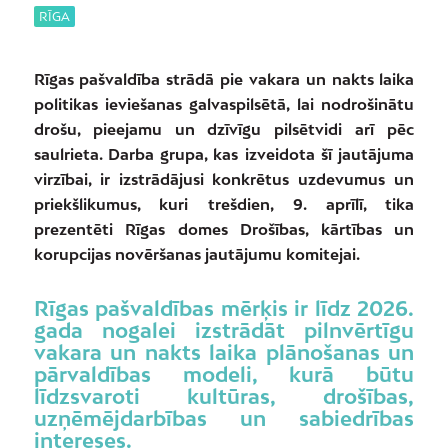
RĪGA
Rīgas pašvaldība strādā pie vakara un nakts laika
politikas ieviešanas galvaspilsētā, lai nodrošinātu
drošu, pieejamu un dzīvīgu pilsētvidi arī pēc
saulrieta. Darba grupa, kas izveidota šī jautājuma
virzībai, ir izstrādājusi konkrētus uzdevumus un
priekšlikumus, kuri trešdien, 9. aprīlī, tika
prezentēti Rīgas domes Drošības, kārtības un
korupcijas novēršanas jautājumu komitejai.
Rīgas pašvaldības mērķis ir līdz 2026.
gada nogalei izstrādāt pilnvērtīgu
vakara un nakts laika plānošanas un
pārvaldības modeli, kurā būtu
līdzsvaroti kultūras, drošības,
uzņēmējdarbības un sabiedrības
intereses.