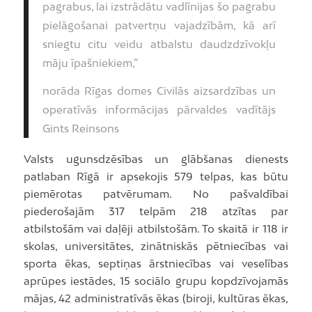
pagrabus, lai izstrādātu vadlīnijas šo pagrabu
pielāgošanai patvertņu vajadzībām, kā arī
sniegtu citu veidu atbalstu daudzdzīvokļu
māju īpašniekiem,”
norāda Rīgas domes Civilās aizsardzības un
operatīvās informācijas pārvaldes vadītājs
Gints Reinsons
Valsts ugunsdzēsības un glābšanas dienests
patlaban Rīgā ir apsekojis 579 telpas, kas būtu
piemērotas patvērumam. No pašvaldībai
piederošajām 317 telpām 218 atzītas par
atbilstošām vai daļēji atbilstošām. To skaitā ir 118 ir
skolas, universitātes, zinātniskās pētniecības vai
sporta ēkas, septiņas ārstniecības vai veselības
aprūpes iestādes, 15 sociālo grupu kopdzīvojamās
mājas, 42 administratīvās ēkas (biroji, kultūras ēkas,