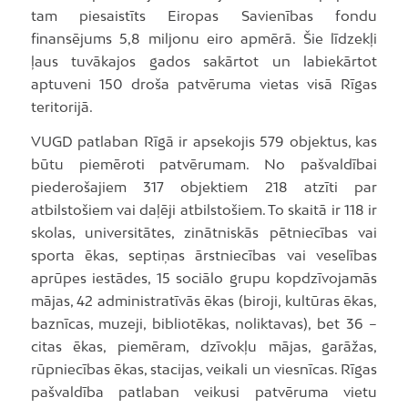
tam piesaistīts Eiropas Savienības fondu
finansējums 5,8 miljonu eiro apmērā. Šie līdzekļi
ļaus tuvākajos gados sakārtot un labiekārtot
aptuveni 150 droša patvēruma vietas visā Rīgas
teritorijā.
VUGD patlaban Rīgā ir apsekojis 579 objektus, kas
būtu piemēroti patvērumam. No pašvaldībai
piederošajiem 317 objektiem 218 atzīti par
atbilstošiem vai daļēji atbilstošiem. To skaitā ir 118 ir
skolas, universitātes, zinātniskās pētniecības vai
sporta ēkas, septiņas ārstniecības vai veselības
aprūpes iestādes, 15 sociālo grupu kopdzīvojamās
mājas, 42 administratīvās ēkas (biroji, kultūras ēkas,
baznīcas, muzeji, bibliotēkas, noliktavas), bet 36 –
citas ēkas, piemēram, dzīvokļu mājas, garāžas,
rūpniecības ēkas, stacijas, veikali un viesnīcas. Rīgas
pašvaldība patlaban veikusi patvēruma vietu