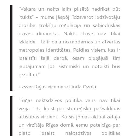
“Vakara un nakts laiks pilsētā nedrīkst būt
“tukšs” – mums jāspēj līdzsvarot iedzīvotāju
drošība, trokšņu regulācija un sabiedriskās
dzīves dinamika. Nakts dzīve nav tikai
izklaide – tā ir daļa no modernas un atvērtas
metropoles identitātes. Paldies visiem, kas ir
iesaistīti šajā darbā, esam piegājuši šim
jautājumam ļoti sistēmiski un noteikti būs
rezultāti,”
uzsver Rīgas vicemēre Linda Ozola
“Rīgas naktsdzīves politika vairs nav tikai
vīzija – tā kļūst par stratēģisku pašvaldības
attīstības virzienu. Kā šīs jomas aktualizētāja
un virzītāja Rīgas domē, esmu pateicīga par
plašo iesaisti naktsdzīves politikas