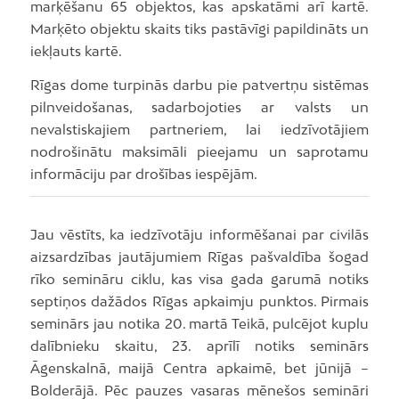
marķēšanu 65 objektos, kas apskatāmi arī kartē.
Marķēto objektu skaits tiks pastāvīgi papildināts un
iekļauts kartē.
Rīgas dome turpinās darbu pie patvertņu sistēmas
pilnveidošanas, sadarbojoties ar valsts un
nevalstiskajiem partneriem, lai iedzīvotājiem
nodrošinātu maksimāli pieejamu un saprotamu
informāciju par drošības iespējām.
Jau vēstīts, ka iedzīvotāju informēšanai par civilās
aizsardzības jautājumiem Rīgas pašvaldība šogad
rīko semināru ciklu, kas visa gada garumā notiks
septiņos dažādos Rīgas apkaimju punktos. Pirmais
seminārs jau notika 20. martā Teikā, pulcējot kuplu
dalībnieku skaitu, 23. aprīlī notiks seminārs
Āgenskalnā, maijā Centra apkaimē, bet jūnijā –
Bolderājā. Pēc pauzes vasaras mēnešos semināri