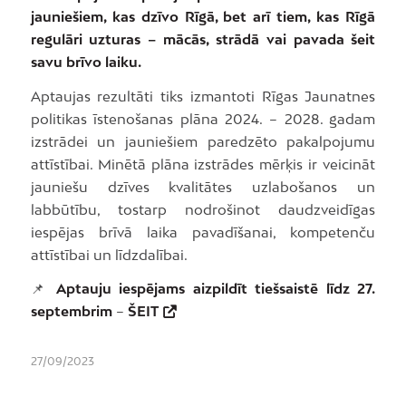
jauniešiem, kas dzīvo Rīgā, bet arī tiem, kas Rīgā
regulāri uzturas – mācās, strādā vai pavada šeit
savu brīvo laiku.
Aptaujas rezultāti tiks izmantoti Rīgas Jaunatnes
politikas īstenošanas plāna 2024. – 2028. gadam
izstrādei un jauniešiem paredzēto pakalpojumu
attīstībai. Minētā plāna izstrādes mērķis ir veicināt
jauniešu dzīves kvalitātes uzlabošanos un
labbūtību, tostarp nodrošinot daudzveidīgas
iespējas brīvā laika pavadīšanai, kompetenču
attīstībai un līdzdalībai.
📌
Aptauju iespējams aizpildīt tiešsaistē līdz 27.
septembrim
–
ŠEIT
27/09/2023