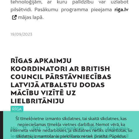
tehnoloģijām, ar kuru palīdzību var uzlabot
pilsētvidi. Pasākumu programma pieejama
riga.lv
mājas lapā.
19/09/2023
RĪGAS APKAIMJU
KOORDINATORI AR BRITISH
COUNCIL PĀRSTĀVNIECĪBAS
LATVIJĀ ATBALSTU DODAS
MĀCĪBU VIZĪTĒ UZ
LIELBRITĀNIJU
RĪGA
Šī tīmekļvietne izmanto sīkdatnes, tai skaitā sīkdatnes, kas
nepieciešamas tīmekļa vietnes darbībai. Ņemot vērā, ka
No 11. līdz 15. septembrim Rīgas Apkaimju
interneta vietne nedarbosies, ja sīkdatnes netiks izmantotas, šo
iedzīvotāju centra koordinatori ar British Council
sīkdatņu izmantošanai piekrišana netiek prasīta. Papildus