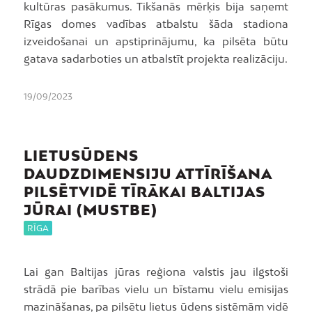
kultūras pasākumus. Tikšanās mērķis bija saņemt
Rīgas domes vadības atbalstu šāda stadiona
izveidošanai un apstiprinājumu, ka pilsēta būtu
gatava sadarboties un atbalstīt projekta realizāciju.
19/09/2023
LIETUSŪDENS
DAUDZDIMENSIJU ATTĪRĪŠANA
PILSĒTVIDĒ TĪRĀKAI BALTIJAS
JŪRAI (MUSTBE)
RĪGA
Lai gan Baltijas jūras reģiona valstis jau ilgstoši
strādā pie barības vielu un bīstamu vielu emisijas
mazināšanas, pa pilsētu lietus ūdens sistēmām vidē