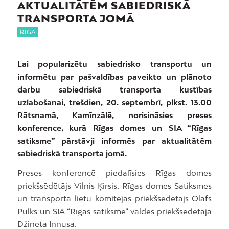
AKTUALITĀTĒM SABIEDRISKĀ
TRANSPORTA JOMĀ
RĪGA
Lai popularizētu sabiedrisko transportu un
informētu par pašvaldības paveikto un plānoto
darbu sabiedriskā transporta kustības
uzlabošanai, trešdien, 20. septembrī, plkst. 13.00
Rātsnamā, Kamīnzālē, norisināsies preses
konference, kurā Rīgas domes un SIA “Rīgas
satiksme” pārstāvji informēs par aktualitātēm
sabiedriskā transporta jomā.
Preses konferencē piedalīsies Rīgas domes
priekšsēdētājs Vilnis Ķirsis, Rīgas domes Satiksmes
un transporta lietu komitejas priekšsēdētājs Olafs
Pulks un SIA “Rīgas satiksme” valdes priekšsēdētāja
Džineta Innusa.