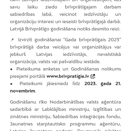
savu laiku ziedo brīvprātīgajam darbam
sabiedrības labā, veicinot iedzīvotāju un
organizāciju interesi un iesaisti brīvprātīgajā darbā.
Latvijā Brīvprātīgo godināšana notiks desmito reizi.
📌 Izvirzīt godināšanai “Gada brīvprātīgais 2023”
brīvprātīgā darba veicējus vai organizētājus var
jebkurš Latvijas iedzīvotājs, nevalstiskā
organizācija, valsts vai pašvaldību iestāde.
● Pieteikuma anketas un Godināšanas nolikums
pieejami portālā
www.brivpratigie.lv
.
● Pieteikumi jāiesniedz līdz
2023. gada 21.
novembrim
.
Godināšanu rīko Nodarbinātības valsts aģentūra
sadarbībā ar Labklājības ministriju, Izglītības un
zinātnes ministriju, Sabiedrības integrācijas fondu,
Jaunatnes starptautisko programmu aģentūru,