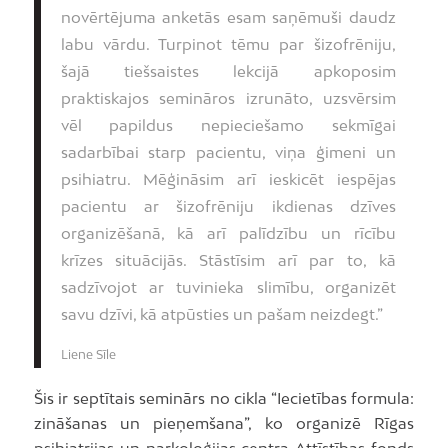
novērtējuma anketās esam saņēmuši daudz
labu vārdu. Turpinot tēmu par šizofrēniju,
šajā tiešsaistes lekcijā apkoposim
praktiskajos semināros izrunāto, uzsvērsim
vēl papildus nepieciešamo sekmīgai
sadarbībai starp pacientu, viņa ģimeni un
psihiatru. Mēģināsim arī ieskicēt iespējas
pacientu ar šizofrēniju ikdienas dzīves
organizēšanā, kā arī palīdzību un rīcību
krīzes situācijās. Stāstīsim arī par to, kā
sadzīvojot ar tuvinieka slimību, organizēt
savu dzīvi, kā atpūsties un pašam neizdegt.”
Liene Sīle
Šis ir septītais seminārs no cikla “Iecietības formula:
zināšanas un pieņemšana”, ko organizē Rīgas
psihiatrijas un narkoloģijas centra Attīstības fonds