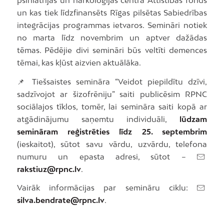
un kas tiek līdzfinansēts Rīgas pilsētas Sabiedrības
integrācijas programmas ietvaros. Semināri notiek
no marta līdz novembrim un aptver dažādas
tēmas. Pēdējie divi semināri būs veltīti demences
tēmai, kas kļūst aizvien aktuālāka.
📌 Tiešsaistes semināra “Veidot piepildītu dzīvi,
sadzīvojot ar šizofrēniju” saiti publicēsim RPNC
sociālajos tīklos, tomēr, lai semināra saiti kopā ar
atgādinājumu saņemtu individuāli,
lūdzam
semināram reģistrēties līdz 25. septembrim
(ieskaitot), sūtot savu vārdu, uzvārdu, telefona
numuru un epasta adresi, sūtot –
rakstiuz@rpnc.lv
.
Vairāk informācijas par semināru ciklu:
silva.bendrate@rpnc.lv
.