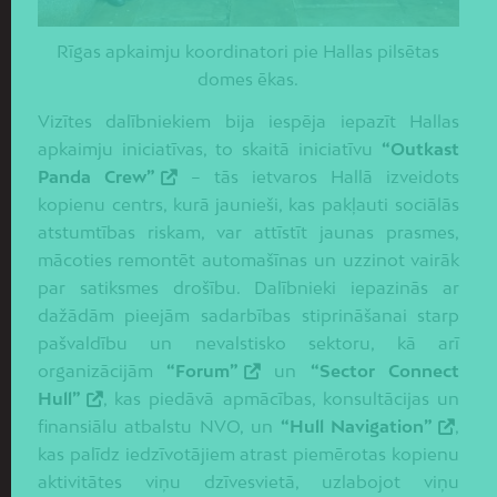
Rīgas apkaimju koordinatori pie Hallas pilsētas
domes ēkas.
Vizītes dalībniekiem bija iespēja iepazīt Hallas
apkaimju iniciatīvas, to skaitā iniciatīvu
“Outkast
Panda Crew”
– tās ietvaros Hallā izveidots
kopienu centrs, kurā jaunieši, kas pakļauti sociālās
atstumtības riskam, var attīstīt jaunas prasmes,
mācoties remontēt automašīnas un uzzinot vairāk
par satiksmes drošību. Dalībnieki iepazinās ar
dažādām pieejām sadarbības stiprināšanai starp
pašvaldību un nevalstisko sektoru, kā arī
organizācijām
“Forum”
un
“Sector Connect
Hull”
, kas piedāvā apmācības, konsultācijas un
finansiālu atbalstu NVO, un
“Hull Navigation”
,
kas palīdz iedzīvotājiem atrast piemērotas kopienu
aktivitātes viņu dzīvesvietā, uzlabojot viņu