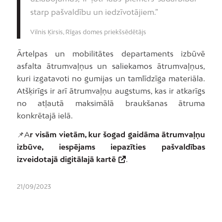
starp pašvaldību un iedzīvotājiem.”
Vilnis Ķirsis, Rīgas domes priekšsēdētājs
Ārtelpas un mobilitātes departaments izbūvē
asfalta ātrumvaļņus un saliekamos ātrumvaļņus,
kuri izgatavoti no gumijas un tamlīdzīga materiāla.
Atšķirīgs ir arī ātrumvaļņu augstums, kas ir atkarīgs
no atļautā maksimālā braukšanas ātruma
konkrētajā ielā.
📌A
r visām vietām, kur šogad gaidāma ātrumvaļņu
izbūve, iespējams iepazīties pašvaldības
izveidotajā
digitālajā kartē
.
21/09/2023