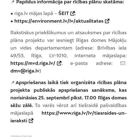
📌
Papildus informācija par rīcības plānu skatāma:
● riga.lv mājas lapā –
ŠEIT
;
●
https://environment.lv/lv/aktualitates
Rakstiskus priekšlikumus un atsauksmes par rīcības
plāna projektu var iesniegt Rīgas domes Mājokļu
un vides departamentam (adrese: Brīvības iela
49/53, Rīga, LV-1010, interneta mājaslapa:
https://mvd.riga.lv/
, e-pasta adrese:
dmv@riga.lv
)
📌
Apspriešanas laikā tiek organizēta rīcības plāna
projekta publiskās apspriešanas sanāksme, kas
norisināsies 25. septembrī plkst. 17.00 Rīgas domes
sēžu zālē.
To varēs vērot arī tiešraidē pašvaldības
mājaslapā
https://www.riga.lv/lv/tiesraides-un-
ieraksti