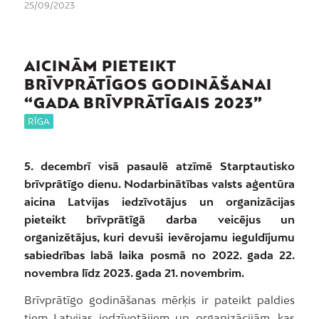
25/09/2023
AICINĀM PIETEIKT
BRĪVPRĀTĪGOS GODINĀŠANAI
“GADA BRĪVPRĀTĪGAIS 2023”
RĪGA
5. decembrī visā pasaulē atzīmē Starptautisko
brīvprātīgo dienu. Nodarbinātības valsts aģentūra
aicina Latvijas iedzīvotājus un organizācijas
pieteikt brīvprātīgā darba veicējus un
organizētājus, kuri devuši ievērojamu ieguldījumu
sabiedrības labā laika posmā no 2022. gada 22.
novembra līdz 2023. gada 21. novembrim.
Brīvprātīgo godināšanas mērķis ir pateikt paldies
tiem Latvijas iedzīvotājiem un organizācijām, kas