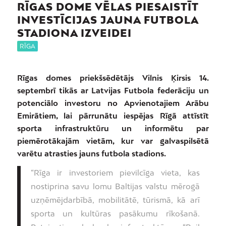
RĪGAS DOME VĒLAS PIESAISTĪT
INVESTĪCIJAS JAUNA FUTBOLA
STADIONA IZVEIDEI
RĪGA
Rīgas domes priekšsēdētājs Vilnis Ķirsis 14.
septembrī tikās ar Latvijas Futbola federāciju un
potenciālo investoru no Apvienotajiem Arābu
Emirātiem, lai pārrunātu iespējas Rīgā attīstīt
sporta infrastruktūru un informētu par
piemērotākajām vietām, kur var galvaspilsētā
varētu atrasties jauns futbola stadions.
“Rīga ir investoriem pievilcīga vieta, kas
nostiprina savu lomu Baltijas valstu mērogā
uzņēmējdarbībā, mobilitātē, tūrismā, kā arī
sporta un kultūras pasākumu rīkošanā.