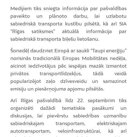
Medijiem tiks sniegta informācija par pašvaldības
paveikto un plānoto darbu, lai uzlabotu
sabiedriskā transporta kustību pilsētā, kā arī SIA
“Rīgas satiksmes” aktuālā informācija par
sabiedriskā transporta biļešu lietošanu.
Šonedēļ daudzviet Eiropā ar saukli “Taupi enerģiju”
norisinās tradicionālā Eiropas Mobilitātes nedēļa,
aicinot iedzīvotājus pēc iespējas mazāk izmantot
privātos transportlīdzekļus, tādā veidā
popularizējot zaļo dzīvesveidu un samazinot
emisiju un piesārņojuma apjomu pilsētās.
Arī Rīgas pašvaldībā līdz 22. septembrim tiks
organizēti dažādi tematiskie pasākumi un
diskusijas, lai pievērstu sabiedrības uzmanību
sabiedriskajam transportam, elektriskajam
autotransportam, veloinfrastruktūrai, kā arī