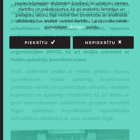
nepieciešamajām sīkdatnēm (cookies), lai uzlabotu vietnes
pārstāvniecības Latvijā atbalstu devās mācību
darbību un pakalpojumus, kā arī analizētu lietotājus un
vizītē uz Hallu Lielbritānijā. Tās ietvaros dalībnieki
pielāgotu saturu, šajā vietnē tiek izmantotas arī analītiskās
papildināja savas zināšanas par kopienu
sīkdatnes, kas analizē vietnes darbību. Lai uzzinātu vairāk
apmeklējiet
sīkdatņu
sadaļu.
saliedēšanas un attīstības metodēm, iepazina
Lielbritānijas labās prakses piemērus un iedvesmas
PIEKRĪTU
NEPIEKRĪTU
stāstus no Hallas nevalstiskā sektora
organizācijām (NVO), kā arī dalījās pieredzē ar
Hallas apkaimju koordinatoriem.
Vizīti dalībnieki iesāka ar Hallas pilsētas domes
apmeklējumu. Hallas apkaimju koordinatori
pastāstīja vairāk par pašvaldības atbalstu vietējām
kopienām un apkaimju iniciatīvām, kā arī darbu ar
grūti sasniedzamām sabiedrības grupām, savukārt
Rīgas apkaimju koordinatori iepazīstināja
pašvaldības pārstāvjus ar viņu paveikto Rīgā.