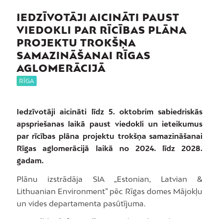
IEDZĪVOTĀJI AICINĀTI PAUST
VIEDOKLI PAR RĪCĪBAS PLĀNA
PROJEKTU TROKŠŅA
SAMAZINĀŠANAI RĪGAS
AGLOMERĀCIJĀ
RĪGA
Iedzīvotāji aicināti līdz 5. oktobrim sabiedriskās
apspriešanas laikā paust viedokli un ieteikumus
par rīcības plāna projektu trokšņa samazināšanai
Rīgas aglomerācijā laikā no 2024. līdz 2028.
gadam.
Plānu izstrādāja SIA „Estonian, Latvian &
Lithuanian Environment” pēc Rīgas domes Mājokļu
un vides departamenta pasūtījuma.