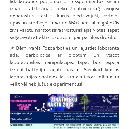
līdzdarboties pētījumos un eksperimentos, kā arī
izbaudīt atklāšanas prieku. Zinātnieki sagatavojuši
neparastus stāstus, kurus piedzīvojuši, kartējot
upes un atbrīvojot upes no šķēršļiem, lai migrējošās
zivis varētu nārstot savās vēsturiskajās vietās. Tāpat
sagatavoti atraktīvi uzdevumi par pārtikas drošību!
📌 Bērni varēs līdzdarboties un iejusties laboranta
ādā, darbojoties ar pipetēm un veicot
laboratoriskas manipulācijas. Tāpat būs iespēja
izzināt baktēriju bagāto pasauli. Savukārt ķīmijas
laboratorijas zinātnieki ļaus rotaļāties ar kolbām un
veikt vēl nebijušus eksperimentus!