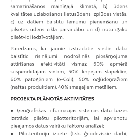
samazināšanos mainīgajā klimatā, b) ūdens
kvalitātes uzlabošanos lietusūdens izplūdes vietās,
c) uz datiem balstītu lēmumu pieņemšanu un
pilsētas ūdens cikla pārvaldību un d) noturīgāko
pilsētvidi iedzīvotājiem.
Paredzams, ka jaunie izstrādātie viedie dabā
balstītie risinājumi nodrošinās piesārņojuma
attīrīšanas efektivitāti vismaz 60% apmērā
suspendētajām vielām, 30% kopējam slāpeklim,
60% patogēniem (e-Coli), 50% ogļūdeņražiem
(naftas produktiem), 40% smagajiem metāliem.
PROJEKTA PLĀNOTĀS AKTIVITĀTES
● Ģeogrāfiskās informācijas sistēmas datu bāzes
izstrāde pilsētu pilotteritorijām, lai apvienotu
pieejamos datus vairāku faktoru analīzei;
● Pilotteritoriju izpēte (t.sk. ģeodēziskie darbi,