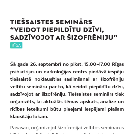
TIEŠSAISTES SEMINĀRS
“VEIDOT PIEPILDĪTU DZĪVI,
SADZĪVOJOT AR ŠIZOFRĒNIJU”
RĪGA
Šā gada 26. septembrī no plkst. 15.00–17.00 Rīgas
psihiatrijas un narkoloģijas centrs piedāvā iespēju
tiešsaistē noklausīties saslimšanai ar šizofrēniju
veltītu semināru par to, kā veidot piepildītu dzīvi,
sadzīvojot ar šizofrēniju. Tiešsaistes seminārs tiek
organizēts, lai aktuālās tēmas apskats, analīze un
rīcības ieteikumi būtu pieejami iespējami plašam
klausītāju lokam.
Pavasarī, organizējot šizofrēnijai veltītos seminārus