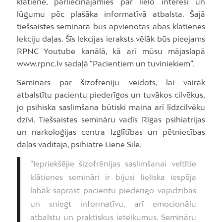
klātienē, pārliecinājāmies par lielo interesi un
lūgumu pēc plašāka informatīvā atbalsta. Šajā
tiešsaistes seminārā būs apvienotas abas klātienes
lekciju daļas. Šīs lekcijas ieraksts vēlāk būs pieejams
RPNC Youtube kanālā, kā arī mūsu mājaslapā
www.rpnc.lv sadaļā “Pacientiem un tuviniekiem”.
Seminārs par šizofrēniju veidots, lai vairāk
atbalstītu pacientu piederīgos un tuvākos cilvēkus,
jo psihiska saslimšana būtiski maina arī līdzcilvēku
dzīvi. Tiešsaistes semināru vadīs Rīgas psihiatrijas
un narkoloģijas centra Izglītības un pētniecības
daļas vadītāja, psihiatre Liene Sīle.
“Iepriekšējie šizofrēnijas saslimšanai veltītie
klātienes semināri ir bijusi lieliska iespēja
labāk saprast pacientu piederīgo vajadzības
un sniegt informatīvu, arī emocionālu
atbalstu un praktiskus ieteikumus. Semināru