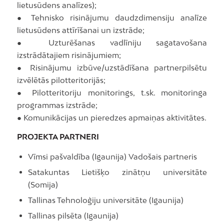
lietusūdens analīzes);
● Tehnisko risinājumu daudzdimensiju analīze
lietusūdens attīrīšanai un izstrāde;
● Uzturēšanas vadlīniju sagatavošana
izstrādātajiem risinājumiem;
● Risinājumu izbūve/uzstādīšana partnerpilsētu
izvēlētās pilotteritorijās;
● Pilotteritoriju monitorings, t.sk. monitoringa
programmas izstrāde;
● Komunikācijas un pieredzes apmaiņas aktivitātes.
PROJEKTA PARTNERI
Vīmsi pašvaldība (Igaunija) Vadošais partneris
Satakuntas Lietišķo zinātņu universitāte
(Somija)
Tallinas Tehnoloģiju universitāte (Igaunija)
Tallinas pilsēta (Igaunija)