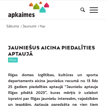
Sākums
Jaunumi
/
/
Rīga
JAUNIEŠUS AICINA PIEDALĪTIES
APTAUJĀ
RĪGA
Rīgas domes Izglītības, kultūras un sporta
departaments aicina jauniešus vecumā no 13 līdz
25 gadiem piedalīties aptaujā “Jauniešu aptauja
Rīgas pilsētā 2023”, kuras mērķis ir uzlabot
izpratni par Rīgas jauniešu interesēm, vajadzībām
un iespējām. Aptauja paredzēta ne vien tiem