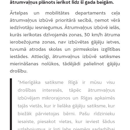
ātrumvaļņus plānots ierīkot līdz šī gada beigām.
Ārtelpas un mobilitātes departaments ceļa
ātrumvaļņus izbūvē prioritārā secībā, ņemot vērā
iedzīvotāju iesniegumus. Ātrumvaļņus izbūvē ielās,
kurās ierīkotas dzīvojamās zonas, 30 km/h ātruma
ierobežojuma zonas, nav izbūvētas gājēju ietves,
tuvumā atrodas skolas un pirmsskolas izglītības
iestādes. Attiecīgi, ātrumvaļnus izbūvē satiksmes
mierināšanas nolūkos, tādējādi palielinot gājēju
drošību.
“Mierīgāka satiksme Rīgā ir mūsu visu
drošības interesēs, tāpēc ātrumvaļņus
izbūvējam mikrorajonos un Rīgas apkaimēs
tajās vietās, kur ir lielāka gājēju satiksme, kur
biežāk pārvietojas bērni. Pašu rīdzinieku
iesaiste, piesakot vietas, kur ieviest šādus
uzlabojumus, ir ļoti labs piemērs sadarbībai