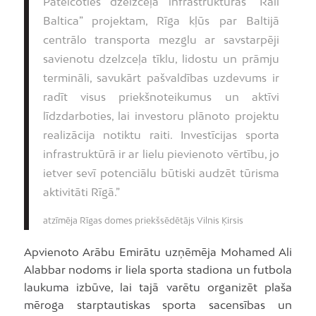
Pateicoties dzelzceļa infrastruktūras “Rail
Baltica” projektam, Rīga kļūs par Baltijā
centrālo transporta mezglu ar savstarpēji
savienotu dzelzceļa tīklu, lidostu un prāmju
termināli, savukārt pašvaldības uzdevums ir
radīt visus priekšnoteikumus un aktīvi
līdzdarboties, lai investoru plānoto projektu
realizācija notiktu raiti. Investīcijas sporta
infrastruktūrā ir ar lielu pievienoto vērtību, jo
ietver sevī potenciālu būtiski audzēt tūrisma
aktivitāti Rīgā.”
atzīmēja Rīgas domes priekšsēdētājs Vilnis Ķirsis
Apvienoto Arābu Emirātu uzņēmēja Mohamed Ali
Alabbar nodoms ir liela sporta stadiona un futbola
laukuma izbūve, lai tajā varētu organizēt plaša
mēroga starptautiskas sporta sacensības un