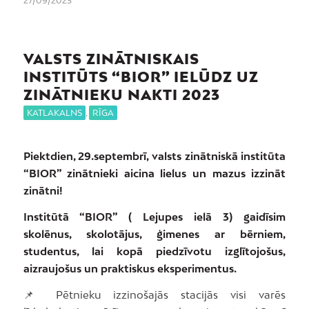
27/09/2023
VALSTS ZINĀTNISKAIS
INSTITŪTS “BIOR” IELŪDZ UZ
ZINĀTNIEKU NAKTI 2023
KATLAKALNS
,
RĪGA
Piektdien, 29.septembrī, valsts zinātniskā institūta
“BIOR” zinātnieki aicina lielus un mazus izzināt
zinātni!
Institūtā “BIOR” ( Lejupes ielā 3) gaidīsim
skolēnus, skolotājus, ģimenes ar bērniem,
studentus, lai kopā piedzīvotu izglītojošus,
aizraujošus un praktiskus eksperimentus.
📌 Pētnieku izzinošajās stacijās visi varēs