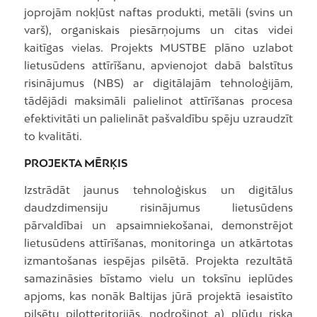
joprojām nokļūst naftas produkti, metāli (svins un
varš), organiskais piesārņojums un citas videi
kaitīgas vielas. Projekts MUSTBE plāno uzlabot
lietusūdens attīrīšanu, apvienojot dabā balstītus
risinājumus (NBS) ar digitālajām tehnoloģijām,
tādējādi maksimāli palielinot attīrīšanas procesa
efektivitāti un palielināt pašvaldību spēju uzraudzīt
to kvalitāti.
PROJEKTA MĒRĶIS
Izstrādāt jaunus tehnoloģiskus un digitālus
daudzdimensiju risinājumus lietusūdens
pārvaldībai un apsaimniekošanai, demonstrējot
lietusūdens attīrīšanas, monitoringa un atkārtotas
izmantošanas iespējas pilsētā. Projekta rezultātā
samazināsies bīstamo vielu un toksīnu ieplūdes
apjoms, kas nonāk Baltijas jūrā projektā iesaistīto
pilsētu pilotteritorijās, nodrošinot a) plūdu riska