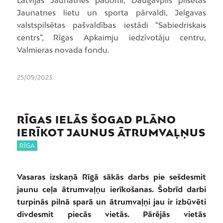
Latvijas Jaunatnes padomi, Daugavpils pilsētas
Jaunatnes lietu un sporta pārvaldi, Jelgavas
valstspilsētas pašvaldības iestādi “Sabiedriskais
centrs”, Rīgas Apkaimju iedzīvotāju centru,
Valmieras novada fondu.
25/09/2023
RĪGAS IELĀS ŠOGAD PLĀNO
IERĪKOT JAUNUS ĀTRUMVAĻŅUS
RĪGA
Vasaras izskaņā Rīgā sākās darbs pie sešdesmit
jaunu ceļa ātrumvaļņu ierīkošanas. Šobrīd darbi
turpinās pilnā sparā un ātrumvaļņi jau ir izbūvēti
divdesmit piecās vietās. Pārējās vietās