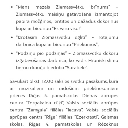
“Mans mazais Ziemassvētku brīnums” –
Ziemassvētku maisiņu gatavošana, izmantojot
papīra mežģīnes, lentītes un dažādus dekoriņus
kopā ar biedrību “Es varu visu!”;
“Izrotāsim Ziemassvētku eglīti” – rotājumu
darbnīca kopā ar biedrību “Priekumus”;
“Podziņu pie podziņas” – Ziemassvētku dekoru
izgatavošanas darbnīca, ko vadīs Hroniski slimo
bērnu draugu biedrība “Sūrābele”.
Savukārt plkst. 12.00 sāksies svētku pasākums, kurā
ar muzikāliem un radošiem priekšnesumiem
priecēs Rīgas 3. pamatskolas Dienas aprūpes
centra “Torņakalna rūķi”, Valsts sociālās aprūpes
centra “Zemgale” filiāles “Iecava”, Valsts sociālās
aprūpes centrs “Rīga” filiāles “Ezerkrasti”, Gaismas
skolas, Rīgas 4. pamatskolas un Rēzeknes