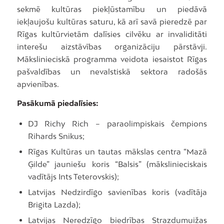
sekmē kultūras piekļūstamību un piedāvā
iekļaujošu kultūras saturu, kā arī savā pieredzē par
Rīgas kultūrvietām dalīsies cilvēku ar invaliditāti
interešu aizstāvības organizāciju pārstāvji.
Mākslinieciskā programma veidota iesaistot Rīgas
pašvaldības un nevalstiskā sektora radošās
apvienības.
Pasākumā piedalīsies:
DJ Richy Rich – paraolimpiskais čempions
Rihards Snikus;
Rīgas Kultūras un tautas mākslas centra “Mazā
Ģilde” jauniešu koris “Balsis” (mākslinieciskais
vadītājs Ints Teterovskis);
Latvijas Nedzirdīgo savienības koris (vadītāja
Brigita Lazda);
Latvijas Neredzīgo biedrības Strazdumuižas