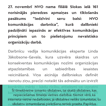
27. novembrī NVO nama filiālē Slokas ielā 161
norisinājās pieredzes apmaiņas un tīklošanās
pasākums “Iedzīvini savu balsi: NVO
komunikācijas darbnīca”, kurā dalībnieki
padziļināti iepazinās ar efektīvas komunikācijas
principiem un to pielietojumu nevalstisko
organizāciju darbā.
Darbnīcu vadīja komunikācijas eksperte Linda
Jākobsone-Gavala, kura uzsvēra skaidras un
konsekventas komunikācijas nozīmi organizācijas
atpazīstamības un sabiedrības iesaistes
veicināšanā. Viņa aicināja dalībniekus definēt
vienotu ziņu, precīzi noteikt tās adresātu un izvirzīt
konkrētu mērķi – kādu rīcību, attieksmi vai izpratni
Šī tīmekļvietne izmanto sīkdatnes, tai skaitā sīkdatnes, kas
komunikācija vēlas panākt. Linda akcentēja arī
nepieciešamas tīmekļa vietnes darbībai. Ņemot vērā, ka
nepieciešamību pārliecināties, ka auditorija saprot
interneta vietne nedarbosies, ja sīkdatnes netiks izmantotas, šo
sīkdatņu izmantošanai piekrišana netiek prasīta. Papildus
nodoto informāciju, kā arī atgādināja par