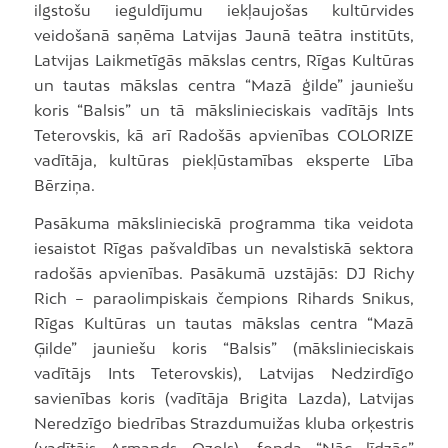
ilgstošu ieguldījumu iekļaujošas kultūrvides
veidošanā saņēma Latvijas Jaunā teātra institūts,
Latvijas Laikmetīgās mākslas centrs, Rīgas Kultūras
un tautas mākslas centra “Mazā ģilde” jauniešu
koris “Balsis” un tā mākslinieciskais vadītājs Ints
Teterovskis, kā arī Radošās apvienības COLORIZE
vadītāja, kultūras piekļūstamības eksperte Lība
Bērziņa.
Pasākuma mākslinieciskā programma tika veidota
iesaistot Rīgas pašvaldības un nevalstiskā sektora
radošās apvienības. Pasākumā uzstājās: DJ Richy
Rich – paraolimpiskais čempions Rihards Snikus,
Rīgas Kultūras un tautas mākslas centra “Mazā
Ģilde” jauniešu koris “Balsis” (mākslinieciskais
vadītājs Ints Teterovskis), Latvijas Nedzirdīgo
savienības koris (vadītāja Brigita Lazda), Latvijas
Neredzīgo biedrības Strazdumuižas kluba orķestris
(vadītājs Armands Ozols), fonda “Nāc līdzās”