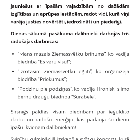
jauniešus ar īpašām vajadzībām no dažādām
izglītības un aprūpes iestādēm, radot vidi, kurā viņi
varēja justies novērtēti, iedrošināti un piederīgi.
Dienas sākumā pasākuma dalībnieki darbojās trīs
radošajās darbnīcās:
“Mans mazais Ziemassvētku brīnums”, ko vadīja
biedrība “Es varu visu!”;
“Izrotāsim Ziemassvētku eglīti”, ko organizēja
biedrība “Priekumus”;
“Podziņu pie podziņas”, ko vadīja Hroniski slimo
bērnu draugu biedrība “Sūrābele”.
Sirsnīgs paldies visām biedrībām par ieguldīto
darbu un radošo enerģiju, kas padarīja šo dienu
īpašu ikvienam dalībniekam!
Svinību kulminācijā izskanēja svētku koncerts, kurā