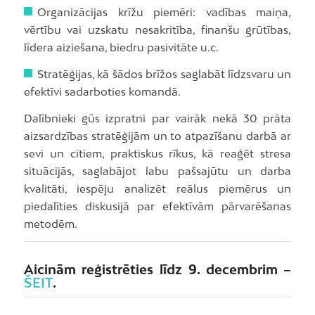
Organizācijas krīžu piemēri: vadības maiņa,
vērtību vai uzskatu nesakritība, finanšu grūtības,
līdera aiziešana, biedru pasivitāte u.c.
Stratēģijas, kā šādos brīžos saglabāt līdzsvaru un
efektīvi sadarboties komandā.
Dalībnieki gūs izpratni par vairāk nekā 30 prāta
aizsardzības stratēģijām un to atpazīšanu darbā ar
sevi un citiem, praktiskus rīkus, kā reaģēt stresa
situācijās, saglabājot labu pašsajūtu un darba
kvalitāti, iespēju analizēt reālus piemērus un
piedalīties diskusijā par efektīvām pārvarēšanas
metodēm.
Aicinām reģistrēties līdz 9. decembrim –
ŠEIT
.