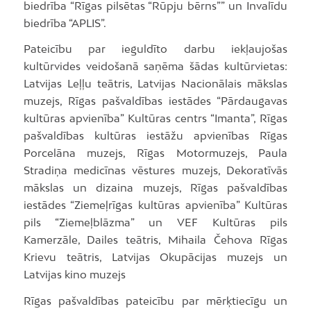
biedrība “Rīgas pilsētas “Rūpju bērns”” un Invalīdu
biedrība “APLIS”.
Pateicību par ieguldīto darbu iekļaujošas
kultūrvides veidošanā saņēma šādas kultūrvietas:
Latvijas Leļļu teātris, Latvijas Nacionālais mākslas
muzejs, Rīgas pašvaldības iestādes “Pārdaugavas
kultūras apvienība” Kultūras centrs “Imanta”, Rīgas
pašvaldības kultūras iestāžu apvienības Rīgas
Porcelāna muzejs, Rīgas Motormuzejs, Paula
Stradiņa medicīnas vēstures muzejs, Dekoratīvās
mākslas un dizaina muzejs, Rīgas pašvaldības
iestādes “Ziemeļrīgas kultūras apvienība” Kultūras
pils “Ziemeļblāzma” un VEF Kultūras pils
Kamerzāle, Dailes teātris, Mihaila Čehova Rīgas
Krievu teātris, Latvijas Okupācijas muzejs un
Latvijas kino muzejs
Rīgas pašvaldības pateicību par mērķtiecīgu un