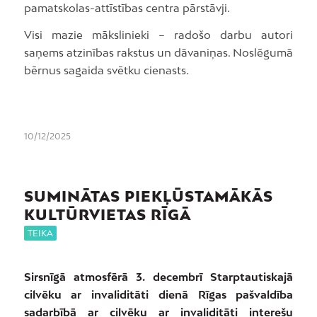
pamatskolas-attīstības centra pārstāvji.
Visi mazie mākslinieki – radošo darbu autori
saņems atzinības rakstus un dāvaniņas. Noslēgumā
bērnus sagaida svētku cienasts.
10/12/2025
SUMINĀTAS PIEKĻŪSTAMĀKĀS
KULTŪRVIETAS RĪGĀ
TEIKA
Sirsnīgā atmosfērā 3. decembrī Starptautiskajā
cilvēku ar invaliditāti dienā Rīgas pašvaldība
sadarbībā ar cilvēku ar invaliditāti interešu