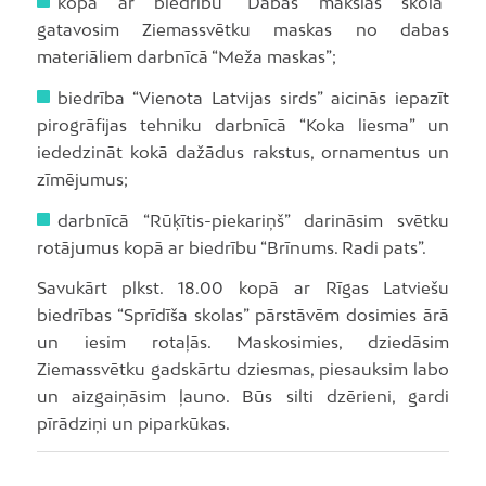
kopā ar biedrību “Dabas mākslas skola”
gatavosim Ziemassvētku maskas no dabas
materiāliem darbnīcā “Meža maskas”;
biedrība “Vienota Latvijas sirds” aicinās iepazīt
pirogrāfijas tehniku darbnīcā “Koka liesma” un
iededzināt kokā dažādus rakstus, ornamentus un
zīmējumus;
darbnīcā “Rūķītis-piekariņš” darināsim svētku
rotājumus kopā ar biedrību “Brīnums. Radi pats”.
Savukārt plkst. 18.00 kopā ar Rīgas Latviešu
biedrības “Sprīdīša skolas” pārstāvēm dosimies ārā
un iesim rotaļās. Maskosimies, dziedāsim
Ziemassvētku gadskārtu dziesmas, piesauksim labo
un aizgaiņāsim ļauno. Būs silti dzērieni, gardi
pīrādziņi un piparkūkas.