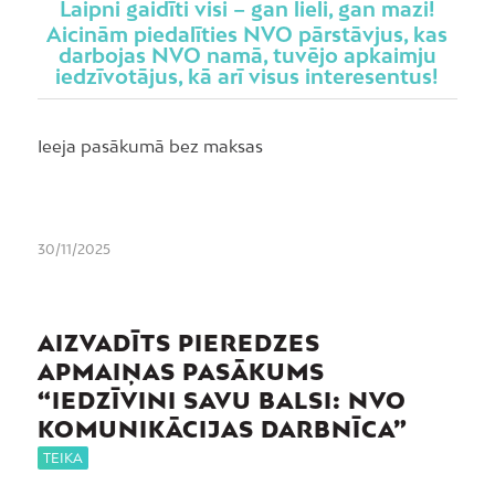
Laipni gaidīti visi – gan lieli, gan mazi!
Aicinām piedalīties NVO pārstāvjus, kas
darbojas NVO namā, tuvējo apkaimju
iedzīvotājus, kā arī visus interesentus!
Ieeja pasākumā bez maksas
30/11/2025
AIZVADĪTS PIEREDZES
APMAIŅAS PASĀKUMS
“IEDZĪVINI SAVU BALSI: NVO
KOMUNIKĀCIJAS DARBNĪCA”
TEIKA