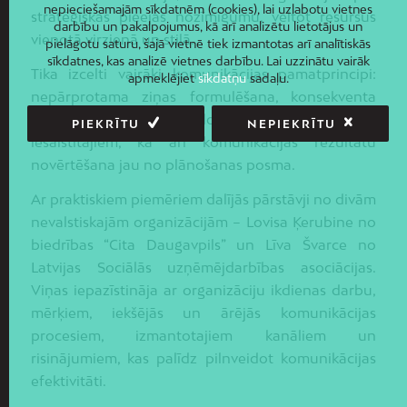
nepieciešamajām sīkdatnēm (cookies), lai uzlabotu vietnes
stratēģiskas pieejas nozīmīgumu, veltot resursus
darbību un pakalpojumus, kā arī analizētu lietotājus un
vienotā virzienā un stilā.
pielāgotu saturu, šajā vietnē tiek izmantotas arī analītiskās
sīkdatnes, kas analizē vietnes darbību. Lai uzzinātu vairāk
Tika izcelti vairāki komunikācijas pamatprincipi:
apmeklējiet
sīkdatņu
sadaļu.
nepārprotama ziņas formulēšana, konsekventa
klātbūtne dažādos kanālos, personiska pateicība
PIEKRĪTU
NEPIEKRĪTU
iesaistītajiem, kā arī komunikācijas rezultātu
novērtēšana jau no plānošanas posma.
Ar praktiskiem piemēriem dalījās pārstāvji no divām
nevalstiskajām organizācijām – Lovisa Ķerubine no
biedrības “Cita Daugavpils” un Līva Švarce no
Latvijas Sociālās uzņēmējdarbības asociācijas.
Viņas iepazīstināja ar organizāciju ikdienas darbu,
mērķiem, iekšējās un ārējās komunikācijas
procesiem, izmantotajiem kanāliem un
risinājumiem, kas palīdz pilnveidot komunikācijas
efektivitāti.