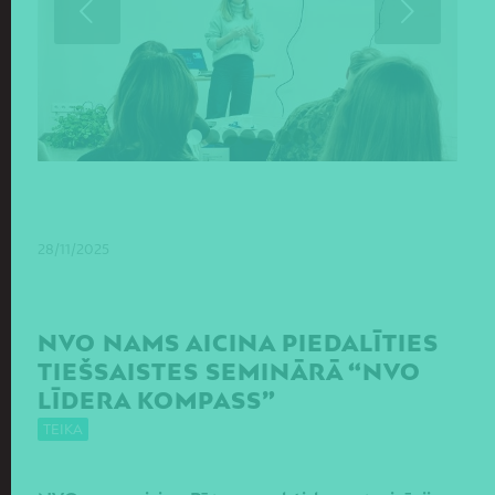
Next
1
2
3
4
5
6
7
28/11/2025
NVO NAMS AICINA PIEDALĪTIES
TIEŠSAISTES SEMINĀRĀ “NVO
LĪDERA KOMPASS”
TEIKA