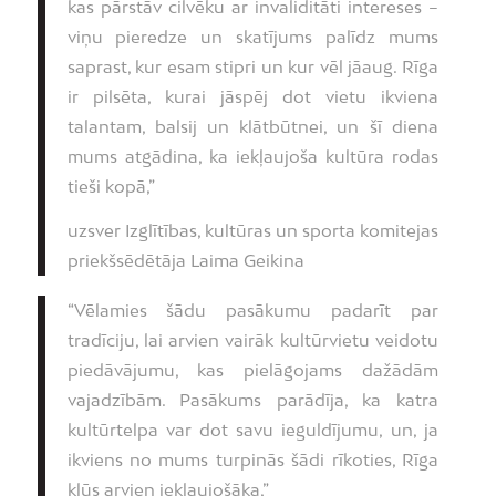
kas pārstāv cilvēku ar invaliditāti intereses –
viņu pieredze un skatījums palīdz mums
saprast, kur esam stipri un kur vēl jāaug. Rīga
ir pilsēta, kurai jāspēj dot vietu ikviena
talantam, balsij un klātbūtnei, un šī diena
mums atgādina, ka iekļaujoša kultūra rodas
tieši kopā,”
uzsver Izglītības, kultūras un sporta komitejas
priekšsēdētāja Laima Geikina
“Vēlamies šādu pasākumu padarīt par
tradīciju, lai arvien vairāk kultūrvietu veidotu
piedāvājumu, kas pielāgojams dažādām
vajadzībām. Pasākums parādīja, ka katra
kultūrtelpa var dot savu ieguldījumu, un, ja
ikviens no mums turpinās šādi rīkoties, Rīga
kļūs arvien iekļaujošāka,”