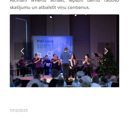
skatījumu un atbalstīt viņu centienus.
Next
1
2
3
4
5
6
7
8
11/12/2025