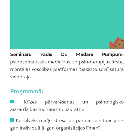
NVO nams aicina Rīgas nevalstisko organizāciju –
biedrību un nodibinājumu – pārstāvjus pieteikties
tiešsaistes semināram “Psiholoģiskās aizsardzības
NVO vidē: kā prāts mūs aizsargā no sāpēm un
stresa”, kas notiks 2025. gada 10. decembrī plkst.
14.00-17.00.
Semināru vadīs Dr. Madara Pumpure
,
psihosomatiskās medicīnas un psihoterapijas ārste,
mentālās veselības platformas “Sakārto sevi” satura
veidotāja.
Programmā:
Krīzes pārvarēšanas un psiholoģisko
aizsardzības mehānismu izpratne.
Kā cilvēks reaģē stresa un pārmaiņu situācijās –
gan individuālā, gan organizācijas līmenī.