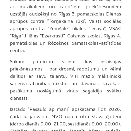
ar muzikāliem un radošiem priekšnesumiem
uzstājās audzēkņi no Rīgas 3. pamatskolas Dienas
aprūpes centra “Torņakalna rūķi”, Valsts sociālās
aprūpes centra “Zemgale” filiāles “Iecava”, VSAC
“Rīga” filiāles “Ezerkrasti”, Gaismas skolas, Rīgas 4.
pamatskolas un Rēzeknes pamatskolas–attīstības
centra.
Sakām pateicību visiem, kas iesaistījās
priekšnesumos – par drosmi, radošumu un vēlmi
dalīties ar savu talantu. Visi mazie mākslinieki
saņēma atzinības rakstus un dāvanas, savukārt
pasākuma noslēgumā viņus sagaidīja svētku
cienasts.
Izstāde “Pasaule ap mani” apskatāma līdz 2026.
gada 5. janvārim NVO nama otrā stāva gaitenī
(darba dienās 9.00–21.00, sestdienās 9.00–20.00).
Aicinām ikvienu atnākt, iepazīt bērnu radošo