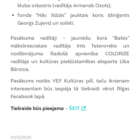
kluba orķestris (vadītājs Armands Ozols);
fonda “Nāc līdzās” jauktais koris (diriģents
Georgs Zujevs) un solisti.
Pasākuma vadītāji – jauniešu kora “Balsis”
mākslinieciskais vadītājs Ints Teterovskis un
nodibinājuma Radošā apvienība COLORIZE
vadītāja un kultūras piekļūstamības eksperte Lība
Bērziņa.
Pasākums notiks VEF Kultūras pilī, taču ikvienam
interesentam būs iespēja tā tiešraidi vērot Rīgas
Facebook lapā.
Tiešraide būs pieejama
–
ŠEIT
.
01/12/2025