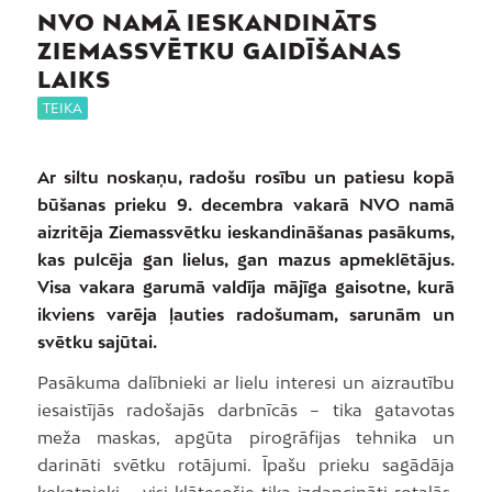
NVO NAMĀ IESKANDINĀTS
ZIEMASSVĒTKU GAIDĪŠANAS
LAIKS
TEIKA
Ar siltu noskaņu, radošu rosību un patiesu kopā
būšanas prieku 9. decembra vakarā NVO namā
aizritēja Ziemassvētku ieskandināšanas pasākums,
kas pulcēja gan lielus, gan mazus apmeklētājus.
Visa vakara garumā valdīja mājīga gaisotne, kurā
ikviens varēja ļauties radošumam, sarunām un
svētku sajūtai.
Pasākuma dalībnieki ar lielu interesi un aizrautību
iesaistījās radošajās darbnīcās – tika gatavotas
meža maskas, apgūta pirogrāfijas tehnika un
darināti svētku rotājumi. Īpašu prieku sagādāja