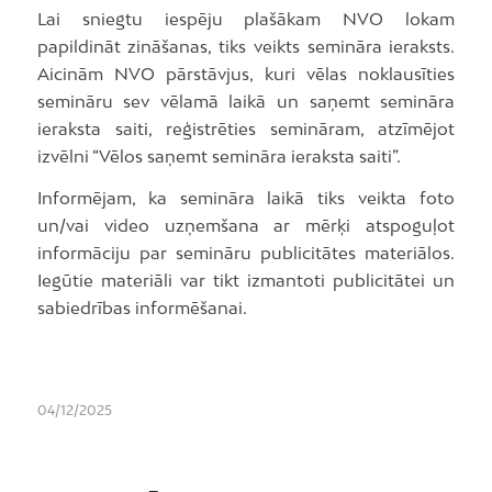
Lai sniegtu iespēju plašākam NVO lokam
papildināt zināšanas, tiks veikts semināra ieraksts.
Aicinām NVO pārstāvjus, kuri vēlas noklausīties
semināru sev vēlamā laikā un saņemt semināra
ieraksta saiti, reģistrēties semināram, atzīmējot
izvēlni “Vēlos saņemt semināra ieraksta saiti”.
Informējam, ka semināra laikā tiks veikta foto
un/vai video uzņemšana ar mērķi atspoguļot
informāciju par semināru publicitātes materiālos.
Iegūtie materiāli var tikt izmantoti publicitātei un
sabiedrības informēšanai.
04/12/2025