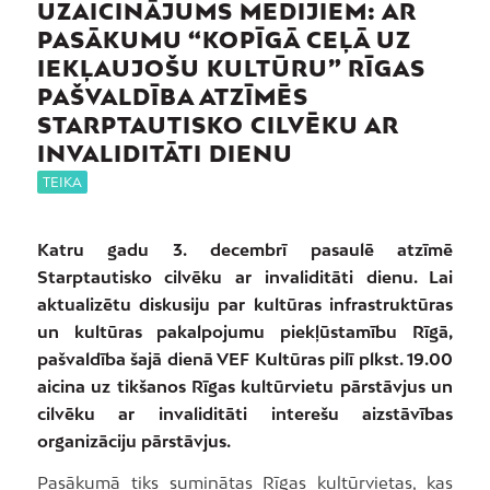
UZAICINĀJUMS MEDIJIEM: AR
PASĀKUMU “KOPĪGĀ CEĻĀ UZ
IEKĻAUJOŠU KULTŪRU” RĪGAS
PAŠVALDĪBA ATZĪMĒS
STARPTAUTISKO CILVĒKU AR
INVALIDITĀTI DIENU
TEIKA
Katru gadu 3. decembrī pasaulē atzīmē
Starptautisko cilvēku ar invaliditāti dienu. Lai
aktualizētu diskusiju par kultūras infrastruktūras
un kultūras pakalpojumu piekļūstamību Rīgā,
pašvaldība šajā dienā VEF Kultūras pilī plkst. 19.00
aicina uz tikšanos Rīgas kultūrvietu pārstāvjus un
cilvēku ar invaliditāti interešu aizstāvības
organizāciju pārstāvjus.
Pasākumā tiks suminātas Rīgas kultūrvietas, kas