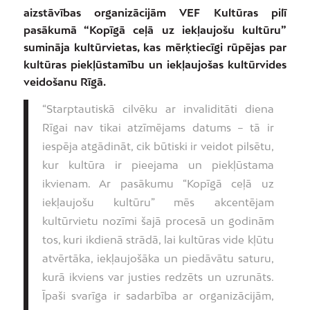
aizstāvības organizācijām VEF Kultūras pilī
pasākumā “Kopīgā ceļā uz iekļaujošu kultūru”
sumināja kultūrvietas, kas mērķtiecīgi rūpējas par
kultūras piekļūstamību un iekļaujošas kultūrvides
veidošanu Rīgā.
“Starptautiskā cilvēku ar invaliditāti diena
Rīgai nav tikai atzīmējams datums – tā ir
iespēja atgādināt, cik būtiski ir veidot pilsētu,
kur kultūra ir pieejama un piekļūstama
ikvienam. Ar pasākumu “Kopīgā ceļā uz
iekļaujošu kultūru” mēs akcentējam
kultūrvietu nozīmi šajā procesā un godinām
tos, kuri ikdienā strādā, lai kultūras vide kļūtu
atvērtāka, iekļaujošāka un piedāvātu saturu,
kurā ikviens var justies redzēts un uzrunāts.
Īpaši svarīga ir sadarbība ar organizācijām,