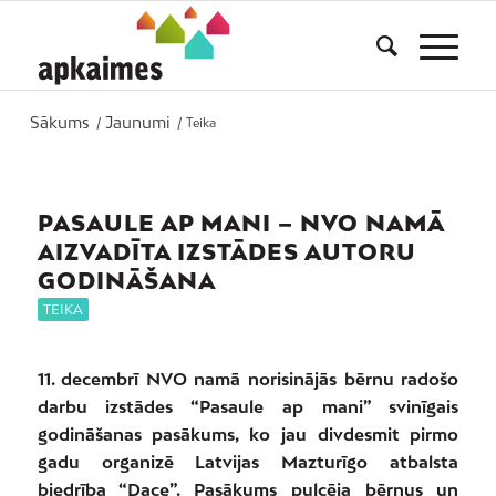
Sākums
Jaunumi
/
/
Teika
PASAULE AP MANI – NVO NAMĀ
AIZVADĪTA IZSTĀDES AUTORU
GODINĀŠANA
TEIKA
11. decembrī NVO namā norisinājās bērnu radošo
darbu izstādes “Pasaule ap mani” svinīgais
godināšanas pasākums, ko jau divdesmit pirmo
gadu organizē Latvijas Mazturīgo atbalsta
biedrība “Dace”. Pasākums pulcēja bērnus un