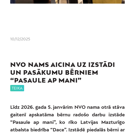
1
2
3
10/12/2025
NVO NAMS AICINA UZ IZSTĀDI
UN PASĀKUMU BĒRNIEM
“PASAULE AP MANI”
TEIKA
Līdz 2026. gada 5. janvārim NVO nama otrā stāva
gaitenī apskatāma bērnu radošo darbu izstāde
“Pasaule ap mani”, ko rīko Latvijas Mazturīgo
atbalsta biedrība “Dace”. Izstādē piedalās bērni ar