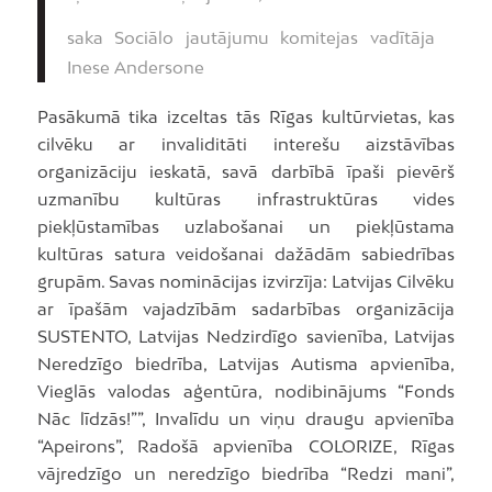
saka Sociālo jautājumu komitejas vadītāja
Inese Andersone
Pasākumā tika izceltas tās Rīgas kultūrvietas, kas
cilvēku ar invaliditāti interešu aizstāvības
organizāciju ieskatā, savā darbībā īpaši pievērš
uzmanību kultūras infrastruktūras vides
piekļūstamības uzlabošanai un piekļūstama
kultūras satura veidošanai dažādām sabiedrības
grupām. Savas nominācijas izvirzīja: Latvijas Cilvēku
ar īpašām vajadzībām sadarbības organizācija
SUSTENTO, Latvijas Nedzirdīgo savienība, Latvijas
Neredzīgo biedrība, Latvijas Autisma apvienība,
Vieglās valodas aģentūra, nodibinājums “Fonds
Nāc līdzās!””, Invalīdu un viņu draugu apvienība
“Apeirons”, Radošā apvienība COLORIZE, Rīgas
vājredzīgo un neredzīgo biedrība “Redzi mani”,