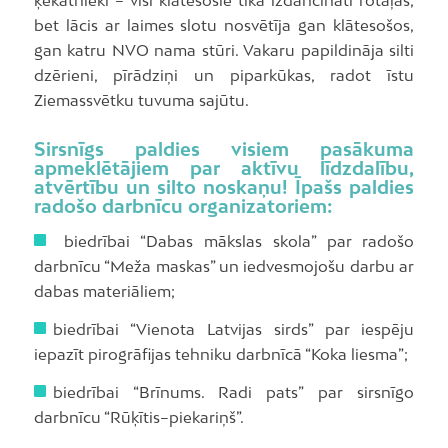
ķekatnieki – visi klātesošie tika izdancināti rotaļās,
bet lācis ar laimes slotu nosvētīja gan klātesošos,
gan katru NVO nama stūri. Vakaru papildināja silti
dzērieni, pīrādziņi un piparkūkas, radot īstu
Ziemassvētku tuvuma sajūtu.
Sirsnīgs paldies visiem pasākuma
apmeklētājiem par aktīvu līdzdalību,
atvērtību un silto noskaņu! Īpašs paldies
radošo darbnīcu organizatoriem:
biedrībai “Dabas mākslas skola” par radošo
darbnīcu “Meža maskas” un iedvesmojošu darbu ar
dabas materiāliem;
biedrībai “Vienota Latvijas sirds” par iespēju
iepazīt pirogrāfijas tehniku darbnīcā “Koka liesma”;
biedrībai “Brīnums. Radi pats” par sirsnīgo
darbnīcu “Rūķītis–piekariņš”.