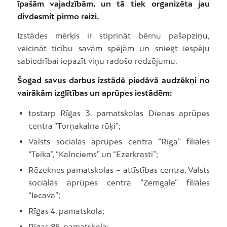
īpašām vajadzībām, un tā tiek organizēta jau
divdesmit pirmo reizi.
Izstādes mērķis ir stiprināt bērnu pašapziņu,
veicināt ticību savām spējām un sniegt iespēju
sabiedrībai iepazīt viņu radošo redzējumu.
Šogad savus darbus izstādē piedāvā audzēkņi no
vairākām izglītības un aprūpes iestādēm:
tostarp Rīgas 3. pamatskolas Dienas aprūpes
centra “Torņakalna rūķi”;
Valsts sociālās aprūpes centra “Rīga” filiāles
“Teika”, “Kalnciems” un “Ezerkrasti”;
Rēzeknes pamatskolas – attīstības centra, Valsts
sociālās aprūpes centra “Zemgale” filiāles
“Iecava”;
Rīgas 4. pamatskola;
Rīgas 86. pamatskola;