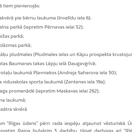
ā tiem pievienojās:
skvērā pie bērnu laukuma (Invalīdu iela 6);
alna parkā (iepretim Pērnavas ielai 52);
ižas parkā;
blāzmas parkā;
cāķu pludmales (Pludmales ielas un Kāpu prospekta krustoju
rutas Baumanes takas Lēpju ielā Daugavgrīvā;
rotaļu laukumā Pļavniekos (Andreja Saharova iela 30);
 vidusskolas sporta laukumā (Zentenes iela 19a);
aga promenādē (iepretim Maskavas ielai 262);
na laukumā;
teātra skvērā
tam “Rīgas ūdens” pērn rada iespēju atjaunot vēsturiskā 
pretim Raiņa bulvārim 3 darbību, tāpat darbojas arī “R