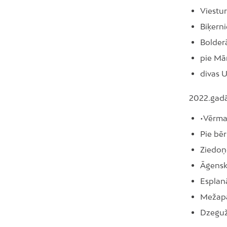
Viestur
Biķerni
Bolderā
pie Mār
divas U
2022.gadā 
•Vērma
Pie bēr
Ziedoņ
Āgensk
Esplanā
Mežapar
Dzegužk