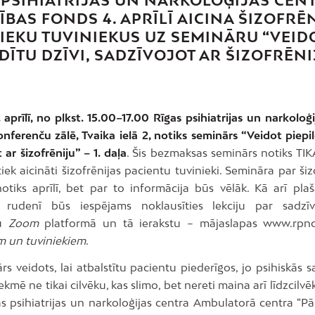
 PSIHIATRIJAS UN NARKOLOĢIJAS CEN
TĪBAS FONDS 4. APRĪLĪ AICINA ŠIZOFRĒ
IEKU TUVINIEKUS UZ SEMINĀRU “VEID
LDĪTU DZĪVI, SADZĪVOJOT AR ŠIZOFRĒNI
 aprīlī, no plkst. 15.00–17.00 Rīgas psihiatrijas un narkoloģ
ferenču zālē, Tvaika ielā 2, notiks seminārs “Veidot piepil
 ar šizofrēniju” – 1. daļa
. Šis bezmaksas seminārs notiks TIK
iek aicināti šizofrēnijas pacientu tuvinieki. Semināra par šiz
notiks aprīlī, bet par to informācija būs vēlāk. Kā arī pl
ju rudenī būs iespējams noklausīties lekciju par sadzī
ju
Zoom
platformā un tā ierakstu – mājaslapas www.rpnc.
m un tuviniekiem
.
rs veidots, lai atbalstītu pacientu piederīgos, jo psihiskās 
tekmē ne tikai cilvēku, kas slimo, bet nereti maina arī līdzcilvēk
as psihiatrijas un narkoloģijas centra Ambulatorā centra “P