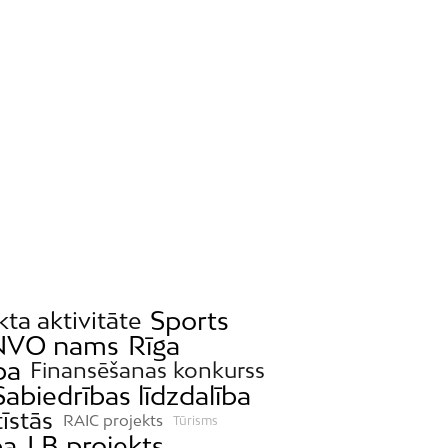
Sports
kta aktivitāte
NVO nams
Rīga
ba
Finansēšanas konkurss
Sabiedrības līdzdalība
tīstās
RAIC projekts
Tūrisms
ba
LB projekts