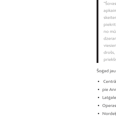
“Šova
apkai
skeit
piekri
no mūs
dzeram
viesie
drošs,
priekš
Šogad jaun
Centrāl
pie An
Latgale
Operas 
Nordeķ