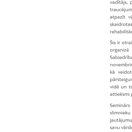
vadītājs, 
traucējum
atpazīt v
skaidrota
rehabilitā
Šis ir otr
organizē
Sabiedrīb
novembrim
kā veidot
pārsteigu
vidē un t
attieksmi 
Seminārs 
slimnieku 
jautājumus
savu vārd