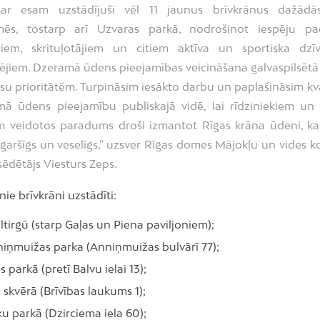
sar esam uzstādījuši vēl 11 jaunus brīvkrānus dažādā
mēs, tostarp arī Uzvaras parkā, nodrošinot iespēju pad
eriem, skrituļotājiem un citiem aktīva un sportiska dzīv
tējiem. Dzeramā ūdens pieejamības veicināšana galvaspilsētā 
u prioritātēm. Turpināsim iesākto darbu un paplašināsim kva
ā ūdens pieejamību publiskajā vidē, lai rīdziniekiem un 
m veidotos paradums droši izmantot Rīgas krāna ūdeni, kas 
 garšīgs un veselīgs,” uzsver Rīgas domes Mājokļu un vides k
sēdētājs Viesturs Zeps.
ie brīvkrāni uzstādīti:
tirgū (starp Gaļas un Piena paviljoniem);
niņmuižas parka (Anniņmuižas bulvārī 77);
s parkā (pretī Balvu ielai 13);
skvērā (Brīvības laukums 1);
u parkā (Dzirciema iela 60);