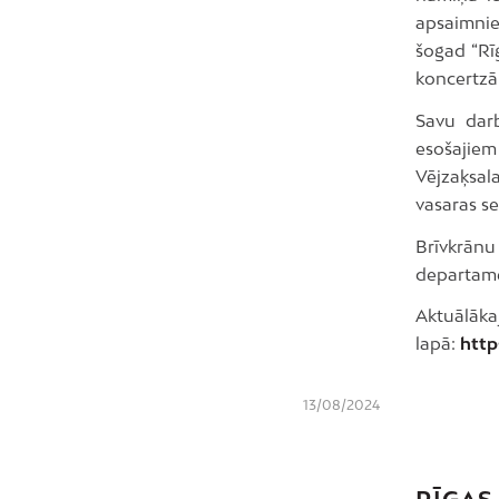
apsaimnie
šogad “Rīg
koncertzā
Savu darb
esošajiem
Vējzaķsala
vasaras s
Brīvkrān
departame
Aktuālāka
lapā:
http
13/08/2024