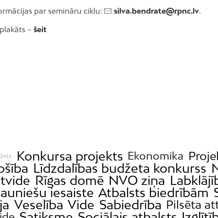
ormācijas par semināru ciklu:
silva.bendrate@rpnc.lv
.
plakāts –
šeit
Konkursa projekts
Proje
Ekonomika
žets
ošība
Līdzdalības budžeta konkurss
ētvide
Rīgas domē
NVO ziņa
Labklājī
auniešu iesaiste
Atbalsts biedrībām
ja
Veselība
Vide
Sabiedrība
Pilsēta at
Satiksme
Sociālais atbalsts
Izglītī
vide