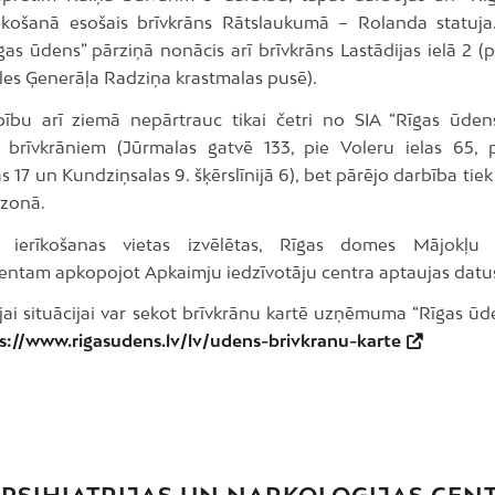
košanā esošais brīvkrāns Rātslaukumā – Rolanda statuja
as ūdens” pārziņā nonācis arī brīvkrāns Lastādijas ielā 2 (
les Ģenerāļa Radziņa krastmalas pusē).
ību arī ziemā nepārtrauc tikai četri no SIA “Rīgas ūden
 brīvkrāniem (Jūrmalas gatvē 133, pie Voleru ielas 65,
s 17 un Kundziņsalas 9. šķērslīnijā 6), bet pārējo darbība tie
ezonā.
u ierīkošanas vietas izvēlētas, Rīgas domes Mājokļu
ntam apkopojot Apkaimju iedzīvotāju centra aptaujas datu
jai situācijai var sekot brīvkrānu kartē uzņēmuma “Rīgas ūd
s://www.rigasudens.lv/lv/udens-brivkranu-karte