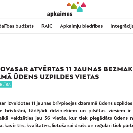
dalības budžets
RAIC
Apkaimju biedrības
Integrācij
ŠOVASAR ATVĒRTAS 11 JAUNAS BEZMA
MĀ ŪDENS UZPILDES VIETAS
ELĪBA
sar izveidotas 11 jaunas brīvpieejas dzeramā ūdens uzpildes 
e brīvkrāni, tādējādi rīdziniekiem un pilsētas viesiem ir
laikā veldzēties jau 36 vietās, kur tiek piegādāts ūdens n
 kas ir tīrs, kvalitatīvs, lietošanai drošs un regulāri tiek pār