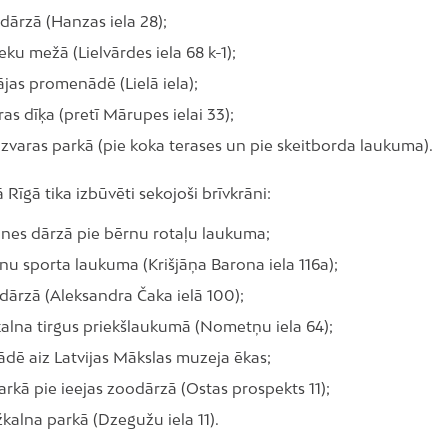
dārzā (Hanzas iela 28);
eku mežā (Lielvārdes iela 68 k-1);
jas promenādē (Lielā iela);
as dīķa (pretī Mārupes ielai 33);
zvaras parkā (pie koka terases un pie skeitborda laukuma).
Rīgā tika izbūvēti sekojoši brīvkrāni:
nes dārzā pie bērnu rotaļu laukuma;
nu sporta laukuma (Krišjāņa Barona iela 116a);
dārzā (Aleksandra Čaka ielā 100);
alna tirgus priekšlaukumā (Nometņu iela 64);
dē aiz Latvijas Mākslas muzeja ēkas;
kā pie ieejas zoodārzā (Ostas prospekts 11);
alna parkā (Dzegužu iela 11).