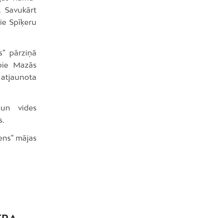
. Savukārt
pie Spīķeru
s” pārziņā
 pie Mazās
k atjaunota
 un vides
s.
ens” mājas