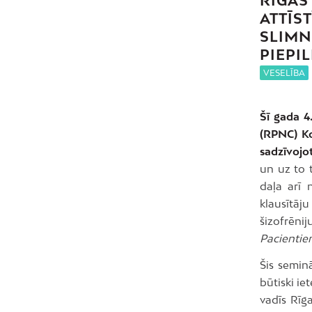
RĪGAS
ATTĪS
SLIMN
PIEPI
VESELĪBA
Šī gada 4.
(RPNC) Kon
sadzīvojot
un uz to t
daļa arī 
klausītā
šizofrēni
Pacientie
Šis seminā
būtiski ie
vadīs Rīg