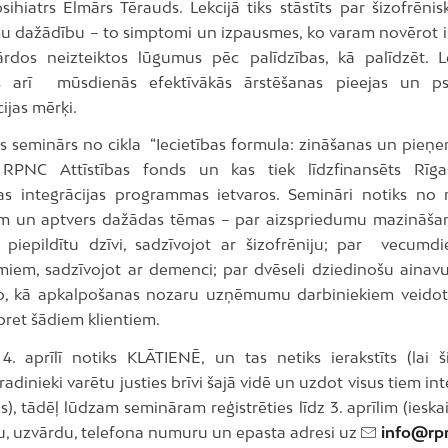
psihiatrs Elmārs Tērauds. Lekcijā tiks stāstīts par šizofrēni
u dažādību – to simptomi un izpausmes, ko varam novērot i
ārdos neizteiktos lūgumus pēc palīdzības, kā palīdzēt. Le
s arī mūsdienās efektīvākās ārstēšanas pieejas un psi
cijas mērķi.
ais seminārs no cikla “Iecietības formula: zināšanas un pieņ
 RPNC Attīstības fonds un kas tiek līdzfinansēts Rīgas
as integrācijas programmas ietvaros. Semināri notiks no 
 un aptvers dažādas tēmas – par aizspriedumu mazināšan
 piepildītu dzīvi, sadzīvojot ar šizofrēniju; par vecum
miem, sadzīvojot ar demenci; par dvēseli dziedinošu ainavu
o, kā apkalpošanas nozaru uzņēmumu darbiniekiem veidot
pret šādiem klientiem.
4. aprīlī notiks KLĀTIENĒ, un tas netiks ierakstīts (lai ši
radinieki varētu justies brīvi šajā vidē un uzdot visus tiem in
), tādēļ lūdzam semināram reģistrēties līdz 3. aprīlim (ieskai
u, uzvārdu, telefona numuru un epasta adresi uz
info@rpn