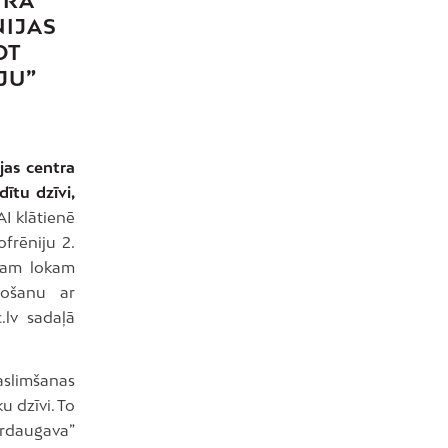
TRA
NIJAS
OT
JU”
ijas centra
dītu dzīvi,
AI klātienē
ofrēniju 2.
ašam lokam
vošanu ar
lv sadaļā
saslimšanas
u dzīvi. To
ārdaugava”