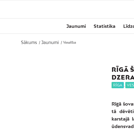
Jaunumi
Statistika
Līdz
Sākums
Jaunumi
/
/
Veselība
RĪGĀ 
DZERA
RĪGA
,
VES
Rīgā šova
tā dēvēti
karstajā 
ūdensvada,