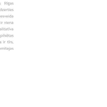
s Rīgas
zerties
esveida
ir viena
litatīva
pilsētas
ir tīrs,
omitejas