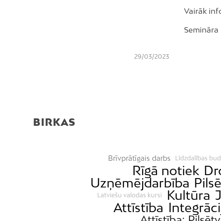
Vairāk inf
Semināra 
29/03/2023
BIRKAS
Brīvprātīgais darbs
Līdzdalības bud
Rīgā notiek
Dr
Uzņēmējdarbība
Pils
Kultūra
J
Latviešu valodas kursi
Attīstība
Integrāci
Attīstība; Pilsēt