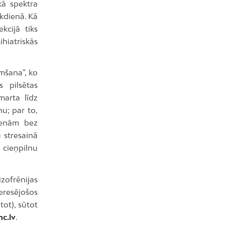
skā spektra
kdienā. Kā
kcijā tiks
hiatriskās
emšana”, ko
 pilsētas
marta līdz
u; par to,
dienām bez
 stresainā
 cieņpilnu
zofrēnijas
teresējošos
tot), sūtot
c.lv
.