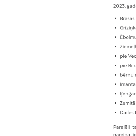
2023. gad
Brasas 
Grīziņk
Ēbelmu
Ziemeļ
pie Ve
pie Bi
bērnu 
Imantas
Ķengar
Zemitā
Dailes 
Paralēli 
namiņa ie