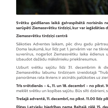
Svētku gaidīšanas laikā galvaspilsētā norisinās
sarūpēti Ziemassvētku tirdziņi, kur var iegādāties
Ziemassvētku tirdziņi centrā
Sākoties Adventes laikam, pēc divu gadu pārtrauk
Doma laukumā, kur līdz pat 1. janvārim var ne tikvi
suvenīrus, nogaršot Ziemassvētku laika ēdienus 
izbaudot dažādu mākslinieku priekšnesumus.
Uzburt svētku sajūtu līdz 31. decembrim ik die
Ziemassvētku labumu tirdziņam izveidotajā “Trušu
panorāmas rata ikviens ir aicināts palūkoties uz zi
Trīs svētdienās – 4., 11. un 18. decembrī – no plkst. 
meklēt svētku un kopības sajūtu. Būs silti dzērieni,
Trešajā adventē, 11. decembrī, no plkst. 11.00 līdz pl
Rīgas Latviešu biedrības nama Baltajā zālē 15. dec