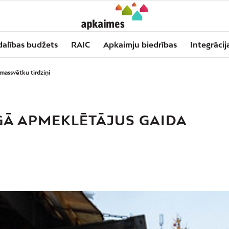
dalības budžets
RAIC
Apkaimju biedrības
Integrācij
massvētku tirdziņi
GĀ APMEKLĒTĀJUS GAIDA