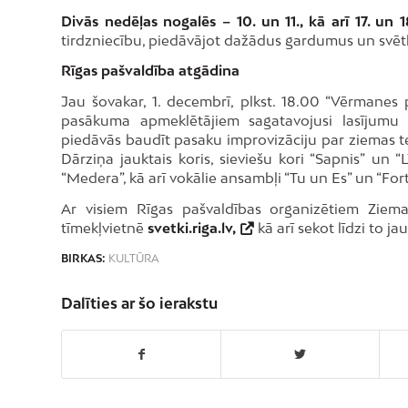
Divās nedēļas nogalēs – 10. un 11., kā arī 17. un
tirdzniecību, piedāvājot dažādus gardumus un svē
Rīgas pašvaldība atgādina
Jau šovakar, 1. decembrī, plkst. 18.00 “Vērmanes 
pasākuma apmeklētājiem sagatavojusi lasījumu 
piedāvās baudīt pasaku improvizāciju par ziemas t
Dārziņa jauktais koris, sieviešu kori “Sapnis” un “
“Medera”, kā arī vokālie ansambļi “Tu un Es” un “For
Ar visiem Rīgas pašvaldības organizētiem Ziema
tīmekļvietnē
svetki.riga.lv,
kā arī sekot līdzi to j
BIRKAS:
KULTŪRA
Dalīties ar šo ierakstu