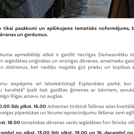
 ne tikai pasākumi un aplūkojams tematisks noformējums, b
 dāvanas un gardumus.
uma apmeklētāji atkal ir gaidīti Vecrīgas Ziemassvētku ti
en iegādāties oriģinālas un sirsnīgas dāvanas, amatnieku gat
un dzērienus, bet nedēļu nogalēs gūt prieku un kopības s
nu iespējams arī labiekārtotajā Esplanādes parkā, kur 
 karalistē” īpaši tiek gaidītas ģimenes ar bērniem, savuk
emīgo Rīgas ainavu no augšas.
10.00 līdz plkst. 16.00
Adventes tirdziņā Tallinas ielas kvartāl
 svaigas piparkūkas un lērums iepriecinājumu likšanai zem eglī
kst. 18.00
tematiskas dāvanas varēs iegādāties fon Stricka vill
embrī no plkst. 13.00 līdz plkst. 19.00 un 16. decembrī no 