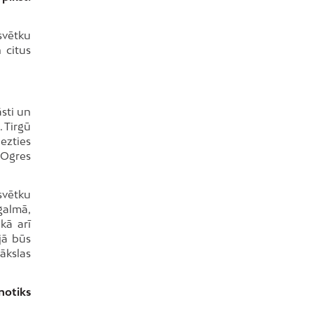
svētku
 citus
āsti un
. Tirgū
ezties
 Ogres
svētku
galmā,
kā arī
jā būs
ākslas
notiks