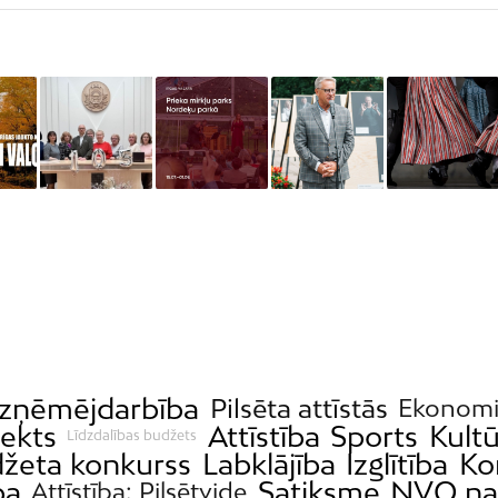
zņēmējdarbība
Pilsēta attīstās
Ekonomi
jekts
Attīstība
Sports
Kult
Līdzdalības budžets
džeta konkurss
Labklājība
Izglītība
Ko
ba
Satiksme
NVO n
Attīstība; Pilsētvide