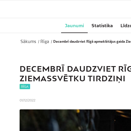
Jaunumi
Statistika
Līdz
Sākums
Rīga
/
/
Decembrī daudzviet Rīgā apmeklētājus gaida Zie
DECEMBRĪ DAUDZVIET RĪ
ZIEMASSVĒTKU TIRDZIŅI
RĪGA
01/12/2022