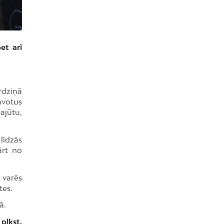
et arī
rdziņā
avotus
ajūtu,
līdzās
ārt no
ā varēs
tes.
ā.
plkst.