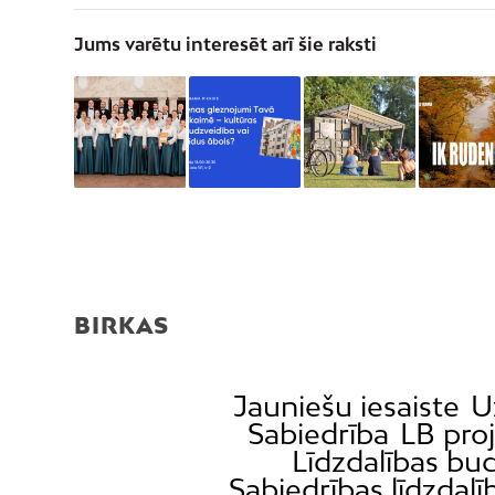
Jums varētu interesēt arī šie raksti
BIRKAS
Jauniešu iesaiste
U
Sabiedrība
LB pro
Līdzdalības bu
Sabiedrības līdzdalī