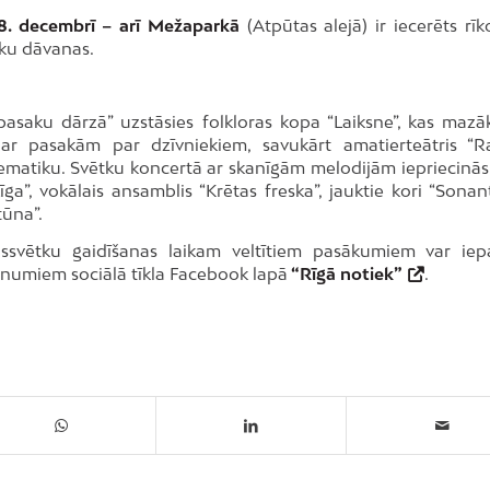
 18. decembrī – arī Mežaparkā
(Atpūtas alejā) ir iecerēts rīk
tku dāvanas.
pasaku dārzā” uzstāsies folkloras kopa “Laiksne”, kas mazā
ar pasakām par dzīvniekiem, savukārt amatierteātris “
ematiku. Svētku koncertā ar skanīgām melodijām iepriecinās
Līga”, vokālais ansamblis “Krētas freska”, jauktie kori “Sona
tūna”.
ssvētku gaidīšanas laikam veltītiem pasākumiem var iepa
aunumiem sociālā tīkla Facebook lapā
“Rīgā notiek”
.