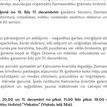
zdevēju asociācijas organizēts Ziemassvētku grāmatu tirdziņš.
iljonā no
15. līdz 17. decembrim
gaidāms Senioru Ziemas
 dzintara rotaslietas, svētku noskaņās veidotus dekorus un
 20 seniori.
 pārsteigumi un atklājumi – negaidītas garšas, intriģējoši st
piparkūkas, karsti dzērieni, silti adījumi un oriģinālas dāvanas
nās pie karstvīna, baudīt pusdienas vai vēlās brokastis, gri
šu ģimene kopā ar Rīgas Dizaina un mākslas vidusskolas un
vētku gaisotnei līdz pat 31. decembrim.
esi aicināti apmeklēt arī Kalnciema kvartāla ikgadējo Ziemas
ties brīvdienu pastaigās atjaunoto 19. gadsimta koka māju pa
jražotājiem un modes zīmoliem, parunāties ar tirgotājiem, 
sa mēneša garumā. Īpašs notikums Kalnciema kvartāla galeri
aplūkot un iegādāties jaunie mākslinieki no Latvijas M
t. 20.00 un 11. decembrī no plkst. 11.00 līdz plkst. 19.00 
ku tirdziņš “Viskaļos” (Viskaļu ielā 36A).