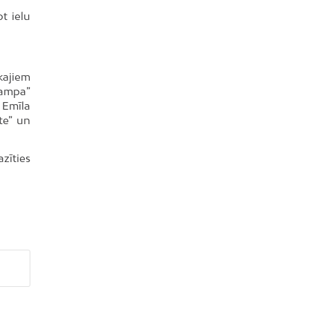
ot ielu
kajiem
Rampa”
 Emīla
nte” un
zīties