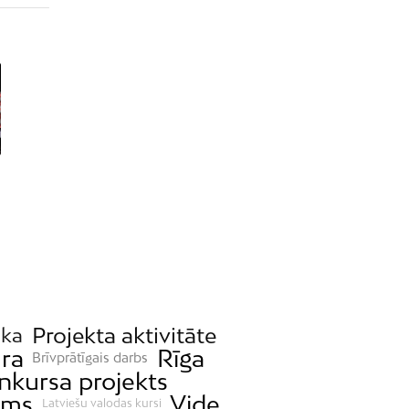
Projekta aktivitāte
ka
ūra
Rīga
Brīvprātīgais darbs
nkursa projekts
ams
Vide
Latviešu valodas kursi