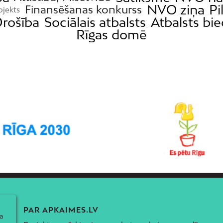
NVO ziņa
Pi
Finansēšanas konkurss
ojekts
rošība
Sociālais atbalsts
Atbalsts bi
Rīgas domē
PAR APKAIMES.LV
a