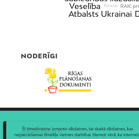
Veselība
RAIC pr
Tūrisms
Atbalsts Ukrainai
D
NODERĪGI
Šī tīmekļvietne izmanto sīkdatnes, tai skaitā sīkdatnes, kas
apkaimes@riga.lv
nepieciešamas tīmekļa vietnes darbībai. Ņemot vērā, ka internet