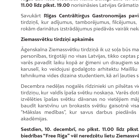
11.00 līdz plkst. 19.00
norisināsies Latvijas Grāmati
Savukārt
Rīgas Centrāltirgus Gastronomijas pav
tirdziņš, kur adījumus, tamborējumus, filcējumus,
rokām darinātus izstrādājumus piedāvās vairāk nekā
Ziemassvētku tirdziņi apkaimēs
Āgenskalna Ziemassvētku tirdziņā ik uz soļa būs mazi
personības, tirgotāji no visas Latvijas, tikko ceptas 
varēs pavadīt laiku kopā ar ģimeni un draugiem saru
karuselī, ko veidojusi godalgoto arhitektu Mailī
tehnikuma vides dizaina studentiem, kā arī ļauties s
Decembra nedēļas nogalēs rīdzinieki un pilsētas vi
tirdziņu, kur valdīs īpaša svētku noskaņa. Varēs do
izvēlēties īpašas svētku dāvanas no vietējiem mā
baudīt karstvīnu un brokastis svētku gaisotnē vi
“Mākslas medības”, kur savus darbus piedāvās 
akadēmijas.
Sestdien, 10. decembrī, no plkst. 11.00 līdz plks
biedrības “Free Riga” vēl neredzētu lietu Ziemassvēt