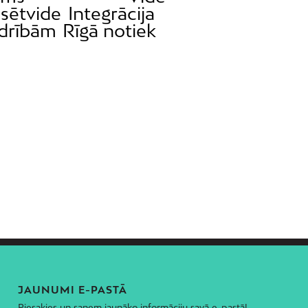
lsētvide
Integrācija
edrībām
Rīgā notiek
JAUNUMI E-PASTĀ
Piesakies un saņem jaunāko informāciju savā e-pastā!