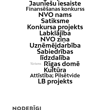
Jauniešu iesaiste
Finansēšanas konkurss
NVO nams
Satiksme
Konkursa projekts
Labklājība
NVO ziņa
Uzņēmējdarbība
Sabiedrības
līdzdalība
Rīgas domē
Tūrisms
Kultūra
Attīstība; Pilsētvide
LB projekts
NODERĪGI