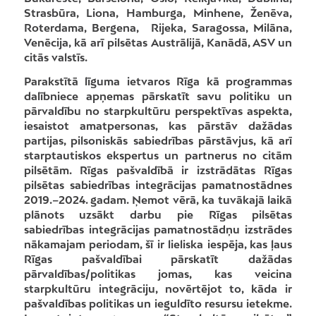
Strasbūra, Liona, Hamburga, Minhene, Ženēva,
Roterdama, Bergena, Rijeka, Saragossa, Milāna,
Venēcija, kā arī pilsētas Austrālijā, Kanādā, ASV un
citās valstīs.
Parakstītā līguma ietvaros Rīga kā programmas
dalībniece apņemas pārskatīt savu politiku un
pārvaldību no starpkultūru perspektīvas aspekta,
iesaistot amatpersonas, kas pārstāv dažādas
partijas, pilsoniskās sabiedrības pārstāvjus, kā arī
starptautiskos ekspertus un partnerus no citām
pilsētām. Rīgas pašvaldībā ir izstrādātas Rīgas
pilsētas sabiedrības integrācijas pamatnostādnes
2019.–2024. gadam. Ņemot vērā, ka tuvākajā laikā
plānots uzsākt darbu pie Rīgas pilsētas
sabiedrības integrācijas pamatnostādņu izstrādes
nākamajam periodam, šī ir lieliska iespēja, kas ļaus
Rīgas pašvaldībai pārskatīt dažādas
pārvaldības/politikas jomas, kas veicina
starpkultūru integrāciju, novērtējot to, kāda ir
pašvaldības politikas un ieguldīto resursu ietekme.