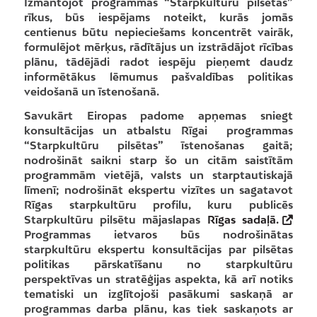
Izmantojot programmas “Starpkultūru pilsētas”
rīkus, būs iespējams noteikt, kurās jomās
centienus būtu nepieciešams koncentrēt vairāk,
formulējot mērķus, rādītājus un izstrādājot rīcības
plānu, tādējādi radot iespēju pieņemt daudz
informētākus lēmumus pašvaldības politikas
veidošanā un īstenošanā.
Savukārt Eiropas padome apņemas sniegt
konsultācijas un atbalstu Rīgai programmas
“Starpkultūru pilsētas” īstenošanas gaitā;
nodrošināt saikni starp šo un citām saistītām
programmām vietējā, valsts un starptautiskajā
līmenī; nodrošināt ekspertu vizītes un sagatavot
Rīgas starpkultūru profilu, kuru publicēs
Starpkultūru pilsētu mājaslapas
Rīgas sadaļā.
Programmas ietvaros būs nodrošinātas
starpkultūru ekspertu konsultācijas par pilsētas
politikas pārskatīšanu no starpkultūru
perspektīvas un stratēģijas aspekta, kā arī notiks
tematiski un izglītojoši pasākumi saskaņā ar
programmas darba plānu, kas tiek saskaņots ar