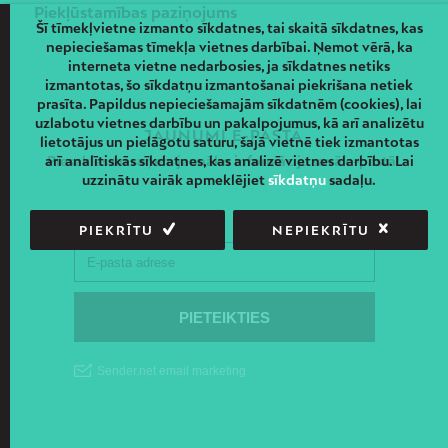
Piekļūstamības paziņojums
Šī tīmekļvietne izmanto sīkdatnes, tai skaitā sīkdatnes, kas
nepieciešamas tīmekļa vietnes darbībai. Ņemot vērā, ka
interneta vietne nedarbosies, ja sīkdatnes netiks
izmantotas, šo sīkdatņu izmantošanai piekrišana netiek
prasīta. Papildus nepieciešamajām sīkdatnēm (cookies), lai
uzlabotu vietnes darbību un pakalpojumus, kā arī analizētu
JAUNUMI E-PASTĀ
lietotājus un pielāgotu saturu, šajā vietnē tiek izmantotas
arī analītiskās sīkdatnes, kas analizē vietnes darbību. Lai
Piesakies un saņem jaunāko informāciju savā e-pastā!
uzzinātu vairāk apmeklējiet
sīkdatņu
sadaļu.
PIEKRĪTU
NEPIEKRĪTU