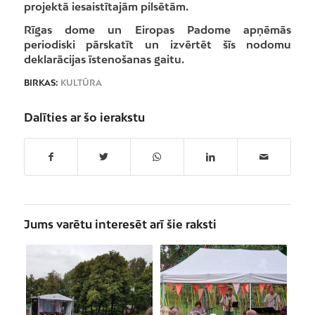
projektā iesaistītajām pilsētām.
Rīgas dome un Eiropas Padome apņēmās
periodiski pārskatīt un izvērtēt šīs nodomu
deklarācijas īstenošanas gaitu.
BIRKAS:
KULTŪRA
Dalīties ar šo ierakstu
Jums varētu interesēt arī šie raksti