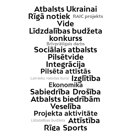
Atbalsts Ukrainai
Rīgā notiek
RAIC projekts
Vide
Līdzdalības budžeta
konkurss
Brīvprātīgais darbs
Sociālais atbalsts
Pilsētvide
Integrācija
Pilsēta attīstās
Izglītība
Latviešu valodas kursi
Ekonomika
Sabiedrība
Drošība
Atbalsts biedrībām
Veselība
Projekta aktivitāte
Attīstība
Līdzdalības budžets
Rīga
Sports