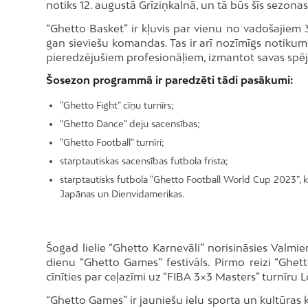
notiks 12. augustā Grīziņkalnā, un tā būs šīs sezonas
“Ghetto Basket” ir kļuvis par vienu no vadošajiem 3
gan sieviešu komandas. Tas ir arī nozīmīgs notikums
pieredzējušiem profesionāļiem, izmantot savas spēja
Šosezon programmā ir paredzēti tādi pasākumi:
“Ghetto Fight” cīņu turnīrs;
“Ghetto Dance” deju sacensības;
“Ghetto Football” turnīri;
starptautiskas sacensības futbola frista;
starptautisks futbola “Ghetto Football World Cup 2023”, kas
Japānas un Dienvidamerikas.
Šogad lielie “Ghetto Karnevāli” norisināsies Valmier
dienu “Ghetto Games” festivāls. Pirmo reizi “Ghe
cīnīties par ceļazīmi uz “FIBA 3×3 Masters” turnīru L
“Ghetto Games” ir jauniešu ielu sporta un kultūras 