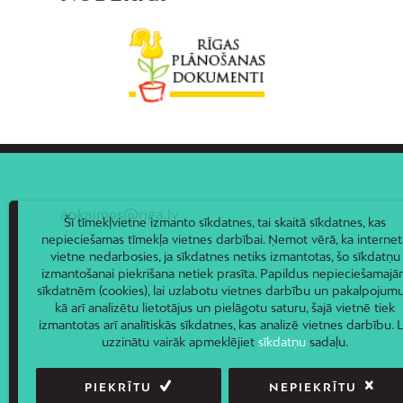
apkaimes@riga.lv
Šī tīmekļvietne izmanto sīkdatnes, tai skaitā sīkdatnes, kas
nepieciešamas tīmekļa vietnes darbībai. Ņemot vērā, ka internet
vietne nedarbosies, ja sīkdatnes netiks izmantotas, šo sīkdatņu
izmantošanai piekrišana netiek prasīta. Papildus nepieciešamaj
sīkdatnēm (cookies), lai uzlabotu vietnes darbību un pakalpojumu
kā arī analizētu lietotājus un pielāgotu saturu, šajā vietnē tiek
izmantotas arī analītiskās sīkdatnes, kas analizē vietnes darbību. L
uzzinātu vairāk apmeklējiet
sīkdatņu
sadaļu.
PIEKRĪTU
NEPIEKRĪTU