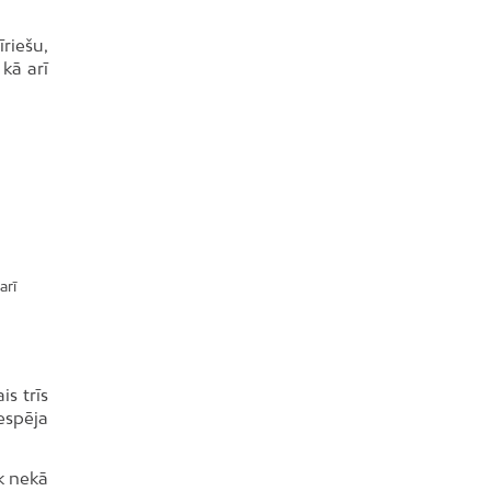
īriešu,
 kā arī
arī
is trīs
espēja
k nekā