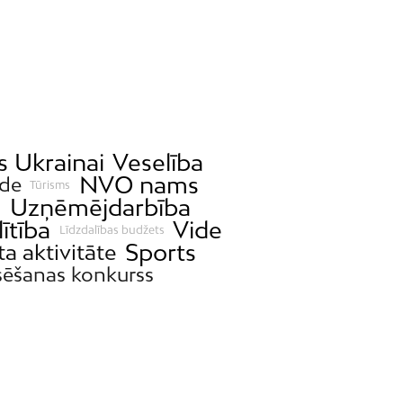
s Ukrainai
Veselība
NVO nams
ide
Tūrisms
a
Uzņēmējdarbība
lītība
Vide
Līdzdalības budžets
Sports
ta aktivitāte
sēšanas konkurss