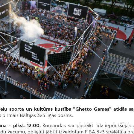
 ielu sporta un kultūras kustība “Ghetto Games” atklās sa
pirmais Baltijas 3×3 līgas posms.
ana – plkst. 12:00.
Komandas var pieteikt līdz iepriekšējās 
 gadu vecumu, obligāti jābūt izveidotam FIBA 3×3 spēlētāja pr