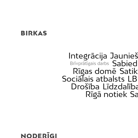
BIRKAS
Integrācija
Jaunieš
Sabied
Brīvprātīgais darbs
Rīgas domē
Sati
Sociālais atbalsts
LB
Drošība
Līdzdalīb
Rīgā notiek
Sa
NODERĪGI