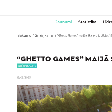
Jaunumi
Statistika
Līdz
Sākums
Grīziņkalns
/
/
“Ghetto Games” maijā sāk savu jubilejas 1
“GHETTO GAMES” MAIJĀ S
GRĪZIŅKALNS
12/05/2023