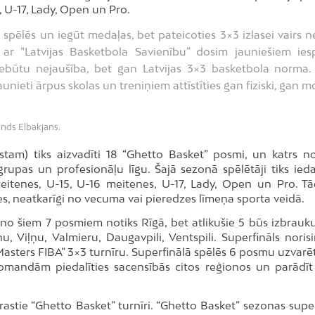
, U-17, Lady, Open un Pro.
 spēlēs un iegūt medaļas, bet pateicoties 3×3 izlasei vairs n
ar “Latvijas Basketbola Savienību” dosim jauniešiem ies
 nebūtu nejaušība, bet gan Latvijas 3×3 basketbola norma.
nieti ārpus skolas un treniņiem attīstīties gan fiziski, gan mo
onds Elbakjans.
am) tiks aizvadīti 18 “Ghetto Basket” posmi, un katrs n
upas un profesionāļu līgu. Šajā sezonā spēlētāji tiks iedal
meitenes, U-15, U-16 meitenes, U-17, Lady, Open un Pro. Tā
ties, neatkarīgi no vecuma vai pieredzes līmeņa sporta veidā.
 no šiem 7 posmiem notiks Rīgā, bet atlikušie 5 būs izbrauk
nu, Viļņu, Valmieru, Daugavpili, Ventspili. Superfināls noris
 Masters FIBA” 3×3 turnīru. Superfinālā spēlēs 6 posmu uzvarē
mandām piedalīties sacensībās citos reģionos un parādīt
ierastie “Ghetto Basket” turnīri. “Ghetto Basket” sezonas supe