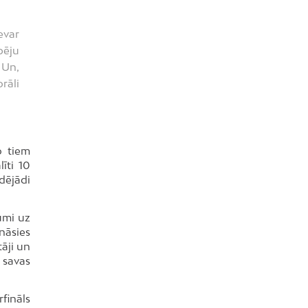
evar
pēju
 Un,
rāli
o tiem
īti 10
dējādi
umi uz
ināsies
tāji un
 savas
rfināls