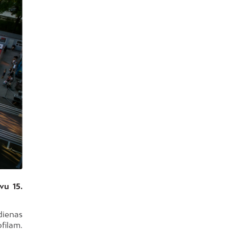
vu 15.
dienas
ofilam.