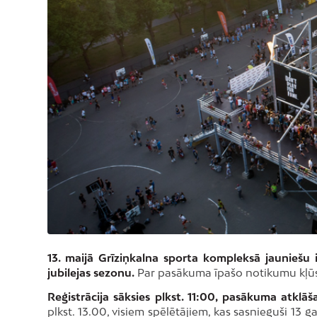
13. maijā Grīziņkalna sporta kompleksā jauniešu
jubilejas sezonu.
Par pasākuma īpašo notikumu kļūs 
Reģistrācija sāksies plkst. 11:00, pasākuma atklāš
plkst. 13.00, visiem spēlētājiem, kas sasnieguši 13