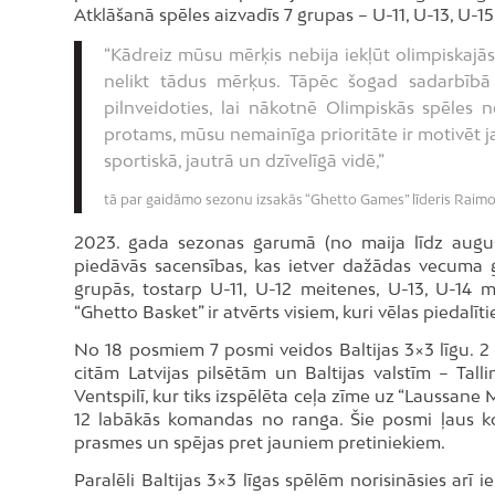
Atklāšanā spēles aizvadīs 7 grupas – U-11, U-13, U-15
“Kādreiz mūsu mērķis nebija iekļūt olimpiskajās
nelikt tādus mērķus. Tāpēc šogad sadarbībā 
pilnveidoties, lai nākotnē Olimpiskās spēles
protams, mūsu nemainīga prioritāte ir motivēt jau
sportiskā, jautrā un dzīvelīgā vidē,”
tā par gaidāmo sezonu izsakās “Ghetto Games” līderis Raim
2023. gada sezonas garumā (no maija līdz august
piedāvās sacensības, kas ietver dažādas vecuma gr
grupās, tostarp U-11, U-12 meitenes, U-13, U-14 
“Ghetto Basket” ir atvērts visiem, kuri vēlas piedalī
No 18 posmiem 7 posmi veidos Baltijas 3×3 līgu. 2
citām Latvijas pilsētām un Baltijas valstīm – Talli
Ventspilī, kur tiks izspēlēta ceļa zīme uz “Laussane
12 labākās komandas no ranga. Šie posmi ļaus ko
prasmes un spējas pret jauniem pretiniekiem.
Paralēli Baltijas 3×3 līgas spēlēm norisināsies arī 