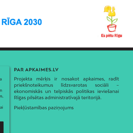
PAR APKAIMES.LV
Projekta mērķis ir nosakot apkaimes, radīt
a
priekšnoteikumus līdzsvarotas sociāli –
ām
ekonomiskās un telpiskās politikas ieviešanai
s,
Rīgas pilsētas administratīvajā teritorijā.
ai
Piekļūstamības paziņojums