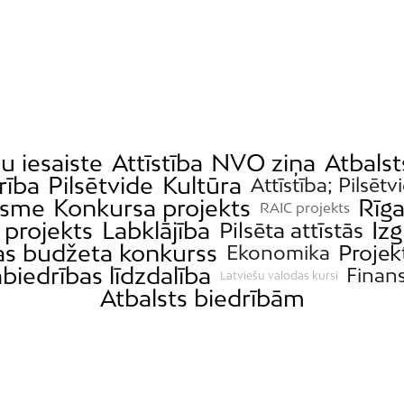
u iesaiste
Attīstība
NVO ziņa
Atbalst
rība
Pilsētvide
Kultūra
Attīstība; Pilsētv
ksme
Konkursa projekts
Rīg
RAIC projekts
 projekts
Labklājība
Izg
Pilsēta attīstās
as budžeta konkurss
Projek
Ekonomika
biedrības līdzdalība
Finan
Latviešu valodas kursi
Atbalsts biedrībām