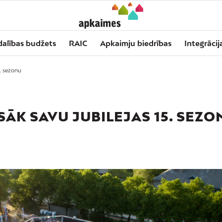
dalības budžets
RAIC
Apkaimju biedrības
Integrācij
5. sezonu
ĀK SAVU JUBILEJAS 15. SEZO