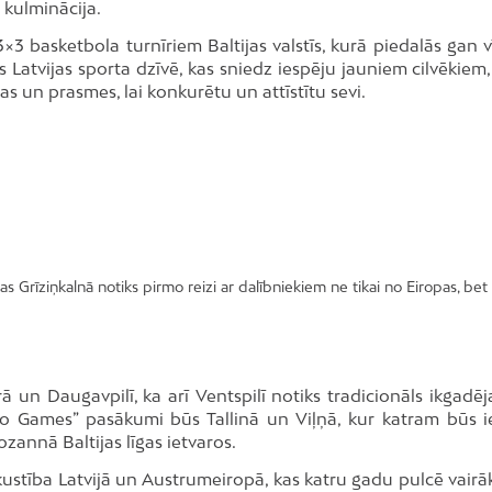
 kulminācija.
×3 basketbola turnīriem Baltijas valstīs, kurā piedalās gan v
 Latvijas sporta dzīvē, kas sniedz iespēju jauniem cilvēkiem,
s un prasmes, lai konkurētu un attīstītu sevi.
 Grīziņkalnā notiks pirmo reizi ar dalībniekiem ne tikai no Eiropas, bet 
ā un Daugavpilī, ka arī Ventspilī notiks tradicionāls ikgadēja
tto Games” pasākumi būs Tallinā un Viļņā, kur katram būs i
ozannā Baltijas līgas ietvaros.
kustība Latvijā un Austrumeiropā, kas katru gadu pulcē vairā