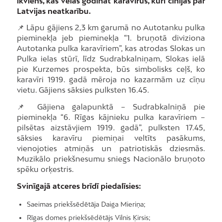
ikviens, kas vēlas godināt karavīrus, kuri cīnījās par
Latvijas neatkarību.
📌 Lāpu gājiens 2,3 km garumā no Autotanku pulka
pieminekļa jeb pieminekļa “1. bruņotā diviziona
Autotanka pulka karavīriem”, kas atrodas Slokas un
Pulka ielas stūrī, līdz Sudrabkalniņam, Slokas ielā
pie Kurzemes prospekta, būs simbolisks ceļš, ko
karavīri 1919. gadā mēroja no kazarmām uz cīņu
vietu. Gājiens sāksies pulksten 16.45.
📌 Gājiena galapunktā – Sudrabkalniņā pie
pieminekļa “6. Rīgas kājnieku pulka karavīriem –
pilsētas aizstāvjiem 1919. gadā”, pulksten 17.45,
sāksies karavīru piemiņai veltīts pasākums,
vienojoties atmiņās un patriotiskās dziesmās.
Muzikālo priekšnesumu sniegs Nacionālo bruņoto
spēku orķestris.
Svinīgajā atceres brīdī piedalīsies:
Saeimas priekšsēdētāja Daiga Mieriņa;
Rīgas domes priekšsēdētājs Vilnis Ķirsis;