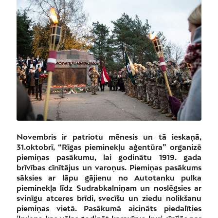
Novembris ir patriotu mēnesis un tā ieskaņā,
31.oktobrī, “Rīgas pieminekļu aģentūra” organizē
piemiņas pasākumu, lai godinātu 1919. gada
brīvības cīnītājus un varoņus. Piemiņas pasākums
sāksies ar lāpu gājienu no Autotanku pulka
pieminekļa līdz Sudrabkalniņam un noslēgsies ar
svinīgu atceres brīdi, svecīšu un ziedu nolikšanu
piemiņas vietā. Pasākumā aicināts piedalīties