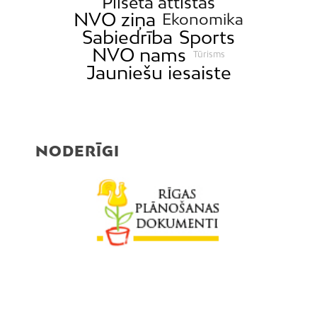
Pilsēta attīstās
NVO ziņa
Ekonomika
Sabiedrība
Sports
NVO nams
Tūrisms
Jauniešu iesaiste
NODERĪGI