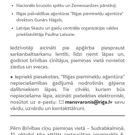
Nacionālo bruņoto spēku un Zemessardzes pārstāvji;
Rīgas pašvaldības aģentūras “Rīgas pieminekļu aģentūra”
direktors Gunārs Nāgels;
Latvijas Skautu un gaidu centrālās organizācijas valdes
priekšsēdētāja Paulīna Latsone.
Iedzīvotāji aicināti pie apģērba piespraust
sarkanbaltsarkanu lentīti, līdzi ņemt lāpas un,
godinot brīvības cīnītājus, piemiņas vietā novietot
ziedus un sveces.
● Iepriekš piesakoties, “Rīgas pieminekļu aģentūra”
nepieciešamības gadījumā nodrošinās gājiena
dalībniekiem lāpas. Tie cilvēki, kuriem būs
nepieciešama lāpa, aicināti pieteikties elektroniski,
nosūtot uz e-pastu:
mansvaronis@riga.lv
savu
vārdu, uzvārdu un kontakttālruni.
Pērn Brīvības cīņu piemiņas vietā – Sudrabkalniņā,
31. oktobrī tika atklāts restaurētais piemineklis 6.