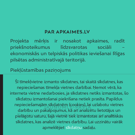
PAR APKAIMES.LV
Projekta mērķis ir nosakot apkaimes, radīt
priekšnoteikumus līdzsvarotas sociāli –
ekonomiskās un telpiskās politikas ieviešanai Rīgas
pilsētas administratīvajā teritorijā.
Piekļūstamības paziņojums
Šī tīmekļvietne izmanto sīkdatnes, tai skaitā sīkdatnes, kas
nepieciešamas tīmekļa vietnes darbībai. Ņemot vērā, ka
interneta vietne nedarbosies, ja sīkdatnes netiks izmantotas, šo
sīkdatņu izmantošanai piekrišana netiek prasīta. Papildus
nepieciešamajām sīkdatnēm (cookies), lai uzlabotu vietnes
JAUNUMI E-PASTĀ
darbību un pakalpojumus, kā arī analizētu lietotājus un
Piesakies un saņem jaunāko informāciju savā e-pastā!
pielāgotu saturu, šajā vietnē tiek izmantotas arī analītiskās
sīkdatnes, kas analizē vietnes darbību. Lai uzzinātu vairāk
apmeklējiet
sīkdatņu
sadaļu.