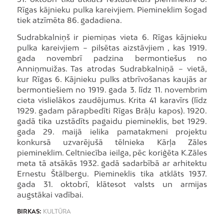
Rīgas kājnieku pulka kareivjiem. Piemineklim šogad
tiek atzīmēta 86. gadadiena.
Sudrabkalniņš ir piemiņas vieta 6. Rīgas kājnieku
pulka kareivjiem – pilsētas aizstāvjiem , kas 1919.
gada novembrī padzina bermontiešus no
Anniņmuižas. Tas atrodas Sudrabkalniņā – vietā,
kur Rīgas 6. Kājnieku pulks atbrīvošanas kaujās ar
bermontiešiem no 1919. gada 3. līdz 11. novembrim
cieta vislielākos zaudējumus. Krita 41 karavīrs (līdz
1929. gadam pārapbedīti Rīgas Brāļu kapos). 1920.
gadā tika uzstādīts pagaidu piemineklis, bet 1929.
gada 29. maijā ielika pamatakmeni projektu
konkursā uzvarējušā tēlnieka Kārļa Zāles
piemineklim. Celtniecība ieilga, pēc koriģēta K.Zāles
meta tā atsākās 1932. gadā sadarbībā ar arhitektu
Ernestu Štālbergu. Piemineklis tika atklāts 1937.
gada 31. oktobrī, klātesot valsts un armijas
augstākai vadībai.
BIRKAS:
KULTŪRA