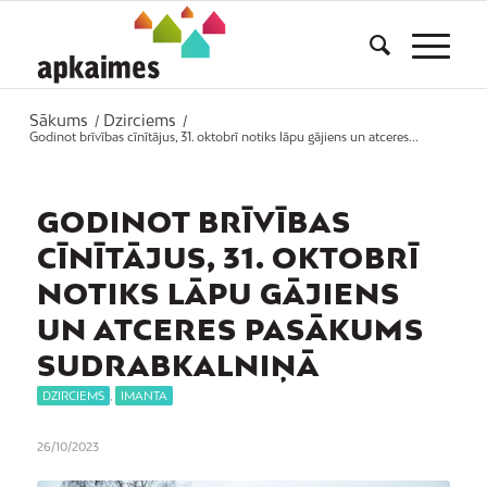
Sākums
Dzirciems
/
/
Godinot brīvības cīnītājus, 31. oktobrī notiks lāpu gājiens un atceres...
GODINOT BRĪVĪBAS
CĪNĪTĀJUS, 31. OKTOBRĪ
NOTIKS LĀPU GĀJIENS
UN ATCERES PASĀKUMS
SUDRABKALNIŅĀ
DZIRCIEMS
,
IMANTA
26/10/2023