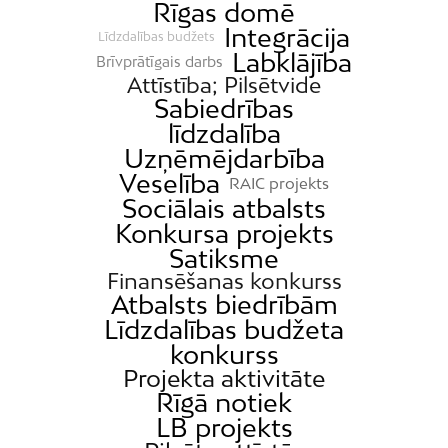
Rīgas domē
Integrācija
Līdzdalības budžets
Labklājība
Brīvprātīgais darbs
Attīstība; Pilsētvide
Sabiedrības
līdzdalība
Uzņēmējdarbība
Veselība
RAIC projekts
Sociālais atbalsts
Konkursa projekts
Satiksme
Finansēšanas konkurss
Atbalsts biedrībām
Līdzdalības budžeta
konkurss
Projekta aktivitāte
Rīgā notiek
LB projekts