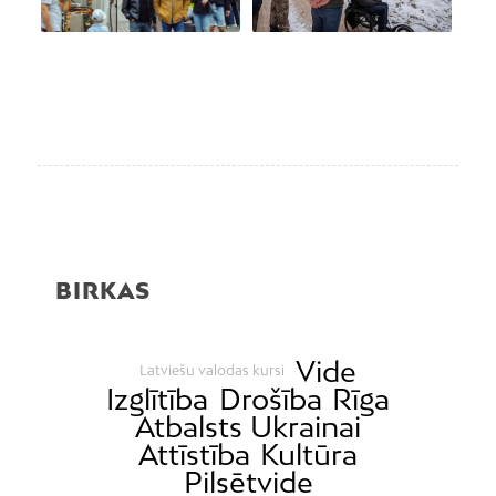
BIRKAS
Vide
Latviešu valodas kursi
Izglītība
Drošība
Rīga
Atbalsts Ukrainai
Attīstība
Kultūra
Pilsētvide