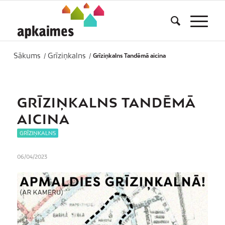
Sākums
Grīziņkalns
/
/
Grīziņkalns Tandēmā aicina
GRĪZIŅKALNS TANDĒMĀ
AICINA
GRĪZIŅKALNS
06/04/2023