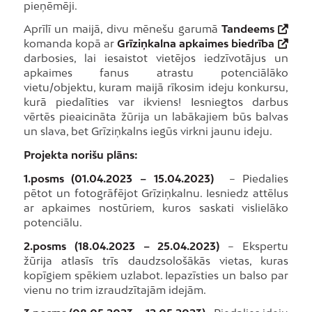
pieņēmēji.
Aprīlī un maijā, divu mēnešu garumā
Tandeems
komanda kopā ar
Grīziņkalna apkaimes biedrība
darbosies, lai iesaistot vietējos iedzīvotājus un
apkaimes fanus atrastu potenciālāko
vietu/objektu, kuram maijā rīkosim ideju konkursu,
kurā piedalīties var ikviens! Iesniegtos darbus
vērtēs pieaicināta žūrija un labākajiem būs balvas
un slava, bet Grīziņkalns iegūs virkni jaunu ideju.
Projekta norišu plāns:
1.posms (01.04.2023 – 15.04.2023)
– Piedalies
pētot un fotogrāfējot Grīziņkalnu. Iesniedz attēlus
ar apkaimes nostūriem, kuros saskati vislielāko
potenciālu.
2.posms (18.04.2023 – 25.04.2023)
– Ekspertu
žūrija atlasīs trīs daudzsološākās vietas, kuras
kopīgiem spēkiem uzlabot. Iepazīsties un balso par
vienu no trim izraudzītajām idejām.