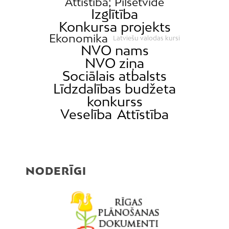
Attīstība; Pilsētvide
Izglītība
Konkursa projekts
Ekonomika
Latviešu valodas kursi
NVO nams
NVO ziņa
Sociālais atbalsts
Līdzdalības budžeta
konkurss
Veselība
Attīstība
NODERĪGI