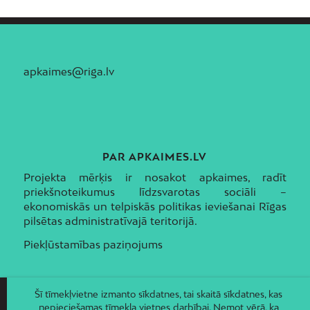
apkaimes@riga.lv
PAR APKAIMES.LV
Projekta mērķis ir nosakot apkaimes, radīt
priekšnoteikumus līdzsvarotas sociāli –
ekonomiskās un telpiskās politikas ieviešanai Rīgas
pilsētas administratīvajā teritorijā.
Piekļūstamības paziņojums
Šī tīmekļvietne izmanto sīkdatnes, tai skaitā sīkdatnes, kas
nepieciešamas tīmekļa vietnes darbībai. Ņemot vērā, ka