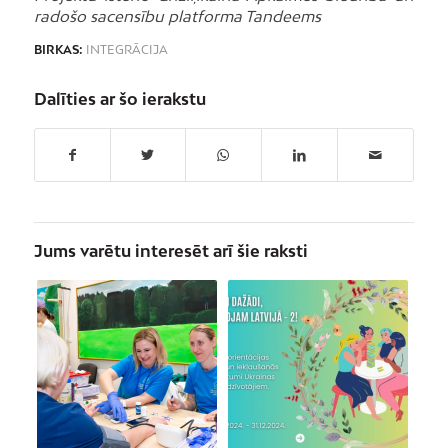
radošo sacensību platforma Tandeems
BIRKAS:
INTEGRĀCIJA
Dalīties ar šo ierakstu
Jums varētu interesēt arī šie raksti