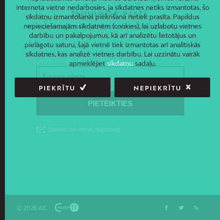
interneta vietne nedarbosies, ja sīkdatnes netiks izmantotas, šo
JAUNUMI E-PASTĀ
sīkdatņu izmantošanai piekrišana netiek prasīta. Papildus
nepieciešamajām sīkdatnēm (cookies), lai uzlabotu vietnes
Piesakies un saņem jaunāko informāciju savā e-pastā!
darbību un pakalpojumus, kā arī analizētu lietotājus un
pielāgotu saturu, šajā vietnē tiek izmantotas arī analītiskās
sīkdatnes, kas analizē vietnes darbību. Lai uzzinātu vairāk
apmeklējiet
sīkdatņu
sadaļu.
PIEKRĪTU
NEPIEKRĪTU
© 2026 AIC