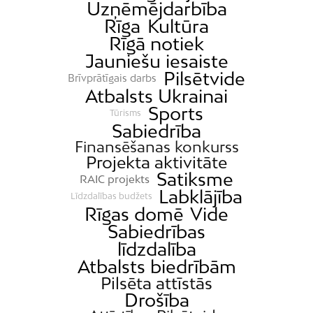
Uzņēmējdarbība
Rīga
Kultūra
Rīgā notiek
Jauniešu iesaiste
Pilsētvide
Brīvprātīgais darbs
Atbalsts Ukrainai
Sports
Tūrisms
Sabiedrība
Finansēšanas konkurss
Projekta aktivitāte
Satiksme
RAIC projekts
Labklājība
Līdzdalības budžets
Rīgas domē
Vide
Sabiedrības
līdzdalība
Atbalsts biedrībām
Pilsēta attīstās
Drošība