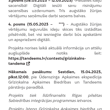
3.posms (08.05.2023 – 12.05.2023)
-Piedalies ideju
sacensībā! Digitāli iesūti savu risinājumu
sacensības uzdevumam. Trīs augstāko žūrijas
vērtējumu saņēmušie darbi saņems balvas.
4. posms (15.05.2023 – ***)
– Augstāko žūrijas
vērtējumu ieguvušās ideju skices tiks izstādītas
pilsētvidē, bet visi iesniegtie darbi būs apskatāmi
un apspriežami digitāli.
Projekta norises laikā aktuālā informācija un attēlu
augšuplāde notiks šeit:
https://tandeems.lv/contests/grizinkalns-
tandema
Nākamais pasākums: Sestdien, 15.04.2023,
plkst.12:00
, pie Ūdenszirga Apkaimes ekspedīcija
Grīziņkalna Apkaimes Biedrības un Tandeems
pārstāvju pavadībā.
Projekts tiek līdzfinansēts Rīgas pilsētas
Sabiedrības integrācijas programmas ietvaros.
Projektu īsteno Grīziņkalna Apkaimes biedrība un