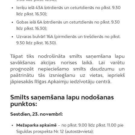
Ieriķu ielā 43A (otrdienās un ceturtdienās no plkst. 9.30
līdz plkst. 16.30);
Gobas ielā 6A (otrdienās un ceturtdienās no plkst. 9.30
līdz plkst. 16.30);
Uzvaras bulvārī 16A (pirmdienās un trešdienās no plkst.
9.30 līdz plkst. 16.30).
Tāpat tiks nodrošināta smilts saņemšana lapu
savākšanas akcijas norises laikā. Lai varētu
prognozēt nepieciešamo smilts daudzumu un
paātrinātu tās izsniegšanu uz vietas, iepriekš
jāpiesakās Rīgas Apkaimju iedzīvotāju centrā.
Smilts saņemšana lapu nodošanas
punktos:
Sestdien, 23. novembrī:
Mežaparka apkaimē
– no plkst. 9.00 līdz plkst. 11.00 pie
Siguldas prospekta Nr. 12 (autostāvvieta);