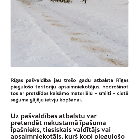
Rīgas pašvaldība jau trešo gadu atbalsta Rīgas
piegulošo teritoriju apsaimniekotājus, nodrošinot
tos ar pretslīdes kaisāmo materiālu – smilti – cietā
seguma gājēju ietvju kopšanai.
Uz pašvaldības atbalstu var
pretendēt nekustamā īpašuma
īpašnieks, tiesiskais valdītājs vai
apsaimniekotājs, kurš kopj piegulošo