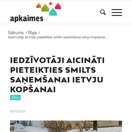
Sākums
Rīga
/
/
Iedzīvotāji aicināti pieteikties smilts saņemšanai ietvju kopšanai...
IEDZĪVOTĀJI AICINĀTI
PIETEIKTIES SMILTS
SAŅEMŠANAI IETVJU
KOPŠANAI
RĪGA
19/11/2024