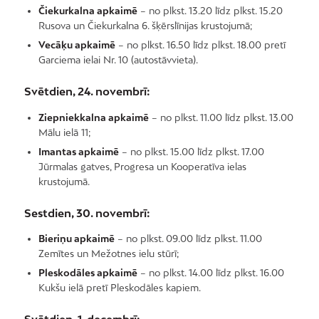
Čiekurkalna apkaimē
– no plkst. 13.20 līdz plkst. 15.20
Rusova un Čiekurkalna 6. šķērslīnijas krustojumā;
Vecāķu apkaimē
– no plkst. 16.50 līdz plkst. 18.00 pretī
Garciema ielai Nr. 10 (autostāvvieta).
Svētdien, 24. novembrī:
Ziepniekkalna apkaimē
– no plkst. 11.00 līdz plkst. 13.00
Mālu ielā 11;
Imantas apkaimē
– no plkst. 15.00 līdz plkst. 17.00
Jūrmalas gatves, Progresa un Kooperatīva ielas
krustojumā.
Sestdien, 30. novembrī:
Bieriņu apkaimē
– no plkst. 09.00 līdz plkst. 11.00
Zemītes un Mežotnes ielu stūrī;
Pleskodāles apkaimē
– no plkst. 14.00 līdz plkst. 16.00
Kukšu ielā pretī Pleskodāles kapiem.