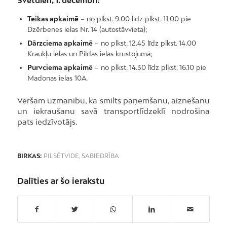
Svētdien, 1. decembrī:
Teikas apkaimē
– no plkst. 9.00 līdz plkst. 11.00 pie
Dzērbenes ielas Nr. 14 (autostāvvieta);
Dārzciema apkaimē
– no plkst. 12.45 līdz plkst. 14.00
Kraukļu ielas un Pildas ielas krustojumā;
Purvciema apkaimē
– no plkst. 14.30 līdz plkst. 16.10 pie
Madonas ielas 10A.
Vēršam uzmanību, ka smilts paņemšanu, aiznešanu
un iekraušanu savā transportlīdzeklī nodrošina
pats iedzīvotājs.
BIRKAS:
PILSĒTVIDE
,
SABIEDRĪBA
Dalīties ar šo ierakstu