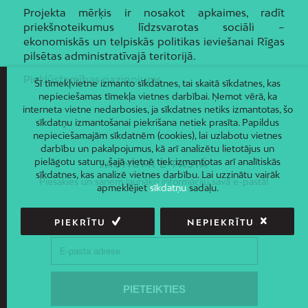
Projekta mērķis ir nosakot apkaimes, radīt
priekšnoteikumus līdzsvarotas sociāli –
ekonomiskās un telpiskās politikas ieviešanai Rīgas
pilsētas administratīvajā teritorijā.
Piekļūstamības paziņojums
Šī tīmekļvietne izmanto sīkdatnes, tai skaitā sīkdatnes, kas
nepieciešamas tīmekļa vietnes darbībai. Ņemot vērā, ka
interneta vietne nedarbosies, ja sīkdatnes netiks izmantotas, šo
sīkdatņu izmantošanai piekrišana netiek prasīta. Papildus
nepieciešamajām sīkdatnēm (cookies), lai uzlabotu vietnes
darbību un pakalpojumus, kā arī analizētu lietotājus un
pielāgotu saturu, šajā vietnē tiek izmantotas arī analītiskās
JAUNUMI E-PASTĀ
sīkdatnes, kas analizē vietnes darbību. Lai uzzinātu vairāk
Piesakies un saņem jaunāko informāciju savā e-pastā!
apmeklējiet
sīkdatņu
sadaļu.
PIEKRĪTU
NEPIEKRĪTU