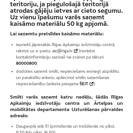
teritoriju, ja piegulošajā teritorijā
atrodas gājēju ietves ar cieto segumu.
Uz vienu īpašumu varēs saņemt
kaisāmo materiālu 50 kg apjomā.
Lai saņemtu pretslīdes kaisāmo materiālu:
iepriekš jāpiesakās Rīgas Apkaimju iedzīvotāju centrā,
rakstot uz e-pastu:
aic@riga.lv
(norādot
kontaktinformāciju saziņai) vai zvanot pa tālruni
80000800
;
dodoties saņemt smilti, nepieciešams iesniegt aizpildītu
un parakstītu anketu, apliecinot smilts saņemšanas
nepieciešamību (anketa pieejama
ŠEIT
).
Smilti varēs saņemt katru nedēļu, šādās Rīgas
Apkaimju iedzīvotāju centra un Ārtelpas un
mobilitātes departamenta Uzturēšanas pārvaldes
adresēs:
Daugavpils ielā 31 (pirmdienās un trešdienās no plkst.
9.30 līdz plkst. 16.30);