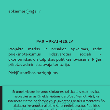
apkaimes@riga.lv
PAR APKAIMES.LV
Projekta mērķis ir nosakot apkaimes, radīt
priekšnoteikumus līdzsvarotas sociāli –
ekonomiskās un telpiskās politikas ieviešanai Rīgas
pilsētas administratīvajā teritorijā.
Piekļūstamības paziņojums
Šī tīmekļvietne izmanto sīkdatnes, tai skaitā sīkdatnes, kas
nepieciešamas tīmekļa vietnes darbībai. Ņemot vērā, ka
interneta vietne nedarbosies, ja sīkdatnes netiks izmantotas, šo
JAUNUMI E-PASTĀ
sīkdatņu izmantošanai piekrišana netiek prasīta. Papildus
Piesakies un saņem jaunāko informāciju savā e-pastā!