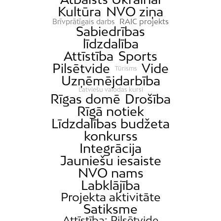
Kultūra
NVO ziņa
RAIC projekts
Brīvprātīgais darbs
Sabiedrības
līdzdalība
Attīstība
Sports
Pilsētvide
Vide
Tūrisms
Uzņēmējdarbība
Latviešu valodas kursi
Rīgas domē
Drošība
Rīgā notiek
Līdzdalības budžeta
konkurss
Integrācija
Jauniešu iesaiste
NVO nams
Labklājība
Projekta aktivitāte
Satiksme
Attīstība; Pilsētvide