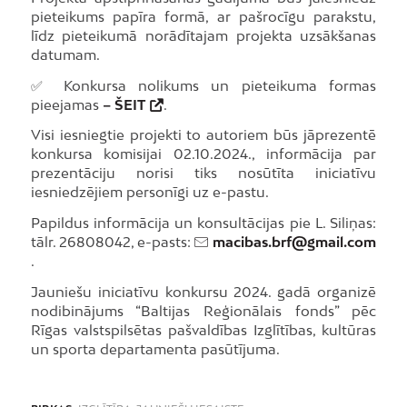
pieteikums papīra formā, ar pašrocīgu parakstu,
līdz pieteikumā norādītajam projekta uzsākšanas
datumam.
✅ Konkursa nolikums un pieteikuma formas
pieejamas
–
ŠEIT
.
Visi iesniegtie projekti to autoriem būs jāprezentē
konkursa komisijai 02.10.2024., informācija par
prezentāciju norisi tiks nosūtīta iniciatīvu
iesniedzējiem personīgi uz e-pastu.
Papildus informācija un konsultācijas pie L. Siliņas:
tālr. 26808042, e-pasts:
macibas.brf@gmail.com
.
Jauniešu iniciatīvu konkursu 2024. gadā organizē
nodibinājums “Baltijas Reģionālais fonds” pēc
Rīgas valstspilsētas pašvaldības Izglītības, kultūras
un sporta departamenta pasūtījuma.