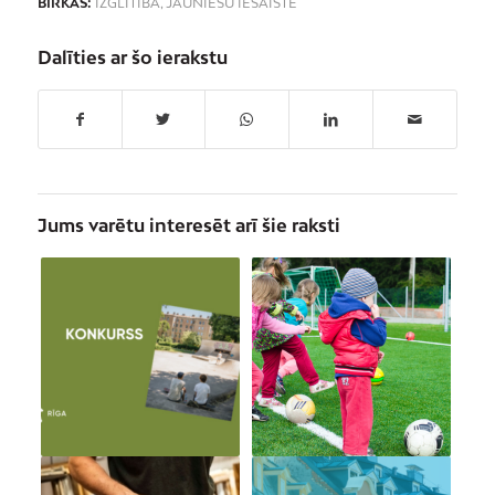
BIRKAS:
IZGLĪTĪBA
,
JAUNIEŠU IESAISTE
Dalīties ar šo ierakstu
Jums varētu interesēt arī šie raksti