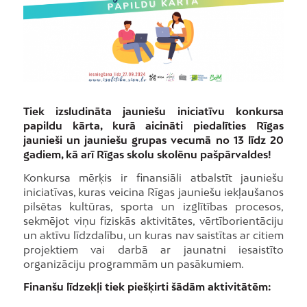
Tiek izsludināta jauniešu iniciatīvu konkursa
papildu kārta, kurā aicināti piedalīties Rīgas
jaunieši un jauniešu grupas vecumā no 13 līdz 20
gadiem, kā arī Rīgas skolu skolēnu pašpārvaldes!
Konkursa mērķis ir finansiāli atbalstīt jauniešu
iniciatīvas, kuras veicina Rīgas jauniešu iekļaušanos
pilsētas kultūras, sporta un izglītības procesos,
sekmējot viņu fiziskās aktivitātes, vērtīborientāciju
un aktīvu līdzdalību, un kuras nav saistītas ar citiem
projektiem vai darbā ar jaunatni iesaistīto
organizāciju programmām un pasākumiem.
Finanšu līdzekļi tiek piešķirti šādām aktivitātēm: