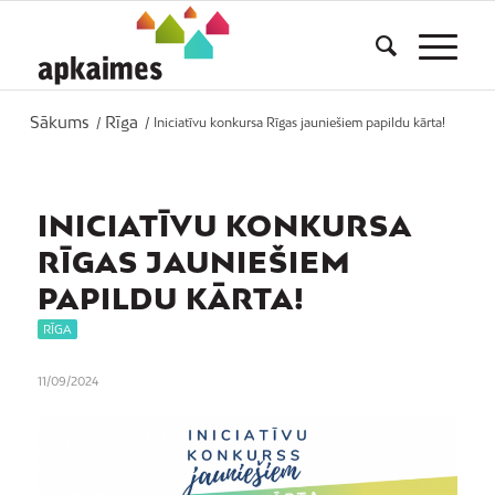
Sākums
Rīga
/
/
Iniciatīvu konkursa Rīgas jauniešiem papildu kārta!
INICIATĪVU KONKURSA
RĪGAS JAUNIEŠIEM
PAPILDU KĀRTA!
RĪGA
11/09/2024