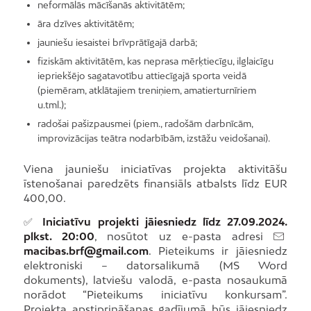
neformālās mācīšanās aktivitātēm;
āra dzīves aktivitātēm;
jauniešu iesaistei brīvprātīgajā darbā;
fiziskām aktivitātēm, kas neprasa mērķtiecīgu, ilglaicīgu
iepriekšējo sagatavotību attiecīgajā sporta veidā
(piemēram, atklātajiem treniņiem, amatierturnīriem
u.tml.);
radošai pašizpausmei (piem., radošām darbnīcām,
improvizācijas teātra nodarbībām, izstāžu veidošanai).
Viena jauniešu iniciatīvas projekta aktivitāšu
īstenošanai paredzēts finansiāls atbalsts līdz EUR
400,00.
✅
Iniciatīvu projekti jāiesniedz līdz 27.09.2024.
plkst. 20:00
, nosūtot uz e-pasta adresi
macibas.brf@gmail.com
. Pieteikums ir jāiesniedz
elektroniski – datorsalikumā (MS Word
dokuments), latviešu valodā, e-pasta nosaukumā
norādot “Pieteikums iniciatīvu konkursam”.
Projekta apstiprināšanas gadījumā būs jāiesniedz