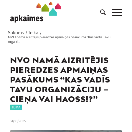
Sākums
Teika
/
/
NVO namā aizritējis pieredzes apmaiņas pasākums “Kas vadīs Tavu
organi...
NVO NAMĀ AIZRITĒJIS
PIEREDZES APMAIŅAS
PASĀKUMS “KAS VADĪS
TAVU ORGANIZĀCIJU –
CIEŅA VAI HAOSS!?”
TEIKA
31/10/2025