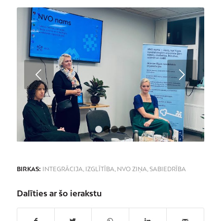
Next
1
2
3
4
BIRKAS:
INTEGRĀCIJA
,
IZGLĪTĪBA
,
NVO ZIŅA
,
SABIEDRĪBA
Dalīties ar šo ierakstu