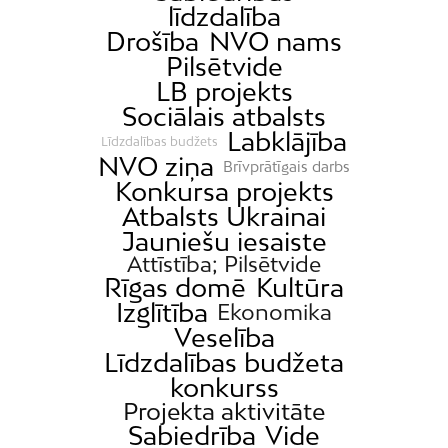
līdzdalība
Drošība
NVO nams
Pilsētvide
LB projekts
Sociālais atbalsts
Labklājība
Līdzdalības budžets
NVO ziņa
Brīvprātīgais darbs
Konkursa projekts
Atbalsts Ukrainai
Jauniešu iesaiste
Attīstība; Pilsētvide
Rīgas domē
Kultūra
Izglītība
Ekonomika
Veselība
Līdzdalības budžeta
konkurss
Projekta aktivitāte
Sabiedrība
Vide