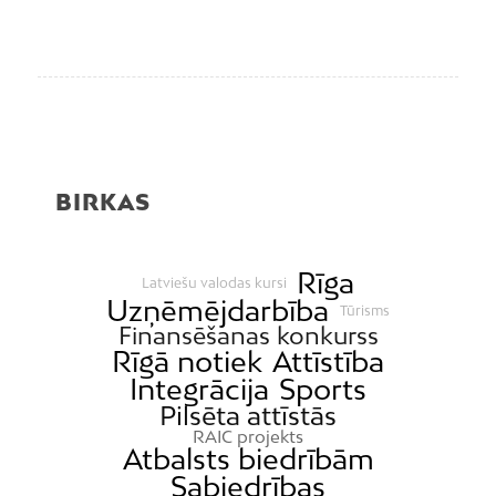
BIRKAS
Rīga
Latviešu valodas kursi
Uzņēmējdarbība
Tūrisms
Finansēšanas konkurss
Rīgā notiek
Attīstība
Integrācija
Sports
Pilsēta attīstās
RAIC projekts
Atbalsts biedrībām
Sabiedrības