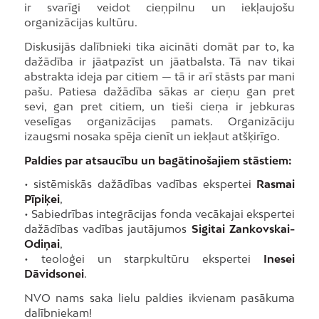
ir svarīgi veidot cieņpilnu un iekļaujošu
organizācijas kultūru.
Diskusijās dalībnieki tika aicināti domāt par to, ka
dažādība ir jāatpazīst un jāatbalsta. Tā nav tikai
abstrakta ideja par citiem — tā ir arī stāsts par mani
pašu. Patiesa dažādība sākas ar cieņu gan pret
sevi, gan pret citiem, un tieši cieņa ir jebkuras
veselīgas organizācijas pamats. Organizāciju
izaugsmi nosaka spēja cienīt un iekļaut atšķirīgo.
Paldies par atsaucību un bagātinošajiem stāstiem:
• sistēmiskās dažādības vadības ekspertei
Rasmai
Pīpiķei
,
• Sabiedrības integrācijas fonda vecākajai ekspertei
dažādības vadības jautājumos
Sigitai Zankovskai-
Odiņai
,
• teoloģei un starpkultūru ekspertei
Inesei
Dāvidsonei
.
NVO nams saka lielu paldies ikvienam pasākuma
dalībniekam!