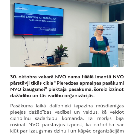
30. oktobra vakarā NVO nama filiālē Imantā NVO
pārstāvji tikās cikla “Pieredzes apmaiņas pasākumi
NVO izaugsmei” piektajā pasākumā, šoreiz izzinot
dažādību un tās vadību organizācijās.
Pasākuma laikā dalībnieki iepazina mūsdienīgas
pieejas dažādības vadībai un veidus, kā veidot
cieņpilnu sadarbību komandā. Tā mērķis bija
rosināt NVO pārstāvjus izprast, kā dažādība var
kļūt par izaugsmes dzinuli un kāpēc organizācijām