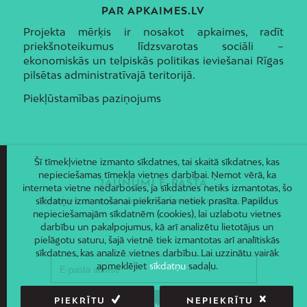
PAR APKAIMES.LV
Projekta mērķis ir nosakot apkaimes, radīt
priekšnoteikumus līdzsvarotas sociāli –
ekonomiskās un telpiskās politikas ieviešanai Rīgas
pilsētas administratīvajā teritorijā.
Piekļūstamības paziņojums
Šī tīmekļvietne izmanto sīkdatnes, tai skaitā sīkdatnes, kas
nepieciešamas tīmekļa vietnes darbībai. Ņemot vērā, ka
JAUNUMI E-PASTĀ
interneta vietne nedarbosies, ja sīkdatnes netiks izmantotas, šo
Piesakies un saņem jaunāko informāciju savā e-pastā!
sīkdatņu izmantošanai piekrišana netiek prasīta. Papildus
nepieciešamajām sīkdatnēm (cookies), lai uzlabotu vietnes
darbību un pakalpojumus, kā arī analizētu lietotājus un
pielāgotu saturu, šajā vietnē tiek izmantotas arī analītiskās
sīkdatnes, kas analizē vietnes darbību. Lai uzzinātu vairāk
apmeklējiet
sīkdatņu
sadaļu.
PIEKRĪTU
NEPIEKRĪTU