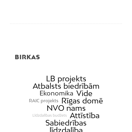
BIRKAS
LB projekts
Atbalsts biedrībām
Vide
Ekonomika
Rīgas domē
RAIC projekts
NVO nams
Attīstība
Līdzdalības budžets
Sabiedrības
līdzdalība