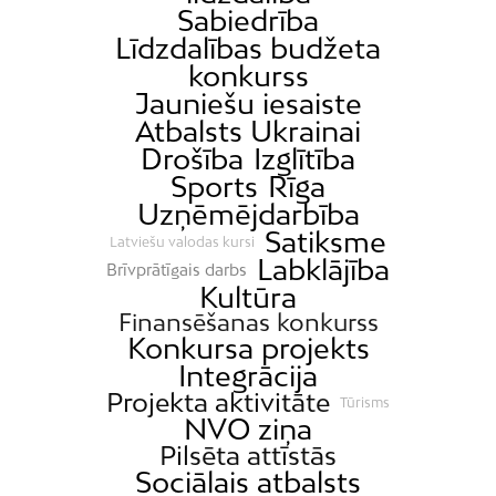
Sabiedrība
Līdzdalības budžeta
konkurss
Jauniešu iesaiste
Atbalsts Ukrainai
Drošība
Izglītība
Sports
Rīga
Uzņēmējdarbība
Satiksme
Latviešu valodas kursi
Labklājība
Brīvprātīgais darbs
Kultūra
Finansēšanas konkurss
Konkursa projekts
Integrācija
Projekta aktivitāte
Tūrisms
NVO ziņa
Pilsēta attīstās
Sociālais atbalsts