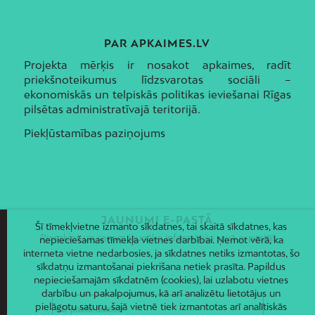
PAR APKAIMES.LV
Projekta mērķis ir nosakot apkaimes, radīt
priekšnoteikumus līdzsvarotas sociāli –
ekonomiskās un telpiskās politikas ieviešanai Rīgas
pilsētas administratīvajā teritorijā.
Piekļūstamības paziņojums
JAUNUMI E-PASTĀ
Šī tīmekļvietne izmanto sīkdatnes, tai skaitā sīkdatnes, kas
Piesakies un saņem jaunāko informāciju savā e-pastā!
nepieciešamas tīmekļa vietnes darbībai. Ņemot vērā, ka
interneta vietne nedarbosies, ja sīkdatnes netiks izmantotas, šo
sīkdatņu izmantošanai piekrišana netiek prasīta. Papildus
nepieciešamajām sīkdatnēm (cookies), lai uzlabotu vietnes
darbību un pakalpojumus, kā arī analizētu lietotājus un
pielāgotu saturu, šajā vietnē tiek izmantotas arī analītiskās