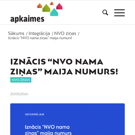
Sākums
Integrācija
NVO ziņas
/
/
/
Iznācis “NVO nama ziņas” maija numurs!
IZNĀCIS “NVO NAMA
ZIŅAS” MAIJA NUMURS!
NVO ZIŅAS
20/05/2024