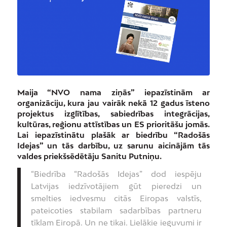
Maija “NVO nama ziņās” iepazīstinām ar
organizāciju, kura jau vairāk nekā 12 gadus īsteno
projektus izglītības, sabiedrības integrācijas,
kultūras, reģionu attīstības un ES prioritāšu jomās.
Lai iepazīstinātu plašāk ar biedrību “Radošās
Idejas” un tās darbību, uz sarunu aicinājām tās
valdes priekšsēdētāju Sanitu Putniņu.
“Biedrība “Radošās Idejas” dod iespēju
Latvijas iedzīvotājiem gūt pieredzi un
smelties iedvesmu citās Eiropas valstīs,
pateicoties stabilam sadarbības partneru
tīklam Eiropā. Un ne tikai. Lielākie ieguvumi ir