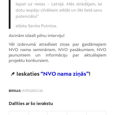
tepat uz vietas – Latvijā. Mēs strādājam, lai
dotu iespēju cilvēkiem atklāt un likt lietā savu
potenciālu!”
stāsta Sanita Putniņa.
Aicinām izlasīt pilnu interviju!
Vēl izdevumā atradīsiet ziņas par gaidāmajiem
NVO nama semināriem, NVO pasākumiem, NVO
jaunumiem un informāciju par aktuālajiem
projektu konkursiem.
📌 Ieskaties
“NVO nama ziņās”
!
BIRKAS:
INTEGRĀCIJA
Dalīties ar šo ierakstu