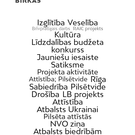
BIRKAS
Izglītība
Veselība
RAIC projekts
Brīvprātīgais darbs
Kultūra
Līdzdalības budžeta
konkurss
Jauniešu iesaiste
Satiksme
Projekta aktivitāte
Rīga
Attīstība; Pilsētvide
Sabiedrība
Pilsētvide
Drošība
LB projekts
Attīstība
Atbalsts Ukrainai
Pilsēta attīstās
NVO ziņa
Atbalsts biedrībām