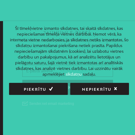
Šī tīmekļvietne izmanto sīkdatnes, tai skaitā sīkdatnes, kas
JAUNUMI E-PASTĀ
nepieciešamas tīmekļa vietnes darbībai. Ņemot vērā, ka
interneta vietne nedarbosies, ja sīkdatnes netiks izmantotas, šo
Piesakies un saņem jaunāko informāciju savā e-pastā!
sīkdatņu izmantošanai piekrišana netiek prasīta. Papildus
nepieciešamajām sīkdatnēm (cookies), lai uzlabotu vietnes
darbību un pakalpojumus, kā arī analizētu lietotājus un
pielāgotu saturu, šajā vietnē tiek izmantotas arī analītiskās
sīkdatnes, kas analizē vietnes darbību. Lai uzzinātu vairāk
apmeklējiet
sīkdatņu
sadaļu.
PIEKRĪTU
NEPIEKRĪTU