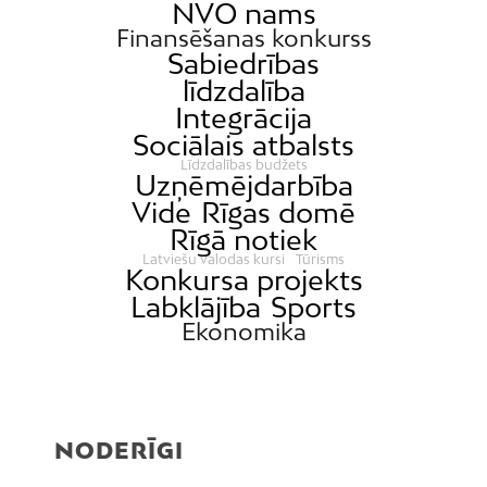
NVO nams
Finansēšanas konkurss
Sabiedrības
līdzdalība
Integrācija
Sociālais atbalsts
Līdzdalības budžets
Uzņēmējdarbība
Vide
Rīgas domē
Rīgā notiek
Latviešu valodas kursi
Tūrisms
Konkursa projekts
Labklājība
Sports
Ekonomika
NODERĪGI