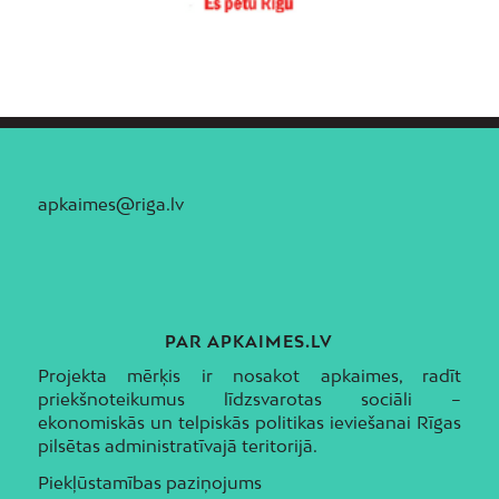
apkaimes@riga.lv
PAR APKAIMES.LV
Projekta mērķis ir nosakot apkaimes, radīt
priekšnoteikumus līdzsvarotas sociāli –
ekonomiskās un telpiskās politikas ieviešanai Rīgas
pilsētas administratīvajā teritorijā.
Piekļūstamības paziņojums