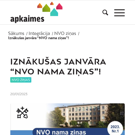
Sākums
Integrācija
NVO ziņas
/
/
/
Iznākušas janvāra “NVO nama ziņas”!
IZNĀKUŠAS JANVĀRA
“NVO NAMA ZIŅAS”!
NVO ZIŅAS
20/01/2023