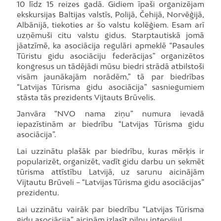
10 līdz 15 reizes gadā. Gidiem īpaši organizējam
ekskursijas Baltijas valstīs, Polijā, Čehijā, Norvēģijā,
Albānijā, tiekoties ar šo valstu kolēģiem. Esam arī
uzņēmuši citu valstu gidus. Starptautiskā jomā
jāatzīmē, ka asociācija regulāri apmeklē “Pasaules
Tūristu gidu asociāciju federācijas” organizētos
kongresus un tādējādi mūsu biedri strādā atbilstoši
visām jaunākajām norādēm,” tā par biedrības
“Latvijas Tūrisma gidu asociācija” sasniegumiem
stāsta tās prezidents Vijtauts Brūvelis.
Janvāra “NVO nama ziņu” numura ievadā
iepazīstinām ar biedrību “Latvijas Tūrisma gidu
asociācija”.
Lai uzzinātu plašāk par biedrību, kuras mērķis ir
popularizēt, organizēt, vadīt gidu darbu un sekmēt
tūrisma attīstību Latvijā, uz sarunu aicinājām
Vijtautu Brūveli – “Latvijas Tūrisma gidu asociācijas”
prezidentu.
Lai uzzinātu vairāk par biedrību “Latvijas Tūrisma
gidu asociācija”, aicinām izlasīt pilnu interviju!