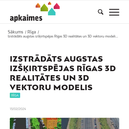
Sākums
Rīga
/
/
Izstrādāts augstas izšķirtspējas Rīgas 3D realitātes un 3D vektoru modeli...
IZSTRĀDĀTS AUGSTAS
IZŠĶIRTSPĒJAS RĪGAS 3D
REALITĀTES UN 3D
VEKTORU MODELIS
RĪGA
13/02/2024