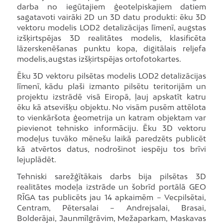
darba no iegūtajiem ģeotelpiskajiem datiem
sagatavoti vairāki 2D un 3D datu produkti: ēku 3D
vektoru modelis LOD2 detalizācijas līmenī, augstas
izšķirtspējas 3D realitātes modelis, klasificēta
lāzerskenēšanas punktu kopa, digitālais reljefa
modelis, augstas izšķirtspējas ortofotokartes.
Ēku 3D vektoru pilsētas modelis LOD2 detalizācijas
līmenī, kādu plaši izmanto pilsētu teritorijām un
projektu izstrādē visā Eiropā, ļauj apskatīt katru
ēku kā atsevišķu objektu. No visām pusēm attēlota
to vienkāršota ģeometrija un katram objektam var
pievienot tehnisko informāciju. Ēku 3D vektoru
modeļus tuvāko mēnešu laikā paredzēts publicēt
kā atvērtos datus, nodrošinot iespēju tos brīvi
lejuplādēt.
Tehniski sarežģītākais darbs bija pilsētas 3D
realitātes modeļa izstrāde un šobrīd portālā GEO
RĪGA tas publicēts jau 14 apkaimēm – Vecpilsētai,
Centram, Pētersalai – Andrejsalai, Brasai,
Bolderājai, Jaunmīlgrāvim, Mežaparkam, Maskavas