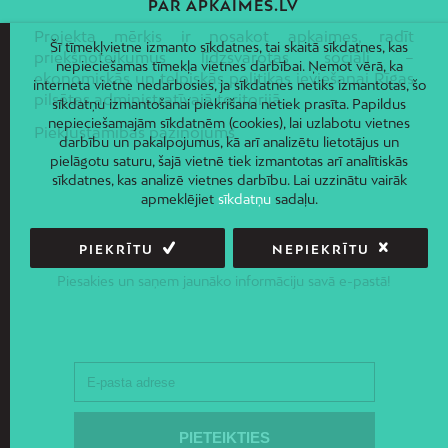
PAR APKAIMES.LV
Projekta mērķis ir nosakot apkaimes, radīt
Šī tīmekļvietne izmanto sīkdatnes, tai skaitā sīkdatnes, kas
priekšnoteikumus līdzsvarotas sociāli –
nepieciešamas tīmekļa vietnes darbībai. Ņemot vērā, ka
ekonomiskās un telpiskās politikas ieviešanai Rīgas
interneta vietne nedarbosies, ja sīkdatnes netiks izmantotas, šo
pilsētas administratīvajā teritorijā.
sīkdatņu izmantošanai piekrišana netiek prasīta. Papildus
nepieciešamajām sīkdatnēm (cookies), lai uzlabotu vietnes
Piekļūstamības paziņojums
darbību un pakalpojumus, kā arī analizētu lietotājus un
pielāgotu saturu, šajā vietnē tiek izmantotas arī analītiskās
sīkdatnes, kas analizē vietnes darbību. Lai uzzinātu vairāk
apmeklējiet
sīkdatņu
sadaļu.
PIEKRĪTU
NEPIEKRĪTU
JAUNUMI E-PASTĀ
Piesakies un saņem jaunāko informāciju savā e-pastā!