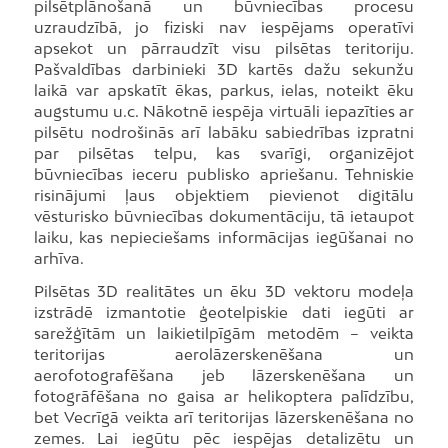
pilsētplānošanā un būvniecības procesu
uzraudzībā, jo fiziski nav iespējams operatīvi
apsekot un pārraudzīt visu pilsētas teritoriju.
Pašvaldības darbinieki 3D kartēs dažu sekunžu
laikā var apskatīt ēkas, parkus, ielas, noteikt ēku
augstumu u.c. Nākotnē iespēja virtuāli iepazīties ar
pilsētu nodrošinās arī labāku sabiedrības izpratni
par pilsētas telpu, kas svarīgi, organizējot
būvniecības ieceru publisko apriešanu. Tehniskie
risinājumi ļaus objektiem pievienot digitālu
vēsturisko būvniecības dokumentāciju, tā ietaupot
laiku, kas nepieciešams informācijas iegūšanai no
arhīva.
Pilsētas 3D realitātes un ēku 3D vektoru modeļa
izstrādē izmantotie ģeotelpiskie dati iegūti ar
sarežģītām un laikietilpīgām metodēm – veikta
teritorijas aerolāzerskenēšana un
aerofotografēšana jeb lāzerskenēšana un
fotogrāfēšana no gaisa ar helikoptera palīdzību,
bet Vecrīgā veikta arī teritorijas lāzerskenēšana no
zemes. Lai iegūtu pēc iespējas detalizētu un