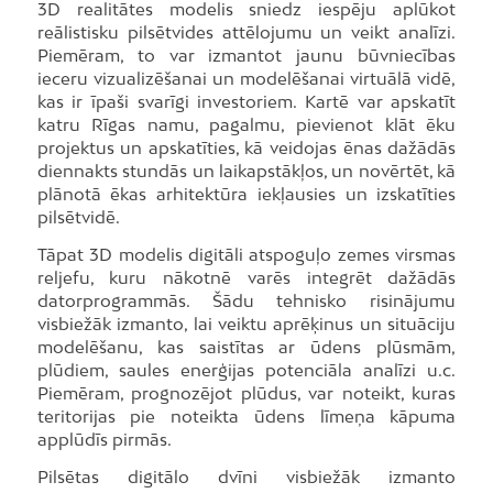
3D realitātes modelis sniedz iespēju aplūkot
reālistisku pilsētvides attēlojumu un veikt analīzi.
Piemēram, to var izmantot jaunu būvniecības
ieceru vizualizēšanai un modelēšanai virtuālā vidē,
kas ir īpaši svarīgi investoriem. Kartē var apskatīt
katru Rīgas namu, pagalmu, pievienot klāt ēku
projektus un apskatīties, kā veidojas ēnas dažādās
diennakts stundās un laikapstākļos, un novērtēt, kā
plānotā ēkas arhitektūra iekļausies un izskatīties
pilsētvidē.
Tāpat 3D modelis digitāli atspoguļo zemes virsmas
reljefu, kuru nākotnē varēs integrēt dažādās
datorprogrammās. Šādu tehnisko risinājumu
visbiežāk izmanto, lai veiktu aprēķinus un situāciju
modelēšanu, kas saistītas ar ūdens plūsmām,
plūdiem, saules enerģijas potenciāla analīzi u.c.
Piemēram, prognozējot plūdus, var noteikt, kuras
teritorijas pie noteikta ūdens līmeņa kāpuma
applūdīs pirmās.
Pilsētas digitālo dvīni visbiežāk izmanto