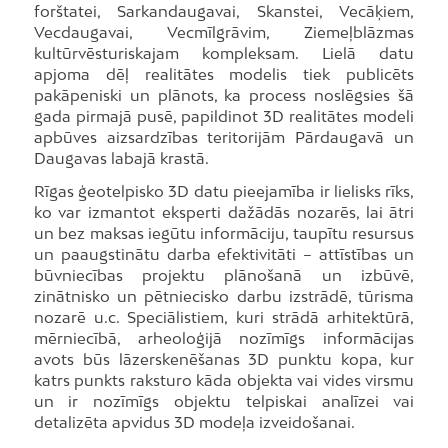
forštatei, Sarkandaugavai, Skanstei, Vecāķiem,
Vecdaugavai, Vecmīlgrāvim, Ziemeļblāzmas
kultūrvēsturiskajam kompleksam. Lielā datu
apjoma dēļ realitātes modelis tiek publicēts
pakāpeniski un plānots, ka process noslēgsies šā
gada pirmajā pusē, papildinot 3D realitātes modeli
apbūves aizsardzības teritorijām Pārdaugavā un
Daugavas labajā krastā.
Rīgas ģeotelpisko 3D datu pieejamība ir lielisks rīks,
ko var izmantot eksperti dažādās nozarēs, lai ātri
un bez maksas iegūtu informāciju, taupītu resursus
un paaugstinātu darba efektivitāti – attīstības un
būvniecības projektu plānošanā un izbūvē,
zinātnisko un pētniecisko darbu izstrādē, tūrisma
nozarē u.c. Speciālistiem, kuri strādā arhitektūrā,
mērniecībā, arheoloģijā nozīmīgs informācijas
avots būs lāzerskenēšanas 3D punktu kopa, kur
katrs punkts raksturo kāda objekta vai vides virsmu
un ir nozīmīgs objektu telpiskai analīzei vai
detalizēta apvidus 3D modeļa izveidošanai.