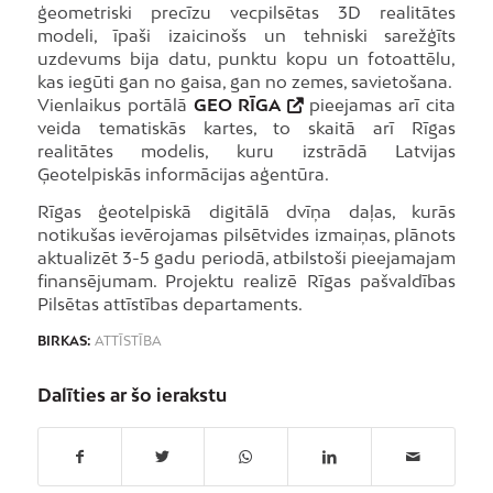
ģeometriski precīzu vecpilsētas 3D realitātes
modeli, īpaši izaicinošs un tehniski sarežģīts
uzdevums bija datu, punktu kopu un fotoattēlu,
kas iegūti gan no gaisa, gan no zemes, savietošana.
Vienlaikus portālā
GEO RĪGA
pieejamas arī cita
veida tematiskās kartes, to skaitā arī Rīgas
realitātes modelis, kuru izstrādā Latvijas
Ģeotelpiskās informācijas aģentūra.
Rīgas ģeotelpiskā digitālā dvīņa daļas, kurās
notikušas ievērojamas pilsētvides izmaiņas, plānots
aktualizēt 3-5 gadu periodā, atbilstoši pieejamajam
finansējumam. Projektu realizē Rīgas pašvaldības
Pilsētas attīstības departaments.
BIRKAS:
ATTĪSTĪBA
Dalīties ar šo ierakstu