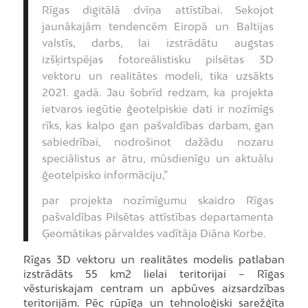
Rīgas digitālā dvīņa attīstībai. Sekojot
jaunākajām tendencēm Eiropā un Baltijas
valstīs, darbs, lai izstrādātu augstas
izšķirtspējas fotoreālistisku pilsētas 3D
vektoru un realitātes modeli, tika uzsākts
2021. gadā. Jau šobrīd redzam, ka projekta
ietvaros iegūtie ģeotelpiskie dati ir nozīmīgs
rīks, kas kalpo gan pašvaldības darbam, gan
sabiedrībai, nodrošinot dažādu nozaru
speciālistus ar ātru, mūsdienīgu un aktuālu
ģeotelpisko informāciju,”
par projekta nozīmīgumu skaidro Rīgas
pašvaldības Pilsētas attīstības departamenta
Ģeomātikas pārvaldes vadītāja Diāna Korbe.
Rīgas 3D vektoru un realitātes modelis patlaban
izstrādāts 55 km2 lielai teritorijai – Rīgas
vēsturiskajam centram un apbūves aizsardzības
teritorijām. Pēc rūpīga un tehnoloģiski sarežģīta