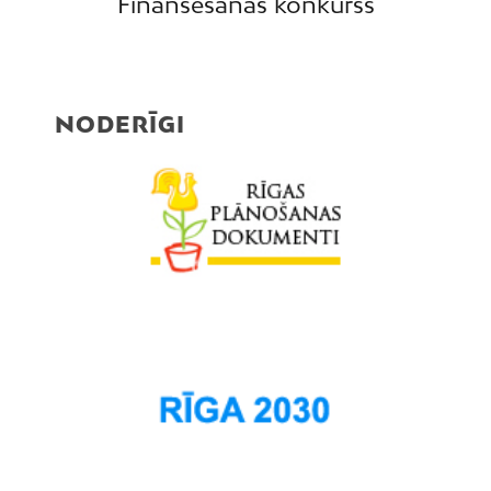
Finansēšanas konkurss
NODERĪGI