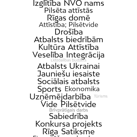
Izglītība
NVO nams
Pilsēta attīstās
Rīgas domē
Attīstība; Pilsētvide
Drošība
Atbalsts biedrībām
Kultūra
Attīstība
Veselība
Integrācija
Līdzdalības budžets
Atbalsts Ukrainai
Jauniešu iesaiste
Sociālais atbalsts
Sports
Ekonomika
Uzņēmējdarbība
Tūrisms
Vide
Pilsētvide
Brīvprātīgais darbs
Sabiedrība
Konkursa projekts
Rīga
Satiksme