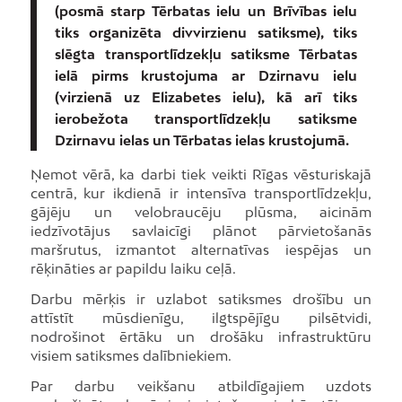
(posmā starp Tērbatas ielu un Brīvības ielu
tiks organizēta divvirzienu satiksme), tiks
slēgta transportlīdzekļu satiksme Tērbatas
ielā pirms krustojuma ar Dzirnavu ielu
(virzienā uz Elizabetes ielu), kā arī tiks
ierobežota transportlīdzekļu satiksme
Dzirnavu ielas un Tērbatas ielas krustojumā.
Ņemot vērā, ka darbi tiek veikti Rīgas vēsturiskajā
centrā, kur ikdienā ir intensīva transportlīdzekļu,
gājēju un velobraucēju plūsma, aicinām
iedzīvotājus savlaicīgi plānot pārvietošanās
maršrutus, izmantot alternatīvas iespējas un
rēķināties ar papildu laiku ceļā.
Darbu mērķis ir uzlabot satiksmes drošību un
attīstīt mūsdienīgu, ilgtspējīgu pilsētvidi,
nodrošinot ērtāku un drošāku infrastruktūru
visiem satiksmes dalībniekiem.
Par darbu veikšanu atbildīgajiem uzdots