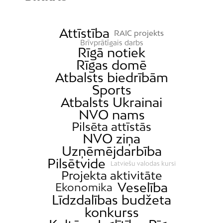
Attīstība
RAIC projekts
Brīvprātīgais darbs
Rīgā notiek
Rīgas domē
Atbalsts biedrībām
Sports
Atbalsts Ukrainai
NVO nams
Pilsēta attīstās
NVO ziņa
Uzņēmējdarbība
Pilsētvide
Latviešu valodas kursi
Projekta aktivitāte
Veselība
Ekonomika
Līdzdalības budžeta
konkurss