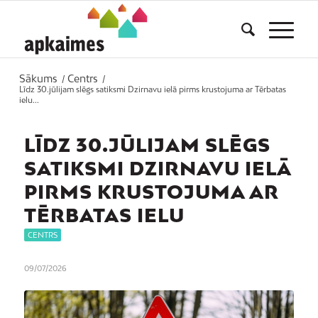
Sākums
Centrs
/
/
Līdz 30.jūlijam slēgs satiksmi Dzirnavu ielā pirms krustojuma ar Tērbatas
ielu...
LĪDZ 30.JŪLIJAM SLĒGS
SATIKSMI DZIRNAVU IELĀ
PIRMS KRUSTOJUMA AR
TĒRBATAS IELU
CENTRS
09/07/2026