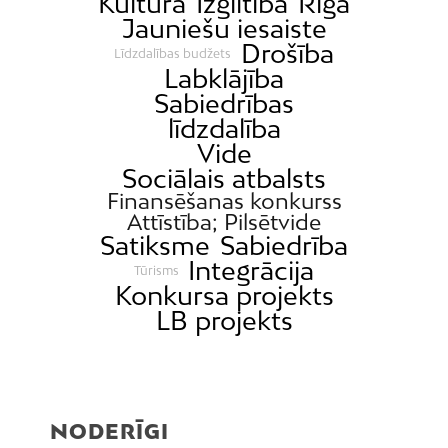
Kultūra
Izglītība
Rīga
Jauniešu iesaiste
Drošība
Līdzdalības budžets
Labklājība
Sabiedrības
līdzdalība
Vide
Sociālais atbalsts
Finansēšanas konkurss
Attīstība; Pilsētvide
Satiksme
Sabiedrība
Integrācija
Tūrisms
Konkursa projekts
LB projekts
NODERĪGI