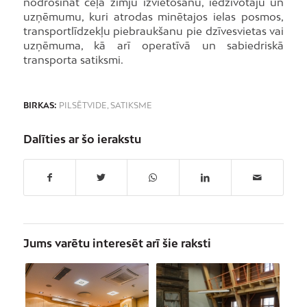
nodrošināt ceļa zīmju izvietošanu, iedzīvotāju un
uzņēmumu, kuri atrodas minētajos ielas posmos,
transportlīdzekļu piebraukšanu pie dzīvesvietas vai
uzņēmuma, kā arī operatīvā un sabiedriskā
transporta satiksmi.
BIRKAS:
PILSĒTVIDE
,
SATIKSME
Dalīties ar šo ierakstu
Jums varētu interesēt arī šie raksti