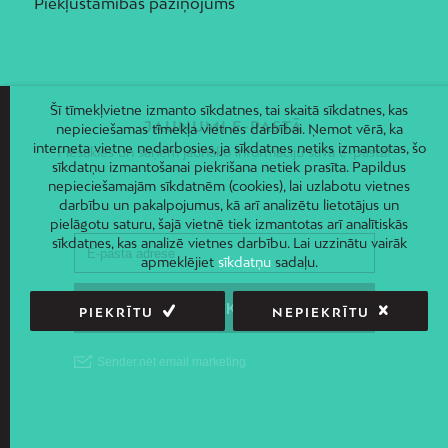
Piekļūstamības paziņojums
Šī tīmekļvietne izmanto sīkdatnes, tai skaitā sīkdatnes, kas
JAUNUMI E-PASTĀ
nepieciešamas tīmekļa vietnes darbībai. Ņemot vērā, ka
interneta vietne nedarbosies, ja sīkdatnes netiks izmantotas, šo
Piesakies un saņem jaunāko informāciju savā e-pastā!
sīkdatņu izmantošanai piekrišana netiek prasīta. Papildus
nepieciešamajām sīkdatnēm (cookies), lai uzlabotu vietnes
darbību un pakalpojumus, kā arī analizētu lietotājus un
pielāgotu saturu, šajā vietnē tiek izmantotas arī analītiskās
sīkdatnes, kas analizē vietnes darbību. Lai uzzinātu vairāk
apmeklējiet
sīkdatņu
sadaļu.
PIEKRĪTU
NEPIEKRĪTU