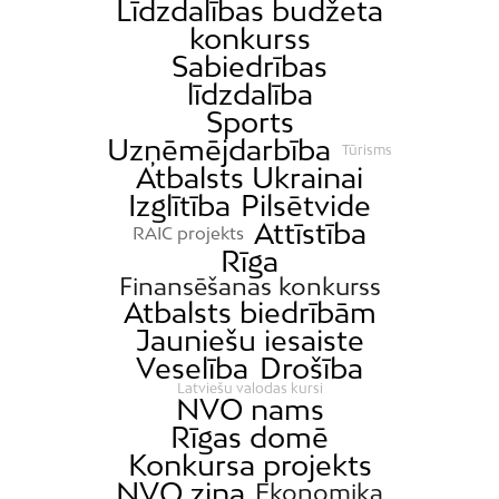
Līdzdalības budžeta
konkurss
Sabiedrības
līdzdalība
Sports
Uzņēmējdarbība
Tūrisms
Atbalsts Ukrainai
Izglītība
Pilsētvide
Attīstība
RAIC projekts
Rīga
Finansēšanas konkurss
Atbalsts biedrībām
Jauniešu iesaiste
Veselība
Drošība
Latviešu valodas kursi
NVO nams
Rīgas domē
Konkursa projekts
NVO ziņa
Ekonomika