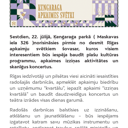
Sestdien, 22. jūlijā, Ķengaraga parkā ( Maskavas
iela 326 )norisināsies pirmie no desmit Rīgas
apkaimju svētkiem šovasar, kuros visiem
interesentiem būs iespēja baudīt plašu kultūras
programmu, apkaimes izziņas aktivitātes un
skanīgus koncertus.
Rīgas iedzīvotāji un pilsētas viesi aicināti iesaistīties
radošajās darbnīcās, apmeklēt apkaimju biedrību
un uzņēmumu “kvartālu”, iepazīt apkaimi “izziņas
kvartālā” un baudīt daudzveidīgus koncertus un
teātra izrādes visas dienas garumā.
Radošās darbnīcas balstīsies uz izzināšanu,
atklāšanu un jaunatklāšanu – būs iespējams
izgatavot katram savu mūzikas instrumentu un
rotaļlietu, apgleznot traukus, spēlēt minigolfu un