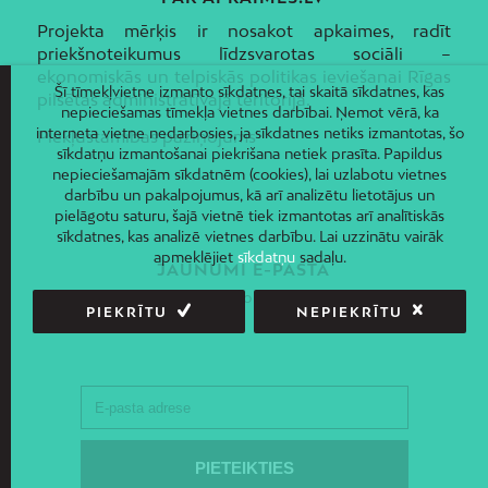
Projekta mērķis ir nosakot apkaimes, radīt
priekšnoteikumus līdzsvarotas sociāli –
ekonomiskās un telpiskās politikas ieviešanai Rīgas
Šī tīmekļvietne izmanto sīkdatnes, tai skaitā sīkdatnes, kas
pilsētas administratīvajā teritorijā.
nepieciešamas tīmekļa vietnes darbībai. Ņemot vērā, ka
interneta vietne nedarbosies, ja sīkdatnes netiks izmantotas, šo
Piekļūstamības paziņojums
sīkdatņu izmantošanai piekrišana netiek prasīta. Papildus
nepieciešamajām sīkdatnēm (cookies), lai uzlabotu vietnes
darbību un pakalpojumus, kā arī analizētu lietotājus un
pielāgotu saturu, šajā vietnē tiek izmantotas arī analītiskās
sīkdatnes, kas analizē vietnes darbību. Lai uzzinātu vairāk
apmeklējiet
sīkdatņu
sadaļu.
JAUNUMI E-PASTĀ
Piesakies un saņem jaunāko informāciju savā e-pastā!
PIEKRĪTU
NEPIEKRĪTU