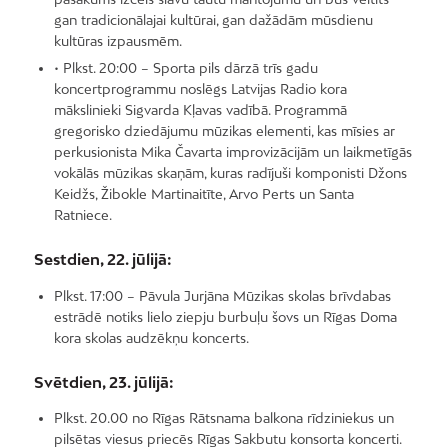
gan tradicionālajai kultūrai, gan dažādām mūsdienu
kultūras izpausmēm.
• Plkst. 20:00 – Sporta pils dārzā trīs gadu
koncertprogrammu noslēgs Latvijas Radio kora
mākslinieki Sigvarda Kļavas vadībā. Programmā
gregorisko dziedājumu mūzikas elementi, kas mīsies ar
perkusionista Mika Čavarta improvizācijām un laikmetīgās
vokālās mūzikas skaņām, kuras radījuši komponisti Džons
Keidžs, Žibokle Martinaitīte, Arvo Perts un Santa
Ratniece.
Sestdien, 22. jūlijā:
Plkst. 17:00 – Pāvula Jurjāna Mūzikas skolas brīvdabas
estrādē notiks lielo ziepju burbuļu šovs un Rīgas Doma
kora skolas audzēkņu koncerts.
Svētdien, 23. jūlijā:
Plkst. 20.00 no Rīgas Rātsnama balkona rīdziniekus un
pilsētas viesus priecēs Rīgas Sakbutu konsorta koncerti.