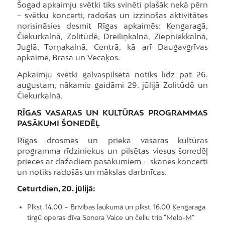
Šogad apkaimju svētki tiks svinēti plašāk nekā pērn
– svētku koncerti, radošas un izzinošas aktivitātes
norisināsies desmit Rīgas apkaimēs: Ķengaragā,
Čiekurkalnā, Zolitūdē, Dreiliņkalnā, Ziepniekkalnā,
Juglā, Torņakalnā, Centrā, kā arī Daugavgrīvas
apkaimē, Brasā un Vecāķos.
Apkaimju svētki galvaspilsētā notiks līdz pat 26.
augustam, nākamie gaidāmi 29. jūlijā Zolitūdē un
Čiekurkalnā.
RĪGAS VASARAS UN KULTŪRAS PROGRAMMAS
PASĀKUMI ŠONEDĒĻ
Rīgas drosmes un prieka vasaras kultūras
programma rīdziniekus un pilsētas viesus šonedēļ
priecēs ar dažādiem pasākumiem – skanēs koncerti
un notiks radošās un mākslas darbnīcas.
Ceturtdien, 20. jūlijā:
Plkst. 14.00 – Brīvības laukumā un plkst. 16.00 Ķengaraga
tirgū operas dīva Sonora Vaice un čellu trio “Melo-M”