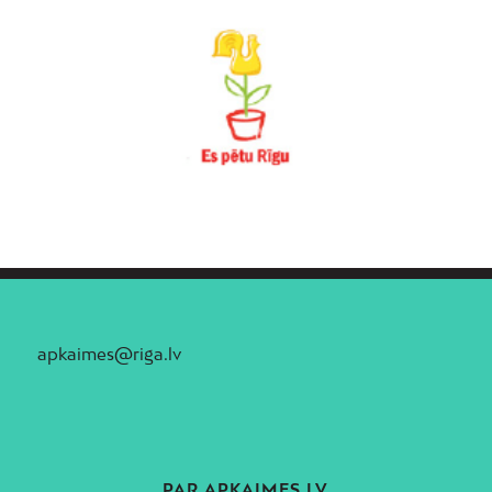
apkaimes@riga.lv
PAR APKAIMES.LV