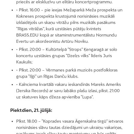
priecēs ar ekskluzīvu un elitāru koncertprogrammu.
• Plkst. 16:00 – pie ieejas Mežaparkā Meža prospekta un
Kokneses prospekta krustojumā norisināsies muzikāli
izklaidējošs un skaņu vitrāžu pilns muzikāls pasākums
“Rīgas vitrāžas”, kurā uzstāsies pūtēju kvintets
BRASS.EDU kopā ar sitaminstrumentālistu Normundu
Evertu un akordeonistu Artūru Noviku.
• Plkst. 20:00 – Kultūrtelpā “Strops” Ķengaragā ar solo
koncertu uzstāsies grupas “Dzelzs vilks” līderis Juris
Kaukulis;
• Plkst. 20:00 – Vērmanes parkā muzicēs postfolkloras
grupa “Iļģi” un Rīgas Danču klubs.
• Kalnciema kvartālā vakaru ieskandinās Mareks Ameriks
(Jersika Records) ar savu labāko plašu izlasi, plkst. 21:00
uz skatuves kāps džeza apvienība “Lupa”.
Piektdien, 21. jūlijā:
Plkst. 18.00 – “Koprades vasara Āgenskalna tirgū” ietvaros
norisināsies slāvu tautas dziedājumi un ukraiņu vakariņas,
pasākums izcels slāvu tautu mantojumu un būs veltīts