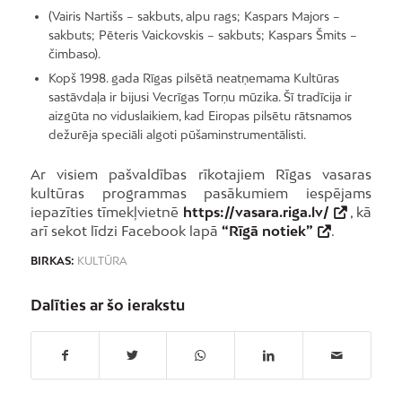
(Vairis Nartišs – sakbuts, alpu rags; Kaspars Majors –
sakbuts; Pēteris Vaickovskis – sakbuts; Kaspars Šmits –
čimbaso).
Kopš 1998. gada Rīgas pilsētā neatņemama Kultūras
sastāvdaļa ir bijusi Vecrīgas Torņu mūzika. Šī tradīcija ir
aizgūta no viduslaikiem, kad Eiropas pilsētu rātsnamos
dežurēja speciāli algoti pūšaminstrumentālisti.
Ar visiem pašvaldības rīkotajiem Rīgas vasaras
kultūras programmas pasākumiem iespējams
iepazīties tīmekļvietnē
https://vasara.riga.lv/
, kā
arī sekot līdzi Facebook lapā
“Rīgā notiek”
.
BIRKAS:
KULTŪRA
Dalīties ar šo ierakstu