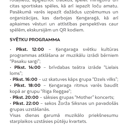
citas sportiskas spēles, kā arī iepazīt loču amatu.
Pasākumā varēs iepazīt dažādus uzņēmumus un
organizācijas, kas darbojas Ķengaragā, kā arī
apkaimes vēsturi un attīstības perspektīvas caur
spēlēm, ekskursijām un QR kodiem.
SVĒTKU PROGRAMMA
•
Plkst. 12:00
– Ķengaraga svētku kultūras
programmas atklāšana ar muzikālu izrādi bērniem
“Pasaku sargi”;
•
Plkst. 14:00
– brīvdabas teātra izrāde “Lielais
loms”;
•
Plkst. 16:00
– uz skatuves kāps grupa “Dzels vilks”;
•
Plkst. 18:00
– Ķengaraga ritmus varēs baudīt
kopā ar grupu “Riga Reggae”;
•
Plkst. 20:00
– sāksies grupas “Mother” koncerts;
•
Plkst. 22:00
– sekos Žorža Siksnas un pavadošās
grupas uzstāšanās.
Visas dienas garumā muzikālo priekšnesumu
starplaikos uzstāsies pūtēju kvartets.