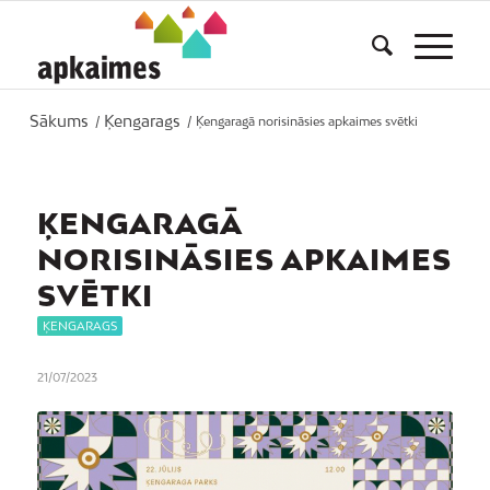
Sākums
Ķengarags
/
/
Ķengaragā norisināsies apkaimes svētki
ĶENGARAGĀ
NORISINĀSIES APKAIMES
SVĒTKI
ĶENGARAGS
21/07/2023