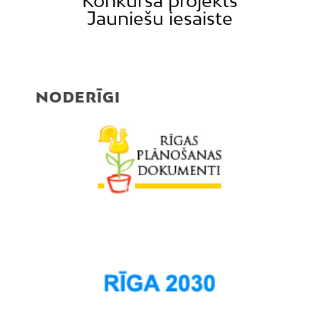
Konkursa projekts
Jauniešu iesaiste
NODERĪGI