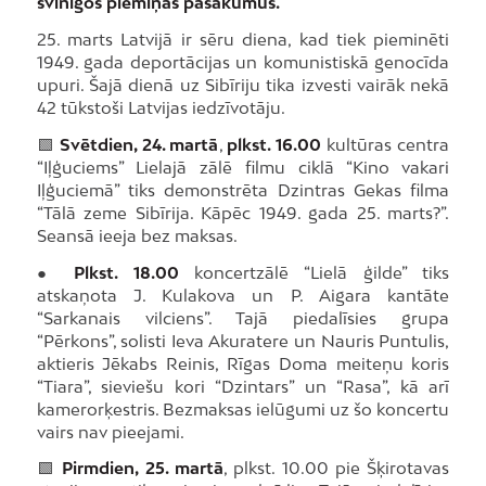
svinīgos piemiņas pasākumus.
25. marts Latvijā ir sēru diena, kad tiek pieminēti
1949. gada deportācijas un komunistiskā genocīda
upuri. Šajā dienā uz Sibīriju tika izvesti vairāk nekā
42 tūkstoši Latvijas iedzīvotāju.
🟩
Svētdien, 24. martā
,
plkst. 16.00
kultūras centra
“Iļģuciems” Lielajā zālē filmu ciklā “Kino vakari
Iļģuciemā” tiks demonstrēta Dzintras Gekas filma
“Tālā zeme Sibīrija. Kāpēc 1949. gada 25. marts?”.
Seansā ieeja bez maksas.
●
Plkst. 18.00
koncertzālē “Lielā ģilde” tiks
atskaņota J. Kulakova un P. Aigara kantāte
“Sarkanais vilciens”. Tajā piedalīsies grupa
“Pērkons”, solisti Ieva Akuratere un Nauris Puntulis,
aktieris Jēkabs Reinis, Rīgas Doma meiteņu koris
“Tiara”, sieviešu kori “Dzintars” un “Rasa”, kā arī
kamerorķestris. Bezmaksas ielūgumi uz šo koncertu
vairs nav pieejami.
🟩
Pirmdien, 25. martā
, plkst. 10.00 pie Šķirotavas