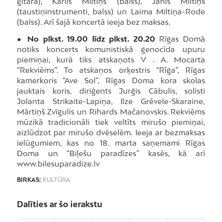
ģitāra), Kārlis Miltiņš (balss), Jānis Miltiņš
(taustiņinstrumenti, balss) un Laima Miltiņa-Rode
(balss). Arī šajā koncertā ieeja bez maksas.
●
No plkst. 19.00 līdz plkst. 20.20
Rīgas Domā
notiks koncerts komunistiskā genocīda upuru
piemiņai, kurā tiks atskaņots V . A. Mocarta
“Rekviēms”. To atskaņos orķestris “Rīga”, Rīgas
kamerkoris “Ave Sol”, Rīgas Doma kora skolas
jauktais koris, diriģents Jurģis Cābulis, solisti
Jolanta Strikaite-Lapiņa, Ilze Grēvele-Skaraine,
Mārtiņš Zvīgulis un Rihards Mačanovskis. Rekviēms
mūzikā tradicionāli tiek veltīts mirušo piemiņai,
aizlūdzot par mirušo dvēselēm. Ieeja ar bezmaksas
ielūgumiem, kas no 18. marta saņemami Rīgas
Doma un “Biļešu paradīzes” kasēs, kā arī
www.bilesuparadize.lv
BIRKAS:
KULTŪRA
Dalīties ar šo ierakstu