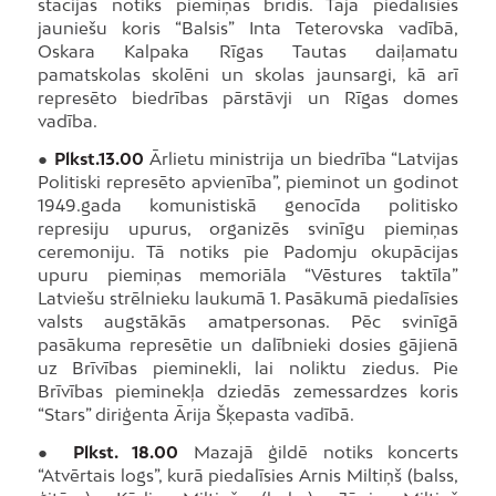
stacijas notiks piemiņas brīdis. Tajā piedalīsies
jauniešu koris “Balsis” Inta Teterovska vadībā,
Oskara Kalpaka Rīgas Tautas daiļamatu
pamatskolas skolēni un skolas jaunsargi, kā arī
represēto biedrības pārstāvji un Rīgas domes
vadība.
●
Plkst.13.00
Ārlietu ministrija un biedrība “Latvijas
Politiski represēto apvienība”, pieminot un godinot
1949.gada komunistiskā genocīda politisko
represiju upurus, organizēs svinīgu piemiņas
ceremoniju. Tā notiks pie Padomju okupācijas
upuru piemiņas memoriāla “Vēstures taktīla”
Latviešu strēlnieku laukumā 1. Pasākumā piedalīsies
valsts augstākās amatpersonas. Pēc svinīgā
pasākuma represētie un dalībnieki dosies gājienā
uz Brīvības pieminekli, lai noliktu ziedus. Pie
Brīvības pieminekļa dziedās zemessardzes koris
“Stars” diriģenta Ārija Šķepasta vadībā.
●
Plkst. 18.00
Mazajā ģildē notiks koncerts
“Atvērtais logs”, kurā piedalīsies Arnis Miltiņš (balss,