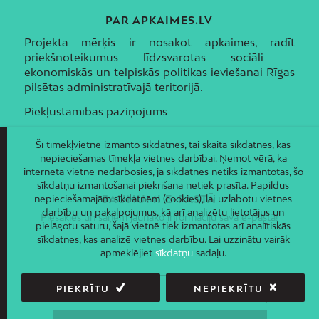
PAR APKAIMES.LV
Projekta mērķis ir nosakot apkaimes, radīt
priekšnoteikumus līdzsvarotas sociāli –
ekonomiskās un telpiskās politikas ieviešanai Rīgas
pilsētas administratīvajā teritorijā.
Piekļūstamības paziņojums
Šī tīmekļvietne izmanto sīkdatnes, tai skaitā sīkdatnes, kas
nepieciešamas tīmekļa vietnes darbībai. Ņemot vērā, ka
interneta vietne nedarbosies, ja sīkdatnes netiks izmantotas, šo
sīkdatņu izmantošanai piekrišana netiek prasīta. Papildus
nepieciešamajām sīkdatnēm (cookies), lai uzlabotu vietnes
JAUNUMI E-PASTĀ
darbību un pakalpojumus, kā arī analizētu lietotājus un
Piesakies un saņem jaunāko informāciju savā e-pastā!
pielāgotu saturu, šajā vietnē tiek izmantotas arī analītiskās
sīkdatnes, kas analizē vietnes darbību. Lai uzzinātu vairāk
apmeklējiet
sīkdatņu
sadaļu.
PIEKRĪTU
NEPIEKRĪTU