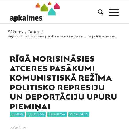
Sākums
Centrs
/
/
Rīgā norisināsies atceres pasākumi komunistiskā režīma politisko repres...
RĪGĀ NORISINĀSIES
ATCERES PASĀKUMI
KOMUNISTISKĀ REŽĪMA
POLITISKO REPRESIJU
UN DEPORTĀCIJU UPURU
PIEMIŅAI
CENTRS
,
IĻĢUCIEMS
,
ŠĶIROTAVA
,
VECPILSĒTA
20/03/2024