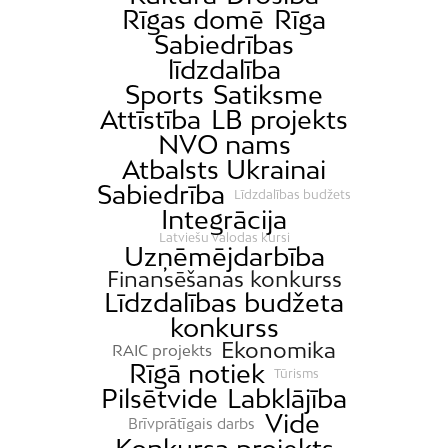
Rīgas domē
Rīga
Sabiedrības
līdzdalība
Sports
Satiksme
Attīstība
LB projekts
NVO nams
Atbalsts Ukrainai
Sabiedrība
Līdzdalības budžets
Integrācija
Latviešu valodas kursi
Uzņēmējdarbība
Finansēšanas konkurss
Līdzdalības budžeta
konkurss
Ekonomika
RAIC projekts
Rīgā notiek
Tūrisms
Pilsētvide
Labklājība
Vide
Brīvprātīgais darbs