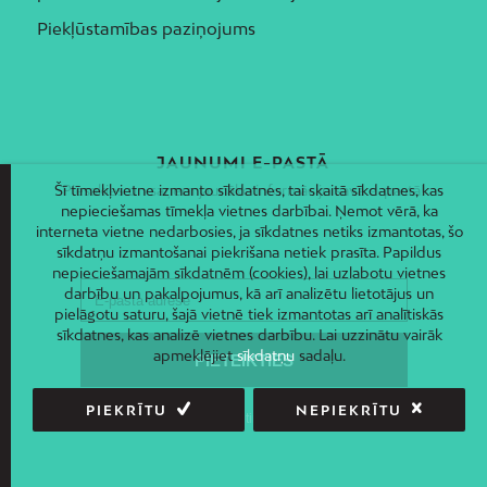
Piekļūstamības paziņojums
JAUNUMI E-PASTĀ
Piesakies un saņem jaunāko informāciju savā e-pastā!
Šī tīmekļvietne izmanto sīkdatnes, tai skaitā sīkdatnes, kas
nepieciešamas tīmekļa vietnes darbībai. Ņemot vērā, ka
interneta vietne nedarbosies, ja sīkdatnes netiks izmantotas, šo
sīkdatņu izmantošanai piekrišana netiek prasīta. Papildus
nepieciešamajām sīkdatnēm (cookies), lai uzlabotu vietnes
darbību un pakalpojumus, kā arī analizētu lietotājus un
pielāgotu saturu, šajā vietnē tiek izmantotas arī analītiskās
sīkdatnes, kas analizē vietnes darbību. Lai uzzinātu vairāk
apmeklējiet
sīkdatņu
sadaļu.
PIEKRĪTU
NEPIEKRĪTU