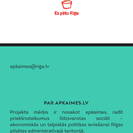
apkaimes@riga.lv
PAR APKAIMES.LV
Projekta mērķis ir nosakot apkaimes, radīt
priekšnoteikumus līdzsvarotas sociāli –
ekonomiskās un telpiskās politikas ieviešanai Rīgas
pilsētas administratīvajā teritorijā.