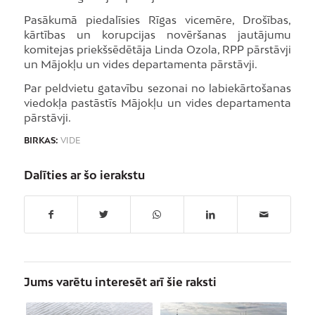
Pasākumā piedalīsies Rīgas vicemēre, Drošības,
kārtības un korupcijas novēršanas jautājumu
komitejas priekšsēdētāja Linda Ozola, RPP pārstāvji
un Mājokļu un vides departamenta pārstāvji.
Par peldvietu gatavību sezonai no labiekārtošanas
viedokļa pastāstīs Mājokļu un vides departamenta
pārstāvji.
BIRKAS:
VIDE
Dalīties ar šo ierakstu
Jums varētu interesēt arī šie raksti