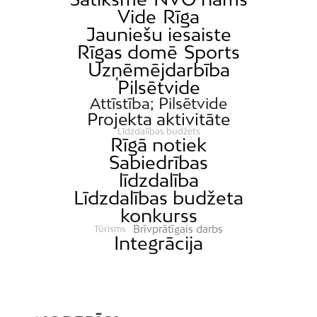
Vide
Rīga
Jauniešu iesaiste
Rīgas domē
Sports
Uzņēmējdarbība
Pilsētvide
Attīstība; Pilsētvide
Projekta aktivitāte
Līdzdalības budžets
Rīgā notiek
Sabiedrības
līdzdalība
Līdzdalības budžeta
konkurss
Brīvprātīgais darbs
Tūrisms
Integrācija