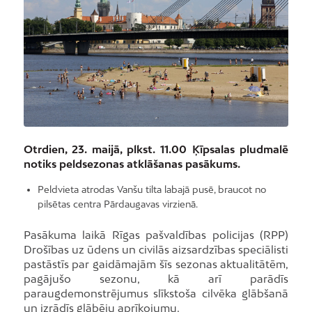
Otrdien, 23. maijā, plkst. 11.00 Ķīpsalas pludmalē
notiks peldsezonas atklāšanas pasākums.
Peldvieta atrodas Vanšu tilta labajā pusē, braucot no
pilsētas centra Pārdaugavas virzienā.
Pasākuma laikā Rīgas pašvaldības policijas (RPP)
Drošības uz ūdens un civilās aizsardzības speciālisti
pastāstīs par gaidāmajām šīs sezonas aktualitātēm,
pagājušo sezonu, kā arī parādīs
paraugdemonstrējumus slīkstoša cilvēka glābšanā
un izrādīs glābēju aprīkojumu.