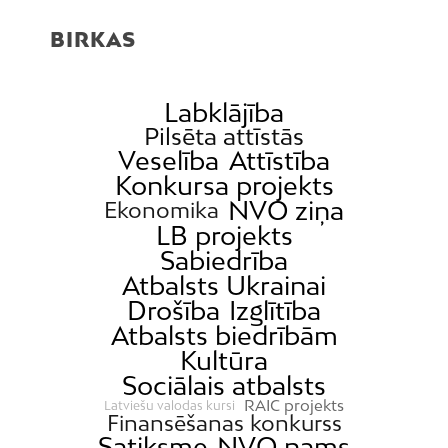
BIRKAS
Labklājība
Pilsēta attīstās
Veselība
Attīstība
Konkursa projekts
NVO ziņa
Ekonomika
LB projekts
Sabiedrība
Atbalsts Ukrainai
Drošība
Izglītība
Atbalsts biedrībām
Kultūra
Sociālais atbalsts
RAIC projekts
Latviešu valodas kursi
Finansēšanas konkurss
Satiksme
NVO nams