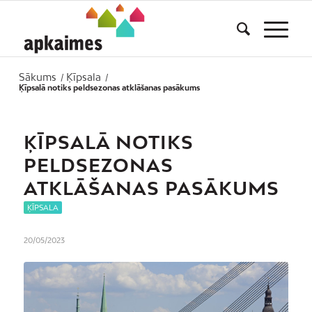
Sākums
Ķīpsala
/
/
Ķīpsalā notiks peldsezonas atklāšanas pasākums
ĶĪPSALĀ NOTIKS
PELDSEZONAS
ATKLĀŠANAS PASĀKUMS
ĶĪPSALA
20/05/2023