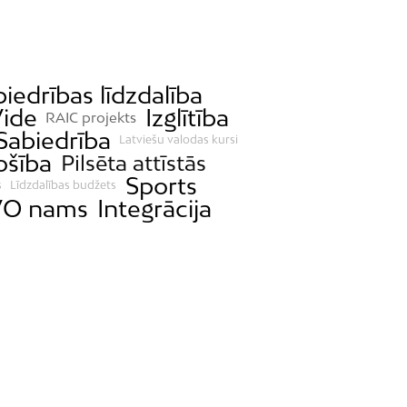
iedrības līdzdalība
ide
Izglītība
RAIC projekts
Sabiedrība
Latviešu valodas kursi
ošība
Pilsēta attīstās
Sports
s
Līdzdalības budžets
O nams
Integrācija