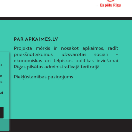
PAR APKAIMES.LV
Projekta mērķis ir nosakot apkaimes, radīt
priekšnoteikumus līdzsvarotas sociāli –
ekonomiskās un telpiskās politikas ieviešanai
a
Rīgas pilsētas administratīvajā teritorijā.
ām
Piekļūstamības paziņojums
s,
ai