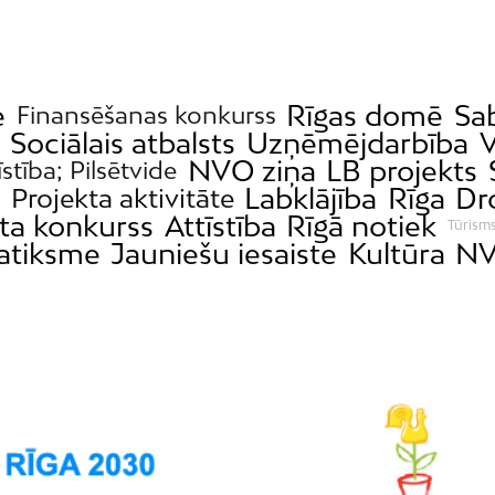
e
Rīgas domē
Sab
Finansēšanas konkurss
Sociālais atbalsts
Uzņēmējdarbība
V
NVO ziņa
LB projekts
īstība; Pilsētvide
m
Labklājība
Rīga
Dr
Projekta aktivitāte
ta konkurss
Attīstība
Rīgā notiek
Tūrism
atiksme
Jauniešu iesaiste
Kultūra
NV