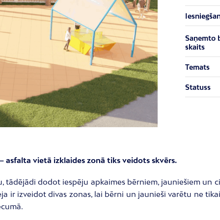
Iesniegša
Saņemto 
skaits
Temats
Statuss
 asfalta vietā izklaides zonā tiks veidots skvērs.
u, tādējādi dodot iespēju apkaimes bērniem, jauniešiem un citi
a ir izveidot divas zonas, lai bērni un jaunieši varētu ne tikai 
vecumā.