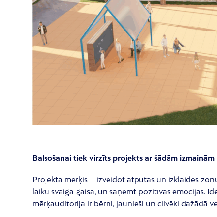
Balsošanai tiek virzīts projekts ar šādām izmaiņām –
Projekta mērķis – izveidot atpūtas un izklaides zon
laiku svaigā gaisā, un saņemt pozitīvas emocijas. Idej
mērķauditorija ir bērni, jaunieši un cilvēki dažādā 