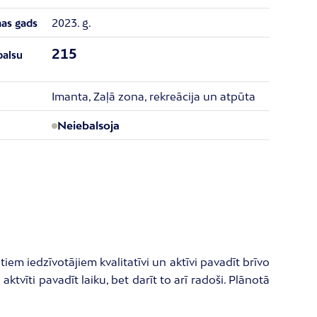
2023. g.
nas gads
215
balsu
Imanta, Zaļā zona, rekreācija un atpūta
Neiebalsoja
em iedzīvotājiem kvalitatīvi un aktīvi pavadīt brīvo
aktvīti pavadīt laiku, bet darīt to arī radoši. Plānotā