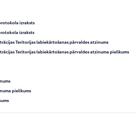
rotokola izraksts
rotokola izraksts
trācijas Teritorijas labiekārtošanas pārvaldes atzinums
trācijas Teritorijas labiekārtošanas pārvaldes atzinuma pielikums
inums
inuma pielikums
inums