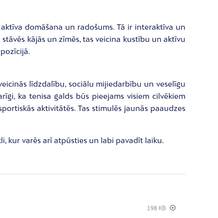
ās aktīva domāšana un radošums. Tā ir interaktīva un
ni stāvēs kājās un zīmēs, tas veicina kustību un aktīvu
pozīcijā.
 veicinās līdzdalību, sociālu mijiedarbību un veselīgu
Svarīgi, ka tenisa galds būs pieejams visiem cilvēkiem
sportiskās aktivitātēs. Tas stimulēs jaunās paaudzes
, kur varēs arī atpūsties un labi pavadīt laiku.
198 KB