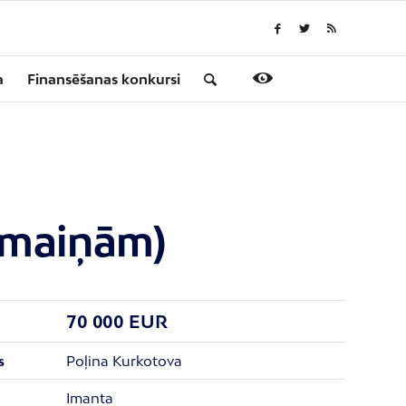
a
Finansēšanas konkursi
izmaiņām)
70 000 EUR
Poļina Kurkotova
s
Imanta