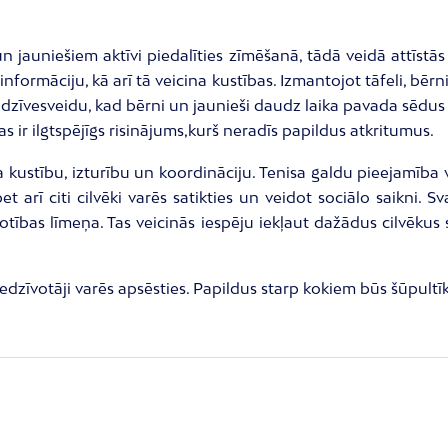
m un jauniešiem aktīvi piedalīties zīmēšanā, tādā veidā attīst
 informāciju, kā arī tā veicina kustības. Izmantojot tāfeli, bēr
u dzīvesveidu, kad bērni un jaunieši daudz laika pavada sēdus 
as ir ilgtspējīgs risinājums,kurš neradīs papildus atkritumus.
icina kustību, izturību un koordināciju. Tenisa galdu pieejamība
et arī citi cilvēki varēs satikties un veidot sociālo saikni. 
ības līmeņa. Tas veicinās iespēju iekļaut dažādus cilvēkus 
edzīvotāji varēs apsēsties. Papildus starp kokiem būs šūpultīkli