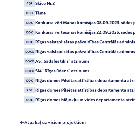
Skice Nr.2
PDF
Tāme
XLSX
Konkursa vērtēšanas komisijas 08.09.2023. sēdes p
DOC
Konkursa vērtēšanas komisijas 22.09.2023. sēdes p
DOC
Rīgas valstspilsētas pašvaldības Centrālās adminis
DOC
Rīgas valstspilsētas pašvaldības Centrālās adminis
DOCX
AS ,,Sadales tīkls” atzinums
DOCX
SIA “Rīgas ūdens” atzinums
DOCX
Rīgas domes Pilsētas attīstības departamenta atz
DOC
Rīgas domes Pilsētas attīstības departamenta atz
PDF
Rīgas domes Mājokļu un vides departamenta atz
DOC
Atpakaļ uz visiem projektiem