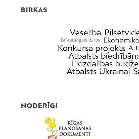
BIRKAS
Veselība
Pilsētvid
Ekonomika
Brīvprātīgais darbs
Konkursa projekts
Att
Atbalsts biedrībā
Līdzdalības budže
Atbalsts Ukrainai
S
NODERĪGI