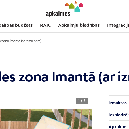
dalības budžets
RAIC
Apkaimju biedrības
Integrācij
s zona Imantā (ar izmaiņām)
des zona Imantā (ar 
1 / 2
Izmaksas
Iesniedzēj
Apkaime