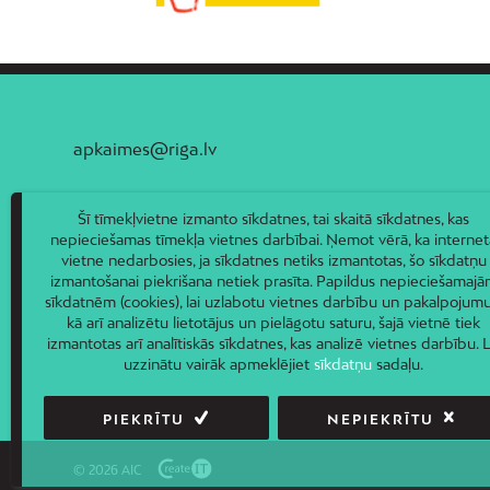
apkaimes@riga.lv
Šī tīmekļvietne izmanto sīkdatnes, tai skaitā sīkdatnes, kas
nepieciešamas tīmekļa vietnes darbībai. Ņemot vērā, ka internet
vietne nedarbosies, ja sīkdatnes netiks izmantotas, šo sīkdatņu
izmantošanai piekrišana netiek prasīta. Papildus nepieciešamaj
sīkdatnēm (cookies), lai uzlabotu vietnes darbību un pakalpojumu
kā arī analizētu lietotājus un pielāgotu saturu, šajā vietnē tiek
izmantotas arī analītiskās sīkdatnes, kas analizē vietnes darbību. L
uzzinātu vairāk apmeklējiet
sīkdatņu
sadaļu.
PIEKRĪTU
NEPIEKRĪTU
© 2026 AIC