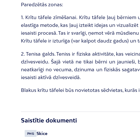
Paredzētās zonas:
1. Krītu tāfele zīmēšanai. Krītu tāfele ļauj bērnie
elastīga metode, kas ļauj izteikt idejas un vizualizēt
iesaisti procesā. Tas ir svarīgi, ņemot vērā mūsdien
Krītu tāfele ir izturīga (var kalpot daudz gadus) un t
2. Tenisa galds. Teniss ir fiziska aktivitāte, kas ve
dzīvesveidu. Šajā vietā ne tikai bērni un jaunieši, b
neatkarīgi no vecuma, dzinuma un fiziskās sagatavot
iesaisti aktīvā dzīvesveidā.
Blakus krītu tāfelei būs novietotas sēdvietas, kurās i
Saistītie dokumenti
Skice
PNG