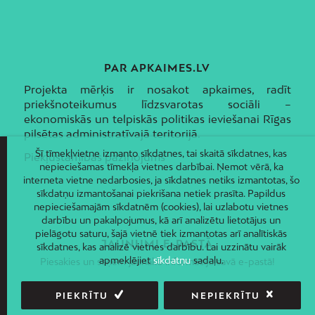
PAR APKAIMES.LV
Projekta mērķis ir nosakot apkaimes, radīt
priekšnoteikumus līdzsvarotas sociāli –
ekonomiskās un telpiskās politikas ieviešanai Rīgas
pilsētas administratīvajā teritorijā.
Šī tīmekļvietne izmanto sīkdatnes, tai skaitā sīkdatnes, kas
Piekļūstamības paziņojums
nepieciešamas tīmekļa vietnes darbībai. Ņemot vērā, ka
interneta vietne nedarbosies, ja sīkdatnes netiks izmantotas, šo
sīkdatņu izmantošanai piekrišana netiek prasīta. Papildus
nepieciešamajām sīkdatnēm (cookies), lai uzlabotu vietnes
darbību un pakalpojumus, kā arī analizētu lietotājus un
pielāgotu saturu, šajā vietnē tiek izmantotas arī analītiskās
JAUNUMI E-PASTĀ
sīkdatnes, kas analizē vietnes darbību. Lai uzzinātu vairāk
apmeklējiet
sīkdatņu
sadaļu.
Piesakies un saņem jaunāko informāciju savā e-pastā!
PIEKRĪTU
NEPIEKRĪTU