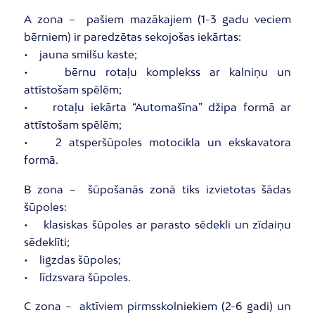
A zona – pašiem mazākajiem (1-3 gadu veciem
bērniem) ir paredzētas sekojošas iekārtas:
• jauna smilšu kaste;
• bērnu rotaļu komplekss ar kalniņu un
attīstošam spēlēm;
• rotaļu iekārta “Automašīna” džipa formā ar
attīstošam spēlēm;
• 2 atsperšūpoles motocikla un ekskavatora
formā.
B zona – šūpošanās zonā tiks izvietotas šādas
šūpoles:
• klasiskas šūpoles ar parasto sēdekli un zīdaiņu
sēdeklīti;
• ligzdas šūpoles;
• līdzsvara šūpoles.
C zona – aktīviem pirmsskolniekiem (2-6 gadi) un