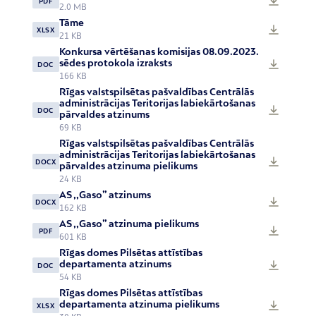
PDF
2.0 MB
Tāme
XLSX
21 KB
Konkursa vērtēšanas komisijas 08.09.2023.
sēdes protokola izraksts
DOC
166 KB
Rīgas valstspilsētas pašvaldības Centrālās
administrācijas Teritorijas labiekārtošanas
DOC
pārvaldes atzinums
69 KB
Rīgas valstspilsētas pašvaldības Centrālās
administrācijas Teritorijas labiekārtošanas
DOCX
pārvaldes atzinuma pielikums
24 KB
AS ,,Gaso” atzinums
DOCX
162 KB
AS ,,Gaso” atzinuma pielikums
PDF
601 KB
Rīgas domes Pilsētas attīstības
departamenta atzinums
DOC
54 KB
Rīgas domes Pilsētas attīstības
departamenta atzinuma pielikums
XLSX