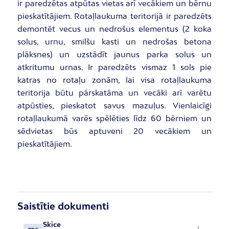
ir paredzētas atpūtas vietas arī vecākiem un bērnu
pieskatītājiem. Rotaļlaukuma teritorijā ir paredzēts
demontēt vecus un nedrošus elementus (2 koka
solus, urnu, smilšu kasti un nedrošas betona
plāksnes) un uzstādīt jaunus parka solus un
atkritumu urnas. Ir paredzēts vismaz 1 sols pie
katras no rotaļu zonām, lai visa rotaļlaukuma
teritorija būtu pārskatāma un vecāki arī varētu
atpūsties, pieskatot savus mazuļus. Vienlaicīgi
rotaļlaukumā varēs spēlēties līdz 60 bērniem un
sēdvietas būs aptuveni 20 vecākiem un
pieskatītājiem.
Saistītie dokumenti
Skice