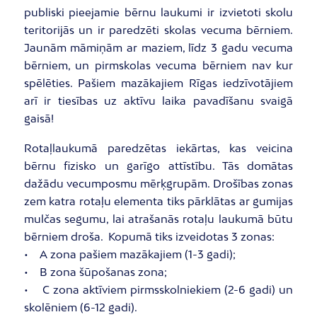
publiski pieejamie bērnu laukumi ir izvietoti skolu
teritorijās un ir paredzēti skolas vecuma bērniem.
Jaunām māmiņām ar maziem, līdz 3 gadu vecuma
bērniem, un pirmskolas vecuma bērniem nav kur
spēlēties. Pašiem mazākajiem Rīgas iedzīvotājiem
arī ir tiesības uz aktīvu laika pavadīšanu svaigā
gaisā!
Rotaļlaukumā paredzētas iekārtas, kas veicina
bērnu fizisko un garīgo attīstību. Tās domātas
dažādu vecumposmu mērķgrupām. Drošības zonas
zem katra rotaļu elementa tiks pārklātas ar gumijas
mulčas segumu, lai atrašanās rotaļu laukumā būtu
bērniem droša. Kopumā tiks izveidotas 3 zonas:
• A zona pašiem mazākajiem (1-3 gadi);
• B zona šūpošanas zona;
• C zona aktīviem pirmsskolniekiem (2-6 gadi) un
skolēniem (6-12 gadi).