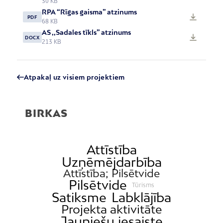
30 KB
RPA “Rīgas gaisma” atzinums
PDF
68 KB
AS ,,Sadales tīkls” atzinums
DOCX
213 KB
Atpakaļ uz visiem projektiem
BIRKAS
Attīstība
Uzņēmējdarbība
Attīstība; Pilsētvide
Pilsētvide
Tūrisms
Satiksme
Labklājība
Projekta aktivitāte
Jauniešu iesaiste