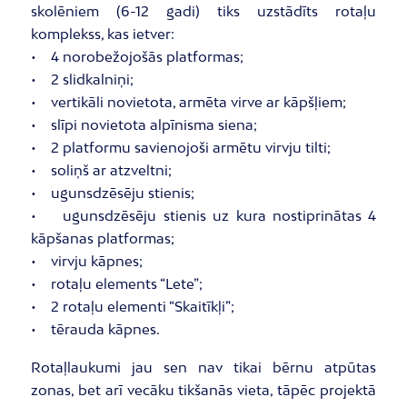
skolēniem (6-12 gadi) tiks uzstādīts rotaļu
komplekss, kas ietver:
• 4 norobežojošās platformas;
• 2 slidkalniņi;
• vertikāli novietota, armēta virve ar kāpšļiem;
• slīpi novietota alpīnisma siena;
• 2 platformu savienojoši armētu virvju tilti;
• soliņš ar atzveltni;
• ugunsdzēsēju stienis;
• ugunsdzēsēju stienis uz kura nostiprinātas 4
kāpšanas platformas;
• virvju kāpnes;
• rotaļu elements “Lete”;
• 2 rotaļu elementi “Skaitīkļi”;
• tērauda kāpnes.
Rotaļlaukumi jau sen nav tikai bērnu atpūtas
zonas, bet arī vecāku tikšanās vieta, tāpēc projektā