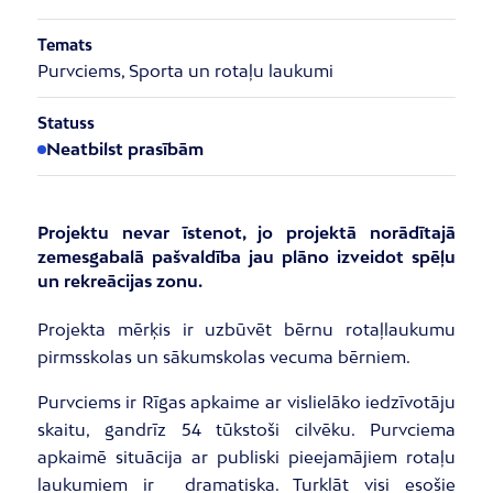
Temats
Purvciems, Sporta un rotaļu laukumi
Statuss
Neatbilst prasībām
Projektu nevar īstenot, jo projektā norādītajā
zemesgabalā pašvaldība jau plāno izveidot spēļu
un rekreācijas zonu.
Projekta mērķis ir uzbūvēt bērnu rotaļlaukumu
pirmsskolas un sākumskolas vecuma bērniem.
Purvciems ir Rīgas apkaime ar vislielāko iedzīvotāju
skaitu, gandrīz 54 tūkstoši cilvēku. Purvciema
apkaimē situācija ar publiski pieejamājiem rotaļu
laukumiem ir dramatiska. Turklāt visi esošie