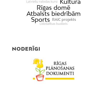
Kultūra
Latviešu valodas kursi
Rīgas domē
Atbalsts biedrībām
Sports
RAIC projekts
Līdzdalības budžets
NODERĪGI