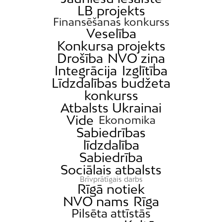
LB projekts
Finansēšanas konkurss
Veselība
Konkursa projekts
Drošība
NVO ziņa
Integrācija
Izglītība
Līdzdalības budžeta
konkurss
Atbalsts Ukrainai
Vide
Ekonomika
Sabiedrības
līdzdalība
Sabiedrība
Sociālais atbalsts
Brīvprātīgais darbs
Rīgā notiek
NVO nams
Rīga
Pilsēta attīstās